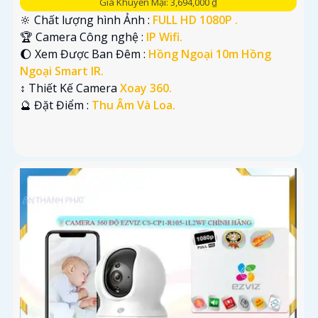
Giá Khuyến Mại: 3,694,000 ₫
🔆 Chất lượng hình Ảnh :
FULL HD 1080P .
🏆 Camera Công nghệ :
IP Wifi.
🌔 Xem Được Ban Đêm :
Hồng Ngoại 10m Hồng
Ngoại Smart IR.
↕️ Thiết Kế Camera
Xoay 360.
️🔮 Đặt Điểm :
Thu Âm Và Loa.