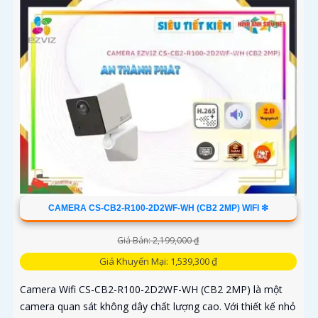
CAMERA CS-CB2-R100-2D2WF-WH (CB2 2MP) WIFI ❇
Giá Bán: 2,199,000 ₫
Giá Khuyến Mại: 1,539,300 ₫
Camera Wifi CS-CB2-R100-2D2WF-WH (CB2 2MP) là một
camera quan sát không dây chất lượng cao. Với thiết kế nhỏ