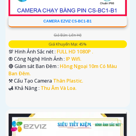
CAMERA EZVIZ CS-BC1-B1
Giá Bán: Liên Hệ
Giá Khuyến Mại: 45%
💯 Hình Ảnh Sắc nét :
FULL HD 1080P .
®️ Công Nghệ Hình Ảnh :
IP Wifi.
🔴 Giám sát Ban Đêm :
Hồng Ngoại 10m Có Màu
Ban Ðêm.
⚒ Cấu Tạo Camera
Thân Plastic.
️🛃 Khả Năng :
Thu Âm Và Loa.