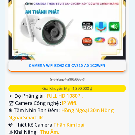
CAMERA WIFI EZVIZ CS-CV310-A0-1C2WFR
Giá Bán: 1,390,000 ₫
Giá Khuyến Mại: 1,390,000 ₫
🔅 Độ Phân giải :
FULL HD 1080P .
🏆 Camera Công nghệ :
IP Wifi.
❃ Tầm Nhìn Ban Đêm :
Hồng Ngoại 30m Hồng
Ngoại Smart IR.
💎 Thiết Kế Camera
Thân Kim loại.
️☣️ Khả Năng :
Thu Âm.