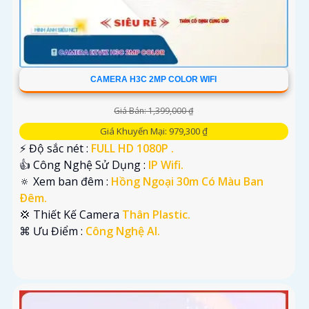
CAMERA H3C 2MP COLOR WIFI
Giá Bán: 1,399,000 ₫
Giá Khuyến Mại: 979,300 ₫
️⚡ Độ sắc nét :
FULL HD 1080P .
👍 Công Nghệ Sử Dụng :
IP Wifi.
🔅 Xem ban đêm :
Hồng Ngoại 30m Có Màu Ban
Ðêm.
💢 Thiết Kế Camera
Thân Plastic.
️⌘ Ưu Điểm :
Công Nghệ AI.