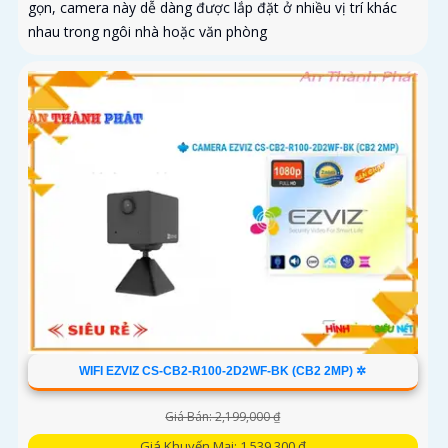
gọn, camera này dễ dàng được lắp đặt ở nhiều vị trí khác
nhau trong ngôi nhà hoặc văn phòng
WIFI EZVIZ CS-CB2-R100-2D2WF-BK (CB2 2MP) ✲
Giá Bán: 2,199,000 ₫
Giá Khuyến Mại: 1,539,300 ₫