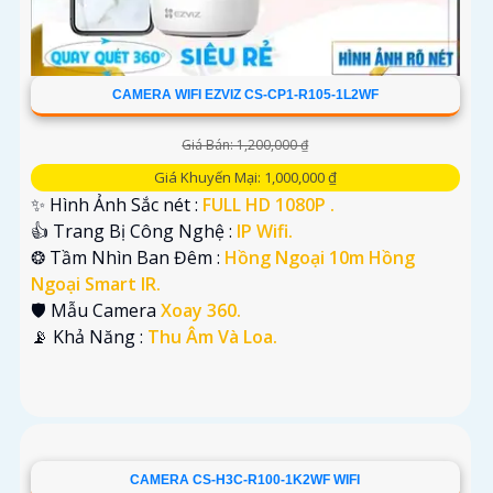
CAMERA WIFI EZVIZ CS-CP1-R105-1L2WF
Giá Bán: 1,200,000 ₫
Giá Khuyến Mại: 1,000,000 ₫
✨ Hình Ảnh Sắc nét :
FULL HD 1080P .
👍 Trang Bị Công Nghệ :
IP Wifi.
❂ Tầm Nhìn Ban Đêm :
Hồng Ngoại 10m Hồng
Ngoại Smart IR.
🛡 Mẫu Camera
Xoay 360.
️📡 Khả Năng :
Thu Âm Và Loa.
CAMERA CS-H3C-R100-1K2WF WIFI