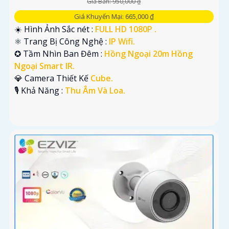
Giá Bán: 950,000 ₫
Giá Khuyến Mại: 665,000 ₫
☀️ Hình Ảnh Sắc nét :
FULL HD 1080P .
⚛️ Trang Bị Công Nghệ :
IP Wifi.
✪ Tầm Nhìn Ban Đêm :
Hồng Ngoại 20m Hồng
Ngoại Smart IR.
💎 Camera Thiết Kế
Cube.
️🎙 Khả Năng :
Thu Âm Và Loa.