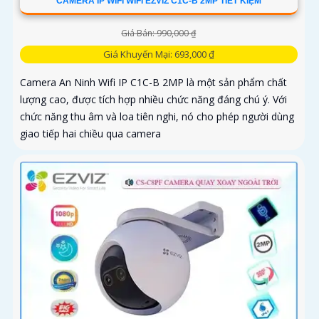
CAMERA IP WIFI WIFI EZVIZ C1C-B 2MP TIẾT KIỆM
Giá Bán: 990,000 ₫
Giá Khuyến Mại: 693,000 ₫
Camera An Ninh Wifi IP C1C-B 2MP là một sản phẩm chất
lượng cao, được tích hợp nhiều chức năng đáng chú ý. Với
chức năng thu âm và loa tiên nghi, nó cho phép người dùng
giao tiếp hai chiều qua camera