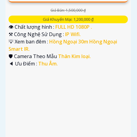
Giá Bán: 1,500,000 ₫
Giá Khuyến Mại: 1,200,000 ₫
👁 Chất lượng hình :
FULL HD 1080P .
⚒ Công Nghệ Sử Dụng :
IP Wifi.
💡 Xem ban đêm :
Hồng Ngoại 30m Hồng Ngoại
Smart IR.
🛡 Camera Theo Mẫu
Thân Kim loại.
️🔈 Ưu Điểm :
Thu Âm.