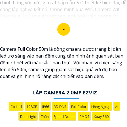
chính hãng với mức giá rất hấp dẫn. Với thiết kế hiện đại, dễ
dàng lắp đặt và kết nối thông minh qua Wifi, Camera Wifi
Ezviz sẽ giúp bạn giám sát ngôi nhà hoặc văn phòng mọi
lúc mọi nơi chỉ bằng một chiếc điện thoại thông minh.
Không chỉ vậy, sản phẩm cũng mang lại chất lượng hình
ảnh sắc nét và độ phân giải cao, cho phép bạn theo dõi mọi
hoạt động một cách dễ dàng. Đừng bỏ lỡ cơ hội sở hữu
Camera Full Color 50m là dòng cmaera được trang bị đèn
Camera Wifi Ezviz giá rẻ chính hãng để bảo vệ tài sản và gia
led trợ sáng vào ban đêm cung cấp hình ảnh quan sát ban
đình của bạn ngay hôm nay!"
đêm rõ nét với màu sắc chân thực. Với phạm vi chiếu sáng
Hy vọng đoạn văn trên sẽ giúp bạn trong việc giới thiệu
lên đến 50m, camera giúp giám sát hiệu quả với độ bao
sản phẩm Camera Wifi Ezviz.
quát và ghi hình rõ ràng các chi tiết vào ban đêm.
LẮP CAMERA 2.0MP EZVIZ
Có Led
128GB
IP66
3D DNR
Full Color
Hồng Ngoại
AI
Dual Light
Thân
Speed Dome
CMOS
Xoay 360