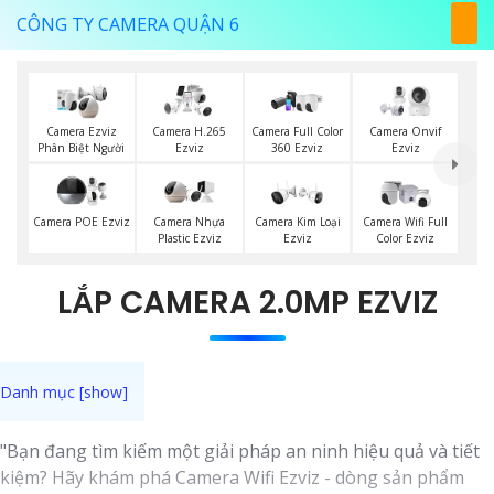
CÔNG TY CAMERA QUẬN 6
Camera Ezviz
Camera H.265
Camera Full Color
Camera Onvif
Phân Biệt Người
Ezviz
360 Ezviz
Ezviz
Camera POE Ezviz
Camera Nhựa
Camera Kim Loại
Camera Wifi Full
Plastic Ezviz
Ezviz
Color Ezviz
LẮP CAMERA 2.0MP EZVIZ
"Bạn đang tìm kiếm một giải pháp an ninh hiệu quả và tiết
kiệm? Hãy khám phá Camera Wifi Ezviz - dòng sản phẩm