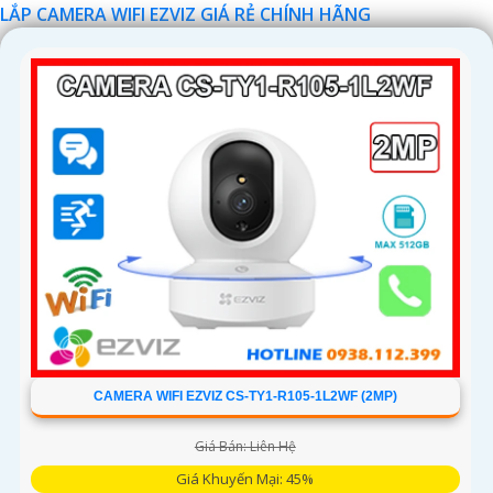
LẮP CAMERA WIFI EZVIZ GIÁ RẺ CHÍNH HÃNG
'
CAMERA WIFI EZVIZ CS-TY1-R105-1L2WF (2MP)
Giá Bán: Liên Hệ
Giá Khuyến Mại: 45%