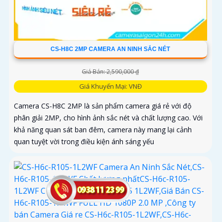
CS-H8C 2MP CAMERA AN NINH SẮC NÉT
Giá Bán: 2,590,000 ₫
Giá Khuyến Mại: VNĐ
Camera CS-H8C 2MP là sản phẩm camera giá rẻ với độ
phân giải 2MP, cho hình ảnh sắc nét và chất lượng cao. Với
khả năng quan sát ban đêm, camera này mang lại cảnh
quan tuyệt vời trong điều kiện ánh sáng yếu