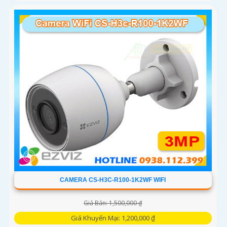
CAMERA CS-H3C-R100-1K2WF WIFI
Giá Bán: 1,500,000 ₫
Giá Khuyến Mại: 1,200,000 ₫