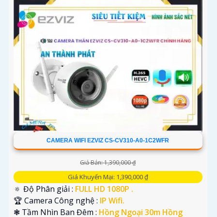
CAMERA WIFI EZVIZ CS-CV310-A0-1C2WFR
Giá Bán: 1,390,000 ₫
Giá Khuyến Mại: 1,390,000 ₫
🔅 Độ Phân giải :
FULL HD 1080P .
🏆 Camera Công nghệ :
IP Wifi.
❃ Tầm Nhìn Ban Đêm :
Hồng Ngoại 30m Hồng