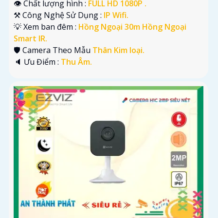
👁 Chất lượng hình :
FULL HD 1080P .
⚒ Công Nghệ Sử Dụng :
IP Wifi.
💡 Xem ban đêm :
Hồng Ngoại 30m Hồng Ngoại
Smart IR.
🛡 Camera Theo Mẫu
Thân Kim loại.
️🔈 Ưu Điểm :
Thu Âm.