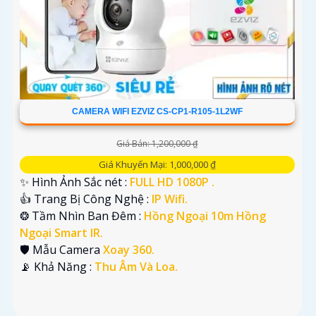
CAMERA WIFI EZVIZ CS-CP1-R105-1L2WF
Giá Bán: 1,200,000 ₫
Giá Khuyến Mại: 1,000,000 ₫
✨ Hình Ảnh Sắc nét :
FULL HD 1080P .
👍 Trang Bị Công Nghệ :
IP Wifi.
❂ Tầm Nhìn Ban Đêm :
Hồng Ngoại 10m Hồng
Ngoại Smart IR.
🛡 Mẫu Camera
Xoay 360.
️📡 Khả Năng :
Thu Âm Và Loa.