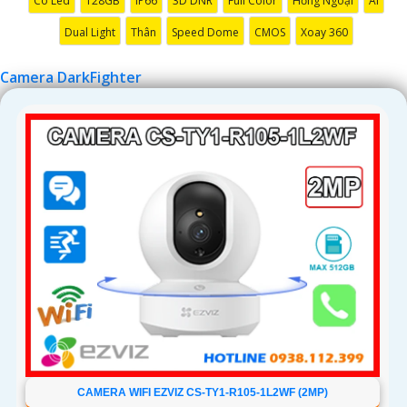
Có Led
128GB
IP66
3D DNR
Full Color
Hồng Ngoại
AI
'
Dual Light
Thân
Speed Dome
CMOS
Xoay 360
Camera DarkFighter
CAMERA WIFI EZVIZ CS-TY1-R105-1L2WF (2MP)