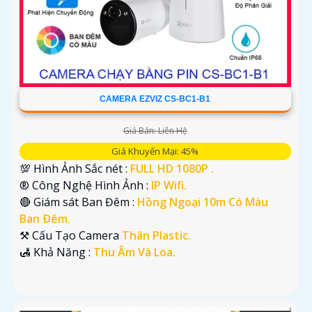
CAMERA EZVIZ CS-BC1-B1
Giá Bán: Liên Hệ
Giá Khuyến Mại: 45%
💯 Hình Ảnh Sắc nét :
FULL HD 1080P .
®️ Công Nghệ Hình Ảnh :
IP Wifi.
🔴 Giám sát Ban Đêm :
Hồng Ngoại 10m Có Màu
Ban Ðêm.
⚒ Cấu Tạo Camera
Thân Plastic.
️🛃 Khả Năng :
Thu Âm Và Loa.