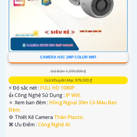
CAMERA H3C 2MP COLOR WIFI
Giá Bán: 1,399,000 ₫
Giá Khuyến Mại: 979,300 ₫
️⚡ Độ sắc nét :
FULL HD 1080P .
👍 Công Nghệ Sử Dụng :
IP Wifi.
🔅 Xem ban đêm :
Hồng Ngoại 30m Có Màu Ban
Ðêm.
💢 Thiết Kế Camera
Thân Plastic.
️⌘ Ưu Điểm :
Công Nghệ AI.