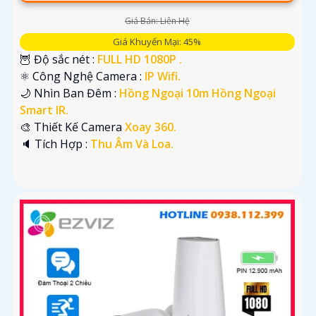
Giá Bán: Liên Hệ
Giá Khuyến Mại: 45%
🦉 Độ sắc nét :
FULL HD 1080P .
⚛️ Công Nghệ Camera :
IP Wifi.
🌙 Nhìn Ban Đêm :
Hồng Ngoại 10m Hồng Ngoại
Smart IR.
🎨 Thiết Kế Camera
Xoay 360.
️🔈 Tích Hợp :
Thu Âm Và Loa.