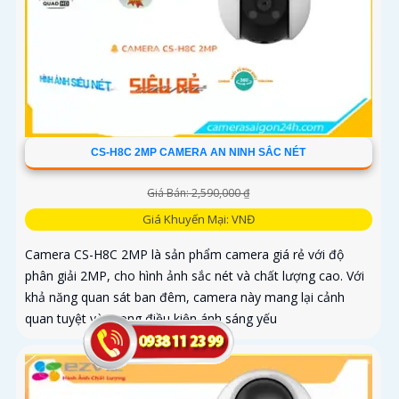
CS-H8C 2MP CAMERA AN NINH SẮC NÉT
Giá Bán: 2,590,000 ₫
Giá Khuyến Mại: VNĐ
Camera CS-H8C 2MP là sản phẩm camera giá rẻ với độ
phân giải 2MP, cho hình ảnh sắc nét và chất lượng cao. Với
khả năng quan sát ban đêm, camera này mang lại cảnh
quan tuyệt vời trong điều kiện ánh sáng yếu