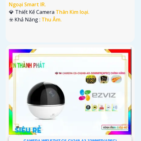
Ngoại Smart IR.
💎 Thiết Kế Camera
Thân Kim loại.
️☣️ Khả Năng :
Thu Âm.