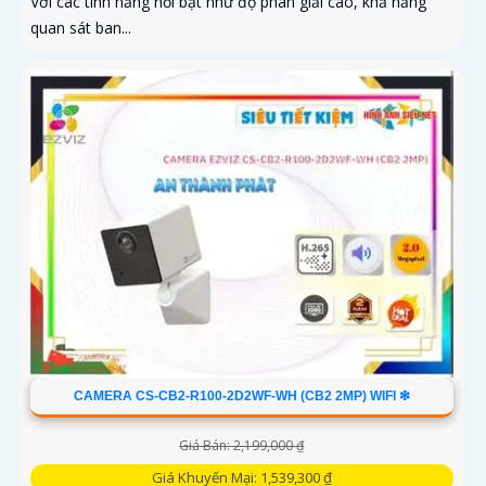
Với các tính năng nổi bật như độ phân giải cao, khả năng
quan sát ban...
CAMERA CS-CB2-R100-2D2WF-WH (CB2 2MP) WIFI ❇
Giá Bán: 2,199,000 ₫
Giá Khuyến Mại: 1,539,300 ₫