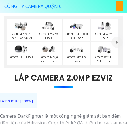
CÔNG TY CAMERA QUẬN 6
Camera Ezviz
Camera H.265
Camera Full Color
Camera Onvif
Phân Biệt Người
Ezviz
360 Ezviz
Ezviz
Camera POE Ezviz
Camera Nhựa
Camera Kim Loại
Camera Wifi Full
Plastic Ezviz
Ezviz
Color Ezviz
LẮP CAMERA 2.0MP EZVIZ
Camera DarkFighter là một công nghệ giám sát ban đêm
tiên tiến của Hikvision được thiết kế đặc biệt cho các camera