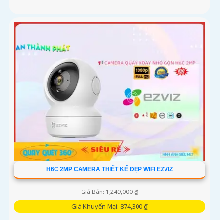
H6C 2MP CAMERA THIẾT KẾ ĐẸP WIFI EZVIZ
Giá Bán: 1,249,000 ₫
Giá Khuyến Mại: 874,300 ₫