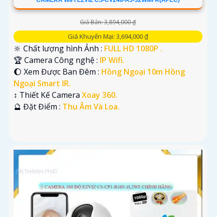
CAMERA WIFI EZVIZ CS-CV248-A3-32WMFR(APEC)
Giá Bán: 3,894,000 ₫
Giá Khuyến Mại: 3,694,000 ₫
🔆 Chất lượng hình Ảnh :
FULL HD 1080P .
🏆 Camera Công nghệ :
IP Wifi.
🌔 Xem Được Ban Đêm :
Hồng Ngoại 10m Hồng
Ngoại Smart IR.
↕️ Thiết Kế Camera
Xoay 360.
️🔮 Đặt Điểm :
Thu Âm Và Loa.