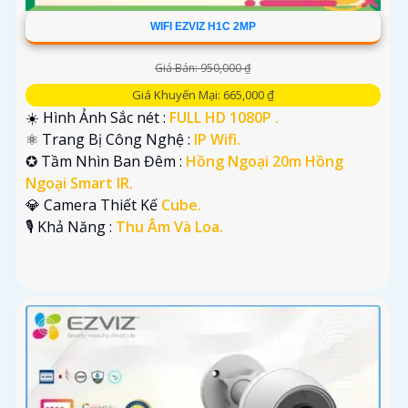
WIFI EZVIZ H1C 2MP
Giá Bán: 950,000 ₫
Giá Khuyến Mại: 665,000 ₫
☀️ Hình Ảnh Sắc nét :
FULL HD 1080P .
⚛️ Trang Bị Công Nghệ :
IP Wifi.
✪ Tầm Nhìn Ban Đêm :
Hồng Ngoại 20m Hồng
Ngoại Smart IR.
💎 Camera Thiết Kế
Cube.
️🎙 Khả Năng :
Thu Âm Và Loa.