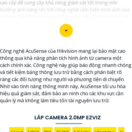
cao cấp để cung cấp khả năng giám sát tốt trong môi
trường ánh sáng tối. Với công nghệ cảm biến hình ảnh của
camera DarkFighter bạn có thể quan sát rõ ràng và chi tiết
ngay cả trong điều kiện ánh sáng yếu. Công nghệ
DarkFighter của Hikvision cung cấp khả năng tái tạo màu
sắc chính xác và hình ảnh sắc nét, cho phép bạn nhìn rõ
ràng vào ban đêm mà không cần ánh sáng phụ.
Công nghệ AcuSense của Hikvision mang lại bảo mật cao
thông qua khả năng phân tích hình ảnh từ camera một
cách chính xác. Công nghệ này giúp báo động nhanh chóng
và tiết kiệm băng thông lưu trữ bằng cách phân biệt rõ
ràng các đối tượng như người và phương tiện di chuyển.
Nhờ vào tính năng thông minh này, AcuSense tối ưu hóa
hiệu quả giám sát, đảm bảo an ninh cho các khu vực cần
quản lý mà không làm tiêu tốn tài nguyên lưu trữ.
LẮP CAMERA 2.0MP EZVIZ