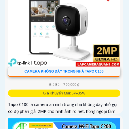
CAMERA KHÔNG DÂY TRONG NHÀ TAPO C100
Giá Bán: 790,000 ₫
Giá Khuyến Mại: 5%-35%
Tapo C100 là camera an ninh trong nhà không dây nhỏ gọn
có độ phân giải 2MP cho hình ảnh rõ nét, hồng ngoại tầm
xa 9m giúp quan sát cả trong đêm, cùng tính năng đàm
thoại hai chiều và phát hiện chuyển động thông minh nâng