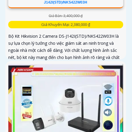
J142I(STD)/NKS422W03H
Giá Bán: 3,400,000 ₫
Giá Khuyến Mại: 2,380,000 ₫
Bộ Kit Hikvision 2 Camera DS-J142I(STD)/NKS422W03H là
sự lựa chọn lý tưởng cho việc giám sát an ninh trong và
ngoài nhà một cách dễ dàng. Với chất lượng hình ảnh sắc
nét, bộ kit này mang đến cho bạn hình ảnh rõ ràng và chất
lượng cao