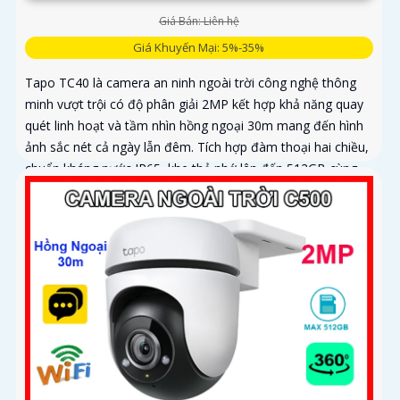
Giá Bán: Liên hệ
Giá Khuyến Mại: 5%-35%
Tapo TC40 là camera an ninh ngoài trời công nghệ thông
minh vượt trội có độ phân giải 2MP kết hợp khả năng quay
quét linh hoạt và tầm nhìn hồng ngoại 30m mang đến hình
ảnh sắc nét cả ngày lẫn đêm. Tích hợp đàm thoại hai chiều,
chuẩn kháng nước IP65, khe thẻ nhớ lên đến 512GB cùng
tính năng phát hiện người và theo dõi chuyển động tự động,
giúp bạn kiểm soát an ninh dễ dàng và hiệu quả