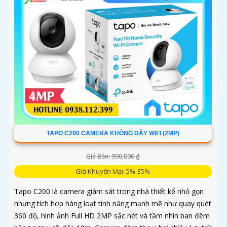
cao khả năng bảo vệ. Hỗ trợ thẻ nhớ lên đến 512GB và dễ
dàng quản lý qua ứng dụng, Tapo C100 mang đến sự an
tâm trọn vẹn chỉ trong vài thao tác giá rẻ
TAPO C200 CAMERA KHÔNG DÂY WIFI (2MP)
Giá Bán: 990,000 ₫
Giá Khuyến Mại: 5%-35%
Tapo C200 là camera giám sát trong nhà thiết kế nhỏ gọn
nhưng tích hợp hàng loạt tính năng mạnh mẽ như quay quét
360 độ, hình ảnh Full HD 2MP sắc nét và tầm nhìn ban đêm