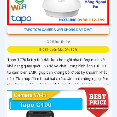
TAPO TC70 CAMERA WIFI KHÔNG DÂY (2MP)
Giá Bán: Liên hệ
Giá Khuyến Mại: 5%-35%
Tapo TC70 là trợ thủ đắc lực cho ngôi nhà thông minh với
khả năng quay quét 360 độ và chất lượng hình ảnh Full HD
từ cảm biến 2MP, giúp bạn không bỏ lỡ bất kỳ khoảnh khắc
nào. Tích hợp đàm thoại hai chiều, tầm nhìn hồng ngoại 9m
rõ nét trong đêm và hỗ trợ thẻ nhớ lên đến 512GB, camera
lưu giữ mọi diễn biến quan trọng và tính năng phát hiện
chuyển động thông minh và gửi cảnh báo