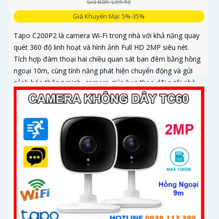
Giá Bán: Liên hệ
Giá Khuyến Mại: 5%-35%
Tapo C200P2 là camera Wi-Fi trong nhà với khả năng quay
quét 360 độ linh hoạt và hình ảnh Full HD 2MP siêu nét.
Tích hợp đàm thoại hai chiều quan sát ban đêm bằng hồng
ngoại 10m, cùng tính năng phát hiện chuyển động và gửi
cảnh báo thông minh, camera giúp bạn theo dõi ngôi nhà
mọi lúc, mọi nơi