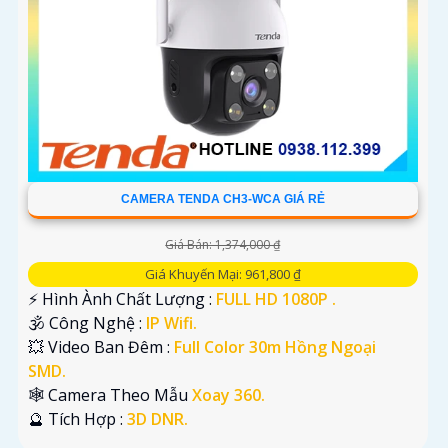
CAMERA TENDA CH3-WCA GIÁ RẺ
Giá Bán: 1,374,000 ₫
Giá Khuyến Mại: 961,800 ₫
️⚡ Hình Ành Chất Lượng :
FULL HD 1080P .
🕉️ Công Nghệ :
IP Wifi.
💥 Video Ban Đêm :
Full Color 30m Hồng Ngoại
SMD.
🕸️ Camera Theo Mẫu
Xoay 360.
️🔮 Tích Hợp :
3D DNR.