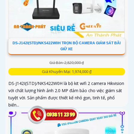
DS-J142I(STD)/NKS422W0H TRỌN BỘ CAMERA GIÁM SÁT BÃI
GIỮ XE
Giá Bán: 2,820,000 ₫
Giá Khuyến Mại: 1,974,000 ₫
DS-J142I(STD)/NKS422W0H là bộ kit wifi 2 camera Hikvision
với chất lượng hình ảnh 2.0 MP đảm bảo cho việc giám sát
tuyệt vời. Sản phẩm được thiết kế nhỏ gọn, tinh tế, phổ
biến...