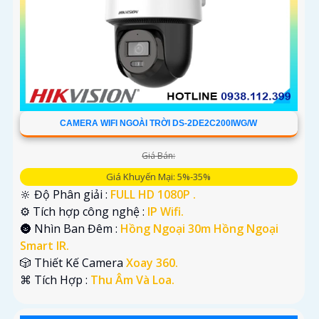
CAMERA WIFI NGOÀI TRỜI DS-2DE2C200IWG/W
Giá Bán:
Giá Khuyến Mại: 5%-35%
🔆 Độ Phân giải :
FULL HD 1080P .
⚙ Tích hợp công nghệ :
IP Wifi.
🌚 Nhìn Ban Đêm :
Hồng Ngoại 30m Hồng Ngoại
Smart IR.
🎲 Thiết Kế Camera
Xoay 360.
️⌘ Tích Hợp :
Thu Âm Và Loa.