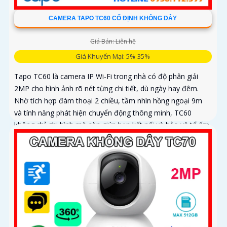
CAMERA TAPO TC60 CỐ ĐỊNH KHÔNG DÂY
Giá Bán: Liên hệ
Giá Khuyến Mại: 5%-35%
Tapo TC60 là camera IP Wi-Fi trong nhà có độ phân giải
2MP cho hình ảnh rõ nét từng chi tiết, dù ngày hay đêm.
Nhờ tích hợp đàm thoại 2 chiều, tầm nhìn hồng ngoại 9m
và tính năng phát hiện chuyển động thông minh, TC60
không chỉ ghi hình mà còn giúp bạn kết nối và bảo vệ tổ ấm
từ xa