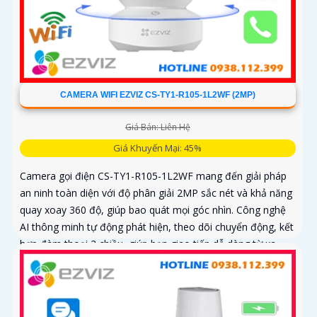
CAMERA WIFI EZVIZ CS-TY1-R105-1L2WF (2MP)
Giá Bán: Liên Hệ
Giá Khuyến Mại: 45%
Camera gọi điện CS-TY1-R105-1L2WF mang đến giải pháp
an ninh toàn diện với độ phân giải 2MP sắc nét và khả năng
quay xoay 360 độ, giúp bao quát mọi góc nhìn. Công nghệ
AI thông minh tự động phát hiện, theo dõi chuyển động, kết
hợp đàm thoại 2 chiều, giúp bạn giao tiếp dễ dàng từ xa