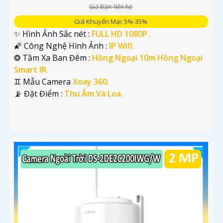
Giá Bán: liên hệ
Giá Khuyến Mại: 5%-35%
✨ Hình Ảnh Sắc nét :
FULL HD 1080P .
🌠 Công Nghệ Hình Ảnh :
IP Wifi.
❂ Tầm Xa Ban Đêm :
Hồng Ngoại 10m Hồng Ngoại
Smart IR.
♊ Mẫu Camera
Xoay 360.
️📡 Đặt Điểm :
Thu Âm Và Loa.