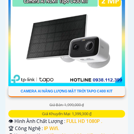
CAMERA AI NĂNG LƯỢNG MẶT TRỜI TAPO C400 KIT
Giá Bán: 1,999,000 ₫
Giá Khuyến Mại: 1,399,300 ₫
👁 Hình Ành Chất Lượng :
FULL HD 1080P .
🏆 Công Nghệ :
IP Wifi.