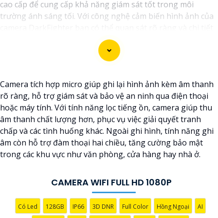
cao cấp để cung cấp khả năng giám sát tốt trong môi
trường ánh sáng tối. Với công nghệ cảm biến hình ảnh của
camera DarkFighter bạn có thể quan sát rõ ràng và chi tiết
ngay cả trong điều kiện ánh sáng yếu. Công nghệ
DarkFighter của Hikvision cung cấp khả năng tái tạo màu
sắc chính xác và hình ảnh sắc nét, cho phép bạn nhìn rõ
ràng vào ban đêm mà không cần ánh sáng phụ.
Camera tích hợp micro giúp ghi lại hình ảnh kèm âm thanh
rõ ràng, hỗ trợ giám sát và bảo vệ an ninh qua điện thoại
hoặc máy tính. Với tính năng lọc tiếng ồn, camera giúp thu
âm thanh chất lượng hơn, phục vụ việc giải quyết tranh
chấp và các tình huống khác. Ngoài ghi hình, tính năng ghi
âm còn hỗ trợ đàm thoại hai chiều, tăng cường bảo mật
trong các khu vực như văn phòng, cửa hàng hay nhà ở.
CAMERA WIFI FULL HD 1080P
Có Led
128GB
IP66
3D DNR
Full Color
Hồng Ngoại
AI