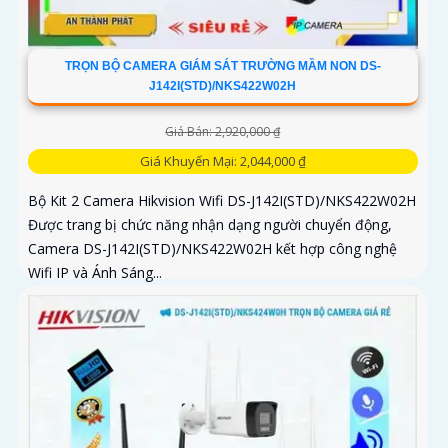
TRỌN BỘ CAMERA GIÁM SÁT TRƯỜNG MẦM NON DS-
J142I(STD)/NKS422W02H
Giá Bán: 2,920,000 ₫
Giá Khuyến Mại: 2,044,000 ₫
Bộ Kit 2 Camera Hikvision Wifi DS-J142I(STD)/NKS422W02H
Được trang bị chức năng nhận dạng người chuyển động,
Camera DS-J142I(STD)/NKS422W02H kết hợp công nghệ
Wifi IP và Ánh Sáng...