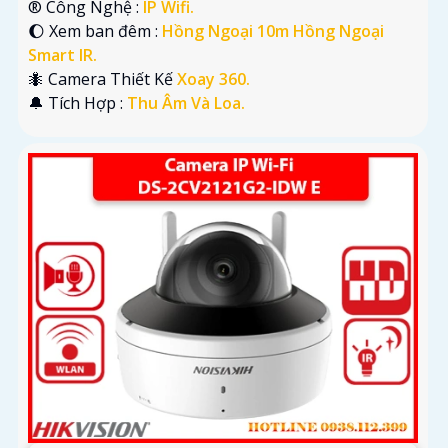
®️ Công Nghệ :
IP Wifi.
🌔 Xem ban đêm :
Hồng Ngoại 10m Hồng Ngoại
Smart IR.
🐜 Camera Thiết Kế
Xoay 360.
️🔔 Tích Hợp :
Thu Âm Và Loa.