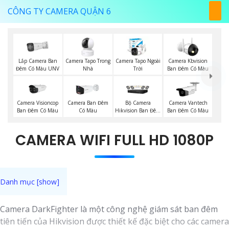
CÔNG TY CAMERA QUẬN 6
Lắp Camera Ban
Camera Tapo Trong
Camera Tapo Ngoài
Camera Kbvision
Đêm Có Màu UNV
Nhà
Trời
Ban Đêm Có Màu
Camera Visioncop
Bộ Camera
Camera Ban Đêm
Camera Vantech
Ban Đêm Có Màu
Hikvision Ban Đêm
Có Màu
Ban Đêm Có Màu
Có Màu
CAMERA WIFI FULL HD 1080P
Camera DarkFighter là một công nghệ giám sát ban đêm
tiên tiến của Hikvision được thiết kế đặc biệt cho các camera