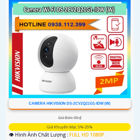
CAMERA HIKVISION DS-2CV2Q21G1-IDW (W)
Giá Bán: 00 ₫
Giá Khuyến Mại: 5%-35%
👁 Hình Ành Chất Lượng :
FULL HD 1080P .