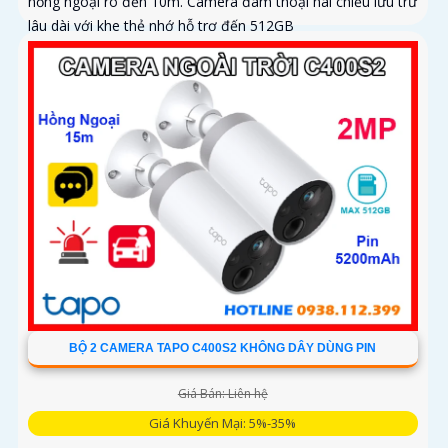
hồng ngoại rõ đến 10m. Camera đàm thoại hai chiều lưu trữ
lâu dài với khe thẻ nhớ hỗ trợ đến 512GB
BỘ 2 CAMERA TAPO C400S2 KHÔNG DÂY DÙNG PIN
Giá Bán: Liên hệ
Giá Khuyến Mại: 5%-35%