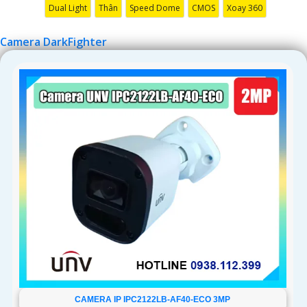
Dual Light
Thân
Speed Dome
CMOS
Xoay 360
'
Camera DarkFighter
CAMERA IP IPC2122LB-AF40-ECO 3MP