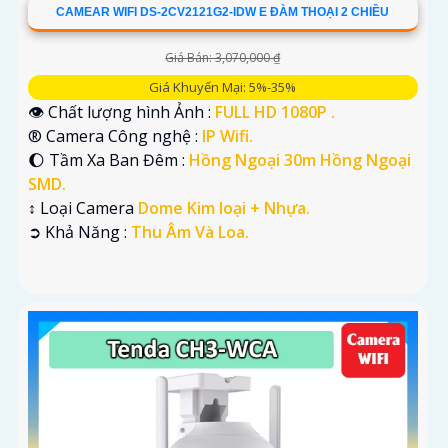
CAMEAR WIFI DS-2CV2121G2-IDW E ĐÀM THOẠI 2 CHIỀU
Giá Bán: 3,070,000 ₫
Giá Khuyến Mại: 5%-35%
👁 Chất lượng hình Ảnh :
FULL HD 1080P .
®️ Camera Công nghệ :
IP Wifi.
🌔 Tầm Xa Ban Đêm :
Hồng Ngoại 30m Hồng Ngoại
SMD.
↕️ Loại Camera
Dome Kim loại + Nhựa.
️➲ Khả Năng :
Thu Âm Và Loa.