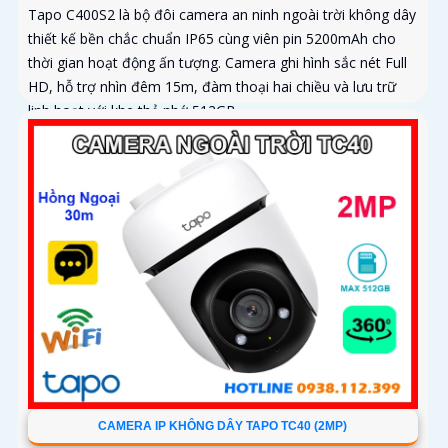
Tapo C400S2 là bộ đôi camera an ninh ngoài trời không dây
thiết kế bền chắc chuẩn IP65 cùng viên pin 5200mAh cho
thời gian hoạt động ấn tượng. Camera ghi hình sắc nét Full
HD, hỗ trợ nhìn đêm 15m, đàm thoại hai chiều và lưu trữ
linh hoạt với khe thẻ nhớ 512GB
CAMERA IP KHÔNG DÂY TAPO TC40 (2MP)