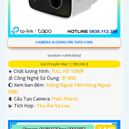
CAMERA AI DÙNG PIN TAPO C400
Giá Bán: 1,699,000 ₫
Giá Khuyến Mại: 1,189,300 ₫
☀️ Chất lượng hình :
FULL HD 1080P .
🕉️ Công Nghệ Sử Dụng :
IP Wifi.
🌔 Xem ban đêm :
Hồng Ngoại 10m Hồng Ngoại
SMD.
🐜 Cấu Tạo Camera
Thân Plastic.
️💫 Tích Hợp :
Thu Âm Và Loa.