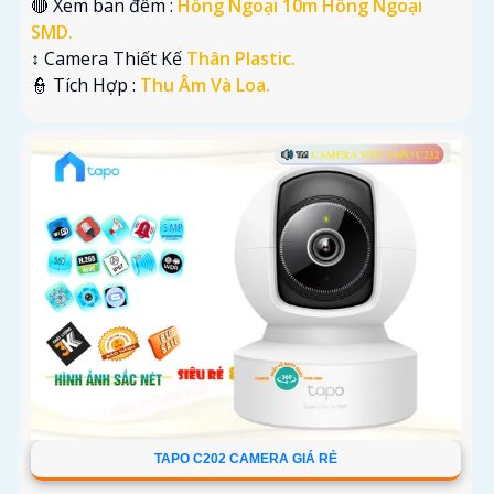
🔴 Xem ban đêm :
Hồng Ngoại 10m Hồng Ngoại
SMD.
↕️ Camera Thiết Kế
Thân Plastic.
️👮 Tích Hợp :
Thu Âm Và Loa.
TAPO C202 CAMERA GIÁ RẺ