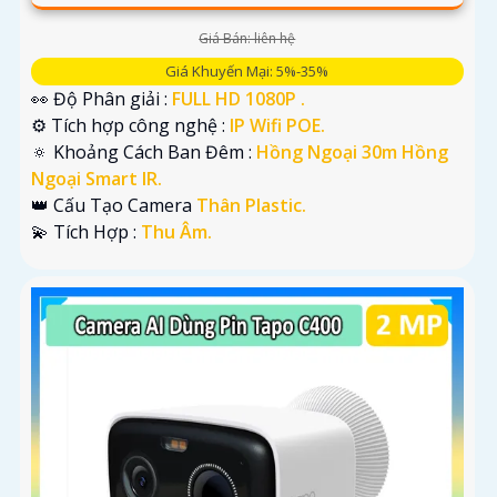
Giá Bán: liên hệ
Giá Khuyến Mại: 5%-35%
👀 Độ Phân giải :
FULL HD 1080P .
⚙ Tích hợp công nghệ :
IP Wifi POE.
🔅 Khoảng Cách Ban Đêm :
Hồng Ngoại 30m Hồng
Ngoại Smart IR.
👑 Cấu Tạo Camera
Thân Plastic.
️💫 Tích Hợp :
Thu Âm.