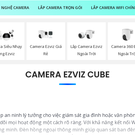
 NGHỆ CAMERA
LẮP CAMERA TRỌN GÓI
LẮP CAMERA WIFI CHÍ
Camera Ezviz Giá
Lắp Camera Ezviz
Camera 360 
a Siêu Nhạy
Rẻ
Ngoài Trời
Ngoài Trờ
ng Ezviz
CAMERA EZVIZ CUBE
 an ninh lý tưởng cho việc giám sát gia đình hoặc văn phòng.
dõi mọi hoạt động một cách rõ ràng. Với khả năng kết nối Wi
ng minh. Đèn hồng ngoại thông minh giúp quan sát ban đê