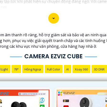
lập tức khi phát hiện sự chuyển động đáng ngờ. Với camera
nơi.
èm âm thanh rõ ràng, hỗ trợ giám sát và bảo vệ an ninh qua 
 hơn, phục vụ việc giải quyết tranh chấp và các tình huống 
trong các khu vực như văn phòng, cửa hàng hay nhà ở.
CAMERA EZVIZ CUBE
 Light
78°
Hồng Ngoại
Full Color
AI
Xoay 360
3D DNR