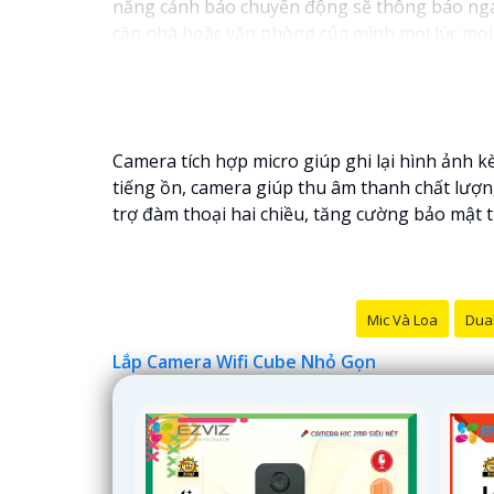
năng cảnh báo chuyển động sẽ thông báo ngay 
căn nhà hoặc văn phòng của mình mọi lúc mọi 
Camera tích hợp micro giúp ghi lại hình ảnh k
tiếng ồn, camera giúp thu âm thanh chất lượng
trợ đàm thoại hai chiều, tăng cường bảo mật 
Mic Và Loa
Dual
Lắp Camera Wifi Cube Nhỏ Gọn