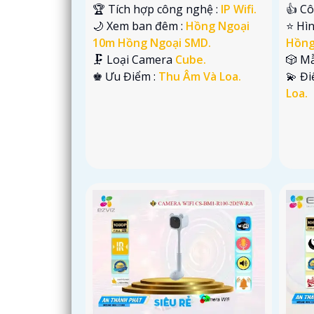
🏆 Tích hợp công nghệ :
IP Wifi.
👍 C
🌙 Xem ban đêm :
Hồng Ngoại
⭐ Hì
10m Hồng Ngoại SMD.
Hồng
🗜️ Loại Camera
Cube.
🎲 M
️♚ Ưu Điểm :
Thu Âm Và Loa.
️💫 Đ
Loa.