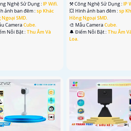
ông Nghệ Sử Dụng :
IP Wifi.
⚒ Công Nghệ Sử Dụng :
IP W
nh ảnh ban đêm :
sp Khác
💥 Hình ảnh ban đêm :
sp K
 Ngoại SMD.
Hồng Ngoại SMD.
ẫu Camera
Cube.
🎨 Mẫu Camera
Cube.
iểm Nỗi Bật :
Thu Âm Và
️🔔 Điểm Nỗi Bật :
Thu Âm V
Loa.