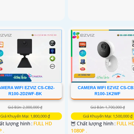
MERA WIFI EZVIZ CS-CB2-
CAMERA WIFI EZVIZ CS-CB
R100-2D2WF-BK
R100-1K2WF
Giá Bán: 2,000,000 ₫
Giá Bán: 1,700,000 ₫
Giá Khuyến Mại: 1,800,000 ₫
Giá Khuyến Mại: 1,500,000 ₫
ất lượng hình :
FULL HD
🦉 Chất lượng hình :
FULL H
 .
1080P .