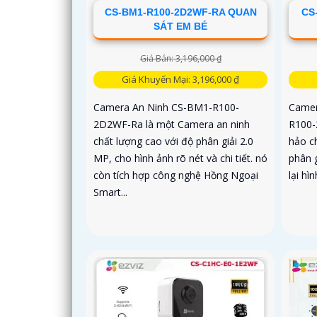
CS-BM1-R100-2D2WF-RA QUAN
CS
SÁT EM BÉ
Giá Bán: 3,196,000 ₫
Giá Khuyến Mại: 3,196,000 ₫
Camera An Ninh CS-BM1-R100-
Camer
2D2WF-Ra là một Camera an ninh
R100-
chất lượng cao với độ phân giải 2.0
hảo ch
MP, cho hình ảnh rõ nét và chi tiết. nó
phân 
còn tích hợp công nghệ Hồng Ngoại
lại hì
Smart...