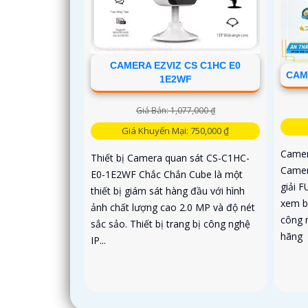
CAMERA EZVIZ CS C1HC E0
CAM
1E2WF
Giá Bán: 1,077,000 ₫
Giá Khuyến Mại: 750,000 ₫
Camer
Thiết bị Camera quan sát CS-C1HC-
Camer
E0-1E2WF Chắc Chắn Cube là một
giải 
thiết bị giám sát hàng đầu với hình
xem b
ảnh chất lượng cao 2.0 MP và độ nét
công 
sắc sảo. Thiết bị trang bị công nghệ
hãng
IP...