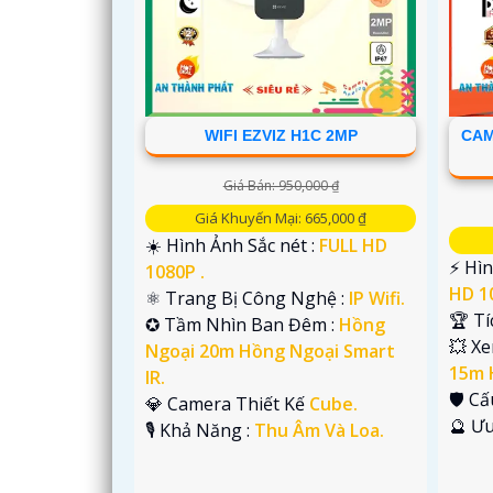
'
WIFI EZVIZ H1C 2MP
CAM
Giá Bán: 950,000 ₫
Giá Khuyến Mại: 665,000 ₫
☀️ Hình Ảnh Sắc nét :
FULL HD
️⚡ Hì
1080P .
HD 1
⚛️ Trang Bị Công Nghệ :
IP Wifi.
🏆 T
✪ Tầm Nhìn Ban Đêm :
Hồng
💥 X
Ngoại 20m Hồng Ngoại Smart
15m 
IR.
🛡 C
💎 Camera Thiết Kế
Cube.
️🔮 Ư
️🎙 Khả Năng :
Thu Âm Và Loa.