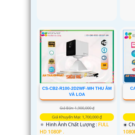
CS-CB2-R100-2D2WF-WH THU ÂM
CA
VÀ LOA
Giá Bán: 1,900,000 ₫
Giá Khuyến Mại: 1,700,000 ₫
🔅 Hình Ành Chất Lượng :
FULL
☀️ Ch
HD 1080P .
1080P