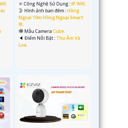
ifi.
⚛️ Công Nghệ Sử Dụng :
IP Wifi.
hác
🌛 Hình ảnh ban đêm :
Hồng
Ngoại 10m Hồng Ngoại Smart
IR.
à
🕸️ Mẫu Camera
Cube.
️🔈 Điểm Nỗi Bật :
Thu Âm Và
Loa.