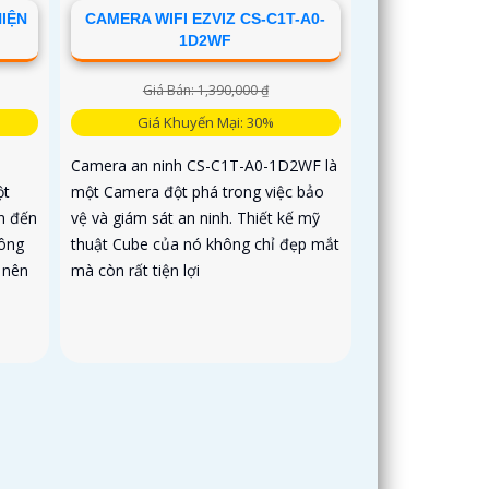
IỆN
CAMERA WIFI EZVIZ CS-C1T-A0-
1D2WF
Giá Bán: 1,390,000 ₫
Giá Khuyến Mại: 30%
Camera an ninh CS-C1T-A0-1D2WF là
ột
một Camera đột phá trong việc bảo
n đến
vệ và giám sát an ninh. Thiết kế mỹ
công
thuật Cube của nó không chỉ đẹp mắt
ở nên
mà còn rất tiện lợi