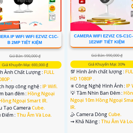
CAMERA WIFI EZVIZ CS-C1C-
ERA IP WIFI WIFI EZVIZ C1C-
1E2WF TIẾT KIỆM
B 2MP TIẾT KIỆM
Giá Bán: 990,000 ₫
Giá Bán: 990,000 ₫
Giá Khuyến Mại: 30%
Giá Khuyến Mại: 693,000 ₫
💯 Hình ảnh chất lượng :
FU
nh Ành Chất Lượng :
FULL
HD 1080P .
080P .
✳️ Công Nghệ Hình Ảnh :
IP 
ích hợp công nghệ :
IP Wifi.
💡 Tầm Nhìn Ban Đêm :
Hồn
em ban đêm :
Hồng Ngoại
Ngoại 10m Hồng Ngoại Sma
Hồng Ngoại Smart IR.
IR.
ấu Tạo Camera
Cube.
🤹 Camera Dòng
Cube.
u Điểm :
Thu Âm Và Loa.
️⇝ Khả Năng :
Thu Âm Và Lo