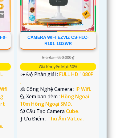
F0-
CAMERA WIFI EZVIZ CS-H1C-
R101-1G2WR
Giá Bán: 950,000 ₫
Giá Khuyến Mại: 30%
LL
👀 Độ Phân giải :
FULL HD 1080P
.
Wifi.
🕉️ Công Nghệ Camera :
IP Wifi.
g
🌜 Xem ban đêm :
Hồng Ngoại
rt
10m Hồng Ngoại SMD.
🎲 Cấu Tạo Camera
Cube.
️ƒ Ưu Điểm :
Thu Âm Và Loa.
a.