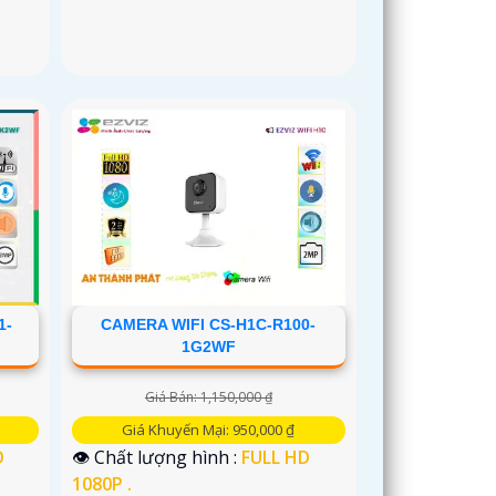
1-
CAMERA WIFI CS-H1C-R100-
1G2WF
Giá Bán: 1,150,000 ₫
Giá Khuyến Mại: 950,000 ₫
D
👁 Chất lượng hình :
FULL HD
1080P .