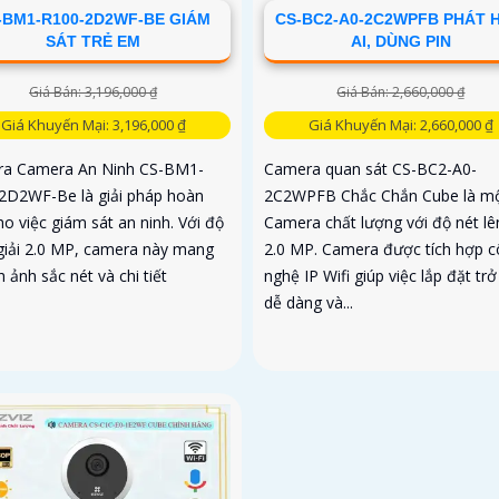
-BM1-R100-2D2WF-BE GIÁM
CS-BC2-A0-2C2WPFB PHÁT H
SÁT TRẺ EM
AI, DÙNG PIN
Giá Bán: 3,196,000 ₫
Giá Bán: 2,660,000 ₫
Giá Khuyến Mại: 3,196,000 ₫
Giá Khuyến Mại: 2,660,000 ₫
a Camera An Ninh CS-BM1-
Camera quan sát CS-BC2-A0-
2D2WF-Be là giải pháp hoàn
2C2WPFB Chắc Chắn Cube là m
o việc giám sát an ninh. Với độ
Camera chất lượng với độ nét lê
giải 2.0 MP, camera này mang
2.0 MP. Camera được tích hợp 
nh ảnh sắc nét và chi tiết
nghệ IP Wifi giúp việc lắp đặt tr
dễ dàng và...