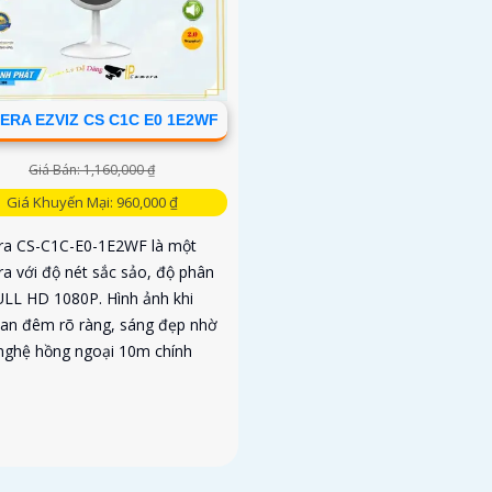
ERA EZVIZ CS C1C E0 1E2WF
Giá Bán: 1,160,000 ₫
Giá Khuyến Mại: 960,000 ₫
a CS-C1C-E0-1E2WF là một
a với độ nét sắc sảo, độ phân
FULL HD 1080P. Hình ảnh khi
an đêm rõ ràng, sáng đẹp nhờ
nghệ hồng ngoại 10m chính