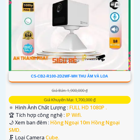
CS-CB2-R100-2D2WF-WH THU ÂM VÀ LOA
Giá Bán: 1,900,000 ₫
Giá Khuyến Mại: 1,700,000 ₫
🔅 Hình Ành Chất Lượng :
FULL HD 1080P .
🏆 Tích hợp công nghệ :
IP Wifi.
🌙 Xem ban đêm :
Hồng Ngoại 10m Hồng Ngoại
SMD.
🗜️ Loại Camera
Cube.