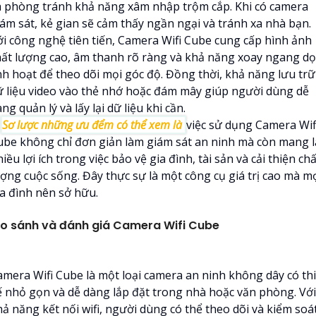
à phòng tránh khả năng xâm nhập trộm cắp. Khi có camera
iám sát, kẻ gian sẽ cảm thấy ngần ngại và tránh xa nhà bạn.
ới công nghệ tiên tiến, Camera Wifi Cube cung cấp hình ảnh
hất lượng cao, âm thanh rõ ràng và khả năng xoay ngang dọ
inh hoạt để theo dõi mọi góc độ. Đồng thời, khả năng lưu trữ
ữ liệu video vào thẻ nhớ hoặc đám mây giúp người dùng dễ
ng quản lý và lấy lại dữ liệu khi cần.

Sơ lược những ưu đểm có thể xem là
việc sử dụng Camera Wif
ube không chỉ đơn giản làm giám sát an ninh mà còn mang l
iều lợi ích trong việc bảo vệ gia đình, tài sản và cải thiện chấ
ượng cuộc sống. Đây thực sự là một công cụ giá trị cao mà m
ia đình nên sở hữu.
o sánh và đánh giá Camera Wifi Cube
amera Wifi Cube là một loại camera an ninh không dây có thi
ế nhỏ gọn và dễ dàng lắp đặt trong nhà hoặc văn phòng. Với
hả năng kết nối wifi, người dùng có thể theo dõi và kiểm soá