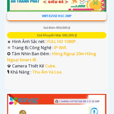
WIFI EZVIZ H1C 2MP
Giá Bán: 950,000 ₫
Giá Khuyến Mại: 665,000 ₫
☀️ Hình Ảnh Sắc nét :
FULL HD 1080P .
⚛️ Trang Bị Công Nghệ :
IP Wifi.
✪ Tầm Nhìn Ban Đêm :
Hồng Ngoại 20m Hồng
Ngoại Smart IR.
💎 Camera Thiết Kế
Cube.
️🎙 Khả Năng :
Thu Âm Và Loa.