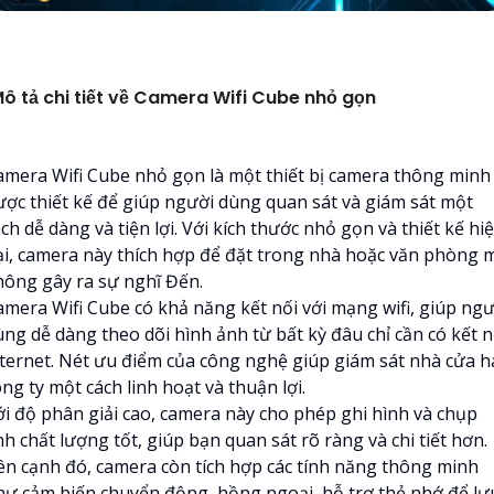
ô tả chi tiết về Camera Wifi Cube nhỏ gọn
amera Wifi Cube nhỏ gọn là một thiết bị camera thông minh
ược thiết kế để giúp người dùng quan sát và giám sát một
ch dễ dàng và tiện lợi. Với kích thước nhỏ gọn và thiết kế hi
ại, camera này thích hợp để đặt trong nhà hoặc văn phòng 
hông gây ra sự nghĩ Đến.
amera Wifi Cube có khả năng kết nối với mạng wifi, giúp ngư
ùng dễ dàng theo dõi hình ảnh từ bất kỳ đâu chỉ cần có kết n
nternet. Nét ưu điểm của công nghệ giúp giám sát nhà cửa h
ng ty một cách linh hoạt và thuận lợi.
ới độ phân giải cao, camera này cho phép ghi hình và chụp
h chất lượng tốt, giúp bạn quan sát rõ ràng và chi tiết hơn.
ên cạnh đó, camera còn tích hợp các tính năng thông minh
hư cảm biến chuyển động, hồng ngoại, hỗ trợ thẻ nhớ để lư