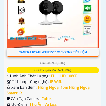
CAMERA IP WIFI WIFI EZVIZ C1C-B 2MP TIẾT KIỆM
Giá Bán: 990,000 ₫
Giá Khuyến Mại: 693,000 ₫
️⚡ Hình Ành Chất Lượng :
FULL HD 1080P .
🏆 Tích hợp công nghệ :
IP Wifi.
💥 Xem ban đêm :
Hồng Ngoại 15m Hồng Ngoại
Smart IR.
🛡 Cấu Tạo Camera
Cube.
️🔮 Ưu Điểm :
Thu Âm Và Loa.