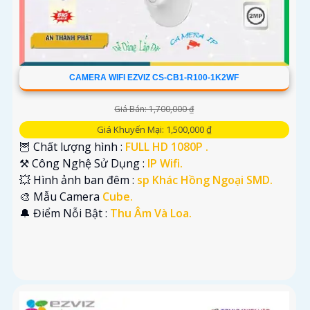
CAMERA WIFI EZVIZ CS-CB1-R100-1K2WF
Giá Bán: 1,700,000 ₫
Giá Khuyến Mại: 1,500,000 ₫
🦉 Chất lượng hình :
FULL HD 1080P .
⚒ Công Nghệ Sử Dụng :
IP Wifi.
💥 Hình ảnh ban đêm :
sp Khác Hồng Ngoại SMD.
🎨 Mẫu Camera
Cube.
️🔔 Điểm Nỗi Bật :
Thu Âm Và Loa.