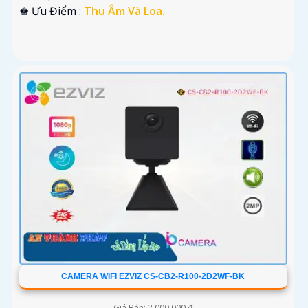
️♚ Ưu Điểm :
Thu Âm Và Loa.
CAMERA WIFI EZVIZ CS-CB2-R100-2D2WF-BK
Giá Bán: 2,000,000 ₫