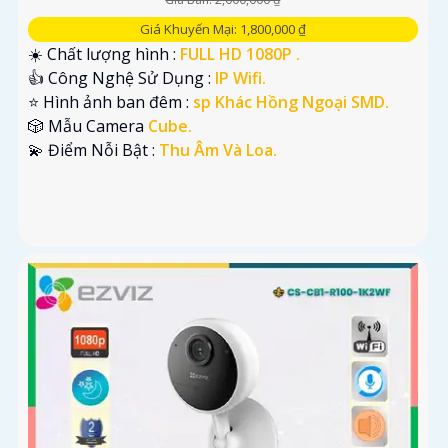
Giá Khuyến Mại: 1,800,000 ₫
☀️ Chất lượng hình :
FULL HD 1080P .
👍 Công Nghệ Sử Dụng :
IP Wifi.
⭐ Hình ảnh ban đêm :
sp Khác Hồng Ngoại SMD.
🎲 Mẫu Camera
Cube.
️💫 Điểm Nỗi Bật :
Thu Âm Và Loa.