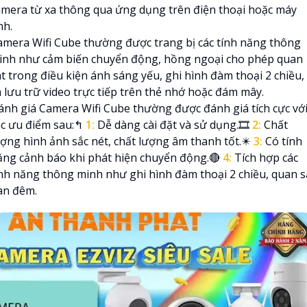
amera từ xa thông qua ứng dụng trên điện thoại hoặc máy
nh.
amera Wifi Cube thường được trang bị các tính năng thông
inh như cảm biến chuyển động, hồng ngoại cho phép quan
át trong điều kiện ánh sáng yếu, ghi hình đàm thoại 2 chiều,
à lưu trữ video trực tiếp trên thẻ nhớ hoặc đám mây.
ánh giá Camera Wifi Cube thường được đánh giá tích cực vớ
ác ưu điểm sau:️↰
1:
Dễ dàng cài đặt và sử dụng.🎞
2:
Chất
ượng hình ảnh sắc nét, chất lượng âm thanh tốt.✴️
3:
Có tính
ăng cảnh báo khi phát hiện chuyển động.🔴
4:
Tích hợp các
ính năng thông minh như ghi hình đàm thoại 2 chiều, quan s
an đêm.