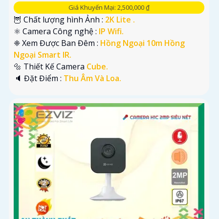
Giá Khuyến Mại: 2,500,000 ₫
🦉 Chất lượng hình Ảnh :
2K Lite .
⚛️ Camera Công nghệ :
IP Wifi.
❈ Xem Được Ban Đêm :
Hồng Ngoại 10m Hồng
Ngoại Smart IR.
🔩 Thiết Kế Camera
Cube.
️🔈 Đặt Điểm :
Thu Âm Và Loa.