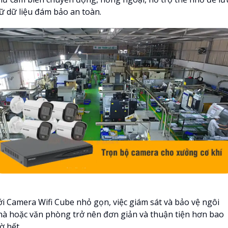
rữ dữ liệu đám bảo an toàn.
ới Camera Wifi Cube nhỏ gọn, việc giám sát và bảo vệ ngôi
hà hoặc văn phòng trở nên đơn giản và thuận tiện hơn bao
ờ hết.