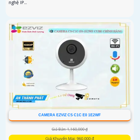
nghệ IP...
CAMERA EZVIZ CS C1C E0 1E2WF
Giá Bán: 1,160,000 ₫
Giá Khuyến Mại: 960,000 ₫