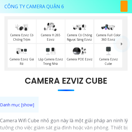
CÔNG TY CAMERA QUẬN 6
Camera Ezviz Có
Camera H.265
Camera Có Chống
Camera Full Color
Chống Trộm
Ezviz
Ngược Sáng Ezviz
360 Ezviz
Camera Ezviz Giá
Lắp Camera Ezviz
Camera Ezviz
Camera POE Ezviz
Rẻ
Trong Nhà
Cube
CAMERA EZVIZ CUBE
Camera Wifi Cube nhỏ gọn này là một giải pháp an ninh lý
tưởng cho việc giám sát gia đình hoặc văn phòng. Thiết bị