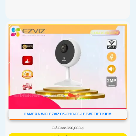
CAMERA WIFI EZVIZ CS-C1C-F0-1E2WF TIẾT KIỆM
Giá Bán: 990,000 ₫