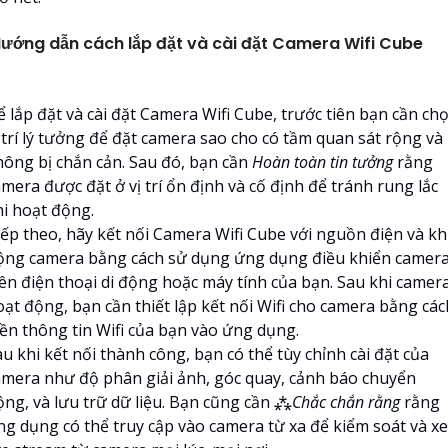
ướng dẫn cách lắp đặt và cài đặt Camera Wifi Cube
ể lắp đặt và cài đặt Camera Wifi Cube, trước tiên bạn cần ch
ị trí lý tưởng để đặt camera sao cho có tầm quan sát rộng và
hông bị chắn cản. Sau đó, bạn cần
Hoàn toàn tin tưởng
rằng
mera được đặt ở vị trí ổn định và cố định để tránh rung lắc
hi hoạt động.
iếp theo, hãy kết nối Camera Wifi Cube với nguồn điện và kh
ộng camera bằng cách sử dụng ứng dụng điều khiển camer
rên điện thoại di động hoặc máy tính của bạn. Sau khi camer
oạt động, bạn cần thiết lập kết nối Wifi cho camera bằng các
iền thông tin Wifi của bạn vào ứng dụng.
u khi kết nối thành công, bạn có thể tùy chỉnh cài đặt của
amera như độ phân giải ảnh, góc quay, cảnh báo chuyển
ộng, và lưu trữ dữ liệu. Bạn cũng cần ⁂
Chắc chắn rằng
rằng
ng dụng có thể truy cập vào camera từ xa để kiểm soát và x