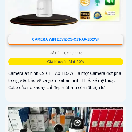
CAMERA WIFI EZVIZ CS-C1T-A0-1D2WF
Giá Bán: 1,390,000 ₫
Giá Khuyến Mại: 30%
Camera an ninh CS-C1T-A0-1D2WF là một Camera đột phá
trong việc bảo vệ và giám sát an ninh. Thiết kế mỹ thuật
Cube của nó không chỉ đẹp mắt mà còn rất tiện lợi