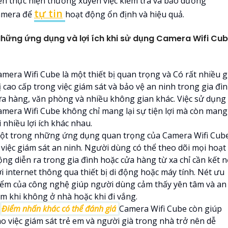
ên thực hiện thường xuyên việc kiểm tra và bảo dưỡng
tự tin
amera để
hoạt động ổn định và hiệu quả.
hững ứng dụng và lợi ích khi sử dụng Camera Wifi Cu
amera Wifi Cube là một thiết bị quan trọng và Có rất nhiều g
ị cao cấp trong việc giám sát và bảo vệ an ninh trong gia đìn
ửa hàng, văn phòng và nhiều không gian khác. Việc sử dụng
amera Wifi Cube không chỉ mang lại sự tiện lợi mà còn mang
i nhiều lợi ích khác nhau.
ột trong những ứng dụng quan trọng của Camera Wifi Cub
à việc giám sát an ninh. Người dùng có thể theo dõi mọi hoạt
ộng diễn ra trong gia đình hoặc cửa hàng từ xa chỉ cần kết n
i internet thông qua thiết bị di động hoặc máy tính. Nét ưu
iểm của công nghệ giúp người dùng cảm thấy yên tâm và an
âm khi không ở nhà hoặc khi đi vắng.

Điểm nhấn khác có thể đánh giá
Camera Wifi Cube còn giúp
ho việc giám sát trẻ em và người già trong nhà trở nên dễ