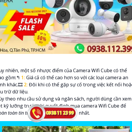
uy nhiên, một số nhược điểm của Camera Wifi Cube có thể
ao gồm:️↰
1:
Giá cả có thể cao hơn so với các loại camera an
inh khác.🎞
2:
Đôi khi có thể gặp sự cố trong việc kết nối hoặ
u trữ dữ liệu.
ùy theo nhu cầu sử dụng và ngân sách, người dùng cần xem
ét kỹ lưỡng trước khi quyết định mua camera Wifi Cube để
àn toàn tin tưởng
lựa chọn phù hợp nhất.