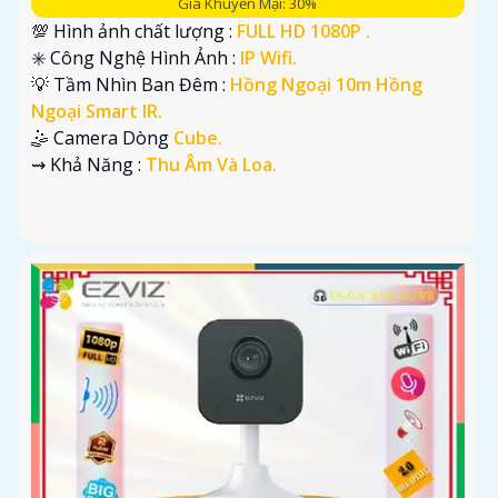
Giá Khuyến Mại: 30%
💯 Hình ảnh chất lượng :
FULL HD 1080P .
✳️ Công Nghệ Hình Ảnh :
IP Wifi.
💡 Tầm Nhìn Ban Đêm :
Hồng Ngoại 10m Hồng
Ngoại Smart IR.
🤹 Camera Dòng
Cube.
️⇝ Khả Năng :
Thu Âm Và Loa.