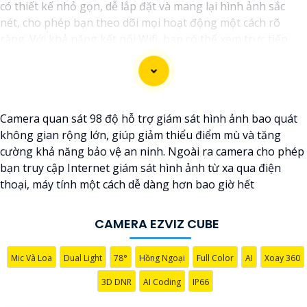
có thiết kế nhỏ gọn, dễ lắp đặt và mang lại hình ảnh sắc
nét, cho phép bạn theo dõi mọi hoạt động một cách rõ
ràng. Với khả năng kết nối Wifi, bạn có thể xem trực tiếp
hoặc lưu trữ hình ảnh từ xa thông qua ứng dụng điện thoại
thông minh. Đèn hồng ngoại thông minh giúp quan sát
ban đêm mà không làm mờ hình ảnh. Đồng thời, tính năng
cảnh báo chuyển động sẽ thông báo ngay lập tức khi phát
Camera quan sát 98 độ hỗ trợ giám sát hình ảnh bao quát
hiện sự chuyển động đáng ngờ. Với camera này, bạn có thể
không gian rộng lớn, giúp giảm thiểu điểm mù và tăng
yên tâm theo dõi và bảo vệ căn nhà hoặc văn phòng của
cường khả năng bảo vệ an ninh. Ngoài ra camera cho phép
mình mọi lúc mọi nơi.
bạn truy cập Internet giám sát hình ảnh từ xa qua điện
thoại, máy tính một cách dễ dàng hơn bao giờ hết
CAMERA EZVIZ CUBE
Mic Và Loa
Dual Light
78°
Hồng Ngoại
Full Color
AI
Xoay 360
3D DNR
AI Coding
IP66