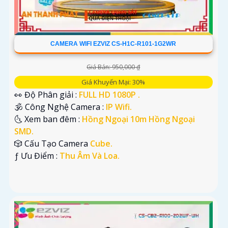
CAMERA WIFI EZVIZ CS-H1C-R101-1G2WR
Giá Bán: 950,000 ₫
Giá Khuyến Mại: 30%
👀 Độ Phân giải :
FULL HD 1080P .
🕉️ Công Nghệ Camera :
IP Wifi.
🌜 Xem ban đêm :
Hồng Ngoại 10m Hồng Ngoại
SMD.
🎲 Cấu Tạo Camera
Cube.
️ƒ Ưu Điểm :
Thu Âm Và Loa.