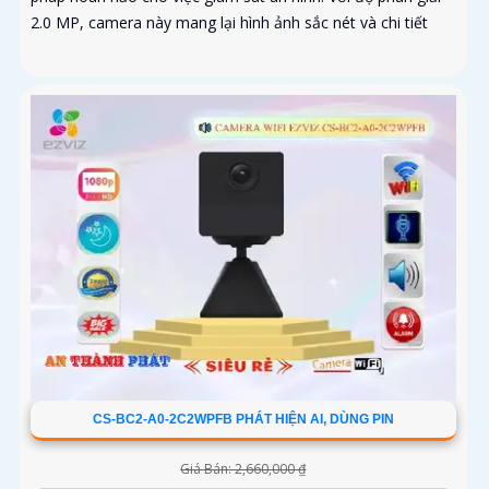
2.0 MP, camera này mang lại hình ảnh sắc nét và chi tiết
CS-BC2-A0-2C2WPFB PHÁT HIỆN AI, DÙNG PIN
Giá Bán: 2,660,000 ₫