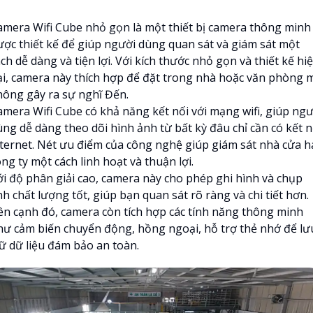
amera Wifi Cube nhỏ gọn là một thiết bị camera thông minh
ược thiết kế để giúp người dùng quan sát và giám sát một
ch dễ dàng và tiện lợi. Với kích thước nhỏ gọn và thiết kế hi
ại, camera này thích hợp để đặt trong nhà hoặc văn phòng 
hông gây ra sự nghĩ Đến.
amera Wifi Cube có khả năng kết nối với mạng wifi, giúp ngư
ùng dễ dàng theo dõi hình ảnh từ bất kỳ đâu chỉ cần có kết n
nternet. Nét ưu điểm của công nghệ giúp giám sát nhà cửa h
ng ty một cách linh hoạt và thuận lợi.
ới độ phân giải cao, camera này cho phép ghi hình và chụp
h chất lượng tốt, giúp bạn quan sát rõ ràng và chi tiết hơn.
ên cạnh đó, camera còn tích hợp các tính năng thông minh
hư cảm biến chuyển động, hồng ngoại, hỗ trợ thẻ nhớ để lư
rữ dữ liệu đám bảo an toàn.