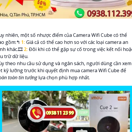
uy nhiên, một số nhược điểm của Camera Wifi Cube có thể
ao gồm:️↰
1:
Giá cả có thể cao hơn so với các loại camera an
inh khác.🎞
2:
Đôi khi có thể gặp sự cố trong việc kết nối hoặ
u trữ dữ liệu.
ùy theo nhu cầu sử dụng và ngân sách, người dùng cần xem
ét kỹ lưỡng trước khi quyết định mua camera Wifi Cube để
àn toàn tin tưởng
lựa chọn phù hợp nhất.