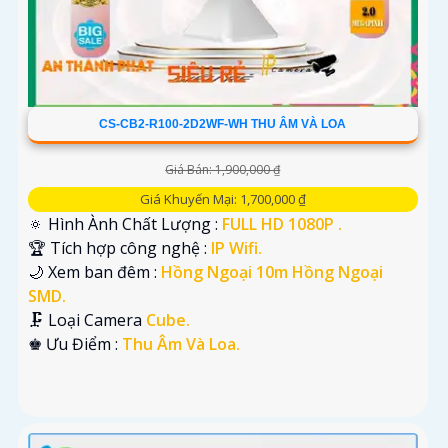
CS-CB2-R100-2D2WF-WH THU ÂM VÀ LOA
Giá Bán: 1,900,000 ₫
Giá Khuyến Mại: 1,700,000 ₫
🔅 Hình Ành Chất Lượng :
FULL HD 1080P .
🏆 Tích hợp công nghệ :
IP Wifi.
🌙 Xem ban đêm :
Hồng Ngoại 10m Hồng Ngoại
SMD.
🗜️ Loại Camera
Cube.
️♚ Ưu Điểm :
Thu Âm Và Loa.