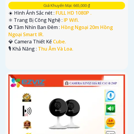
Giá Khuyến Mại: 665,000 ₫
☀️ Hình Ảnh Sắc nét :
FULL HD 1080P .
⚛️ Trang Bị Công Nghệ :
IP Wifi.
✪ Tầm Nhìn Ban Đêm :
Hồng Ngoại 20m Hồng
Ngoại Smart IR.
💎 Camera Thiết Kế
Cube.
️🎙 Khả Năng :
Thu Âm Và Loa.