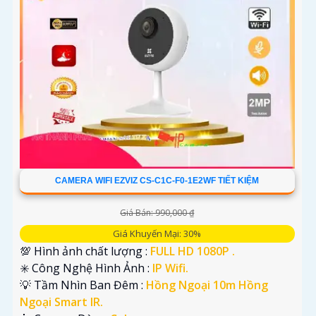
CAMERA WIFI EZVIZ CS-C1C-F0-1E2WF TIẾT KIỆM
Giá Bán: 990,000 ₫
Giá Khuyến Mại: 30%
💯 Hình ảnh chất lượng :
FULL HD 1080P .
✳️ Công Nghệ Hình Ảnh :
IP Wifi.
💡 Tầm Nhìn Ban Đêm :
Hồng Ngoại 10m Hồng
Ngoại Smart IR.