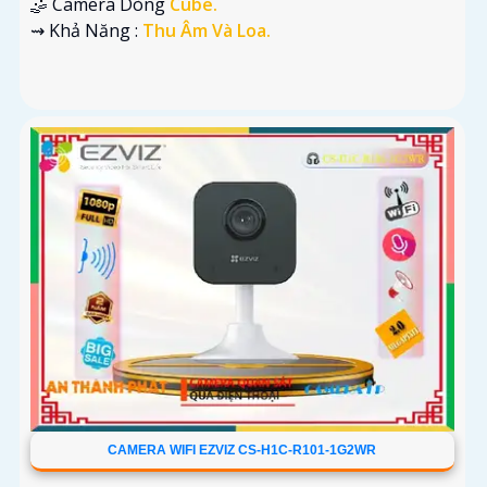
🤹 Camera Dòng
Cube.
️⇝ Khả Năng :
Thu Âm Và Loa.
CAMERA WIFI EZVIZ CS-H1C-R101-1G2WR