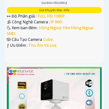
Giá Bán: 950,000 ₫
Giá Khuyến Mại: 30%
👀 Độ Phân giải :
FULL HD 1080P .
🕉️ Công Nghệ Camera :
IP Wifi.
🌜 Xem ban đêm :
Hồng Ngoại 10m Hồng Ngoại
SMD.
🎲 Cấu Tạo Camera
Cube.
️ƒ Ưu Điểm :
Thu Âm Và Loa.