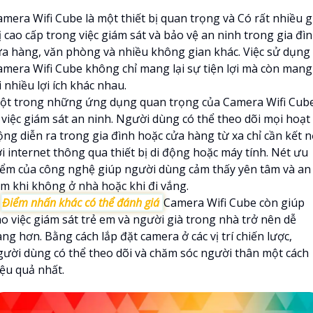
amera Wifi Cube là một thiết bị quan trọng và Có rất nhiều g
ị cao cấp trong việc giám sát và bảo vệ an ninh trong gia đìn
ửa hàng, văn phòng và nhiều không gian khác. Việc sử dụng
amera Wifi Cube không chỉ mang lại sự tiện lợi mà còn mang
i nhiều lợi ích khác nhau.
ột trong những ứng dụng quan trọng của Camera Wifi Cub
à việc giám sát an ninh. Người dùng có thể theo dõi mọi hoạt
ộng diễn ra trong gia đình hoặc cửa hàng từ xa chỉ cần kết n
i internet thông qua thiết bị di động hoặc máy tính. Nét ưu
iểm của công nghệ giúp người dùng cảm thấy yên tâm và an
âm khi không ở nhà hoặc khi đi vắng.

Điểm nhấn khác có thể đánh giá
Camera Wifi Cube còn giúp
ho việc giám sát trẻ em và người già trong nhà trở nên dễ
ng hơn. Bằng cách lắp đặt camera ở các vị trí chiến lược,
gười dùng có thể theo dõi và chăm sóc người thân một cách
iệu quả nhất.