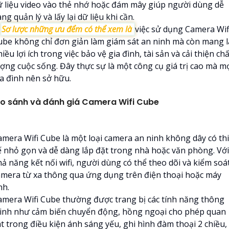
ữ liệu video vào thẻ nhớ hoặc đám mây giúp người dùng dễ
ng quản lý và lấy lại dữ liệu khi cần.

Sơ lược những ưu đểm có thể xem là
việc sử dụng Camera Wif
ube không chỉ đơn giản làm giám sát an ninh mà còn mang l
iều lợi ích trong việc bảo vệ gia đình, tài sản và cải thiện chấ
ượng cuộc sống. Đây thực sự là một công cụ giá trị cao mà m
ia đình nên sở hữu.
o sánh và đánh giá Camera Wifi Cube
amera Wifi Cube là một loại camera an ninh không dây có thi
ế nhỏ gọn và dễ dàng lắp đặt trong nhà hoặc văn phòng. Với
hả năng kết nối wifi, người dùng có thể theo dõi và kiểm soá
amera từ xa thông qua ứng dụng trên điện thoại hoặc máy
nh.
amera Wifi Cube thường được trang bị các tính năng thông
inh như cảm biến chuyển động, hồng ngoại cho phép quan
át trong điều kiện ánh sáng yếu, ghi hình đàm thoại 2 chiều,