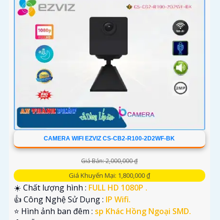
CAMERA WIFI EZVIZ CS-CB2-R100-2D2WF-BK
Giá Bán: 2,000,000 ₫
Giá Khuyến Mại: 1,800,000 ₫
☀️ Chất lượng hình :
FULL HD 1080P .
👍 Công Nghệ Sử Dụng :
IP Wifi.
⭐ Hình ảnh ban đêm :
sp Khác Hồng Ngoại SMD.