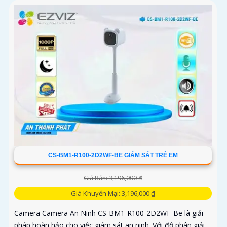
CS-BM1-R100-2D2WF-BE GIÁM SÁT TRẺ EM
Giá Bán: 3,196,000 ₫
Giá Khuyến Mại: 3,196,000 ₫
Camera Camera An Ninh CS-BM1-R100-2D2WF-Be là giải
pháp hoàn hảo cho việc giám sát an ninh. Với độ phân giải