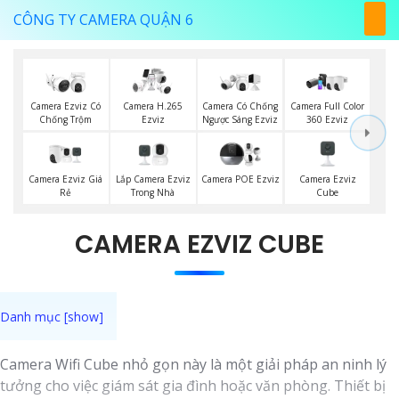
CÔNG TY CAMERA QUẬN 6
Camera Ezviz Có
Camera H.265
Camera Có Chống
Camera Full Color
Chống Trộm
Ezviz
Ngược Sáng Ezviz
360 Ezviz
Camera Ezviz Giá
Lắp Camera Ezviz
Camera Ezviz
Camera POE Ezviz
Rẻ
Trong Nhà
Cube
CAMERA EZVIZ CUBE
Camera Wifi Cube nhỏ gọn này là một giải pháp an ninh lý
tưởng cho việc giám sát gia đình hoặc văn phòng. Thiết bị