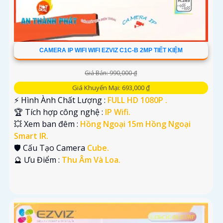
CAMERA IP WIFI WIFI EZVIZ C1C-B 2MP TIẾT KIỆM
Giá Bán: 990,000 ₫
Giá Khuyến Mại: 693,000 ₫
️⚡ Hình Ành Chất Lượng :
FULL HD 1080P .
🏆 Tích hợp công nghệ :
IP Wifi.
💥 Xem ban đêm :
Hồng Ngoại 15m Hồng Ngoại
Smart IR.
🛡 Cấu Tạo Camera
Cube.
️🔮 Ưu Điểm :
Thu Âm Và Loa.