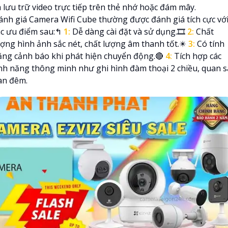
à lưu trữ video trực tiếp trên thẻ nhớ hoặc đám mây.
ánh giá Camera Wifi Cube thường được đánh giá tích cực vớ
ác ưu điểm sau:️↰
1:
Dễ dàng cài đặt và sử dụng.🎞
2:
Chất
ượng hình ảnh sắc nét, chất lượng âm thanh tốt.✴️
3:
Có tính
ăng cảnh báo khi phát hiện chuyển động.🔴
4:
Tích hợp các
ính năng thông minh như ghi hình đàm thoại 2 chiều, quan s
an đêm.