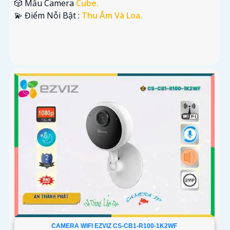
🎲 Mẫu Camera
Cube.
️💫 Điểm Nỗi Bật :
Thu Âm Và Loa.
CAMERA WIFI EZVIZ CS-CB1-R100-1K2WF