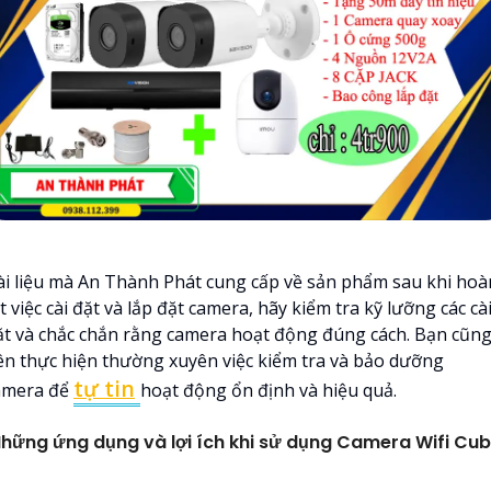
ài liệu mà An Thành Phát cung cấp về sản phẩm sau khi hoà
t việc cài đặt và lắp đặt camera, hãy kiểm tra kỹ lưỡng các cà
ặt và chắc chắn rằng camera hoạt động đúng cách. Bạn cũn
ên thực hiện thường xuyên việc kiểm tra và bảo dưỡng
tự tin
amera để
hoạt động ổn định và hiệu quả.
hững ứng dụng và lợi ích khi sử dụng Camera Wifi Cu