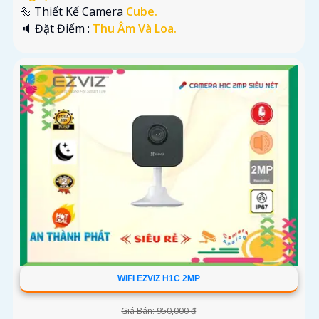
🔩 Thiết Kế Camera
Cube.
️🔈 Đặt Điểm :
Thu Âm Và Loa.
WIFI EZVIZ H1C 2MP
Giá Bán: 950,000 ₫