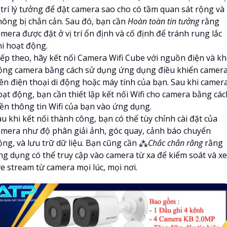
ị trí lý tưởng để đặt camera sao cho có tầm quan sát rộng và
hông bị chắn cản. Sau đó, bạn cần
Hoàn toàn tin tưởng
rằng
mera được đặt ở vị trí ổn định và cố định để tránh rung lắc
hi hoạt động.
iếp theo, hãy kết nối Camera Wifi Cube với nguồn điện và kh
ộng camera bằng cách sử dụng ứng dụng điều khiển camer
rên điện thoại di động hoặc máy tính của bạn. Sau khi camer
oạt động, bạn cần thiết lập kết nối Wifi cho camera bằng các
iền thông tin Wifi của bạn vào ứng dụng.
u khi kết nối thành công, bạn có thể tùy chỉnh cài đặt của
amera như độ phân giải ảnh, góc quay, cảnh báo chuyển
ộng, và lưu trữ dữ liệu. Bạn cũng cần ⁂
Chắc chắn rằng
rằng
ng dụng có thể truy cập vào camera từ xa để kiểm soát và x
ve stream từ camera mọi lúc, mọi nơi.