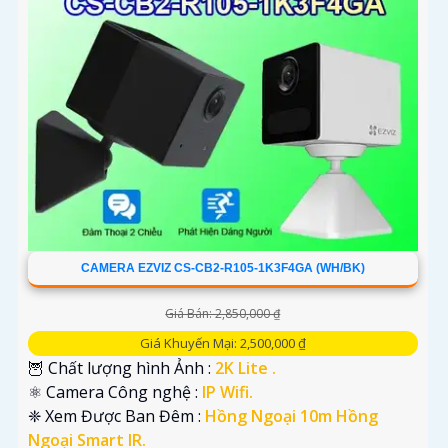
'
CAMERA EZVIZ CS-CB2-R105-1K3F4GA (WH/BK)
Giá Bán: 2,850,000 ₫
Giá Khuyến Mại: 2,500,000 ₫
🦉 Chất lượng hình Ảnh :
2K Lite .
⚛️ Camera Công nghệ :
IP Wifi.
❈ Xem Được Ban Đêm :
Hồng Ngoại 10m Hồng
Ngoại Smart IR.