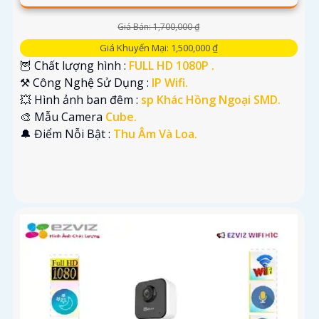
Giá Bán: 1,700,000 ₫
Giá Khuyến Mại: 1,500,000 ₫
🦉 Chất lượng hình :
FULL HD 1080P .
⚒ Công Nghệ Sử Dụng :
IP Wifi.
💥 Hình ảnh ban đêm :
sp Khác Hồng Ngoại SMD.
🎨 Mẫu Camera
Cube.
️🔔 Điểm Nỗi Bật :
Thu Âm Và Loa.