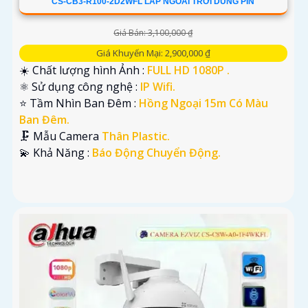
CS-CB3-R100-2D2WFL LẮP NGOÀI TRỜI DÙNG PIN
Giá Bán: 3,100,000 ₫
Giá Khuyến Mại: 2,900,000 ₫
☀️ Chất lượng hình Ảnh :
FULL HD 1080P .
⚛️ Sử dụng công nghệ :
IP Wifi.
⭐ Tầm Nhìn Ban Đêm :
Hồng Ngoại 15m Có Màu
Ban Đêm.
🗜️ Mẫu Camera
Thân Plastic.
️💫 Khả Năng :
Báo Động Chuyển Động.