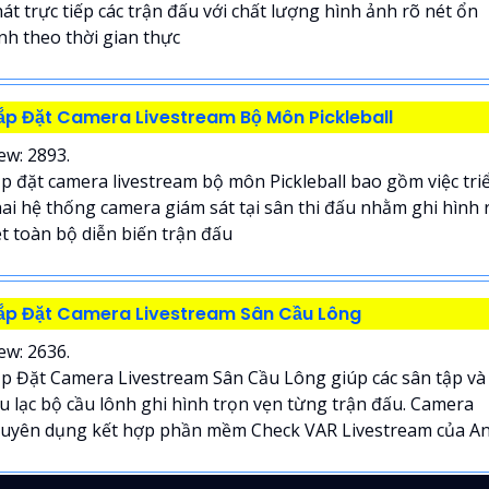
át trực tiếp các trận đấu với chất lượng hình ảnh rõ nét ổn
nh theo thời gian thực
ắp Đặt Camera Livestream Bộ Môn Pickleball
ew: 2893.
p đặt camera livestream bộ môn Pickleball bao gồm việc tri
ai hệ thống camera giám sát tại sân thi đấu nhằm ghi hình 
t toàn bộ diễn biến trận đấu
ắp Đặt Camera Livestream Sân Cầu Lông
ew: 2636.
p Đặt Camera Livestream Sân Cầu Lông giúp các sân tập và
u lạc bộ cầu lônh ghi hình trọn vẹn từng trận đấu. Camera
uyên dụng kết hợp phần mềm Check VAR Livestream của An.