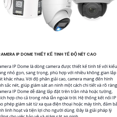
AMERA IP DOME THIẾT KẾ TINH TẾ ĐỘ NÉT CAO
amera IP Dome là dòng camera được thiết kế tinh tế với kiểu
áng nhỏ gọn, sang trọng, phù hợp với nhiều không gian lắp
ặt khác nhau. Với độ phân giải cao, camera mang đến hình
h sắc nét, giúp giám sát an ninh một cách chi tiết và rõ ràng
amera IP Dome dễ dàng lắp đặt trên trần nhà hoặc tường,
ích hợp cho cả trong nhà lẫn ngoài trời. Hệ thống kết nối IP
ho phép giám sát từ xa qua điện thoại hoặc máy tính, đảm b
nh linh hoạt và tiện lợi cho người dùng. Đây là giải pháp lý
ưởng cho việc bảo vệ và giám sát an ninh.