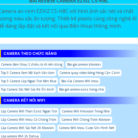
BÀI REVIEW CAMERA EZVIZ CS-H8C
Camera an ninh EZVIZ CS-H8C với hình ảnh sắc nét và chất
lượng màu sắc ấn tượng. Thiết kế plastic cùng công nghệ AI
dễ dàng lắp đặt và kết nối qua điện thoại thông minh.
CAMERA THEO CHỨC NĂNG
Camera đàm thoại 2 chiều to rõ nên dùng
Báo giá camera kbvision
Top 5 Camera Xem Mã Vạch Vận Đơn
Camera quay video Đóng Hàng Cận Cảnh
Top 5 Camera Lắp Ngoài Trời Nên Mua
Báo Giá Camera Wifi Imou
Top Camera Sắc Nét Giá Rẻ Ổn Định
Báo giá camera ezviz trong nhà
CAMERA KẾT NỐI WIFI
Lắp Camera Wifi Thân Ezviz Ngoài Trời
Camera Wifi Hikvision Trong Nhà
Lắp Camera Wifi Imou Có Chống Trộm
Camera Wifi Chống Trộm Kbvision
Lắp Camera Wifi Sắc Nét 2K Kbvsiion
Camera Wifi Imou Cube Ghi Hình Nét
Lắp camera Wifi 2k Dahua