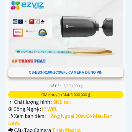
CS-EB3-R100-2C3WFL CAMERA DÙNG PIN
Giá Bán: 3,200,000 ₫
Giá Khuyến Mại: 3,000,000 ₫
🔅 Chất lượng hình :
2K Lite .
®️ Công Nghệ :
IP Wifi.
🌙 Xem ban đêm :
Hồng Ngoại 20m Có Màu Ban
Đêm.
🐉️ Cấu Tạo Camera
Thân Plastic.