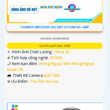
CAMERA WIFI EZVIZ SẮC NÉT CS-C8W 2K+ 4MP
Giá Bán: 3,540,000 ₫
Giá Khuyến Mại: VNĐ
🔅 Hình Ành Chất Lượng :
Ultra 2k .
✳️ Tích hợp công nghệ :
IP Wifi.
🌙 Xem ban đêm :
Hồng Ngoại 30m Hồng Ngoại
Smart IR.
🌧️ Thiết Kế Camera
Ip67 360.
️☣️ Ưu Điểm :
Thu Âm Và Loa.