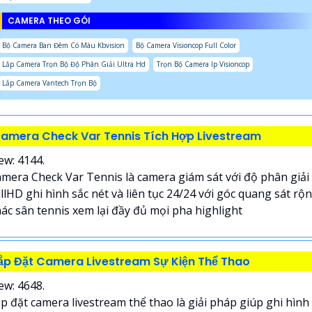
CAMERA THEO GÓI
Bộ Camera Ban Đêm Có Màu Kbvision
Bộ Camera Visioncop Full Color
Lắp Camera Trọn Bộ Độ Phân Giải Ultra Hd
Trọn Bộ Camera Ip Visioncop
Lắp Camera Vantech Trọn Bộ
amera Check Var Tennis Tích Hợp Livestream
ew: 4144.
mera Check Var Tennis là camera giám sát với độ phân giải
llHD ghi hình sắc nét và liên tục 24/24 với góc quang sát rộ
ác sân tennis xem lại đầy đủ mọi pha highlight
ắp Đặt Camera Livestream Sự Kiện Thể Thao
ew: 4648.
p đặt camera livestream thể thao là giải pháp giúp ghi hình