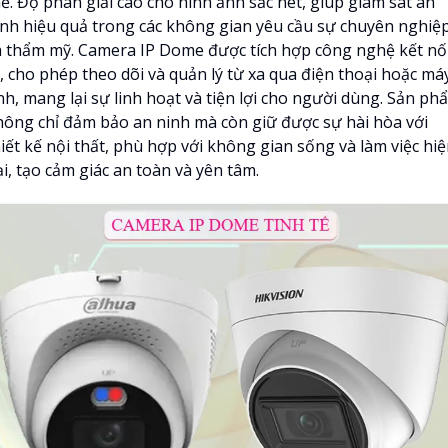
ể. Độ phân giải cao cho hình ảnh sắc nét, giúp giám sát an
inh hiệu quả trong các không gian yêu cầu sự chuyên nghiệ
à thẩm mỹ. Camera IP Dome được tích hợp công nghệ kết nố
P, cho phép theo dõi và quản lý từ xa qua điện thoại hoặc má
nh, mang lại sự linh hoạt và tiện lợi cho người dùng. Sản ph
hông chỉ đảm bảo an ninh mà còn giữ được sự hài hòa với
iết kế nội thất, phù hợp với không gian sống và làm việc hi
i, tạo cảm giác an toàn và yên tâm.