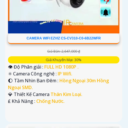
CAMERA WIFI EZVIZ CS-CV310-C0-6B22WFR
Giá Bán: 2,647,000 ₫
Giá Khuyến Mại: 30%
👁 Độ Phân giải :
FULL HD 1080P .
⚛️ Camera Công nghệ :
IP Wifi.
🌔 Tầm Nhìn Ban Đêm :
Hồng Ngoại 30m Hồng
Ngoại SMD.
💎 Thiết Kế Camera
Thân Kim Loại.
️₤ Khả Năng :
Chống Nước.