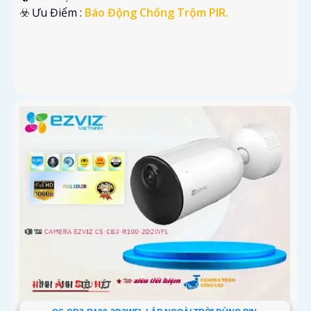
️☣️ Ưu Điểm :
Báo Động Chống Trộm PIR.