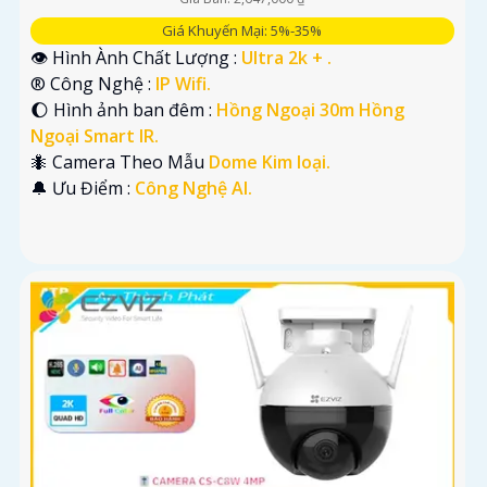
Giá Khuyến Mại: 5%-35%
👁 Hình Ành Chất Lượng :
Ultra 2k + .
®️ Công Nghệ :
IP Wifi.
🌔 Hình ảnh ban đêm :
Hồng Ngoại 30m Hồng
Ngoại Smart IR.
🐜 Camera Theo Mẫu
Dome Kim loại.
️🔔 Ưu Điểm :
Công Nghệ AI.