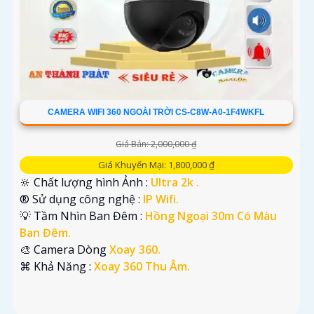
CAMERA WIFI 360 NGOÀI TRỜI CS-C8W-A0-1F4WKFL
Giá Bán: 2,000,000 ₫
Giá Khuyến Mại: 1,800,000 ₫
🔆 Chất lượng hình Ảnh :
Ultra 2k .
®️ Sử dụng công nghệ :
IP Wifi.
💡 Tầm Nhìn Ban Đêm :
Hồng Ngoại 30m Có Màu
Ban Đêm.
🎨 Camera Dòng
Xoay 360.
️⌘ Khả Năng :
Xoay 360 Thu Âm.