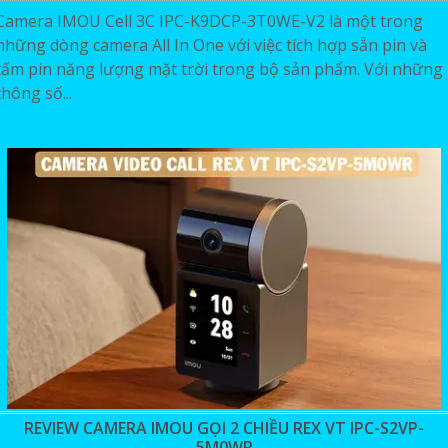
Camera IMOU Cell 3C IPC-K9DCP-3T0WE-V2 là một trong
những dòng camera All In One với việc tích hợp sẵn pin và
tấm pin năng lượng mặt trời trong bộ sản phẩm. Với những
thông số...
REVIEW CAMERA IMOU GỌI 2 CHIỀU REX VT IPC-S2VP-
5M0WR