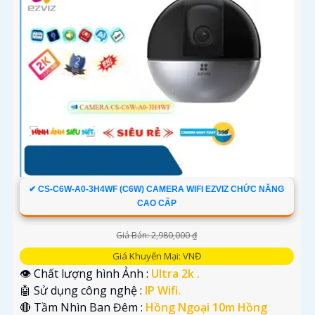
✔ CS-C6W-A0-3H4WF (C6W) CAMERA WIFI EZVIZ CHỨC NĂNG
CAO CẤP
Giá Bán: 2,980,000 ₫
Giá Khuyến Mại: VNĐ
👁 Chất lượng hình Ảnh :
Ultra 2k .
🤖️ Sử dụng công nghệ :
IP Wifi.
🔴 Tầm Nhìn Ban Đêm :
Hồng Ngoại 10m Hồng