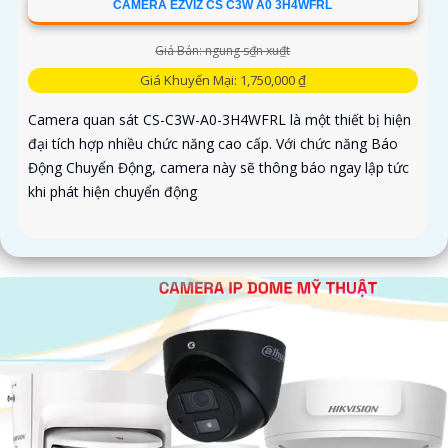
CAMERA EZVIZ CS C3W A0 3H4WFRL
Giá Bán: ngung s₫n xu₫t
Giá Khuyến Mại: 1,750,000 ₫
Camera quan sát CS-C3W-A0-3H4WFRL là một thiết bị hiện
đại tích hợp nhiều chức năng cao cấp. Với chức năng Báo
Động Chuyển Động, camera này sẽ thông báo ngay lập tức
khi phát hiện chuyển động