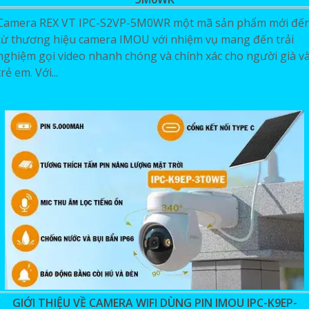
Camera REX VT IPC-S2VP-5M0WR một mã sản phẩm mới đế
từ thương hiệu camera IMOU với nhiệm vụ mang đến trải
nghiệm gọi video nhanh chóng và chính xác cho người già v
trẻ em. Với...
GIỚI THIỆU VỀ CAMERA WIFI DÙNG PIN IMOU IPC-K9EP-