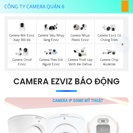
CÔNG TY CAMERA QUẬN 6
Camera Wifi Ezviz
Camera Siêu Nhạy
Camera Nhựa
Camera Ezviz Có
Xoay 360 Độ
Sáng Ezviz
Plastic Ezviz
Chống Trộm
Camera Onvif
Camera Theo Dỏi
Camera Thiết Lập
Camera Chip
Ezviz
Người Ezviz
Vành Đai Dahua
Acusense
CAMERA EZVIZ BÁO ĐỘNG