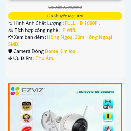
Giá Bán: 3,590,000 ₫
Giá Khuyến Mại: 30%
🔆 Hình Ành Chất Lượng :
FULL HD 1080P .
🕉️ Tích hợp công nghệ :
IP Wifi.
💡 Xem ban đêm :
Hồng Ngoại 30m Hồng Ngoại
SMD.
🛡 Camera Dòng
Dome Kim loại.
️✤ Ưu Điểm :
Thu Âm.