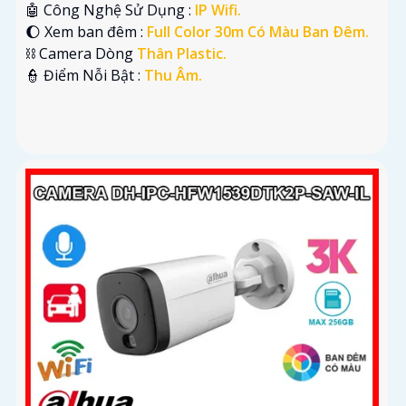
🤖️ Công Nghệ Sử Dụng :
IP Wifi.
🌔 Xem ban đêm :
Full Color 30m Có Màu Ban Ðêm.
⛓ Camera Dòng
Thân Plastic.
️👮 Điểm Nỗi Bật :
Thu Âm.