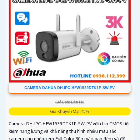
CAMERA DAHUA DH-IPC-HFW1539DTK1P-SW-PV
Giá Bán: Liên Hệ
Giá Khuyến Mại: 45%
Camera DH-IPC-HFW1539DTK1P-SW-PV với chip CMOS tiết
kiệm năng lượng và khả năng thu hình nhiều màu sắc
camera cho phép xem Full Color 30m vào ban đêm và độ