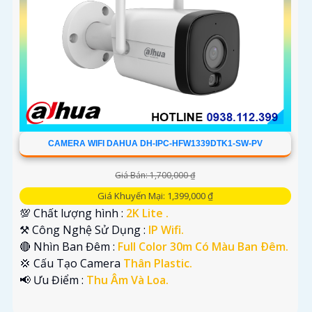
CAMERA WIFI DAHUA DH-IPC-HFW1339DTK1-SW-PV
Giá Bán: 1,700,000 ₫
Giá Khuyến Mại: 1,399,000 ₫
💯 Chất lượng hình :
2K Lite .
⚒ Công Nghệ Sử Dụng :
IP Wifi.
🔴 Nhìn Ban Đêm :
Full Color 30m Có Màu Ban Ðêm.
💢 Cấu Tạo Camera
Thân Plastic.
️📢 Ưu Điểm :
Thu Âm Và Loa.