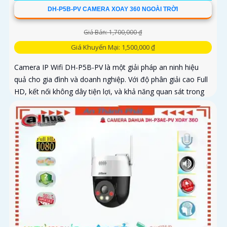
DH-P5B-PV CAMERA XOAY 360 NGOÀI TRỜI
Giá Bán: 1,700,000 ₫
Giá Khuyến Mại: 1,500,000 ₫
Camera IP Wifi DH-P5B-PV là một giải pháp an ninh hiệu
quả cho gia đình và doanh nghiệp. Với độ phân giải cao Full
HD, kết nối không dây tiện lợi, và khả năng quan sát trong
ánh sáng yếu, camera giúp bạn theo dõi mọi góc cạnh một
cách rõ ràng