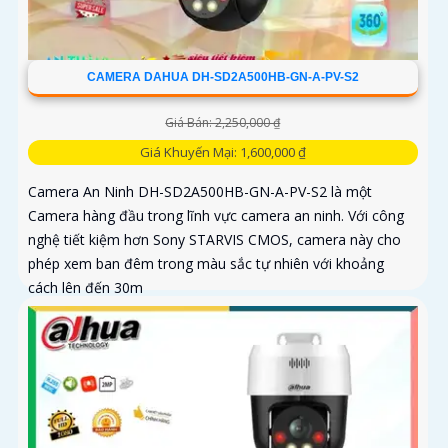
CAMERA DAHUA DH-SD2A500HB-GN-A-PV-S2
Giá Bán: 2,250,000 ₫
Giá Khuyến Mại: 1,600,000 ₫
Camera An Ninh DH-SD2A500HB-GN-A-PV-S2 là một
Camera hàng đầu trong lĩnh vực camera an ninh. Với công
nghệ tiết kiệm hơn Sony STARVIS CMOS, camera này cho
phép xem ban đêm trong màu sắc tự nhiên với khoảng
cách lên đến 30m