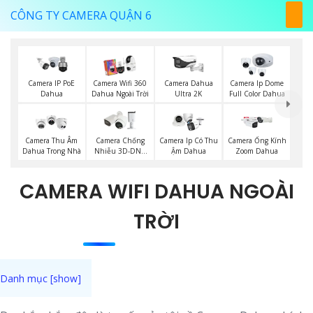
CÔNG TY CAMERA QUẬN 6
Camera IP PoE
Camera Wifi 360
Camera Dahua
Camera Ip Dome
Dahua
Dahua Ngoài Trời
Ultra 2K
Full Color Dahua
Camera Thu Âm
Camera Chống
Camera Ip Có Thu
Camera Ống Kính
Dahua Trong Nhà
Nhiễu 3D-DNR
Ậm Dahua
Zoom Dahua
Dahua
CAMERA WIFI DAHUA NGOÀI
TRỜI