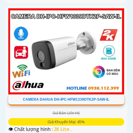
CAMERA DAHUA DH-IPC-HFW1339DTK2P-SAW-IL
Giá Bán: Liên Hệ
Giá Khuyến Mại: 45%
👁 Chất lượng hình :
2K Lite .