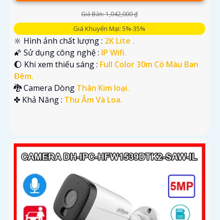
Giá Bán: 1,042,000 ₫
Giá Khuyến Mại: 5%-35%
🔆 Hình ảnh chất lượng :
2K Lite .
🌠 Sử dụng công nghệ :
IP Wifi.
🌔 Khi xem thiếu sáng :
Full Color 30m Có Màu Ban
Ðêm.
🐉️ Camera Dòng
Thân Kim loại.
️✤ Khả Năng :
Thu Âm Và Loa.