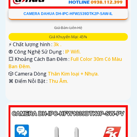
CAMERA DAHUA DH-IPC-HFW1539DTK2P-SAW-IL
Giá Bán: Liên Hệ
Giá Khuyến Mại: 45%
️⚡ Chất lượng hình :
3k .
®️ Công Nghệ Sử Dụng :
IP Wifi.
💥 Khoảng Cách Ban Đêm :
Full Color 30m Có Màu
Ban Ðêm.
🎲 Camera Dòng
Thân Kim loại + Nhựa.
️⌘ Điểm Nỗi Bật :
Thu Âm.