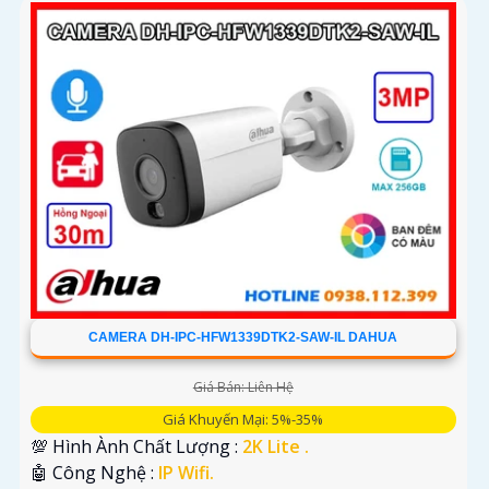
CAMERA DH-IPC-HFW1339DTK2-SAW-IL DAHUA
Giá Bán: Liên Hệ
Giá Khuyến Mại: 5%-35%
💯 Hình Ành Chất Lượng :
2K Lite .
🤖️ Công Nghệ :
IP Wifi.