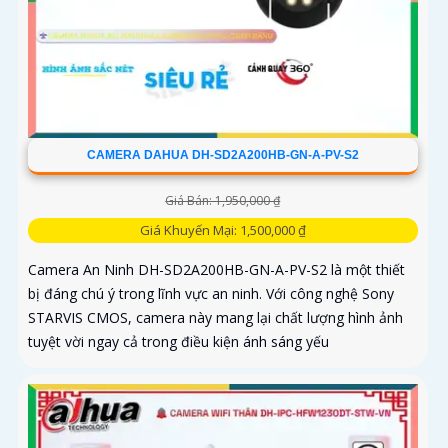
CAMERA DAHUA DH-SD2A200HB-GN-A-PV-S2
Giá Bán: 1,950,000 ₫
Giá Khuyến Mại: 1,500,000 ₫
Camera An Ninh DH-SD2A200HB-GN-A-PV-S2 là một thiết
bị đáng chú ý trong lĩnh vực an ninh. Với công nghệ Sony
STARVIS CMOS, camera này mang lại chất lượng hình ảnh
tuyệt vời ngay cả trong điều kiện ánh sáng yếu