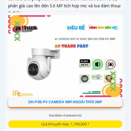
phân giải cao lên đến 5.0 MP tích hợp mic và loa đàm thoại
2 chiều
DH-P3B-PV CAMERA WIFI NGOÀI TRỜI 3MP
Giá Bán: Contact Us
Giá Khuyến Mại: 1,799,000 ?