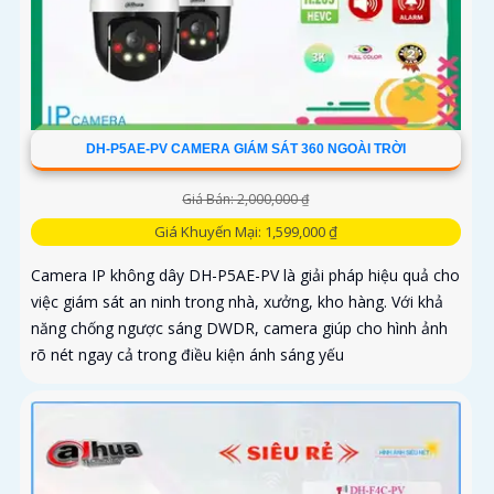
DH-P5AE-PV CAMERA GIÁM SÁT 360 NGOÀI TRỜI
Giá Bán: 2,000,000 ₫
Giá Khuyến Mại: 1,599,000 ₫
Camera IP không dây DH-P5AE-PV là giải pháp hiệu quả cho
việc giám sát an ninh trong nhà, xưởng, kho hàng. Với khả
năng chống ngược sáng DWDR, camera giúp cho hình ảnh
rõ nét ngay cả trong điều kiện ánh sáng yếu