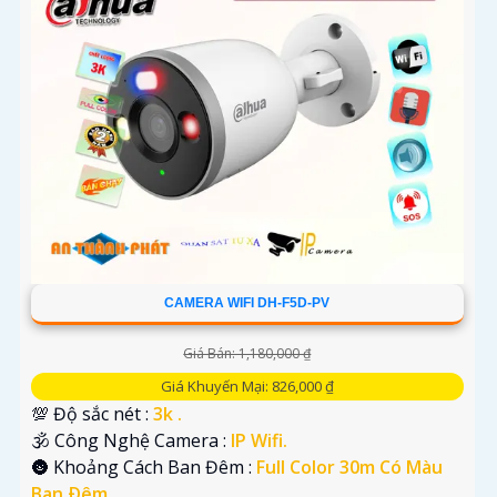
'
CAMERA WIFI DH-F5D-PV
Giá Bán: 1,180,000 ₫
Giá Khuyến Mại: 826,000 ₫
💯 Độ sắc nét :
3k .
🕉️ Công Nghệ Camera :
IP Wifi.
🌚 Khoảng Cách Ban Đêm :
Full Color 30m Có Màu
Ban Ðêm.