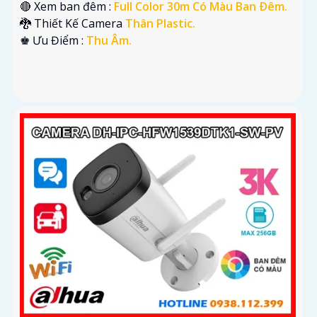
🔴 Xem ban đêm :
Full Color 30m Có Màu Ban Ðêm.
🐉️ Thiết Kế Camera
Thân Plastic.
️♚ Ưu Điểm :
Thu Âm.