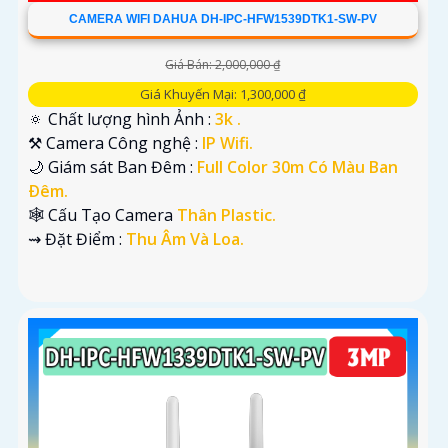
CAMERA WIFI DAHUA DH-IPC-HFW1539DTK1-SW-PV
Giá Bán: 2,000,000 ₫
Giá Khuyến Mại: 1,300,000 ₫
🔅 Chất lượng hình Ảnh :
3k .
⚒ Camera Công nghệ :
IP Wifi.
🌙 Giám sát Ban Đêm :
Full Color 30m Có Màu Ban
Ðêm.
🕸️ Cấu Tạo Camera
Thân Plastic.
️⇝ Đặt Điểm :
Thu Âm Và Loa.