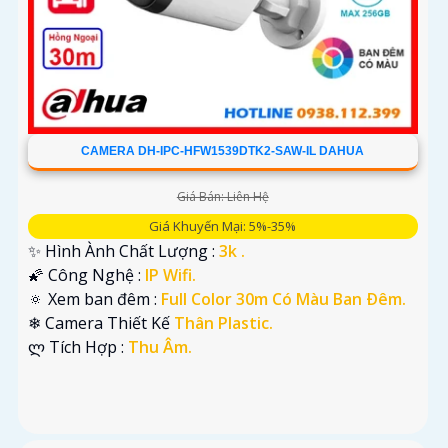
CAMERA DH-IPC-HFW1539DTK2-SAW-IL DAHUA
Giá Bán: Liên Hệ
Giá Khuyến Mại: 5%-35%
✨ Hình Ành Chất Lượng :
3k .
🌠 Công Nghệ :
IP Wifi.
🔅 Xem ban đêm :
Full Color 30m Có Màu Ban Ðêm.
❄ Camera Thiết Kế
Thân Plastic.
️ლ Tích Hợp :
Thu Âm.