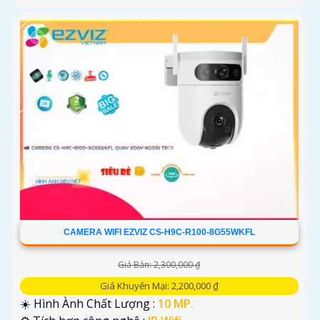
CAMERA WIFI EZVIZ CS-H9C-R100-8G55WKFL
Giá Bán: 2,300,000 ₫
Giá Khuyến Mại: 2,200,000 ₫
☀️ Hình Ành Chất Lượng :
10 MP.