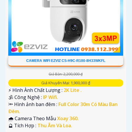
CAMERA WIFI EZVIZ CS-H9C-R100-8H33WKFL
Giá Bán: 2,200,000 ₫
Giá Khuyến Mại: 1,900,000 ₫
️⚡ Hình Ành Chất Lượng :
2K Lite .
🕉️ Công Nghệ :
IP Wifi.
🔦 Hình ảnh ban đêm :
Full Color 30m Có Màu Ban
Ðêm.
🌧️ Camera Theo Mẫu
Xoay 360.
️🔮 Tích Hợp :
Thu Âm Và Loa.