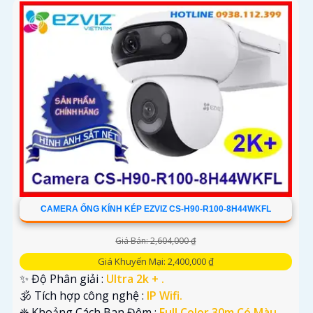
CAMERA ỐNG KÍNH KÉP EZVIZ CS-H90-R100-8H44WKFL
Giá Bán: 2,604,000 ₫
Giá Khuyến Mại: 2,400,000 ₫
✨ Độ Phân giải :
Ultra 2k + .
🕉️ Tích hợp công nghệ :
IP Wifi.
❈ Khoảng Cách Ban Đêm :
Full Color 30m Có Màu