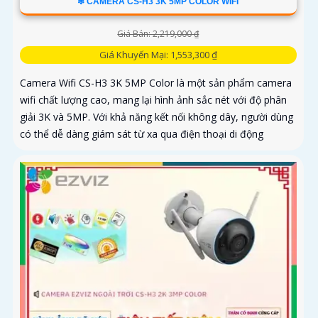
❇ CAMERA CS-H3 3K 5MP COLOR WIFI
Giá Bán: 2,219,000 ₫
Giá Khuyến Mại: 1,553,300 ₫
Camera Wifi CS-H3 3K 5MP Color là một sản phẩm camera
wifi chất lượng cao, mang lại hình ảnh sắc nét với độ phân
giải 3K và 5MP. Với khả năng kết nối không dây, người dùng
có thể dễ dàng giám sát từ xa qua điện thoại di động