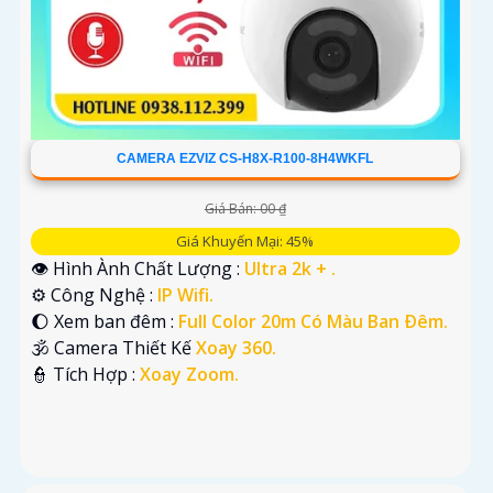
CAMERA EZVIZ CS-H8X-R100-8H4WKFL
Giá Bán: 00 ₫
Giá Khuyến Mại: 45%
👁 Hình Ành Chất Lượng :
Ultra 2k + .
⚙ Công Nghệ :
IP Wifi.
🌔 Xem ban đêm :
Full Color 20m Có Màu Ban Ðêm.
🕉️ Camera Thiết Kế
Xoay 360.
️👮 Tích Hợp :
Xoay Zoom.