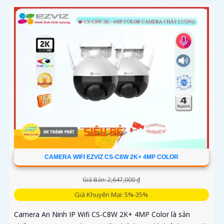
CAMERA WIFI EZVIZ CS-C8W 2K+ 4MP COLOR
Giá Bán: 2,647,000 ₫
Giá Khuyến Mại: 5%-35%
Camera An Ninh IP Wifi CS-C8W 2K+ 4MP Color là sản