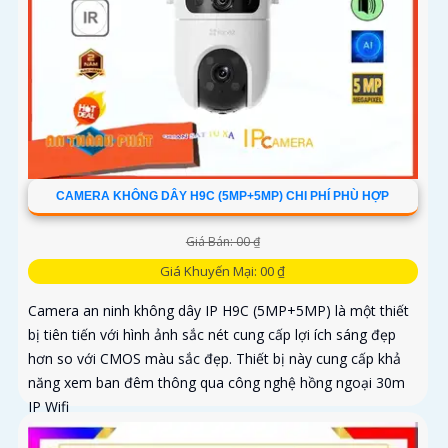
CAMERA KHÔNG DÂY H9C (5MP+5MP) CHI PHÍ PHÙ HỢP
Giá Bán: 00 ₫
Giá Khuyến Mại: 00 ₫
Camera an ninh không dây IP H9C (5MP+5MP) là một thiết
bị tiên tiến với hình ảnh sắc nét cung cấp lợi ích sáng đẹp
hơn so với CMOS màu sắc đẹp. Thiết bị này cung cấp khả
năng xem ban đêm thông qua công nghệ hồng ngoại 30m
IP Wifi