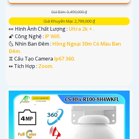
Giá Bán: 3,499,000 ₫
Giá Khuyến Mại: 2,799,000 ₫
👀 Hình Ành Chất Lượng :
Ultra 2k + .
🌠 Công Nghệ :
IP Wifi.
🌜 Nhìn Ban Đêm :
Hồng Ngoại 30m Có Màu Ban
Ðêm.
♊ Cấu Tạo Camera
Ip67 360.
️↭ Tích Hợp :
Zoom.