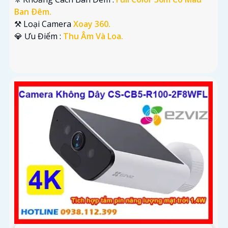
Ban Ðêm.
⚒ Loại Camera
Xoay 360.
️💎 Ưu Điểm :
Thu Âm Và Loa.