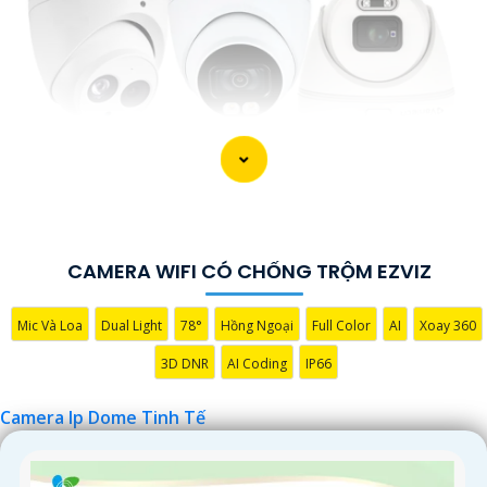
CAMERA WIFI CÓ CHỐNG TRỘM EZVIZ
Mic Và Loa
Dual Light
78°
Hồng Ngoại
Full Color
AI
Xoay 360
3D DNR
AI Coding
IP66
Camera Ip Dome Tinh Tế
'