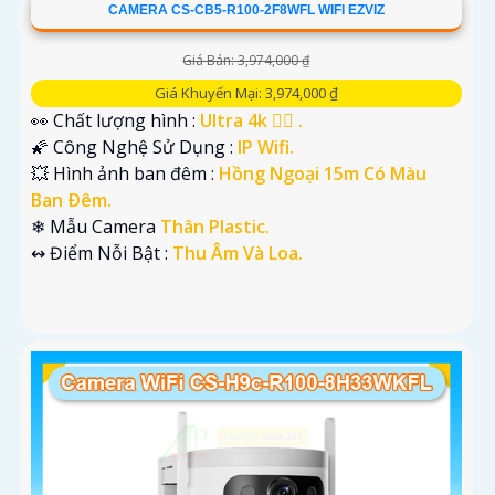
CAMERA CS-CB5-R100-2F8WFL WIFI EZVIZ
Giá Bán: 3,974,000 ₫
Giá Khuyến Mại: 3,974,000 ₫
👀 Chất lượng hình :
Ultra 4k 👍🏾 .
🌠 Công Nghệ Sử Dụng :
IP Wifi.
💥 Hình ảnh ban đêm :
Hồng Ngoại 15m Có Màu
Ban Ðêm.
❄ Mẫu Camera
Thân Plastic.
️↭ Điểm Nỗi Bật :
Thu Âm Và Loa.