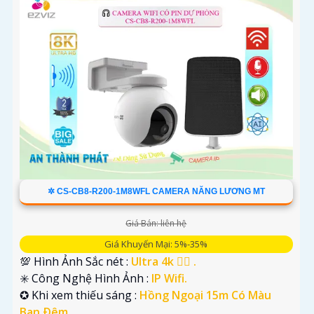
✲ CS-CB8-R200-1M8WFL CAMERA NĂNG LƯƠNG MT
Giá Bán: liên hệ
Giá Khuyến Mại: 5%-35%
💯 Hình Ảnh Sắc nét :
Ultra 4k 👍🏾 .
✳️ Công Nghệ Hình Ảnh :
IP Wifi.
✪ Khi xem thiếu sáng :
Hồng Ngoại 15m Có Màu
Ban Ðêm.