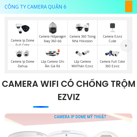
CÔNG TY CAMERA QUẬN 6
Camera Ezviz
Camera Hdparagon
Camera 360 Trong
Camera Ip Dome
Cube
Xoay 360 Độ
Nhà Hikvision
Full Color
Camera Ip Dome
Lắp Camera Ghi
Lắp Camera
Camera Full Color
Dahua
Âm Giá Rẻ
WifiThân Ezviz
360 Ezviz
CAMERA WIFI CÓ CHỐNG TRỘM
EZVIZ