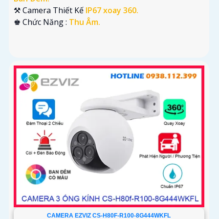
⚒ Camera Thiết Kế
IP67 xoay 360.
️♚ Chức Năng :
Thu Âm.
CAMERA EZVIZ CS-H80F-R100-8G444WKFL