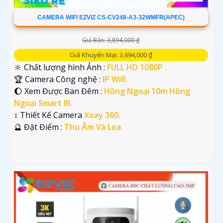
CAMERA WIFI EZVIZ CS-CV248-A3-32WMFR(APEC)
Giá Bán: 3,894,000 ₫
Giá Khuyến Mại: 3,694,000 ₫
🔆 Chất lượng hình Ảnh :
FULL HD 1080P .
🏆 Camera Công nghệ :
IP Wifi.
🌔 Xem Được Ban Đêm :
Hồng Ngoại 10m Hồng
Ngoại Smart IR.
↕️ Thiết Kế Camera
Xoay 360.
️🔮 Đặt Điểm :
Thu Âm Và Loa.