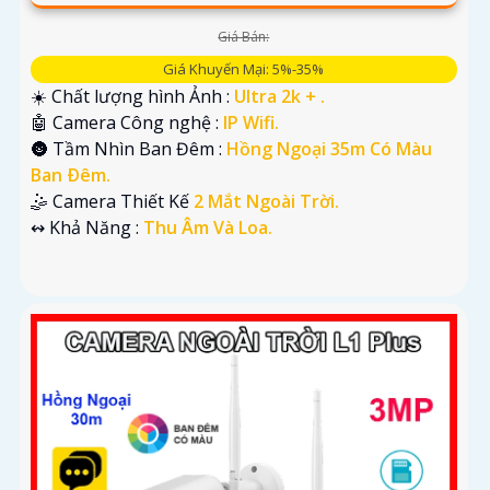
Giá Bán:
Giá Khuyến Mại: 5%-35%
☀️ Chất lượng hình Ảnh :
Ultra 2k + .
🤖️ Camera Công nghệ :
IP Wifi.
🌚 Tầm Nhìn Ban Đêm :
Hồng Ngoại 35m Có Màu
Ban Ðêm.
🤹 Camera Thiết Kế
2 Mắt Ngoài Trời.
️↭ Khả Năng :
Thu Âm Và Loa.