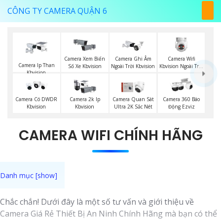
CÔNG TY CAMERA QUẬN 6
Camera Wifi
Camera Xem Biển
Camera Ghi Âm
Camera Ip Than
Kbvision Ngoài Trời
Số Xe Kbvision
Ngoài Trời Kbvision
Kbvision
360
Camera Có DWDR
Camera 2k Ip
Camera Quan Sát
Camera 360 Báo
Kbvision
Kbvision
Ultra 2K Sắc Nét
Động Ezviz
CAMERA WIFI CHÍNH HÃNG
Chắc chắn! Dưới đây là một số tư vấn và giới thiệu về
Camera Giá Rẻ Thiết Bị An Ninh Chính Hãng mà bạn có thể