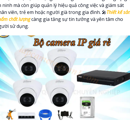
n ninh mà còn giúp quản lý hiệu quả công việc và giám sát
ân viên, trẻ em hoặc người già trong gia đình. 🎤
Thiết kế sả
hẩm chất lượng
càng gia tăng sự tin tưởng và yên tâm cho
gười sử dụng.