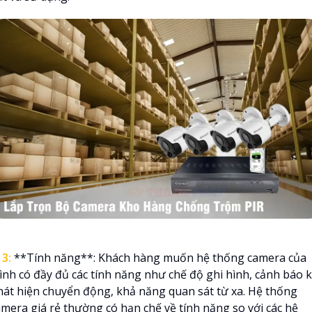
⭃
3:
**Tính năng**: Khách hàng muốn hệ thống camera của
ình có đầy đủ các tính năng như chế độ ghi hình, cảnh báo k
hát hiện chuyển động, khả năng quan sát từ xa. Hệ thống
amera giá rẻ thường có hạn chế về tính năng so với các hệ