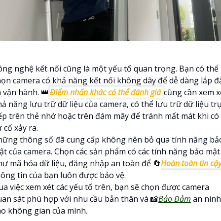
ông nghệ kết nối cũng là một yếu tố quan trọng. Bạn có thể
họn camera có khả năng kết nối không dây để dễ dàng lắp đ
à vận hành. 👑
Điểm nhấn khác có thể đánh giá
cũng cần xem x
ả năng lưu trữ dữ liệu của camera, có thể lưu trữ dữ liệu tr
iếp trên thẻ nhớ hoặc trên đám mây để tránh mất mát khi có
 cố xảy ra.
hững thông số đã cung cấp không nên bỏ qua tính năng bả
ật của camera. Chọn các sản phẩm có các tính năng bảo mật
hư mã hóa dữ liệu, đăng nhập an toàn để 🔄
Hoàn toàn tin cậ
hông tin của bạn luôn được bảo vệ.
ua việc xem xét các yếu tố trên, bạn sẽ chọn được camera
uan sát phù hợp với nhu cầu bản thân và 📸
Bảo Đảm
an ninh
ho không gian của mình.