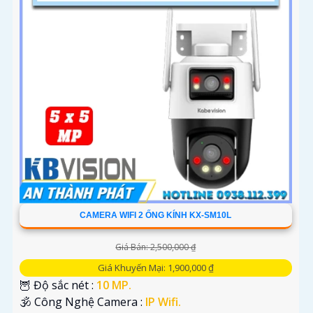
CAMERA WIFI 2 ỐNG KÍNH KX-SM10L
Giá Bán: 2,500,000 ₫
Giá Khuyến Mại: 1,900,000 ₫
🦉 Độ sắc nét :
10 MP.
🕉️ Công Nghệ Camera :
IP Wifi.