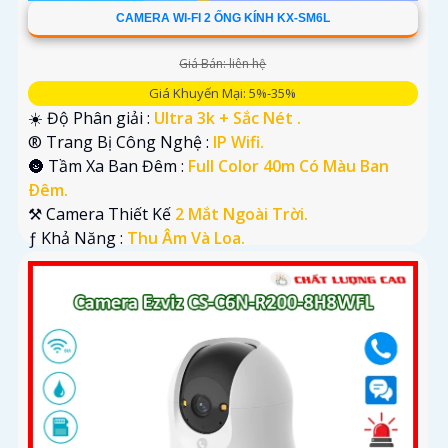
CAMERA WI-FI 2 ỐNG KÍNH KX-SM6L
Giá Bán: liên hệ
Giá Khuyến Mại: 5%-35%
☀️ Độ Phân giải :
Ultra 3k + Sắc Nét .
®️ Trang Bị Công Nghệ :
IP Wifi.
🌚 Tầm Xa Ban Đêm :
Full Color 40m Có Màu Ban
Ðêm.
⚒ Camera Thiết Kế
2 Mắt Ngoài Trời.
️ƒ Khả Năng :
Thu Âm Và Loa.