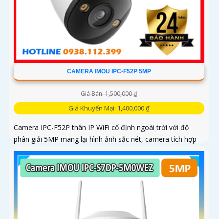
CAMERA IMOU IPC-F52P 5MP
Giá Bán: 1,500,000 ₫
Giá Khuyến Mại: 1,400,000 ₫
Camera IPC-F52P thân IP WiFi cố định ngoài trời với độ
phân giải 5MP mang lại hình ảnh sắc nét, camera tích hợp
hồng ngoại 30m, mic ghi âm, hỗ trợ chuẩn nén H.265 tiết
kiệm băng thông