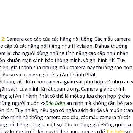

2:
Camera cao cấp của các hãng nổi tiếng: Các mẫu camera
ao cấp từ các hãng nổi tiếng như Hikvision, Dahua thường
em lại cho người dùng những tính năng cao cấp như nhận
iện khuôn mặt, cảnh báo thông minh, và ghi hình 4K. Tuy
hiên, giá thành của những mẫu camera này thường cao hơn
hiều so với camera giá rẻ tại An Thành Phát.
ết luận, việc lựa chọn camera giám sát phù hợp với nhu cầu 
gân sách của mình là rất quan trọng. Camera giá rẻ chính
ãng tại An Thành Phát có thể là một sự lựa chọn hợp lý cho
hững người muốn 📸
Bảo Đảm
an ninh mà không cần bỏ ra s
iền lớn. Tuy nhiên, nếu bạn có ngân sách dư dả và muốn tra
ị cho mình hệ thống camera cao cấp, các mẫu camera từ các
ãng nổi tiếng cũng là một sự đầu tư đáng giá. Đừng quên x
ét kỹ lưỡng trước khi quyết định mua camera để
Tin hơn
sự 