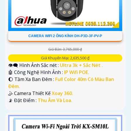
CAMERA WIFI 2 ỐNG KÍNH DH-P3D-3F-PV-P
Giá Bán: 3,765,000 ₫
Giá Khuyến Mại: 2,635,500 ₫
👁️‍🗨 Hình Ảnh Sắc nét :
Ultra 3k + Sắc Nét .
🤖️ Công Nghệ Hình Ảnh :
IP Wifi POE.
🌔 Tầm Xa Ban Đêm :
Full Color 40m Có Màu Ban
Ðêm.
🤹 Camera Thiết Kế
Xoay 360.
️📡 Đặt Điểm :
Thu Âm Và Loa.