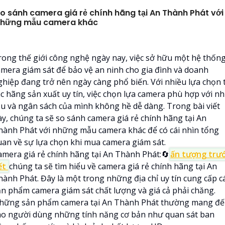
o sánh camera giá rẻ chính hãng tại An Thành Phát với
hững mẫu camera khác
rong thế giới công nghệ ngày nay, việc sở hữu một hệ thốn
amera giám sát để bảo vệ an ninh cho gia đình và doanh
ghiệp đang trở nên ngày càng phổ biến. Với nhiều lựa chọn 
ác hãng sản xuất uy tín, việc chọn lựa camera phù hợp với n
ầu và ngân sách của mình không hề dễ dàng. Trong bài viết
ày, chúng ta sẽ so sánh camera giá rẻ chính hãng tại An
hành Phát với những mẫu camera khác để có cái nhìn tổng
uan về sự lựa chọn khi mua camera giám sát.
amera giá rẻ chính hãng tại An Thành Phát:🔄
ấn tượng trư
ết
chúng ta sẽ tìm hiểu về camera giá rẻ chính hãng tại An
hành Phát. Đây là một trong những địa chỉ uy tín cung cấp c
ản phẩm camera giám sát chất lượng và giá cả phải chăng.
hững sản phẩm camera tại An Thành Phát thường mang đ
ho người dùng những tính năng cơ bản như quan sát ban