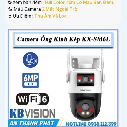
❂ Xem ban đêm :
Full Color 40m Có Màu Ban Ðêm.
🔩 Mẫu Camera
2 Mắt Ngoài Trời.
️➲ Ưu Điểm :
Thu Âm Và Loa.