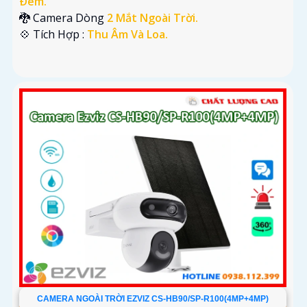
Ðêm.
🐉️ Camera Dòng
2 Mắt Ngoài Trời.
️💠 Tích Hợp :
Thu Âm Và Loa.
CAMERA NGOÀI TRỜI EZVIZ CS-HB90/SP-R100(4MP+4MP)