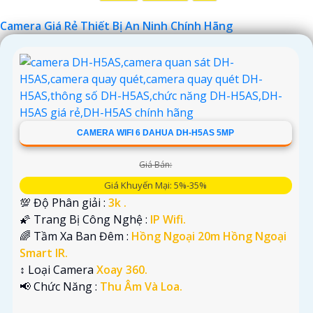
Chúc bạn tìm được giải pháp an ninh phù hợp!
Camera Giá Rẻ Thiết Bị An Ninh Chính Hãng
CAMERA WIFI 6 DAHUA DH-H5AS 5MP
Giá Bán:
'
Giá Khuyến Mại: 5%-35%
💯 Độ Phân giải :
3k .
🌠 Trang Bị Công Nghệ :
IP Wifi.
🌈 Tầm Xa Ban Đêm :
Hồng Ngoại 20m Hồng Ngoại
Smart IR.
↕️ Loại Camera
Xoay 360.
️📢 Chức Năng :
Thu Âm Và Loa.