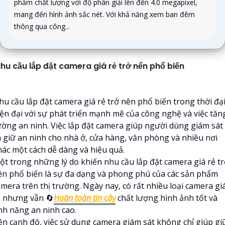
phẩm chất lượng với độ phân giải lên đến 4.0 megapixel,
mang đến hình ảnh sắc nét. Với khả năng xem ban đêm
thông qua công...
hu cầu lắp đặt camera giá rẻ trở nển phổ biến
hu cầu lắp đặt camera giá rẻ trở nên phổ biến trong thời đạ
iện đại với sự phát triển mạnh mẽ của công nghệ và việc tăn
ường an ninh. Việc lắp đặt camera giúp người dùng giám sát
à giữ an ninh cho nhà ở, cửa hàng, văn phòng và nhiều nơi
hác một cách dễ dàng và hiệu quả.
ột trong những lý do khiến nhu cầu lắp đặt camera giá rẻ t
ên phổ biến là sự đa dạng và phong phú của các sản phẩm
amera trên thị trường. Ngày nay, có rất nhiều loại camera gi
ẻ nhưng vẫn 🔄
Hoàn toàn tin cậy
chất lượng hình ảnh tốt và
ính năng an ninh cao.
ên cạnh đó, việc sử dụng camera giám sát không chỉ giúp gi