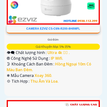
CAMERA EZVIZ CS-C6N-R200-8H8WFL
Giá Bán:
Giá Khuyến Mại: 5%-35%
👁️‍🗨 Chất lượng hình :
Ultra 4k 👍🏾 .
®️ Công Nghệ Sử Dụng :
IP Wifi.
🌛 Khoảng Cách Ban Đêm :
Hồng Ngoại 10m Có
Màu Ban Ðêm.
❄ Mẫu Camera
Xoay 360.
️💠 Tích Hợp :
Thu Âm Và Loa.