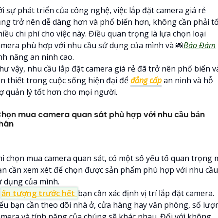
i sự phát triển của công nghệ, việc lắp đặt camera giá rẻ
ũng trở nên dễ dàng hơn và phổ biến hơn, không cần phải t
iều chi phí cho việc này. Điều quan trọng là lựa chọn loại
amera phù hợp với nhu cầu sử dụng của mình và 📸
Bảo Đảm
ính năng an ninh cao.
hư vậy, nhu cầu lắp đặt camera giá rẻ đã trở nên phổ biến v
ần thiết trong cuộc sống hiện đại để
đẳng cấp
an ninh và hỗ
rợ quản lý tốt hơn cho mọi người.
họn mua camera quan sát phù hợp với nhu cầu bản
hân
hi chọn mua camera quan sát, có một số yếu tố quan trọng 
ạn cần xem xét để chọn được sản phẩm phù hợp với nhu cầu
ử dụng của mình.

ấn tượng trước hết
bạn cần xác định vị trí lắp đặt camera.
ếu bạn cần theo dõi nhà ở, cửa hàng hay văn phòng, số lượ
amera và tính năng của chúng sẽ khác nhau. Đối với không