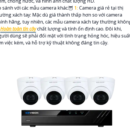
êm, chống nước, và hình ảnh chất lượng HD.
o sánh với các mẫu camera khác:🦉
1:
Camera giá rẻ tại thị
rường xách tay: Mặc dù giá thành thấp hơn so với camera
hính hãng, tuy nhiên, các mẫu camera xách tay thường khôn

Hoàn toàn tin cậy
chất lượng và tính ổn định cao. Đôi khi,
gười dùng sẽ phải đối mặt với tình trạng hỏng hóc, hiệu suấ
m việc kém, và hỗ trợ kỹ thuật không đáng tin cậy.