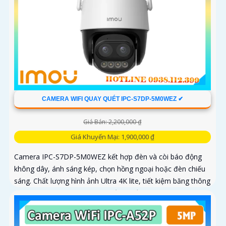
CAMERA WIFI QUAY QUÉT IPC-S7DP-5M0WEZ ✔
Giá Bán: 2,200,000 ₫
Giá Khuyến Mại: 1,900,000 ₫
Camera IPC-S7DP-5M0WEZ kết hợp đèn và còi báo động
không dây, ánh sáng kép, chọn hồng ngoại hoặc đèn chiếu
sáng. Chất lượng hình ảnh Ultra 4K lite, tiết kiệm băng thông
và chi phí, giám sát ban đêm tốt với hồng ngoại 50m