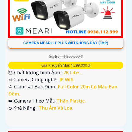
CAMERA MEARI L1 PLUS WIFI KHÔNG DÂY (3MP)
Giá Bán: 1,500,000 ₫
Giá Khuyến Mại: 1,299,000 ₫
🦉 Chất lượng hình Ảnh :
2K Lite .
⚛️ Camera Công nghệ :
IP Wifi.
🔅 Giám sát Ban Đêm :
Full Color 20m Có Màu Ban
Ðêm.
👑 Camera Theo Mẫu
Thân Plastic.
️➲ Khả Năng :
Thu Âm Và Loa.