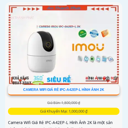
năng quan...
CAMERA WIFI GIÁ RẺ IPC-A42EP-L HÌNH ẢNH 2K
Giá Bán: 1,800,000 ₫
Giá Khuyến Mại: 1,000,000 ₫
Camera Wifi Giá Rẻ IPC-A42EP-L Hình Ảnh 2K là một sản