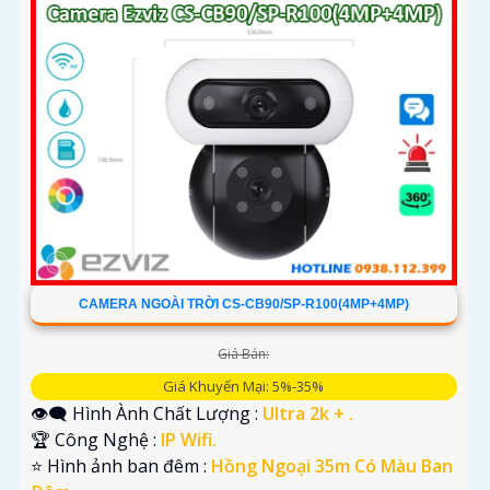
CAMERA NGOÀI TRỜI CS-CB90/SP-R100(4MP+4MP)
Giá Bán:
Giá Khuyến Mại: 5%-35%
👁️‍🗨 Hình Ành Chất Lượng :
Ultra 2k + .
🏆 Công Nghệ :
IP Wifi.
⭐ Hình ảnh ban đêm :
Hồng Ngoại 35m Có Màu Ban