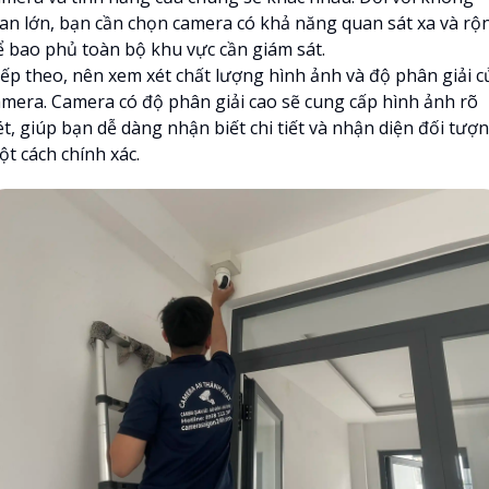
ian lớn, bạn cần chọn camera có khả năng quan sát xa và rộ
ể bao phủ toàn bộ khu vực cần giám sát.
iếp theo, nên xem xét chất lượng hình ảnh và độ phân giải c
amera. Camera có độ phân giải cao sẽ cung cấp hình ảnh rõ
ét, giúp bạn dễ dàng nhận biết chi tiết và nhận diện đối tượ
ột cách chính xác.