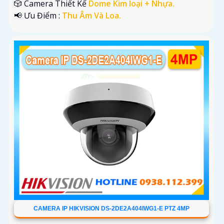
🎲 Camera Thiết Kế
Dome Kim loại + Nhựa.
️📢 Ưu Điểm :
Thu Âm Và Loa.
CAMERA IP HIKVISION DS-2DE2A404IWG1-E PTZ 4MP