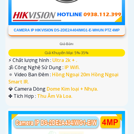
CAMERA IP HIKVISION DS-2DE2A404IWG1-E-WHUN PTZ 4MP
Giá Bán:
Giá Khuyến Mại: 5%-35%
️⚡ Chất lượng hình :
Ultra 2k + .
🕉️ Công Nghệ Sử Dụng :
IP Wifi.
🔅 Video Ban Đêm :
Hồng Ngoại 20m Hồng Ngoại
Smart IR.
💎 Camera Dòng
Dome Kim loại + Nhựa.
️✤ Tích Hợp :
Thu Âm Và Loa.