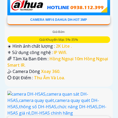
CAMERA WIFI 6 DAHUA DH-H3T 3MP
Giá Bán:
Giá Khuyến Mại: 5%-35%
☀️ Hình ảnh chất lượng :
2K Lite .
⚜️ Sử dụng công nghệ :
IP Wifi.
🌈 Tầm Xa Ban Đêm :
Hồng Ngoại 10m Hồng Ngoại
Smart IR.
🤹 Camera Dòng
Xoay 360.
️💮 Đặt Điểm :
Thu Âm Và Loa.