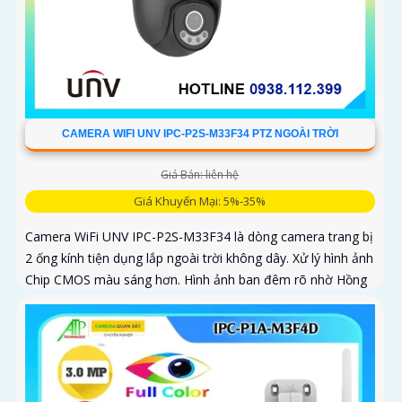
CAMERA WIFI UNV IPC-P2S-M33F34 PTZ NGOÀI TRỜI
Giá Bán: liên hệ
Giá Khuyến Mại: 5%-35%
Camera WiFi UNV IPC-P2S-M33F34 là dòng camera trang bị
2 ống kính tiện dụng lắp ngoài trời không dây. Xử lý hình ảnh
Chip CMOS màu sáng hơn. Hình ảnh ban đêm rõ nhờ Hồng
Ngoại 30m