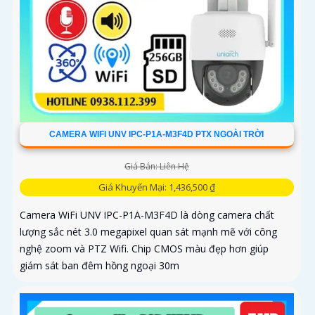
CAMERA WIFI UNV IPC-P1A-M3F4D PTX NGOÀI TRỜI
Giá Bán: Liên Hệ
Giá Khuyến Mại: 1,436,500 ₫
Camera WiFi UNV IPC-P1A-M3F4D là dòng camera chất
lượng sắc nét 3.0 megapixel quan sát mạnh mẽ với công
nghệ zoom và PTZ Wifi. Chip CMOS màu đẹp hơn giúp
giám sát ban đêm hồng ngoại 30m