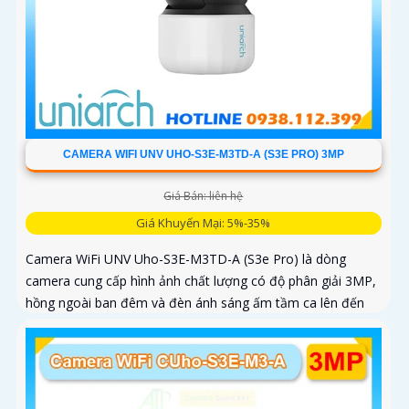
CAMERA WIFI UNV UHO-S3E-M3TD-A (S3E PRO) 3MP
Giá Bán: liên hệ
Giá Khuyến Mại: 5%-35%
Camera WiFi UNV Uho-S3E-M3TD-A (S3e Pro) là dòng
camera cung cấp hình ảnh chất lượng có độ phân giải 3MP,
hồng ngoài ban đêm và đèn ánh sáng ấm tầm ca lên đến
10m