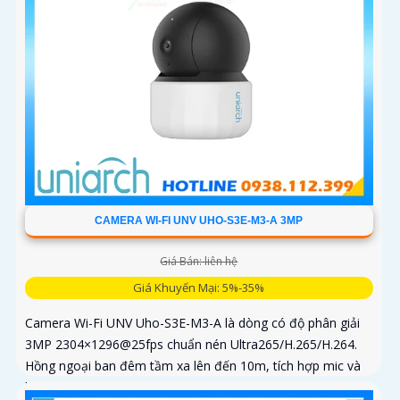
CAMERA WI-FI UNV UHO-S3E-M3-A 3MP
Giá Bán: liên hệ
Giá Khuyến Mại: 5%-35%
Camera Wi-Fi UNV Uho-S3E-M3-A là dòng có độ phân giải
3MP 2304×1296@25fps chuẩn nén Ultra265/H.265/H.264.
Hồng ngoại ban đêm tầm xa lên đến 10m, tích hợp mic và
loa trong phạm vi 3m