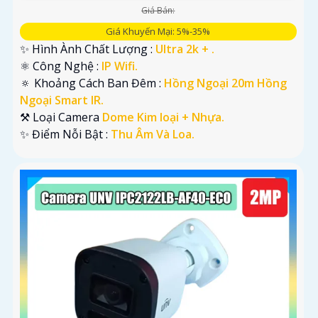
Giá Bán:
Giá Khuyến Mại: 5%-35%
✨ Hình Ành Chất Lượng :
Ultra 2k + .
⚛️ Công Nghệ :
IP Wifi.
🔅 Khoảng Cách Ban Đêm :
Hồng Ngoại 20m Hồng
Ngoại Smart IR.
⚒ Loại Camera
Dome Kim loại + Nhựa.
️✨ Điểm Nỗi Bật :
Thu Âm Và Loa.