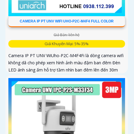
CAMERA IP PT UNV WIFI UHO-P2C-M4F4 FULL COLOR
Giá Bán: liên hệ
Giá Khuyến Mại: 5%-35%
Camera IP PT UNV WiUho-P2C-M4F4Fi là dòng camera wifi
không dâ cho phép xem hình ảnh màu đậm ban đêm Đèn
LED ánh sáng ấm hỗ trợ tầm nhìn ban đêm lên đến 30m
vừa chiếu sáng vừa cảnh báo với độ phân giải 4