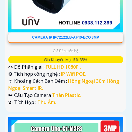
CAMERA IP IPC2122LB-AF40-ECO 3MP
Giá Bán: liên hệ
Giá Khuyến Mại: 5%-35%
👀 Độ Phân giải :
FULL HD 1080P .
⚙ Tích hợp công nghệ :
IP Wifi POE.
🔅 Khoảng Cách Ban Đêm :
Hồng Ngoại 30m Hồng
Ngoại Smart IR.
👑 Cấu Tạo Camera
Thân Plastic.
️💫 Tích Hợp :
Thu Âm.