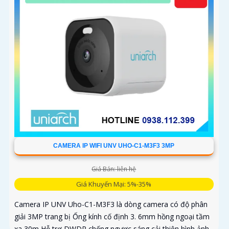
CAMERA IP WIFI UNV UHO-C1-M3F3 3MP
Giá Bán: liên hệ
Giá Khuyến Mại: 5%-35%
Camera IP UNV Uho-C1-M3F3 là dòng camera có độ phân
giải 3MP trang bị Ống kính cố định 3. 6mm hồng ngoại tầm
xa 30m Hỗ trợ DWDR chống ngược sáng cải thiện hình ảnh