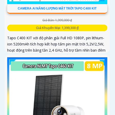
CAMERA AI NĂNG LƯỢNG MẶT TRỜI TAPO C400 KIT
Giá Bán: 1,999,000 ₫
Giá Khuyến Mại: 1,399,300 ₫
Tapo C400 KIT với độ phân giải Full HD 1080P, pin lithium-
ion 5200mAh tích hợp kết hợp tấm pin mặt trời 5,2V/2,5W,
hoạt động trên băng tần 2,4 GHz, hỗ trợ tầm nhìn ban đêm
có màu lên đến 9m, phát hiện chuyển động và con người
bằng AI, đồng thời lưu trữ dữ liệu qua thẻ microSD lên đến
512GB