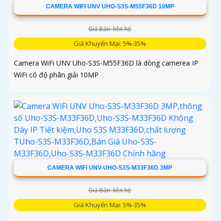
CAMERA WIFI UNV UHO-S3S-M55F36D 10MP
Giá Bán: liên hệ
Giá Khuyến Mại: 5%-35%
Camera WiFi UNV Uho-S3S-M55F36D là dòng camerea IP
WiFi có độ phân giải 10MP
CAMERA WIFI UNV-UHO-S3S-M33F36D 3MP
Giá Bán: liên hệ
Giá Khuyến Mại: 5%-35%