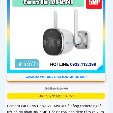
CAMERA WIFI UNV UHO-B2D-M5F4D 5MP
Giá Bán: Liên Hệ
Giá Khuyến Mại: 5%-35%
Camera WiFi UNV Uho-B2D-M5F4D là dòng camera ngoài
trời có độ phân giải 5MP. Hồng ngoại ban đêm tầm xa 20m