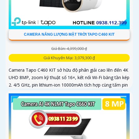
CAMERA NĂNG LƯỢNG MẶT TRỜI TAPO C460 KIT
Giá Bán: 4,399,000 ₫
Giá Khuyến Mại: 3,079,300 ₫
Camera Tapo C460 KIT sở hữu độ phân giải cao lên đến 4K
UHD 8MP, zoom kỹ thuật số 16×, kết nối Wi-Fi băng tần kép
2. 4/5 GHz, pin lithium-ion 10000mAh tích hợp cùng tấm pin
năng lượng mặt trời 5