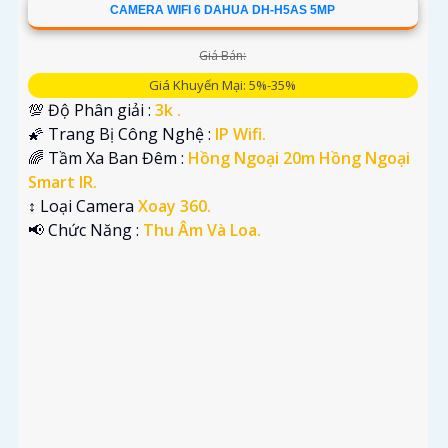
CAMERA WIFI 6 DAHUA DH-H5AS 5MP
Giá Bán:
Giá Khuyến Mại: 5%-35%
💯 Độ Phân giải :
3k .
🌠 Trang Bị Công Nghệ :
IP Wifi.
🌈 Tầm Xa Ban Đêm :
Hồng Ngoại 20m Hồng Ngoại
Smart IR.
↕️ Loại Camera
Xoay 360.
️📢 Chức Năng :
Thu Âm Và Loa.