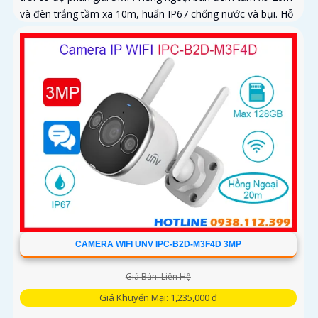
và đèn trắng tầm xa 10m, huẩn IP67 chống nước và bụi. Hỗ
trợ thẻ nhớ MicroSD tối đa 128GB
CAMERA WIFI UNV IPC-B2D-M3F4D 3MP
Giá Bán: Liên Hệ
Giá Khuyến Mại: 1,235,000 ₫