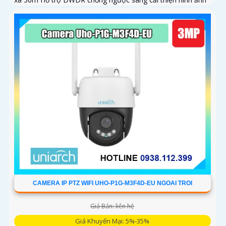
CAMERA IP PTZ WIFI UHO-P1G-M3F4D-EU NGOAI TROI
Giá Bán: liên hệ
Giá Khuyến Mại: 5%-35%