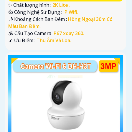
✨ Chất lượng hình :
2K Lite .
👍 Công Nghệ Sử Dụng :
IP Wifi.
🌙 Khoảng Cách Ban Đêm :
Hồng Ngoại 30m Có
Màu Ban Ðêm.
🕉️ Cấu Tạo Camera
IP67 xoay 360.
️📡 Ưu Điểm :
Thu Âm Và Loa.