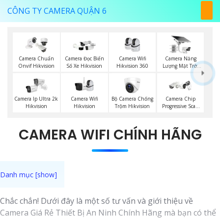
CÔNG TY CAMERA QUẬN 6
Camera Wifi
Camera Năng
Camera Chuẩn
Camera Đọc Biển
Hikvision 360
Lượng Mặt Trời
Onvif Hikvision
Số Xe Hikvision
Hikvision
Camera Wifi
Bộ Camera Chống
Camera Ip Ultra 2k
Camera Chip
Hikvision
Trộm Hikvision
Hikvision
Progressive Scan
CMOS Hikvision
CAMERA WIFI CHÍNH HÃNG
Chắc chắn! Dưới đây là một số tư vấn và giới thiệu về
Camera Giá Rẻ Thiết Bị An Ninh Chính Hãng mà bạn có thể