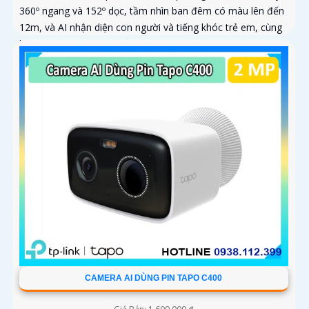
360º ngang và 152º dọc, tầm nhìn ban đêm có màu lên đến
12m, và AI nhận diện con người và tiếng khóc trẻ em, cùng
khả năng theo dõi chuyển động tự động
CAMERA AI DÙNG PIN TAPO C400