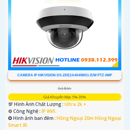
CAMERA IP HIKVISION DS-2DE2A404IWG1-E/W PTZ 4MP
Giá Bán:
Giá Khuyến Mại: 5%-35%
💯 Hình Ành Chất Lượng :
Ultra 2k + .
⚙ Công Nghệ :
IP Wifi.
✪ Hình ảnh ban đêm :
Hồng Ngoại 20m Hồng Ngoại
Smart IR.