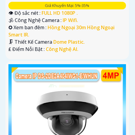
Giá Khuyến Mại: 5%-35%
👁 Độ sắc nét :
FULL HD 1080P .
🕉️ Công Nghệ Camera :
IP Wifi.
✪ Xem ban đêm :
Hồng Ngoại 30m Hồng Ngoại
Smart IR.
🗜️ Thiết Kế Camera
Dome Plastic.
️₤ Điểm Nỗi Bật :
Công Nghệ AI.