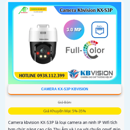
CAMERA KX-S3P KBVISION
Giá Bán:
Giá Khuyến Mại: 5%-35%
Camera kbvision KX-S3P là loại camera an ninh IP Wifi tích
hợp chức năng cao cấp Thu Âm và Loa với chuẩn onvif giúp