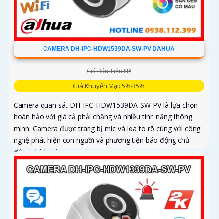
CAMERA DH-IPC-HDW1539DA-SW-PV DAHUA
Giá Bán: Liên Hệ
Giá Khuyến Mại: 5%-35%
Camera quan sát DH-IPC-HDW1539DA-SW-PV là lựa chọn
hoàn hảo với giá cả phải chăng và nhiều tính năng thông
minh. Camera được trang bị mic và loa to rõ cùng với công
nghệ phát hiện con người và phương tiện báo động chủ
động chính xác