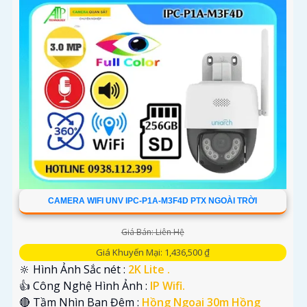
CAMERA WIFI UNV IPC-P1A-M3F4D PTX NGOÀI TRỜI
Giá Bán: Liên Hệ
Giá Khuyến Mại: 1,436,500 ₫
🔆 Hình Ảnh Sắc nét :
2K Lite .
👍 Công Nghệ Hình Ảnh :
IP Wifi.
🔴 Tầm Nhìn Ban Đêm :
Hồng Ngoại 30m Hồng