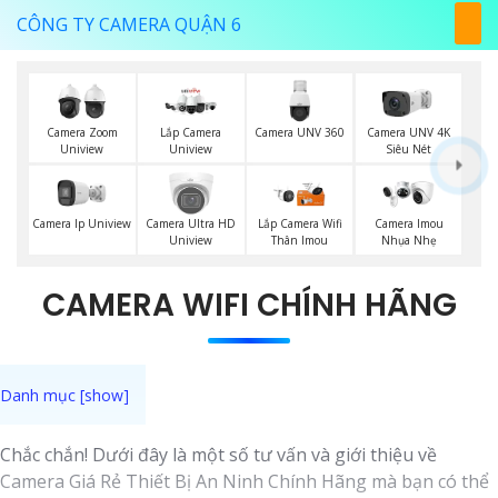
CÔNG TY CAMERA QUẬN 6
Camera UNV 360
Camera Zoom
Lắp Camera
Camera UNV 4K
Uniview
Uniview
Siêu Nét
Camera Ip Uniview
Camera Ultra HD
Lắp Camera Wifi
Camera Imou
Uniview
Thân Imou
Nhụa Nhẹ
CAMERA WIFI CHÍNH HÃNG
Chắc chắn! Dưới đây là một số tư vấn và giới thiệu về
Camera Giá Rẻ Thiết Bị An Ninh Chính Hãng mà bạn có thể