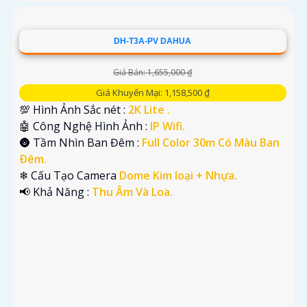
DH-T3A-PV DAHUA
Giá Bán: 1,655,000 ₫
Giá Khuyến Mại: 1,158,500 ₫
💯 Hình Ảnh Sắc nét :
2K Lite .
🤖️ Công Nghệ Hình Ảnh :
IP Wifi.
🌚 Tầm Nhìn Ban Đêm :
Full Color 30m Có Màu Ban
Ðêm.
❄ Cấu Tạo Camera
Dome Kim loại + Nhựa.
️📢 Khả Năng :
Thu Âm Và Loa.