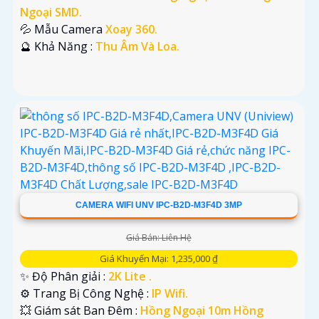
Ngoại SMD.
💦 Mẫu Camera
Xoay 360.
️🔮 Khả Năng :
Thu Âm Và Loa.
CAMERA WIFI UNV IPC-B2D-M3F4D 3MP
Giá Bán: Liên Hệ
Giá Khuyến Mại: 1,235,000 ₫
✨ Độ Phân giải :
2K Lite .
⚙ Trang Bị Công Nghệ :
IP Wifi.
💥 Giám sát Ban Đêm :
Hồng Ngoại 10m Hồng