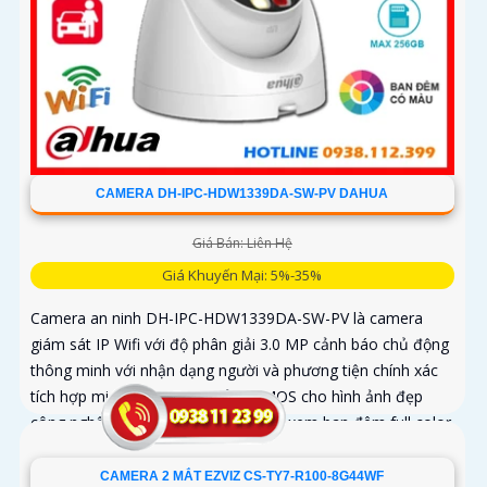
CAMERA DH-IPC-HDW1339DA-SW-PV DAHUA
Giá Bán: Liên Hệ
Giá Khuyến Mại: 5%-35%
Camera an ninh DH-IPC-HDW1339DA-SW-PV là camera
giám sát IP Wifi với độ phân giải 3.0 MP cảnh báo chủ động
thông minh với nhận dạng người và phương tiện chính xác
tích hợp micro và loa chip xử lý CMOS cho hình ảnh đẹp
công nghệ đèn trợ sáng thông minh xem ban đêm full color
30m, phù hợp lắp đặt cho gia đình, văn phòng, cửa hàng,
CAMERA 2 MẮT EZVIZ CS-TY7-R100-8G44WF