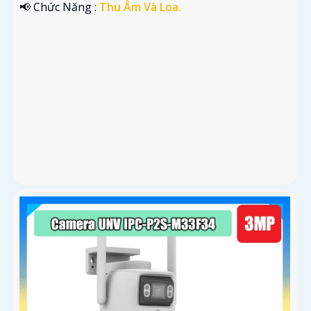
️📢 Chức Năng :
Thu Âm Và Loa.