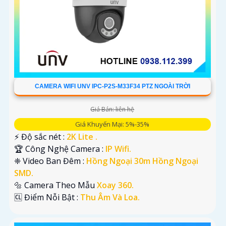
CAMERA WIFI UNV IPC-P2S-M33F34 PTZ NGOÀI TRỜI
Giá Bán: liên hệ
Giá Khuyến Mại: 5%-35%
️⚡ Độ sắc nét :
2K Lite .
🏆 Công Nghệ Camera :
IP Wifi.
❈ Video Ban Đêm :
Hồng Ngoại 30m Hồng Ngoại
SMD.
🔩 Camera Theo Mẫu
Xoay 360.
️🆑 Điểm Nỗi Bật :
Thu Âm Và Loa.