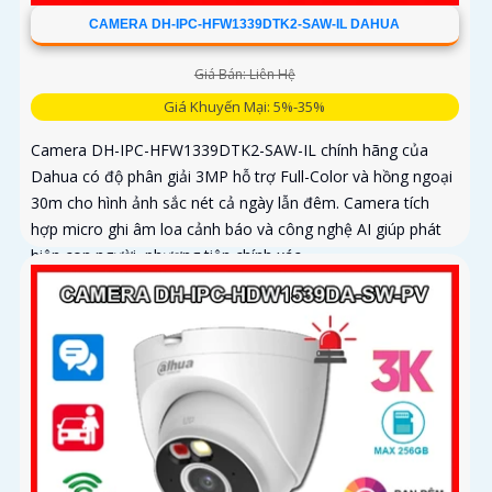
CAMERA DH-IPC-HFW1339DTK2-SAW-IL DAHUA
Giá Bán: Liên Hệ
Giá Khuyến Mại: 5%-35%
Camera DH-IPC-HFW1339DTK2-SAW-IL chính hãng của
Dahua có độ phân giải 3MP hỗ trợ Full-Color và hồng ngoại
30m cho hình ảnh sắc nét cả ngày lẫn đêm. Camera tích
hợp micro ghi âm loa cảnh báo và công nghệ AI giúp phát
hiện con người, phương tiện chính xác