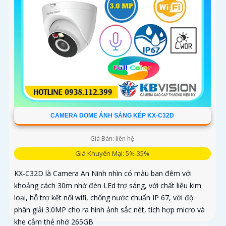
CAMERA DOME ÁNH SÁNG KÉP KX-C32D
Giá Bán: liên hệ
Giá Khuyến Mại: 5%-35%
KX-C32D là Camera An Ninh nhìn có màu ban đêm với
khoảng cách 30m nhờ đèn LEd trợ sáng, với chất liệu kim
loại, hỗ trợ kết nối wifi, chống nước chuẩn IP 67, với độ
phân giải 3.0MP cho ra hình ảnh sắc nét, tích hợp micro và
khe cắm thẻ nhớ 265GB