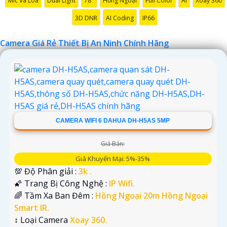
Mic Và Loa
Dual Light
78°
Hồng Ngoại
Full Color
AI
Xoay 360
Chúc bạn tìm được giải pháp an ninh phù hợp!
3D DNR
AI Coding
IP66
Camera Giá Rẻ Thiết Bị An Ninh Chính Hãng
CAMERA WIFI 6 DAHUA DH-H5AS 5MP
'
Giá Bán:
Giá Khuyến Mại: 5%-35%
💯 Độ Phân giải :
3k .
🌠 Trang Bị Công Nghệ :
IP Wifi.
🌈 Tầm Xa Ban Đêm :
Hồng Ngoại 20m Hồng Ngoại
Smart IR.
↕️ Loại Camera
Xoay 360.