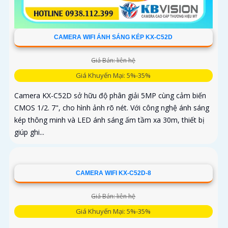
CAMERA WIFI ÁNH SÁNG KÉP KX-C52D
Giá Bán: liên hệ
Giá Khuyến Mại: 5%-35%
Camera KX-C52D sở hữu độ phân giải 5MP cùng cảm biến
CMOS 1/2. 7", cho hình ảnh rõ nét. Với công nghệ ánh sáng
kép thông minh và LED ánh sáng ấm tầm xa 30m, thiết bị
giúp ghi...
CAMERA WIFI KX-C52D-8
Giá Bán: liên hệ
Giá Khuyến Mại: 5%-35%