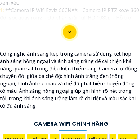
xem xét:
1:
**Camera IP Wifi Ezviz C6CN**: - Camera IP PTZ xoay 360
độ, góc quay rộng. - Độ phân giải Full HD 1080p. - Hỗ trợ
kết nối không dây WiFi. - Tích hợp công nghệ hồng ngoại
thông minh. - Phù hợp để theo dõi khoảng cách xa.
📽
2:
**Camera Hikvision DS-2CD1021-I**: - Camera IP công
nghệ H.265+ tiết kiệm băng thông. - Độ phân giải 2MP
Công nghệ ánh sáng kép trong camera sử dụng kết hợp
(1920x1080). - Hỗ trợ chống ngược sáng kỹ thuật số. - Thiết
ánh sáng hồng ngoại và ánh sáng trắng để cải thiện khả
kế vỏ nhựa chống va đập. - Hồng ngoại ban đêm khoảng
năng quan sát trong điều kiện thiếu sáng. Camera tự động
cách lên đến 30m.
chuyển đổi giữa ba chế độ: hình ảnh trắng đen (hồng
✳️
3:
**Camera Dahua HDCVI HAC-HFW1200T**: - Camera
ngoại), hình ảnh có màu và chế độ phát hiện chuyển động
HDCVI 2MP hỗ trợ chất lượng hình ảnh cao. - Lens cố định
có màu. Ánh sáng hồng ngoại giúp ghi hình rõ nét trong
3.6mm. - Tầm quan sát hồng ngoại lên đến 20m. - Chống
tối, trong khi ánh sáng trắng làm rõ chi tiết và màu sắc khi
ngược sáng Digital WDR, cân bằng sáng, chống nhiễu 3D. -
có đủ ánh sáng.
Giá phải chăng với chất lượng
chắc chắn hơn
.
Nhớ kiểm tra và lựa chọn sản phẩm phù hợp với nhu cầu sử
dụng và không gian lắp đặt của bạn. Bạn có thể tham khảo
CAMERA WIFI CHÍNH HÃNG
thêm thông tin chi tiết và mua hàng tại các cửa hàng điện
tử uy tín hoặc cửa hàng thiết bị an ninh chuyên nghiệp.