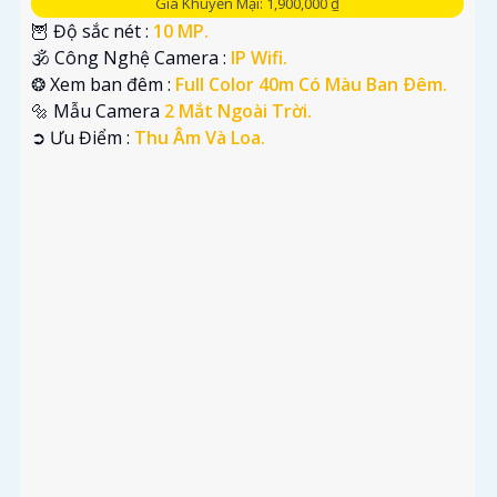
Giá Khuyến Mại: 1,900,000 ₫
🦉 Độ sắc nét :
10 MP.
🕉️ Công Nghệ Camera :
IP Wifi.
❂ Xem ban đêm :
Full Color 40m Có Màu Ban Ðêm.
🔩 Mẫu Camera
2 Mắt Ngoài Trời.
️➲ Ưu Điểm :
Thu Âm Và Loa.