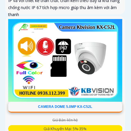
IP và với thiết kế thân chắc chắn kèm theo đấy là khả năng
chống nước IP 67 tích hợp micro giúp thu âm kèm với âm
thanh
CAMERA DOME 5.0MP KX-C52L
Giá Bán: liên hệ
Giá Khuyến Mại: 5%-35%