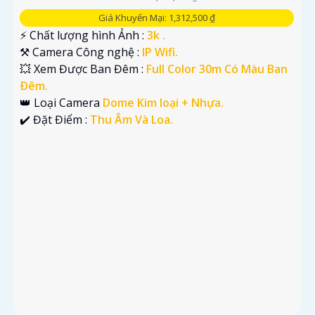
Giá Khuyến Mại: 1,312,500 ₫
️⚡ Chất lượng hình Ảnh :
3k .
⚒ Camera Công nghệ :
IP Wifi.
💥 Xem Được Ban Đêm :
Full Color 30m Có Màu Ban
Ðêm.
👑 Loại Camera
Dome Kim loại + Nhựa.
️✔️ Đặt Điểm :
Thu Âm Và Loa.