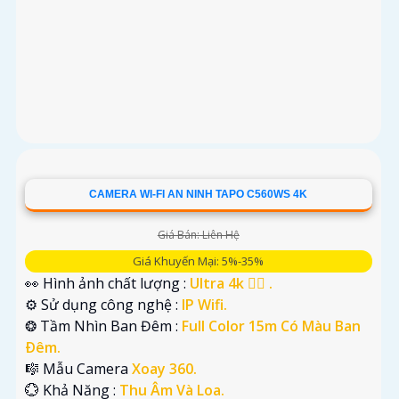
CAMERA WI-FI AN NINH TAPO C560WS 4K
Giá Bán: Liên Hệ
Giá Khuyến Mại: 5%-35%
👀 Hình ảnh chất lượng :
Ultra 4k 👍🏾 .
⚙ Sử dụng công nghệ :
IP Wifi.
❂ Tầm Nhìn Ban Đêm :
Full Color 15m Có Màu Ban
Ðêm.
🎼️ Mẫu Camera
Xoay 360.
️💮 Khả Năng :
Thu Âm Và Loa.