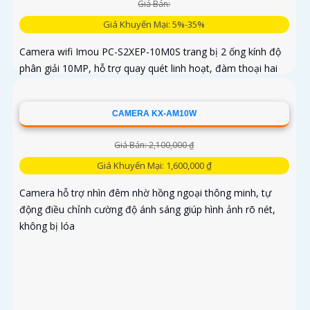
Giá Bán:
Giá Khuyến Mại: 5%-35%
Camera wifi Imou PC-S2XEP-10M0S trang bị 2 ống kính độ
phân giải 10MP, hỗ trợ quay quét linh hoạt, đàm thoại hai
chiều, chế độ ánh sáng kép ban đêm. Tích hợp Wi-Fi 6, phát
hiện chuyển động, người, thú cưng, cảnh báo vượt rào và
CAMERA KX-AM10W
lưu trữ tối đa thẻ nhớ 512GB
Giá Bán: 2,100,000 ₫
Giá Khuyến Mại: 1,600,000 ₫
Camera hỗ trợ nhìn đêm nhờ hồng ngoại thông minh, tự
động điều chỉnh cường độ ánh sáng giúp hình ảnh rõ nét,
không bị lóa