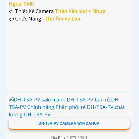
Ngoại SMD.
🎨 Thiết Kế Camera
Thân Kim loại + Nhựa.
️ლ Chức Năng :
Thu Âm Và Loa.
DH-T5A-PV CAMERA WIFI DAHUA
Giá Bán: 1,875,000 ₫