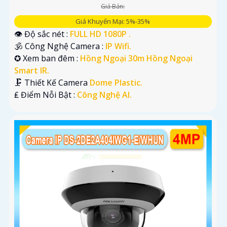
Giá Bán:
Giá Khuyến Mại: 5%-35%
👁 Độ sắc nét :
FULL HD 1080P .
🕉️ Công Nghệ Camera :
IP Wifi.
✪ Xem ban đêm :
Hồng Ngoại 30m Hồng Ngoại
Smart IR.
🗜️ Thiết Kế Camera
Dome Plastic.
️₤ Điểm Nỗi Bật :
Công Nghệ AI.