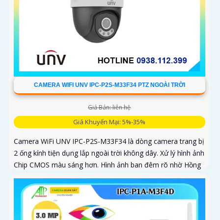
CAMERA WIFI UNV IPC-P2S-M33F34 PTZ NGOÀI TRỜI
Giá Bán: liên hệ
Giá Khuyến Mại: 5%-35%
Camera WiFi UNV IPC-P2S-M33F34 là dòng camera trang bị
2 ống kính tiện dụng lắp ngoài trời không dây. Xử lý hình ảnh
Chip CMOS màu sáng hơn. Hình ảnh ban đêm rõ nhờ Hồng
Ngoại 30m