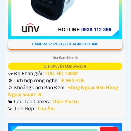
CAMERA IP IPC2122LB-AF40-ECO 3MP
Giá Bán: liên hệ
Giá Khuyến Mại: 5%-35%
👀 Độ Phân giải :
FULL HD 1080P .
⚙ Tích hợp công nghệ :
IP Wifi POE.
🔅 Khoảng Cách Ban Đêm :
Hồng Ngoại 30m Hồng
Ngoại Smart IR.
👑 Cấu Tạo Camera
Thân Plastic.
️💫 Tích Hợp :
Thu Âm.