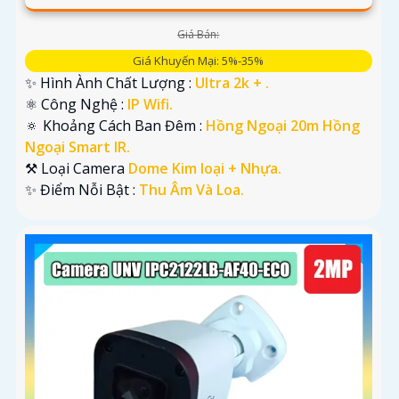
Giá Bán:
Giá Khuyến Mại: 5%-35%
✨ Hình Ành Chất Lượng :
Ultra 2k + .
⚛️ Công Nghệ :
IP Wifi.
🔅 Khoảng Cách Ban Đêm :
Hồng Ngoại 20m Hồng
Ngoại Smart IR.
⚒ Loại Camera
Dome Kim loại + Nhựa.
️✨ Điểm Nỗi Bật :
Thu Âm Và Loa.