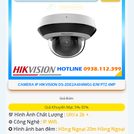
CAMERA IP HIKVISION DS-2DE2A404IWG1-E/W PTZ 4MP
Giá Bán:
Giá Khuyến Mại: 5%-35%
💯 Hình Ành Chất Lượng :
Ultra 2k + .
⚙ Công Nghệ :
IP Wifi.
✪ Hình ảnh ban đêm :
Hồng Ngoại 20m Hồng Ngoại