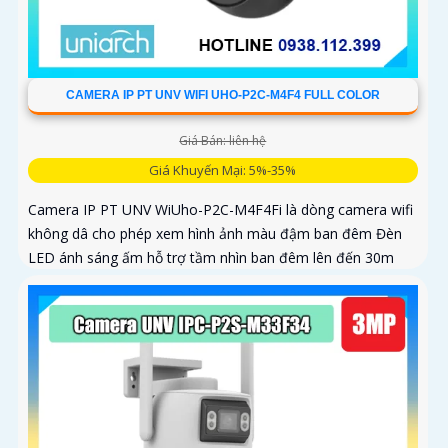
CAMERA IP PT UNV WIFI UHO-P2C-M4F4 FULL COLOR
Giá Bán: liên hệ
Giá Khuyến Mại: 5%-35%
Camera IP PT UNV WiUho-P2C-M4F4Fi là dòng camera wifi
không dâ cho phép xem hình ảnh màu đậm ban đêm Đèn
LED ánh sáng ấm hỗ trợ tầm nhìn ban đêm lên đến 30m
vừa chiếu sáng vừa cảnh báo với độ phân giải 4