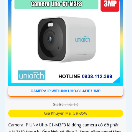
CAMERA IP WIFI UNV UHO-C1-M3F3 3MP
Giá Bán: liên hệ
Giá Khuyến Mại: 5%-35%
Camera IP UNV Uho-C1-M3F3 là dòng camera có độ phân
giải 3MP trang bị Ống kính cố định 3. 6mm hồng ngoại tầm