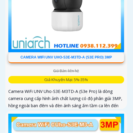
CAMERA WIFI UNV UHO-S3E-M3TD-A (S3E PRO) 3MP
Giá Bán: liên hệ
Giá Khuyến Mại: 5%-35%
Camera WiFi UNV Uho-S3E-M3TD-A (S3e Pro) là dòng
camera cung cấp hình ảnh chất lượng có độ phân giải 3MP,
hồng ngoài ban đêm và đèn ánh sáng ấm tầm ca lên đến
10m