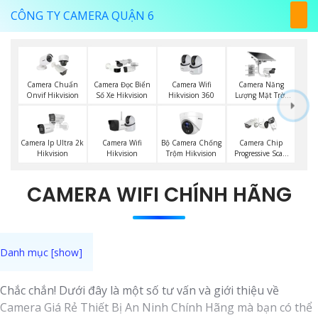
CÔNG TY CAMERA QUẬN 6
Camera Wifi
Camera Năng
Camera Chuẩn
Camera Đọc Biển
Hikvision 360
Lượng Mặt Trời
Onvif Hikvision
Số Xe Hikvision
Hikvision
Camera Wifi
Bộ Camera Chống
Camera Ip Ultra 2k
Camera Chip
Hikvision
Trộm Hikvision
Hikvision
Progressive Scan
CMOS Hikvision
CAMERA WIFI CHÍNH HÃNG
Chắc chắn! Dưới đây là một số tư vấn và giới thiệu về
Camera Giá Rẻ Thiết Bị An Ninh Chính Hãng mà bạn có thể