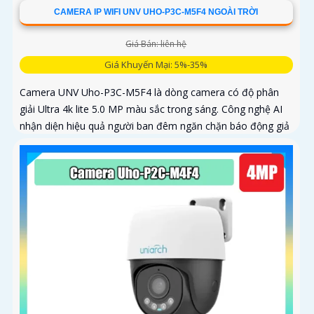
CAMERA IP WIFI UNV UHO-P3C-M5F4 NGOÀI TRỜI
Giá Bán: liên hệ
Giá Khuyến Mại: 5%-35%
Camera UNV Uho-P3C-M5F4 là dòng camera có độ phân
giải Ultra 4k lite 5.0 MP màu sắc trong sáng. Công nghệ AI
nhận diện hiệu quả người ban đêm ngăn chặn báo động giả