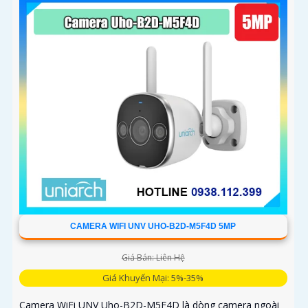
CAMERA WIFI UNV UHO-B2D-M5F4D 5MP
Giá Bán: Liên Hệ
Giá Khuyến Mại: 5%-35%
Camera WiFi UNV Uho-B2D-M5F4D là dòng camera ngoài