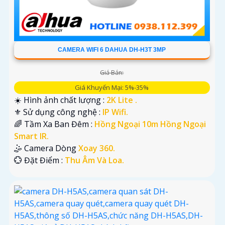
CAMERA WIFI 6 DAHUA DH-H3T 3MP
Giá Bán:
Giá Khuyến Mại: 5%-35%
☀️ Hình ảnh chất lượng :
2K Lite .
⚜️ Sử dụng công nghệ :
IP Wifi.
🌈 Tầm Xa Ban Đêm :
Hồng Ngoại 10m Hồng Ngoại
Smart IR.
🤹 Camera Dòng
Xoay 360.
️💮 Đặt Điểm :
Thu Âm Và Loa.