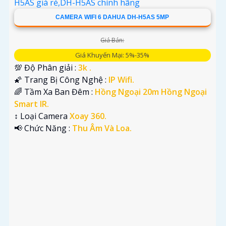
CAMERA WIFI 6 DAHUA DH-H5AS 5MP
Giá Bán:
Giá Khuyến Mại: 5%-35%
💯 Độ Phân giải :
3k .
🌠 Trang Bị Công Nghệ :
IP Wifi.
🌈 Tầm Xa Ban Đêm :
Hồng Ngoại 20m Hồng Ngoại
Smart IR.
↕️ Loại Camera
Xoay 360.
️📢 Chức Năng :
Thu Âm Và Loa.