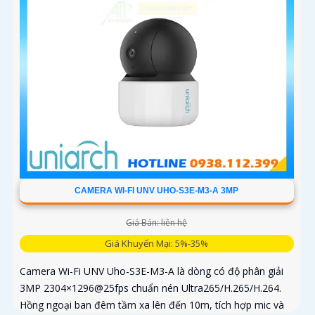
CAMERA WI-FI UNV UHO-S3E-M3-A 3MP
Giá Bán: liên hệ
Giá Khuyến Mại: 5%-35%
Camera Wi-Fi UNV Uho-S3E-M3-A là dòng có độ phân giải
3MP 2304×1296@25fps chuẩn nén Ultra265/H.265/H.264.
Hồng ngoại ban đêm tầm xa lên đến 10m, tích hợp mic và