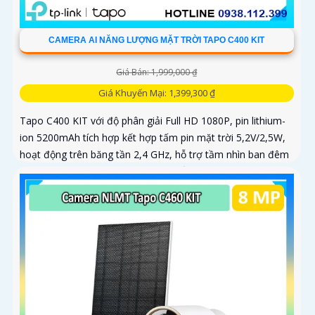
CAMERA AI NĂNG LƯỢNG MẶT TRỜI TAPO C400 KIT
Giá Bán: 1,999,000 ₫
Giá Khuyến Mại: 1,399,300 ₫
Tapo C400 KIT với độ phân giải Full HD 1080P, pin lithium-
ion 5200mAh tích hợp kết hợp tấm pin mặt trời 5,2V/2,5W,
hoạt động trên băng tần 2,4 GHz, hỗ trợ tầm nhìn ban đêm
có màu lên đến 9m, phát hiện chuyển động và con người
bằng AI, đồng thời lưu trữ dữ liệu qua thẻ microSD lên đến
512GB