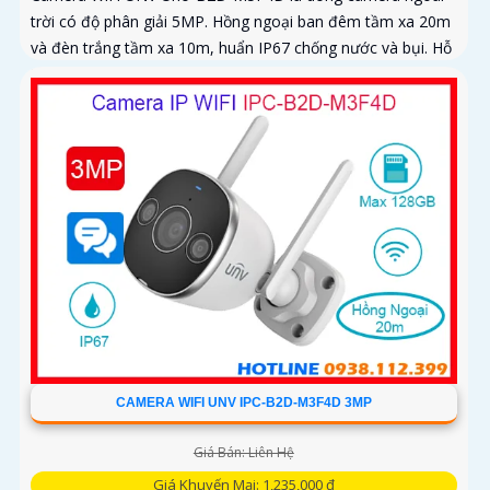
trời có độ phân giải 5MP. Hồng ngoại ban đêm tầm xa 20m
và đèn trắng tầm xa 10m, huẩn IP67 chống nước và bụi. Hỗ
trợ thẻ nhớ MicroSD tối đa 128GB
CAMERA WIFI UNV IPC-B2D-M3F4D 3MP
Giá Bán: Liên Hệ
Giá Khuyến Mại: 1,235,000 ₫