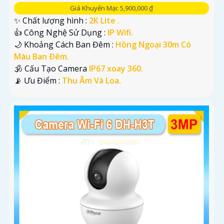
Giá Khuyến Mại: 5,900,000 ₫
✨ Chất lượng hình :
2K Lite .
👍 Công Nghệ Sử Dụng :
IP Wifi.
🌙 Khoảng Cách Ban Đêm :
Hồng Ngoại 30m Có
Màu Ban Ðêm.
🕉️ Cấu Tạo Camera
IP67 xoay 360.
️📡 Ưu Điểm :
Thu Âm Và Loa.