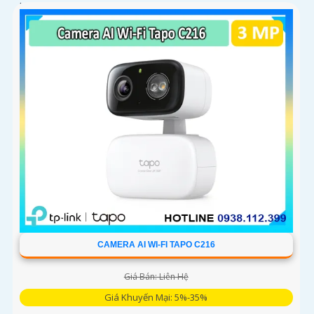
loa trong phạm vi 3m
CAMERA AI WI-FI TAPO C216
Giá Bán: Liên Hệ
Giá Khuyến Mại: 5%-35%