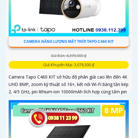
CAMERA NĂNG LƯỢNG MẶT TRỜI TAPO C460 KIT
Giá Bán: 4,399,000 ₫
Giá Khuyến Mại: 3,079,300 ₫
Camera Tapo C460 KIT sở hữu độ phân giải cao lên đến 4K
UHD 8MP, zoom kỹ thuật số 16×, kết nối Wi-Fi băng tần kép
2. 4/5 GHz, pin lithium-ion 10000mAh tích hợp cùng tấm pin
năng lượng mặt trời 5