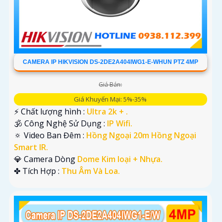
CAMERA IP HIKVISION DS-2DE2A404IWG1-E-WHUN PTZ 4MP
Giá Bán:
Giá Khuyến Mại: 5%-35%
️⚡ Chất lượng hình :
Ultra 2k + .
🕉️ Công Nghệ Sử Dụng :
IP Wifi.
🔅 Video Ban Đêm :
Hồng Ngoại 20m Hồng Ngoại
Smart IR.
💎 Camera Dòng
Dome Kim loại + Nhựa.
️✤ Tích Hợp :
Thu Âm Và Loa.