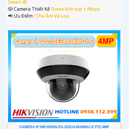
Smart IR.
🎲 Camera Thiết Kế
Dome Kim loại + Nhựa.
️📢 Ưu Điểm :
Thu Âm Và Loa.
CAMERA IP HIKVISION DS-2DE2A404IWG1-E PTZ 4MP