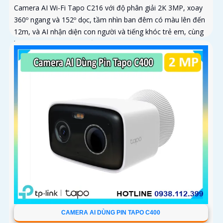
Camera AI Wi-Fi Tapo C216 với độ phân giải 2K 3MP, xoay
360º ngang và 152º dọc, tầm nhìn ban đêm có màu lên đến
12m, và AI nhận diện con người và tiếng khóc trẻ em, cùng
khả năng theo dõi chuyển động tự động
CAMERA AI DÙNG PIN TAPO C400