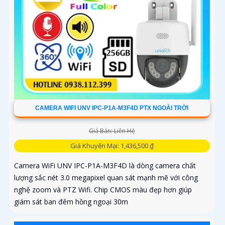
CAMERA WIFI UNV IPC-P1A-M3F4D PTX NGOÀI TRỜI
Giá Bán: Liên Hệ
Giá Khuyến Mại: 1,436,500 ₫
Camera WiFi UNV IPC-P1A-M3F4D là dòng camera chất
lượng sắc nét 3.0 megapixel quan sát mạnh mẽ với công
nghệ zoom và PTZ Wifi. Chip CMOS màu đẹp hơn giúp
giám sát ban đêm hồng ngoại 30m