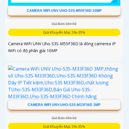
CAMERA WIFI UNV UHO-S3S-M55F36D 10MP
Giá Bán: liên hệ
Giá Khuyến Mại: 5%-35%
Camera WiFi UNV Uho-S3S-M55F36D là dòng camerea IP
WiFi có độ phân giải 10MP
CAMERA WIFI UNV-UHO-S3S-M33F36D 3MP
Giá Bán: liên hệ
Giá Khuyến Mại: 5%-35%