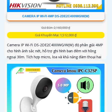
CAMERA IP WI-FI 4MP DS-2DE2C400IWG/W(W)
Giá Bán: 2,160,000 ₫
Giá Khuyến Mại: 1,512,000 ₫
Camera IP Wi-Fi DS-2DE2C400IWG/W(W) độ phân giải 4MP
cho hình ảnh sắc nét, hỗ trợ ghi hình ban đêm với hồng
ngoại 30m. Tích hợp micro, loa và khả năng đàm thoại hai
chiều