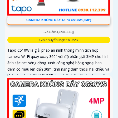
CAMERA KHÔNG DÂY TAPO C510W (3MP)
Giá Bán: 1,690,000 ₫
Giá Khuyến Mại: 5%-35%
Tapo C510W là giải pháp an ninh thông minh tích hợp
camera Wi-Fi quay xoay 360° với độ phân giải 3MP cho hình
ảnh sắc nét sống động. Nhờ công nghệ hồng ngoại ban
đêm có màu lên đến 30m, tính năng đàm thoại hai chiều và
khả năng lưu trữ tới 512GB, bạn luôn kết nối và kiểm soát
mọi chuyển động dù ở bất cứ đâu, với thiết kế bền bỉ đạt
chuẩn IP66 và hệ thống cảnh báo thông minh