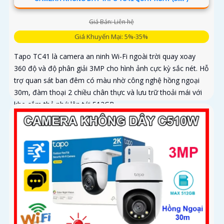
Giá Bán: Liên hệ
Giá Khuyến Mại: 5%-35%
Tapo TC41 là camera an ninh Wi-Fi ngoài trời quay xoay
360 độ và độ phân giải 3MP cho hình ảnh cực kỳ sắc nét. Hỗ
trợ quan sát ban đêm có màu nhờ công nghệ hồng ngoại
30m, đàm thoại 2 chiều chân thực và lưu trữ thoải mái với
khe cắm thẻ nhớ lên tới 512GB