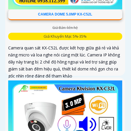
CAMERA DOME 5.0MP KX-C52L
Giá Bán: liên hệ
Giá Khuyến Mại: 5%-35%
Camera quan sát KX-C52L được kết hợp giữa giá rẻ và khả
năng micro và loa nghe nói cùng một lúc. Camera IP không
dây này trang bị 2 chế độ hồng ngoại và led trợ sáng giúp
giám sát ban đêm hiệu quả, thiết kế dome nhỏ gọn cho ra
gốc nhìn rộng đáng để tham khảo