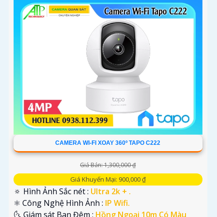
CAMERA WI-FI XOAY 360º TAPO C222
Giá Bán: 1,300,000 ₫
Giá Khuyến Mại: 900,000 ₫
🔅 Hình Ảnh Sắc nét :
Ultra 2k + .
⚛️ Công Nghệ Hình Ảnh :
IP Wifi.
🌜 Giám sát Ban Đêm :
Hồng Ngoại 10m Có Màu