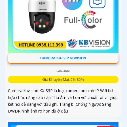
CAMERA KX-S3P KBVISION
Giá Bán:
Giá Khuyến Mại: 5%-35%
Camera kbvision KX-S3P là loại camera an ninh IP Wifi tích
hợp chức năng cao cấp Thu Âm và Loa với chuẩn onvif giúp
kết nối dễ dàng với đầu ghi. Trang bị Chống Ngược Sáng
DWDR hình ảnh rõ hơn dù ở đâu