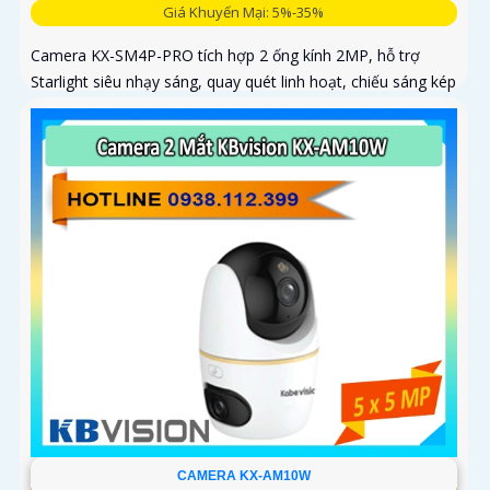
Giá Khuyến Mại: 5%-35%
Camera KX-SM4P-PRO tích hợp 2 ống kính 2MP, hỗ trợ
Starlight siêu nhạy sáng, quay quét linh hoạt, chiếu sáng kép
thông minh và LED ánh sáng ấm 30m. Công nghệ AI-ISP kết
hợp cảm biến lớn tối ưu hình ảnh ban đêm
CAMERA KX-AM10W