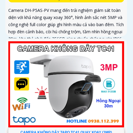
Camera DH-P5AS-PV mang đến trải nghiệm giám sát toàn
diện với khả năng quay xoay 360°, hình ảnh sắc nét 5MP và
công nghệ full color giúp ghi hình màu cả vào ban đêm. Tích
hợp đèn cảnh báo, còi hú chống trộm, tầm nhìn hồng ngoại
30m, khe thẻ nhớ đến 256GB cùng chuẩn chống nước IP66
camera hoạt động ổn định trong mọi điều kiện
CAMERA KHÔNG DÂY TAPO TC41 QUAY XOAY (3MP)