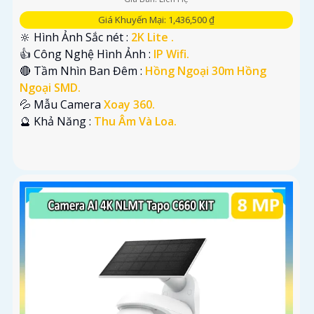
Giá Khuyến Mại: 1,436,500 ₫
🔆 Hình Ảnh Sắc nét :
2K Lite .
👍 Công Nghệ Hình Ảnh :
IP Wifi.
🔴 Tầm Nhìn Ban Đêm :
Hồng Ngoại 30m Hồng
Ngoại SMD.
💦 Mẫu Camera
Xoay 360.
️🔮 Khả Năng :
Thu Âm Và Loa.