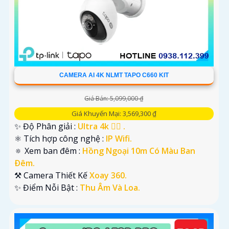
CAMERA AI 4K NLMT TAPO C660 KIT
Giá Bán: 5,099,000 ₫
Giá Khuyến Mại: 3,569,300 ₫
✨ Độ Phân giải :
Ultra 4k 👍🏾 .
⚛️ Tích hợp công nghệ :
IP Wifi.
🔅 Xem ban đêm :
Hồng Ngoại 10m Có Màu Ban
Ðêm.
⚒ Camera Thiết Kế
Xoay 360.
️✨ Điểm Nỗi Bật :
Thu Âm Và Loa.