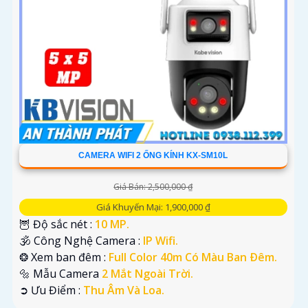
CAMERA WIFI 2 ỐNG KÍNH KX-SM10L
Giá Bán: 2,500,000 ₫
Giá Khuyến Mại: 1,900,000 ₫
🦉 Độ sắc nét :
10 MP.
🕉️ Công Nghệ Camera :
IP Wifi.
❂ Xem ban đêm :
Full Color 40m Có Màu Ban Ðêm.
🔩 Mẫu Camera
2 Mắt Ngoài Trời.
️➲ Ưu Điểm :
Thu Âm Và Loa.