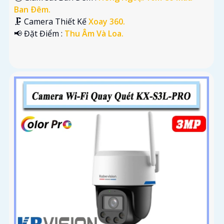
Ban Ðêm.
🗜️ Camera Thiết Kế
Xoay 360.
️📢 Đặt Điểm :
Thu Âm Và Loa.