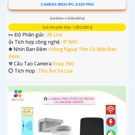
CAMERA IMOU IPC-A32P-PRO
Giá Bán: 1,500,000 ₫
Giá Khuyến Mại: 1,050,000 ₫
👀 Độ Phân giải :
2K Lite .
👍 Tích hợp công nghệ :
IP Wifi.
❃ Nhìn Ban Đêm :
Hồng Ngoại 10m Có Màu Ban
Ðêm.
⚒ Cấu Tạo Camera
Xoay 360.
️💮 Tích Hợp :
Thu Âm Và Loa.