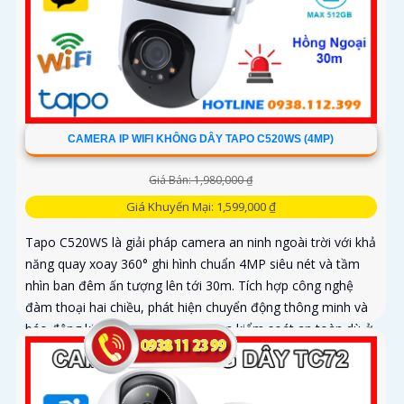
CAMERA IP WIFI KHÔNG DÂY TAPO C520WS (4MP)
Giá Bán: 1,980,000 ₫
Giá Khuyến Mại: 1,599,000 ₫
Tapo C520WS là giải pháp camera an ninh ngoài trời với khả
năng quay xoay 360° ghi hình chuẩn 4MP siêu nét và tầm
nhìn ban đêm ấn tượng lên tới 30m. Tích hợp công nghệ
đàm thoại hai chiều, phát hiện chuyển động thông minh và
báo động kịp thời, camera giúp bạn kiểm soát an toàn dù ở
bất cứ đâu