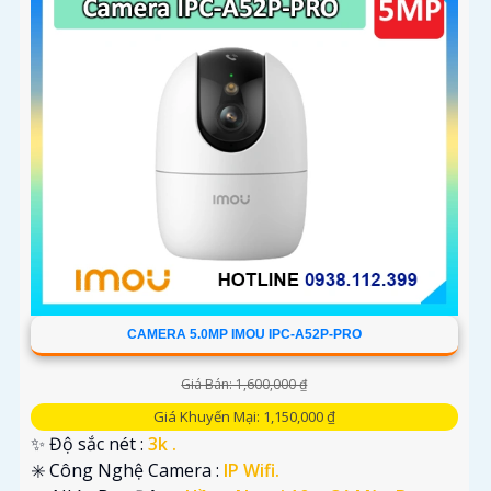
CAMERA 5.0MP IMOU IPC-A52P-PRO
Giá Bán: 1,600,000 ₫
Giá Khuyến Mại: 1,150,000 ₫
✨ Độ sắc nét :
3k .
✳️ Công Nghệ Camera :
IP Wifi.