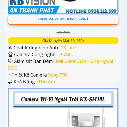
CAMERA PT WIFI KX-S3L-PRO
Giá Bán:
Giá Khuyến Mại: 5%-35%
💯 Chất lượng hình Ảnh :
2K Lite .
🏆 Camera Công nghệ :
IP Wifi.
💡 Giám sát Ban Đêm :
Full Color 30m Hồng Ngoại
SMD.
↕️ Thiết Kế Camera
Xoay 360.
️🛃 Khả Năng :
Thu Âm.