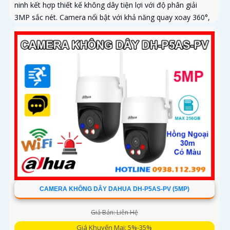
ninh kết hợp thiết kế không dây tiện lợi với độ phân giải
3MP sắc nét. Camera nổi bật với khả năng quay xoay 360°,
phát hiện chính xác người và phương tiện, cảnh báo tức thì
bằng đèn nháy và còi hú
CAMERA KHÔNG DÂY DAHUA DH-P5AS-PV (5MP)
Giá Bán: Liên Hệ
Giá Khuyến Mại: 5%-35%