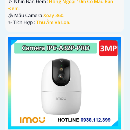
🔅 Nhìn Ban Đêm :
Hồng Ngoại 10m Có Màu Ban
Ðêm.
🕉️ Mẫu Camera
Xoay 360.
️✨ Tích Hợp :
Thu Âm Và Loa.