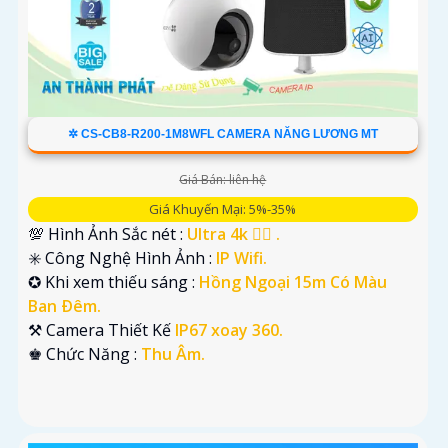
✲ CS-CB8-R200-1M8WFL CAMERA NĂNG LƯƠNG MT
Giá Bán: liên hệ
Giá Khuyến Mại: 5%-35%
💯 Hình Ảnh Sắc nét :
Ultra 4k 👍🏾 .
✳️ Công Nghệ Hình Ảnh :
IP Wifi.
✪ Khi xem thiếu sáng :
Hồng Ngoại 15m Có Màu
Ban Ðêm.
⚒ Camera Thiết Kế
IP67 xoay 360.
️♚ Chức Năng :
Thu Âm.