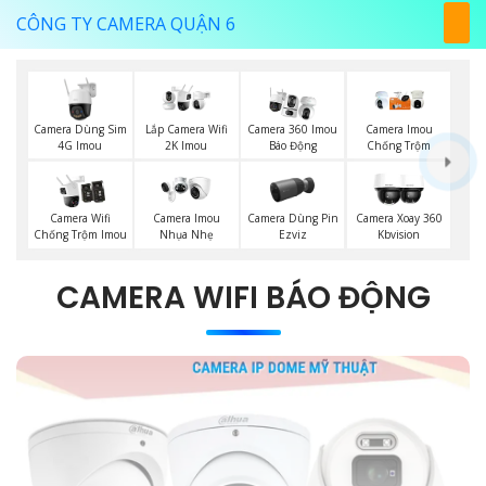
CÔNG TY CAMERA QUẬN 6
Camera Dùng Sim
Lắp Camera Wifi
Camera 360 Imou
Camera Imou
4G Imou
2K Imou
Báo Động
Chống Trộm
Camera Dùng Pin
Camera Wifi
Camera Imou
Camera Xoay 360
Ezviz
Chống Trộm Imou
Nhụa Nhẹ
Kbvision
CAMERA WIFI BÁO ĐỘNG