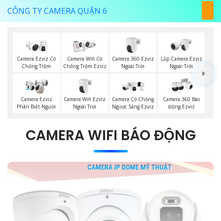
CÔNG TY CAMERA QUẬN 6
Camera 360 Ezviz
Lắp Camera Ezviz
Camera Ezviz Có
Camera Wifi Có
Ngoài Trời
Ngoài Trời
Chống Trộm
Chống Trộm Ezviz
Camera Wifi Ezviz
Camera Ezviz
Camera Có Chống
Camera 360 Báo
Ngoài Trời
Phân Biệt Người
Ngược Sáng Ezviz
Động Ezviz
CAMERA WIFI BÁO ĐỘNG