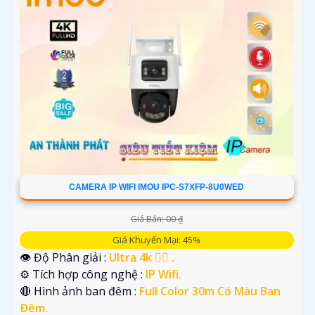
CAMERA IP WIFI IMOU IPC-S7XFP-8U0WED
Giá Bán: 00 ₫
Giá Khuyến Mại: 45%
👁 Độ Phân giải :
Ultra 4k 👍🏾 .
⚙ Tích hợp công nghệ :
IP Wifi.
🔴 Hình ảnh ban đêm :
Full Color 30m Có Màu Ban
Ðêm.