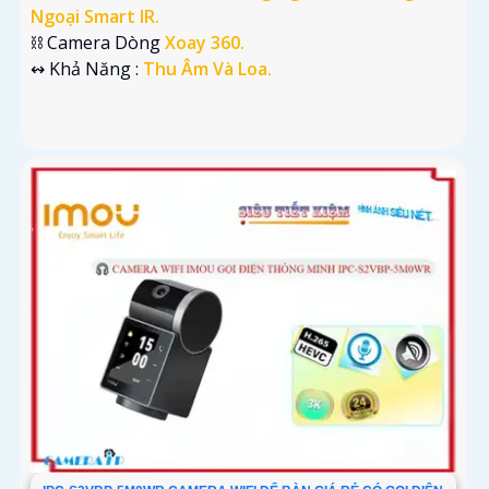
Ngoại Smart IR.
⛓ Camera Dòng
Xoay 360.
️↭ Khả Năng :
Thu Âm Và Loa.