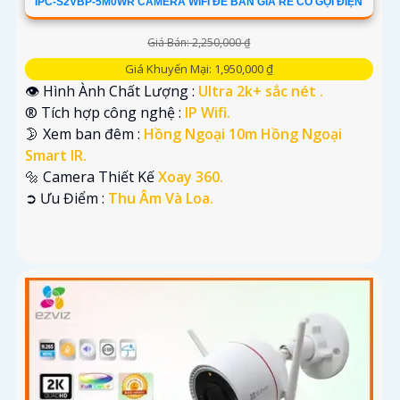
IPC-S2VBP-5M0WR CAMERA WIFI ĐỂ BÀN GIÁ RẺ CÓ GỌI ĐIỆN
Giá Bán: 2,250,000 ₫
Giá Khuyến Mại: 1,950,000 ₫
👁 Hình Ành Chất Lượng :
Ultra 2k+ sắc nét .
®️ Tích hợp công nghệ :
IP Wifi.
🌛 Xem ban đêm :
Hồng Ngoại 10m Hồng Ngoại
Smart IR.
🔩 Camera Thiết Kế
Xoay 360.
️➲ Ưu Điểm :
Thu Âm Và Loa.