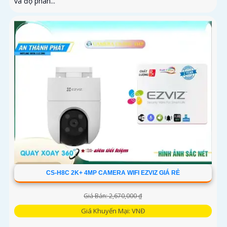
và độ phân...
CS-H8C 2K+ 4MP CAMERA WIFI EZVIZ GIÁ RẺ
Giá Bán: 2,670,000 ₫
Giá Khuyến Mại: VNĐ