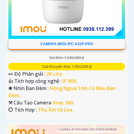
CAMERA IMOU IPC-A32P-PRO
Giá Bán: 1,500,000 ₫
Giá Khuyến Mại: 1,050,000 ₫
👀 Độ Phân giải :
2K Lite .
👍 Tích hợp công nghệ :
IP Wifi.
❃ Nhìn Ban Đêm :
Hồng Ngoại 10m Có Màu Ban
Ðêm.
⚒ Cấu Tạo Camera
Xoay 360.
️💮 Tích Hợp :
Thu Âm Và Loa.