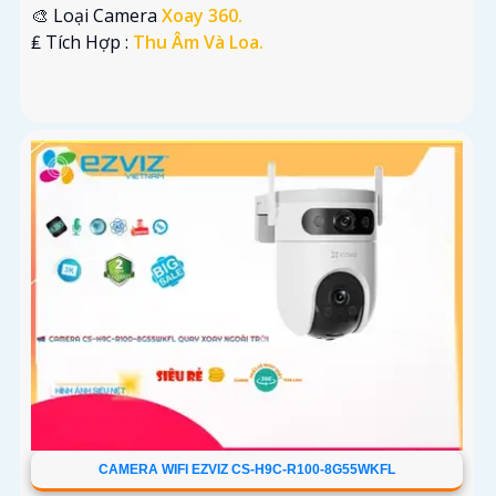
🎨 Loại Camera
Xoay 360.
️₤ Tích Hợp :
Thu Âm Và Loa.
CAMERA WIFI EZVIZ CS-H9C-R100-8G55WKFL