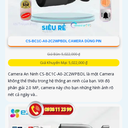
CS-BC1C-A0-2C2WPBDL CAMERA DÙNG PIN
Giá Bán: 5,022,000 ₫
Giá Khuyến Mại: 5,022,000 ₫
Camera An Ninh CS-BC1C-A0-2C2WPBDL là một Camera
không thể thiếu trong hệ thống an ninh của bạn. Với độ
phân giải 2.0 MP, camera này cho bạn những hình ảnh rõ
nét cả ngày và...