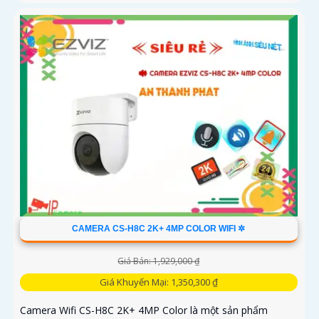
CAMERA CS-H8C 2K+ 4MP COLOR WIFI ✲
Giá Bán: 1,929,000 ₫
Giá Khuyến Mại: 1,350,300 ₫
Camera Wifi CS-H8C 2K+ 4MP Color là một sản phẩm