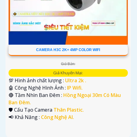
CAMERA H3C 2K+ 4MP COLOR WIFI
Giá Bán:
Giá Khuyến Mại:
💯 Hình ảnh chất lượng :
Ultra 2k .
🤖️ Công Nghệ Hình Ảnh :
IP Wifi.
🔴 Tầm Nhìn Ban Đêm :
Hồng Ngoại 30m Có Màu
Ban Ðêm.
🛡 Cấu Tạo Camera
Thân Plastic.
️📢 Khả Năng :
Công Nghệ AI.