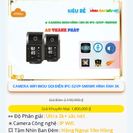
CAMERA WIFI IMOU GỌI ĐIỆN IPC-S2VP-5M0WR HÌNH ẢNH 3K
Giá Bán: 2,100,000 ₫
Giá Khuyến Mại: 1,800,000 ₫
👀 Độ Phân giải :
Ultra 2k+ sắc nét .
✳️ Camera Công nghệ :
IP Wifi.
💥 Tầm Nhìn Ban Đêm :
Hồng Ngoại 10m Hồng