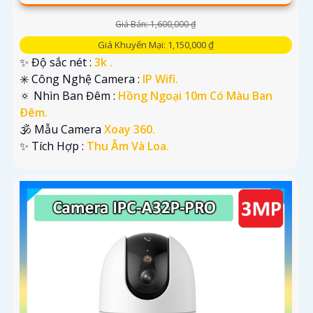
Giá Bán: 1,600,000 ₫
Giá Khuyến Mại: 1,150,000 ₫
✨ Độ sắc nét :
3k .
✳️ Công Nghệ Camera :
IP Wifi.
🔅 Nhìn Ban Đêm :
Hồng Ngoại 10m Có Màu Ban
Ðêm.
🕉️ Mẫu Camera
Xoay 360.
️✨ Tích Hợp :
Thu Âm Và Loa.