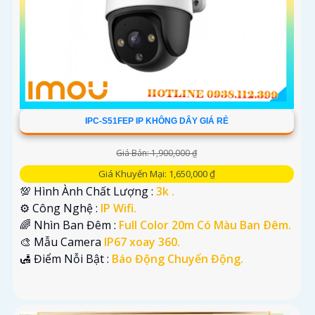
IPC-S51FEP IP KHÔNG DÂY GIÁ RẺ
Giá Bán: 1,900,000 ₫
Giá Khuyến Mại: 1,650,000 ₫
💯 Hình Ành Chất Lượng :
3k .
⚙ Công Nghệ :
IP Wifi.
🌈 Nhìn Ban Đêm :
Full Color 20m Có Màu Ban Ðêm.
🎨 Mẫu Camera
IP67 xoay 360.
️🛃 Điểm Nỗi Bật :
Báo Động Chuyển Động.