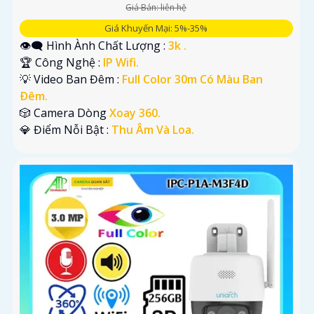
Giá Bán: liên hệ
Giá Khuyến Mại: 5%-35%
👁️‍🗨 Hình Ành Chất Lượng :
3k .
🏆 Công Nghệ :
IP Wifi.
💡 Video Ban Đêm :
Full Color 30m Có Màu Ban
Ðêm.
🎲 Camera Dòng
Xoay 360.
️💎 Điểm Nỗi Bật :
Thu Âm Và Loa.