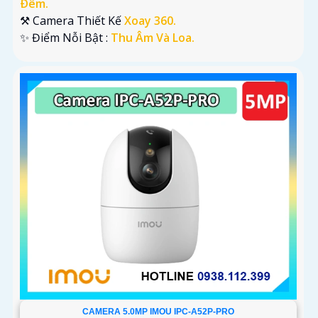
Ðêm.
⚒ Camera Thiết Kế
Xoay 360.
️✨ Điểm Nỗi Bật :
Thu Âm Và Loa.
CAMERA 5.0MP IMOU IPC-A52P-PRO