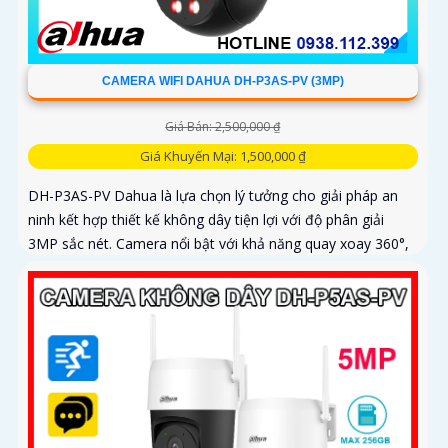
CAMERA WIFI DAHUA DH-P3AS-PV (3MP)
Giá Bán: 2,500,000 ₫
Giá Khuyến Mại: 1,500,000 ₫
DH-P3AS-PV Dahua là lựa chọn lý tưởng cho giải pháp an
ninh kết hợp thiết kế không dây tiện lợi với độ phân giải
3MP sắc nét. Camera nổi bật với khả năng quay xoay 360°,
phát hiện chính xác người và phương tiện, cảnh báo tức thì
bằng đèn nháy và còi hú