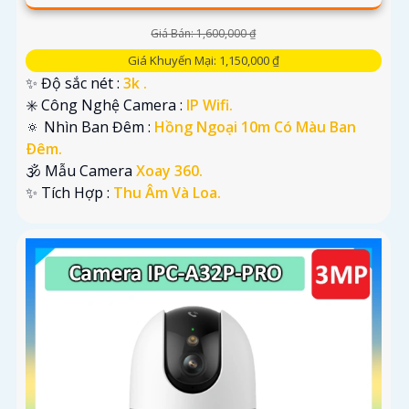
Giá Bán: 1,600,000 ₫
Giá Khuyến Mại: 1,150,000 ₫
✨ Độ sắc nét :
3k .
✳️ Công Nghệ Camera :
IP Wifi.
🔅 Nhìn Ban Đêm :
Hồng Ngoại 10m Có Màu Ban
Ðêm.
🕉️ Mẫu Camera
Xoay 360.
️✨ Tích Hợp :
Thu Âm Và Loa.