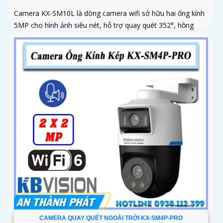
Camera KX-SM10L là dòng camera wifi sở hữu hai ống kính
5MP cho hình ảnh siêu nét, hỗ trợ quay quét 352°, hồng
ngoại 50m và đèn LED ánh sáng ấm lên đến 40m
CAMERA QUAY QUÉT NGOÀI TRỜI KX-SM4P-PRO