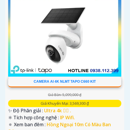
CAMERA AI 4K NLMT TAPO C660 KIT
Giá Bán: 5,099,000 ₫
Giá Khuyến Mại: 3,569,300 ₫
✨ Độ Phân giải :
Ultra 4k 👍🏾 .
⚛️ Tích hợp công nghệ :
IP Wifi.
🔅 Xem ban đêm :
Hồng Ngoại 10m Có Màu Ban