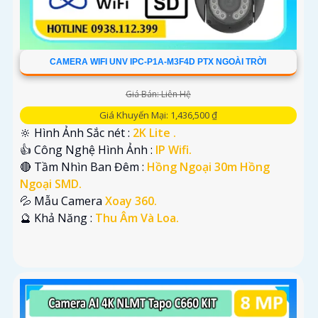
CAMERA WIFI UNV IPC-P1A-M3F4D PTX NGOÀI TRỜI
Giá Bán: Liên Hệ
Giá Khuyến Mại: 1,436,500 ₫
🔆 Hình Ảnh Sắc nét :
2K Lite .
👍 Công Nghệ Hình Ảnh :
IP Wifi.
🔴 Tầm Nhìn Ban Đêm :
Hồng Ngoại 30m Hồng
Ngoại SMD.
💦 Mẫu Camera
Xoay 360.
️🔮 Khả Năng :
Thu Âm Và Loa.