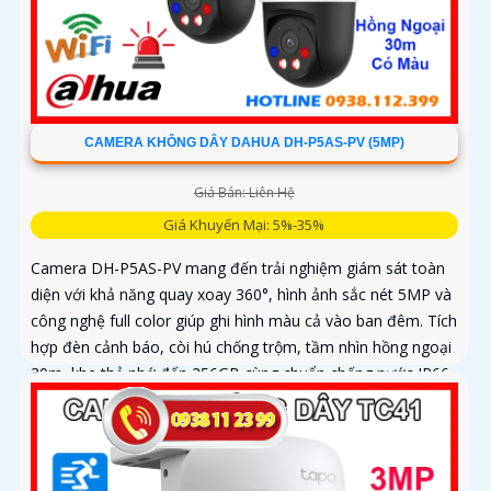
CAMERA KHÔNG DÂY DAHUA DH-P5AS-PV (5MP)
Giá Bán: Liên Hệ
Giá Khuyến Mại: 5%-35%
Camera DH-P5AS-PV mang đến trải nghiệm giám sát toàn
diện với khả năng quay xoay 360°, hình ảnh sắc nét 5MP và
công nghệ full color giúp ghi hình màu cả vào ban đêm. Tích
hợp đèn cảnh báo, còi hú chống trộm, tầm nhìn hồng ngoại
30m, khe thẻ nhớ đến 256GB cùng chuẩn chống nước IP66
camera hoạt động ổn định trong mọi điều kiện