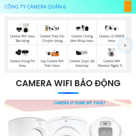
CÔNG TY CAMERA QUẬN 6
Camera Wifi Imou
Camera Theo Dỏi
Camera Chống
Camera Có DWDR
Báo Động
Chuyển Động
Xâm Nhập Imou
Imou
Imou
Camera Quan Sát
Camera Wifi
Camera Dùng Pin
Lắp Camera Wifi
Visioncop
Kbvision Ngoài Trời
Imou
Thân Imou
360
CAMERA WIFI BÁO ĐỘNG