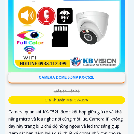
CAMERA DOME 5.0MP KX-C52L
Giá Bán: liên hệ
Giá Khuyến Mại: 5%-35%
Camera quan sát KX-C52L được kết hợp giữa giá rẻ và khả
năng micro và loa nghe nói cùng một lúc. Camera IP không
dây này trang bị 2 chế độ hồng ngoại và led trợ sáng giúp
giám sát ban đêm hiệu quả, thiết kế dome nhỏ gọn cho ra