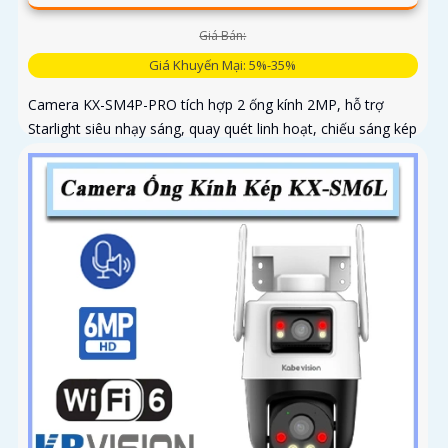
Giá Bán:
Giá Khuyến Mại: 5%-35%
Camera KX-SM4P-PRO tích hợp 2 ống kính 2MP, hỗ trợ
Starlight siêu nhạy sáng, quay quét linh hoạt, chiếu sáng kép
thông minh và LED ánh sáng ấm 30m. Công nghệ AI-ISP kết
hợp cảm biến lớn tối ưu hình ảnh ban đêm