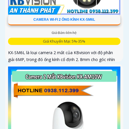
CAMERA WI-FI 2 ỐNG KÍNH KX-SM6L
Giá Bán: liên hệ
Giá Khuyến Mại: 5%-35%
KX-SM6L là loại camera 2 mắt của KBvision với độ phân
giải 6MP, trong đó ống kính cố định 2. 8mm cho góc nhìn
95° và ống kính quay quét 6mm điều khiển từ xa góc ngang
352°