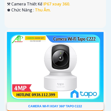
⚒ Camera Thiết Kế
IP67 xoay 360.
️♚ Chức Năng :
Thu Âm.
CAMERA WI-FI XOAY 360º TAPO C222