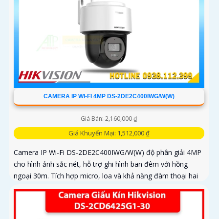
CAMERA IP WI-FI 4MP DS-2DE2C400IWG/W(W)
Giá Bán: 2,160,000 ₫
Giá Khuyến Mại: 1,512,000 ₫
Camera IP Wi-Fi DS-2DE2C400IWG/W(W) độ phân giải 4MP
cho hình ảnh sắc nét, hỗ trợ ghi hình ban đêm với hồng
ngoại 30m. Tích hợp micro, loa và khả năng đàm thoại hai
chiều