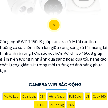
Công nghệ WDR 150dB giúp camera xử lý tốt các tình
huống có sự chênh lệch lớn giữa vùng sáng và tối, mang lại
hình ảnh rõ ràng hơn, sắc nét hơn. Với chỉ số 150dB giúp
giảm hiện tượng hình ảnh quá sáng hoặc quá tối, nâng cao
chất lượng giám sát trong môi trường có ánh sáng phức
tạp.
CAMERA WIFI BÁO ĐỘNG
'
Mic Và Loa
Dual Light
78°
Hồng Ngoại
Full Color
AI
Xoay 360
3D DNR
AI Coding
IP66