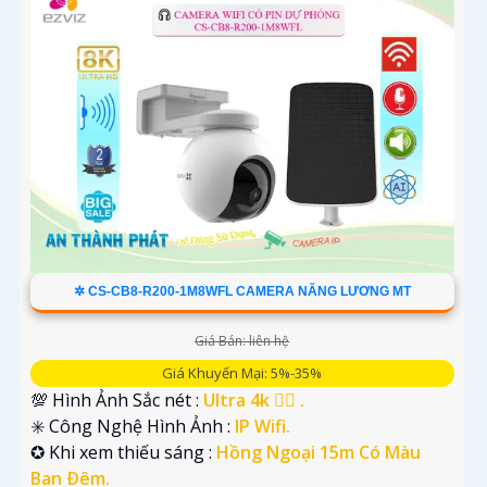
✲ CS-CB8-R200-1M8WFL CAMERA NĂNG LƯƠNG MT
Giá Bán: liên hệ
Giá Khuyến Mại: 5%-35%
💯 Hình Ảnh Sắc nét :
Ultra 4k 👍🏾 .
✳️ Công Nghệ Hình Ảnh :
IP Wifi.
✪ Khi xem thiếu sáng :
Hồng Ngoại 15m Có Màu
Ban Ðêm.