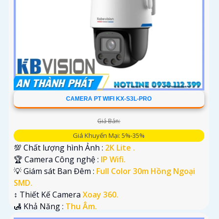
CAMERA PT WIFI KX-S3L-PRO
Giá Bán:
Giá Khuyến Mại: 5%-35%
💯 Chất lượng hình Ảnh :
2K Lite .
🏆 Camera Công nghệ :
IP Wifi.
💡 Giám sát Ban Đêm :
Full Color 30m Hồng Ngoại
SMD.
↕️ Thiết Kế Camera
Xoay 360.
️🛃 Khả Năng :
Thu Âm.