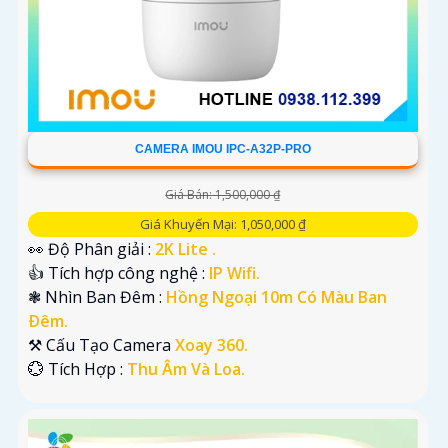
CAMERA IMOU IPC-A32P-PRO
Giá Bán: 1,500,000 ₫
Giá Khuyến Mại: 1,050,000 ₫
👀 Độ Phân giải :
2K Lite .
👍 Tích hợp công nghệ :
IP Wifi.
❃ Nhìn Ban Đêm :
Hồng Ngoại 10m Có Màu Ban
Ðêm.
⚒ Cấu Tạo Camera
Xoay 360.
️💮 Tích Hợp :
Thu Âm Và Loa.