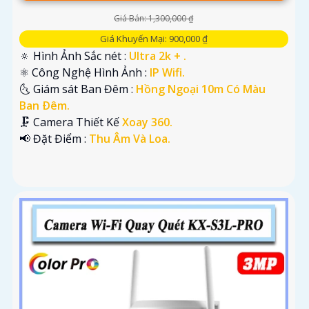
Giá Bán: 1,300,000 ₫
Giá Khuyến Mại: 900,000 ₫
🔅 Hình Ảnh Sắc nét :
Ultra 2k + .
⚛️ Công Nghệ Hình Ảnh :
IP Wifi.
🌜 Giám sát Ban Đêm :
Hồng Ngoại 10m Có Màu
Ban Ðêm.
🗜️ Camera Thiết Kế
Xoay 360.
️📢 Đặt Điểm :
Thu Âm Và Loa.