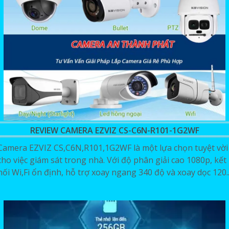
REVIEW CAMERA EZVIZ CS-C6N-R101-1G2WF
Camera EZVIZ CS,C6N,R101,1G2WF là một lựa chọn tuyệt vời
cho việc giám sát trong nhà. Với độ phân giải cao 1080p, kết
nối Wi,Fi ổn định, hỗ trợ xoay ngang 340 độ và xoay dọc 120..