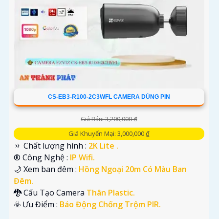
CS-EB3-R100-2C3WFL CAMERA DÙNG PIN
Giá Bán: 3,200,000 ₫
Giá Khuyến Mại: 3,000,000 ₫
🔅 Chất lượng hình :
2K Lite .
®️ Công Nghệ :
IP Wifi.
🌙 Xem ban đêm :
Hồng Ngoại 20m Có Màu Ban
Đêm.
🐉️ Cấu Tạo Camera
Thân Plastic.
️☣️ Ưu Điểm :
Báo Động Chống Trộm PIR.