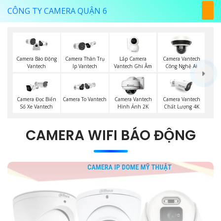
CÔNG TY CAMERA QUẬN 6
Lắp Camera
Camera Thân Trụ
Camera Vantech
Camera Báo Động
Vantech Ghi Âm
Ip Vantech
Công Nghệ Ai
Vantech
Camera Đọc Biển
Camera To Vantech
Camera Vantech
Camera Vantech
Số Xe Vantech
Hình Ảnh 2K
Chất Lượng 4K
CAMERA WIFI BÁO ĐỘNG