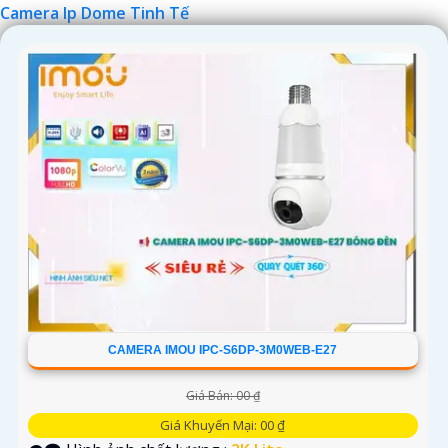
Camera Ip Dome Tinh Tế
CAMERA IMOU IPC-S6DP-3M0WEB-E27
Giá Bán: 00 ₫
Giá Khuyến Mại: 00 ₫