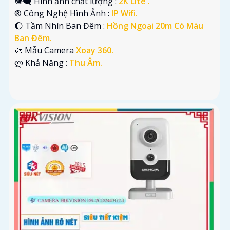
👁️‍🗨 Hình ảnh chất lượng :
2K Lite .
®️ Công Nghệ Hình Ảnh :
IP Wifi.
🌔 Tầm Nhìn Ban Đêm :
Hồng Ngoại 20m Có Màu
Ban Đêm.
🎨 Mẫu Camera
Xoay 360.
️ლ Khả Năng :
Thu Âm.