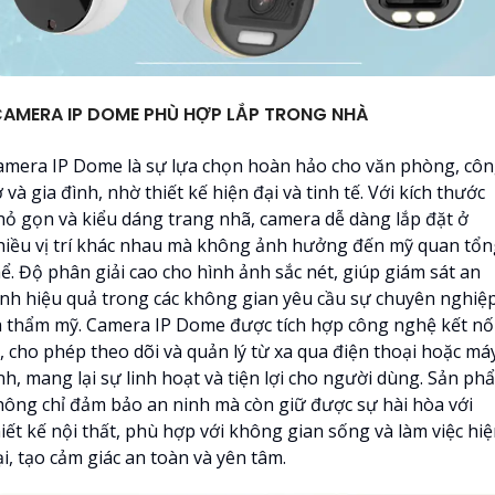
AMERA IP DOME PHÙ HỢP LẮP TRONG NHÀ
amera IP Dome là sự lựa chọn hoàn hảo cho văn phòng, cô
 và gia đình, nhờ thiết kế hiện đại và tinh tế. Với kích thước
hỏ gọn và kiểu dáng trang nhã, camera dễ dàng lắp đặt ở
hiều vị trí khác nhau mà không ảnh hưởng đến mỹ quan tổn
ể. Độ phân giải cao cho hình ảnh sắc nét, giúp giám sát an
inh hiệu quả trong các không gian yêu cầu sự chuyên nghiệ
à thẩm mỹ. Camera IP Dome được tích hợp công nghệ kết nố
P, cho phép theo dõi và quản lý từ xa qua điện thoại hoặc má
nh, mang lại sự linh hoạt và tiện lợi cho người dùng. Sản ph
hông chỉ đảm bảo an ninh mà còn giữ được sự hài hòa với
iết kế nội thất, phù hợp với không gian sống và làm việc hi
i, tạo cảm giác an toàn và yên tâm.