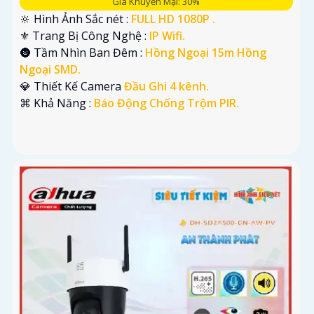
Giá Khuyến Mại: 30%
🔆 Hình Ảnh Sắc nét :
FULL HD 1080P .
⚜️ Trang Bị Công Nghệ :
IP Wifi.
🌚 Tầm Nhìn Ban Đêm :
Hồng Ngoại 15m Hồng
Ngoại SMD.
💎 Thiết Kế Camera
Đầu Ghi 4 kênh.
️⌘ Khả Năng :
Báo Động Chống Trộm PIR.