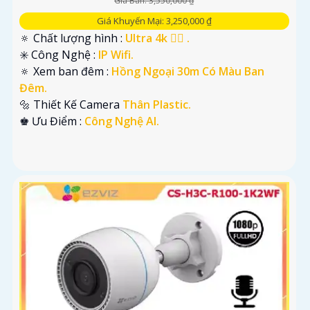
Giá Bán: 3,550,000 ₫
Giá Khuyến Mại: 3,250,000 ₫
🔅 Chất lượng hình :
Ultra 4k 👍🏾 .
✳️ Công Nghệ :
IP Wifi.
🔅 Xem ban đêm :
Hồng Ngoại 30m Có Màu Ban
Đêm.
🔩 Thiết Kế Camera
Thân Plastic.
️♚ Ưu Điểm :
Công Nghệ AI.