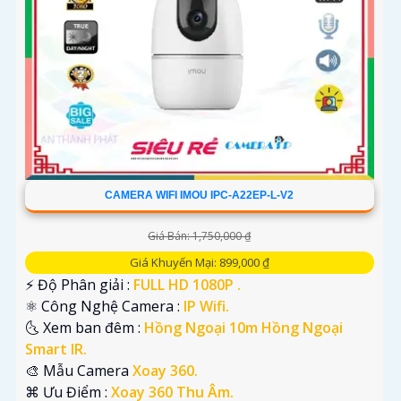
CAMERA WIFI IMOU IPC-A22EP-L-V2
Giá Bán: 1,750,000 ₫
Giá Khuyến Mại: 899,000 ₫
️⚡ Độ Phân giải :
FULL HD 1080P .
⚛️ Công Nghệ Camera :
IP Wifi.
🌜 Xem ban đêm :
Hồng Ngoại 10m Hồng Ngoại
Smart IR.
🎨 Mẫu Camera
Xoay 360.
️⌘ Ưu Điểm :
Xoay 360 Thu Âm.