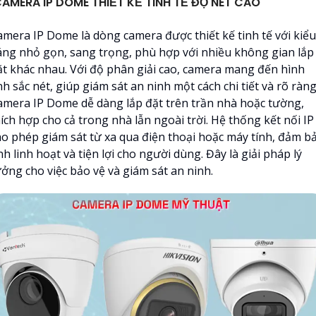
AMERA IP DOME THIẾT KẾ TINH TẾ ĐỘ NÉT CAO
amera IP Dome là dòng camera được thiết kế tinh tế với kiểu
áng nhỏ gọn, sang trọng, phù hợp với nhiều không gian lắp
ặt khác nhau. Với độ phân giải cao, camera mang đến hình
h sắc nét, giúp giám sát an ninh một cách chi tiết và rõ ràng
amera IP Dome dễ dàng lắp đặt trên trần nhà hoặc tường,
ích hợp cho cả trong nhà lẫn ngoài trời. Hệ thống kết nối IP
ho phép giám sát từ xa qua điện thoại hoặc máy tính, đảm b
nh linh hoạt và tiện lợi cho người dùng. Đây là giải pháp lý
ưởng cho việc bảo vệ và giám sát an ninh.