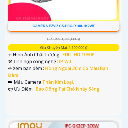
CAMERA EZVIZ CS-H3C-R100-1K2WF
Giá Bán: 1,380,000 ₫
Giá Khuyến Mại: 1,100,000 ₫
✨ Hình Ành Chất Lượng :
FULL HD 1080P .
⚒ Tích hợp công nghệ :
IP Wifi.
❈ Xem ban đêm :
Hồng Ngoại 30m Có Màu Ban
Đêm.
👑 Mẫu Camera
Thân Kim Loại.
️ლ Ưu Điểm :
Báo Động Tại Chỗ Nháy Sáng.