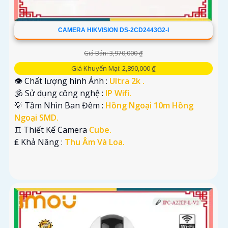
CAMERA HIKVISION DS-2CD2443G2-I
Giá Bán: 3,970,000 ₫
Giá Khuyến Mại: 2,890,000 ₫
👁 Chất lượng hình Ảnh :
Ultra 2k .
🕉️ Sử dụng công nghệ :
IP Wifi.
💡 Tầm Nhìn Ban Đêm :
Hồng Ngoại 10m Hồng
Ngoại SMD.
♊ Thiết Kế Camera
Cube.
️₤ Khả Năng :
Thu Âm Và Loa.