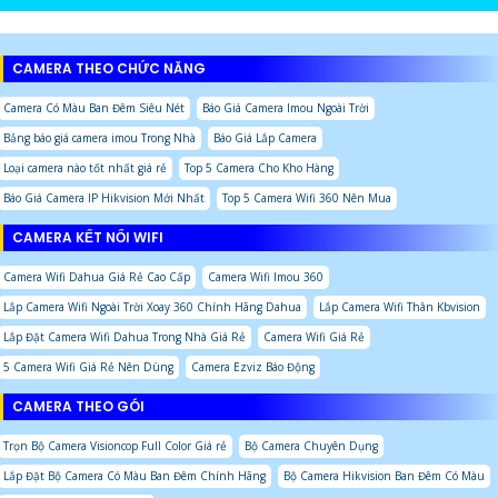
CAMERA THEO CHỨC NĂNG
Camera Có Màu Ban Đêm Siêu Nét
Báo Giá Camera Imou Ngoài Trời
Bảng báo giá camera imou Trong Nhà
Báo Giá Lắp Camera
Loại camera nào tốt nhất giá rẻ
Top 5 Camera Cho Kho Hàng
Báo Giá Camera IP Hikvision Mới Nhất
Top 5 Camera Wifi 360 Nên Mua
CAMERA KẾT NỐI WIFI
Camera Wifi Dahua Giá Rẻ Cao Cấp
Camera Wifi Imou 360
Lắp Camera Wifi Ngoài Trời Xoay 360 Chính Hãng Dahua
Lắp Camera Wifi Thân Kbvision
Lắp Đặt Camera Wifi Dahua Trong Nhà Giá Rẻ
Camera Wifi Giá Rẻ
5 Camera Wifi Giá Rẻ Nên Dùng
Camera Ezviz Báo Động
CAMERA THEO GÓI
Trọn Bộ Camera Visioncop Full Color Giá rẻ
Bộ Camera Chuyên Dụng
Lắp Đặt Bộ Camera Có Màu Ban Đêm Chính Hãng
Bộ Camera Hikvision Ban Đêm Có Màu