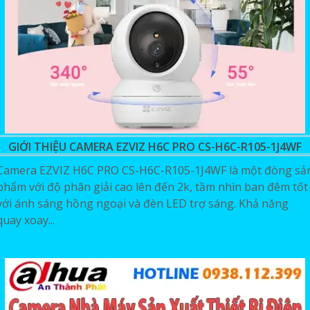
GIỚI THIỆU CAMERA EZVIZ H6C PRO CS-H6C-R105-1J4WF
Camera EZVIZ H6C PRO CS-H6C-R105-1J4WF là một đòng sả
phẩm với độ phân giải cao lên đến 2k, tầm nhìn ban đêm tốt
với ánh sáng hồng ngoại và đèn LED trợ sáng. Khả năng
quay xoay...