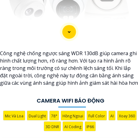
Công nghệ chống ngược sáng WDR 130dB giúp camera ghi
hình chất lượng hơn, rõ ràng hơn. Với tạo ra hình ảnh rõ
ràng trong môi trường có sự chênh lệch sáng tối. Khi lắp
đặt ngoài trời, công nghệ này tự động cân bằng ánh sáng
giữa các vùng ánh sáng giúp hình ảnh giám sát hài hòa hơn
CAMERA WIFI BÁO ĐỘNG
Mic Và Loa
Dual Light
78°
Hồng Ngoại
Full Color
AI
Xoay 360
'
3D DNR
AI Coding
IP66