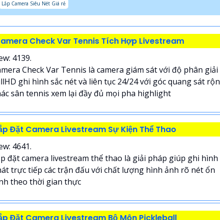
Lắp Camera Siêu Nét Giá rẻ
amera Check Var Tennis Tích Hợp Livestream
ew: 4139.
mera Check Var Tennis là camera giám sát với độ phân giải
llHD ghi hình sắc nét và liên tục 24/24 với góc quang sát rộ
ác sân tennis xem lại đầy đủ mọi pha highlight
ắp Đặt Camera Livestream Sự Kiện Thể Thao
ew: 4641.
p đặt camera livestream thể thao là giải pháp giúp ghi hình
át trực tiếp các trận đấu với chất lượng hình ảnh rõ nét ổn
nh theo thời gian thực
ắp Đặt Camera Livestream Bộ Môn Pickleball