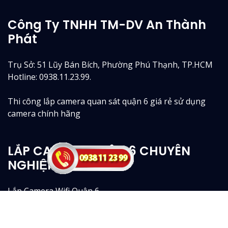
Công Ty TNHH TM-DV An Thành
Phát
Trụ Sở: 51 Lũy Bán Bích, Phường Phú Thạnh, TP.HCM
Hotline: 0938.11.23.99.
Thi công lắp camera quan sát quận 6 giá rẻ sử dụng
camera chính hãng
LẮP CAMERA QUẬN 6 CHUYÊN
NGHIỆP
Lắp Camera Wifi Quận 6
Lắp Camera Quận 6 Trọn Gói
Lắp Camera Văn Phòng Tại Quận 6