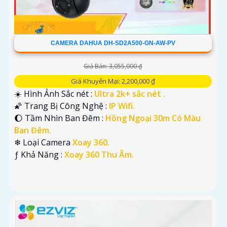
CAMERA DAHUA DH-SD2A500-GN-AW-PV
Giá Bán: 3,055,000 ₫
Giá Khuyến Mại: 2,200,000 ₫
☀️ Hình Ảnh Sắc nét :
Ultra 2k+ sắc nét .
🌠 Trang Bị Công Nghệ :
IP Wifi.
🌔 Tầm Nhìn Ban Đêm :
Hồng Ngoại 30m Có Màu
Ban Đêm.
❄ Loại Camera
Xoay 360.
️ƒ Khả Năng :
Xoay 360 Thu Âm.