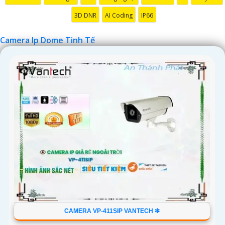
'
3D DNR
AI Coding
IP66
Camera Ip Dome Tinh Tế
CAMERA VP-411SIP VANTECH ❇