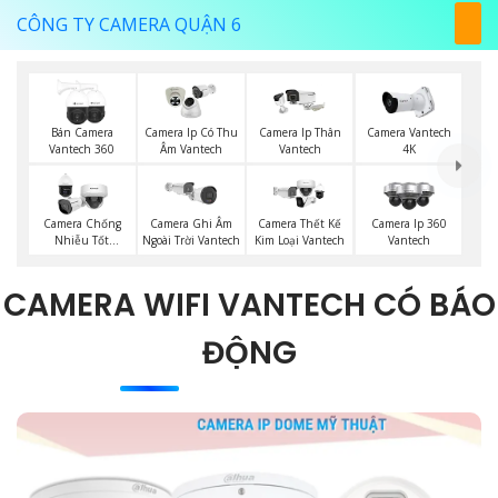
CÔNG TY CAMERA QUẬN 6
Bán Camera
Camera Ip Có Thu
Camera Ip Thân
Camera Vantech
Vantech 360
Âm Vantech
Vantech
4K
Camera Chống
Camera Ghi Âm
Camera Thết Kế
Camera Ip 360
Nhiễu Tốt
Ngoài Trời Vantech
Kim Loại Vantech
Vantech
Vantech
CAMERA WIFI VANTECH CÓ BÁO
ĐỘNG