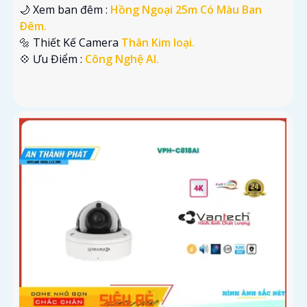
🌙 Xem ban đêm :
Hồng Ngoại 25m Có Màu Ban
Ðêm.
🔩 Thiết Kế Camera
Thân Kim loại.
️💠 Ưu Điểm :
Công Nghệ AI.