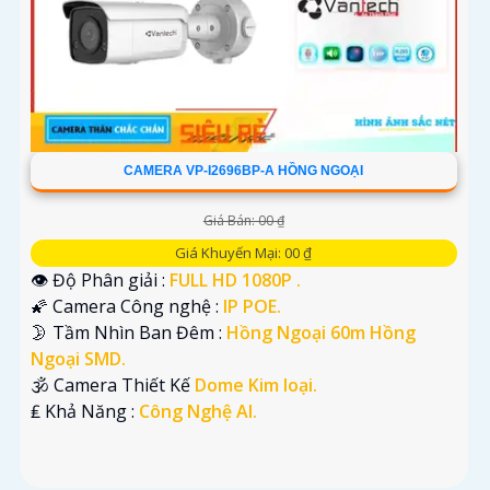
CAMERA VP-I2696BP-A HỒNG NGOẠI
Giá Bán: 00 ₫
Giá Khuyến Mại: 00 ₫
👁 Độ Phân giải :
FULL HD 1080P .
🌠 Camera Công nghệ :
IP POE.
🌛 Tầm Nhìn Ban Đêm :
Hồng Ngoại 60m Hồng
Ngoại SMD.
🕉️ Camera Thiết Kế
Dome Kim loại.
️₤ Khả Năng :
Công Nghệ AI.