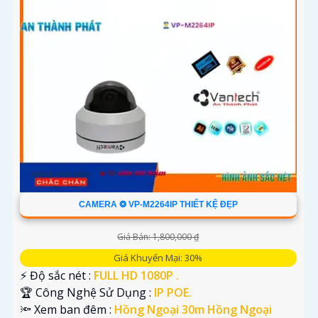
CAMERA ❂ VP-M2264IP THIẾT KỆ ĐẸP
Giá Bán: 1,800,000 ₫
Giá Khuyến Mại: 30%
️⚡ Độ sắc nét :
FULL HD 1080P .
🏆 Công Nghệ Sử Dụng :
IP POE.
🔦 Xem ban đêm :
Hồng Ngoại 30m Hồng Ngoại