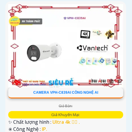
CAMERA VPH-C839AI CÔNG NGHỆ AI
Giá Bán:
Giá Khuyến Mại:
✨ Chất lượng hình :
Ultra 4k 👍🏾 .
✳️ Công Nghệ :
IP.