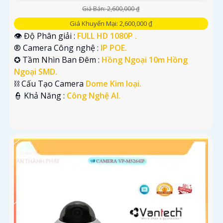
Giá Bán: 2,600,000 ₫
Giá Khuyến Mại: 2,600,000 ₫
👁 Độ Phân giải :
FULL HD 1080P .
®️ Camera Công nghệ :
IP POE.
✪ Tầm Nhìn Ban Đêm :
Hồng Ngoại 10m Hồng
Ngoại SMD.
⛓ Cấu Tạo Camera
Dome Kim loại.
️👮 Khả Năng :
Công Nghệ AI.