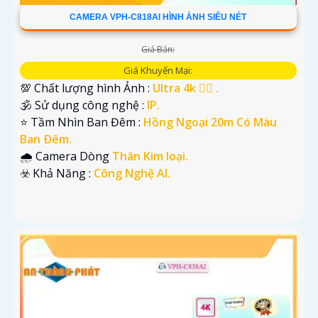
CAMERA VPH-C818AI HÌNH ẢNH SIÊU NÉT
Giá Bán:
Giá Khuyến Mại:
💯 Chất lượng hình Ảnh :
Ultra 4k 👍🏾 .
🕉️ Sử dụng công nghệ :
IP.
⭐ Tầm Nhìn Ban Đêm :
Hồng Ngoại 20m Có Màu
Ban Ðêm.
🌧️ Camera Dòng
Thân Kim loại.
️☣️ Khả Năng :
Công Nghệ AI.