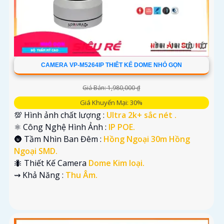
CAMERA VP-M5264IP THIÊT KẾ DOME NHỎ GỌN
Giá Bán: 1,980,000 ₫
Giá Khuyến Mại: 30%
💯 Hình ảnh chất lượng :
Ultra 2k+ sắc nét .
⚛️ Công Nghệ Hình Ảnh :
IP POE.
🌚 Tầm Nhìn Ban Đêm :
Hồng Ngoại 30m Hồng
Ngoại SMD.
🐜 Thiết Kế Camera
Dome Kim loại.
️⇝ Khả Năng :
Thu Âm.