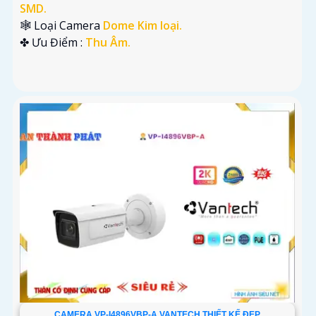
SMD.
🕸️ Loại Camera
Dome Kim loại.
️✤ Ưu Điểm :
Thu Âm.
CAMERA VP-I4896VBP-A VANTECH THIẾT KẾ ĐẸP