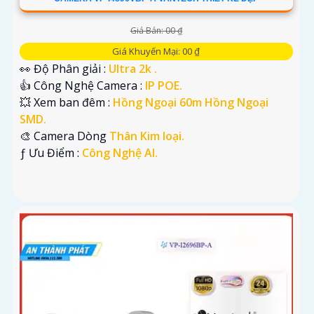
Giá Bán: 00 ₫
Giá Khuyến Mại: 00 ₫
👀 Độ Phân giải :
Ultra 2k .
👍 Công Nghệ Camera :
IP POE.
💥 Xem ban đêm :
Hồng Ngoại 60m Hồng Ngoại
SMD.
🎨 Camera Dòng
Thân Kim loại.
️ƒ Ưu Điểm :
Công Nghệ AI.