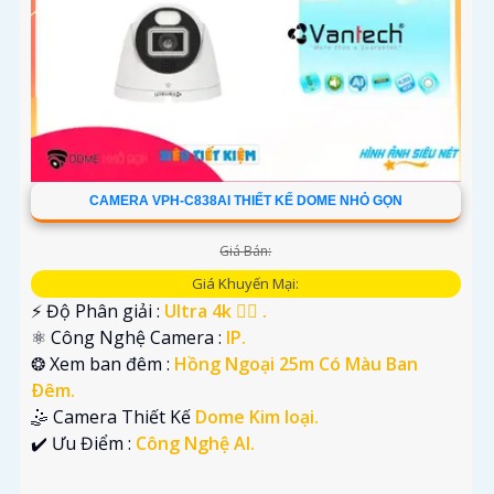
CAMERA VPH-C838AI THIẾT KẾ DOME NHỎ GỌN
Giá Bán:
Giá Khuyến Mại:
️⚡ Độ Phân giải :
Ultra 4k 👍🏾 .
⚛️ Công Nghệ Camera :
IP.
❂ Xem ban đêm :
Hồng Ngoại 25m Có Màu Ban
Ðêm.
🤹 Camera Thiết Kế
Dome Kim loại.
️✔️ Ưu Điểm :
Công Nghệ AI.