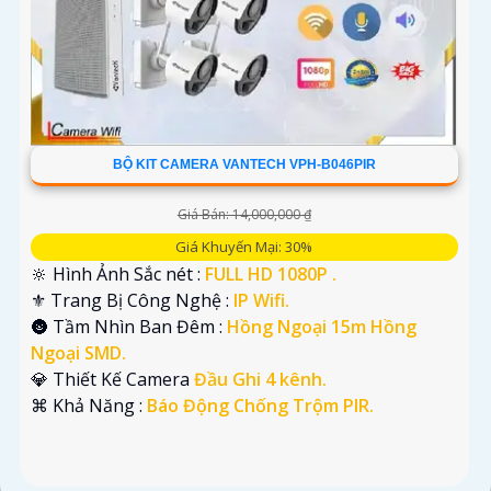
BỘ KIT CAMERA VANTECH VPH-B046PIR
Giá Bán: 14,000,000 ₫
Giá Khuyến Mại: 30%
🔆 Hình Ảnh Sắc nét :
FULL HD 1080P .
⚜️ Trang Bị Công Nghệ :
IP Wifi.
🌚 Tầm Nhìn Ban Đêm :
Hồng Ngoại 15m Hồng
Ngoại SMD.
💎 Thiết Kế Camera
Đầu Ghi 4 kênh.
️⌘ Khả Năng :
Báo Động Chống Trộm PIR.