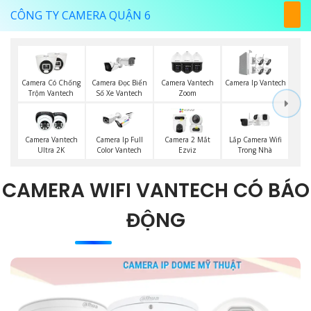
CÔNG TY CAMERA QUẬN 6
Camera Có Chống
Camera Đọc Biển
Camera Vantech
Camera Ip Vantech
Trộm Vantech
Số Xe Vantech
Zoom
Lắp Camera Wifi
Camera Vantech
Camera Ip Full
Camera 2 Mắt
Trong Nhà
Ultra 2K
Color Vantech
Ezviz
CAMERA WIFI VANTECH CÓ BÁO
ĐỘNG