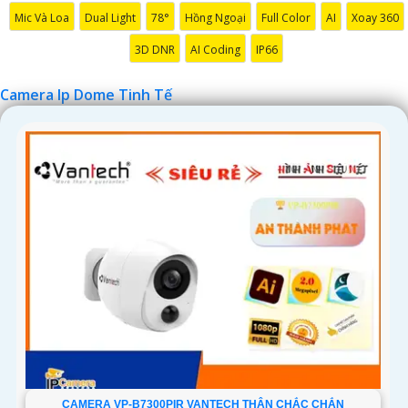
'
Mic Và Loa
Dual Light
78°
Hồng Ngoại
Full Color
AI
Xoay 360
3D DNR
AI Coding
IP66
Camera Ip Dome Tinh Tế
CAMERA VP-B7300PIR VANTECH THÂN CHẮC CHẮN