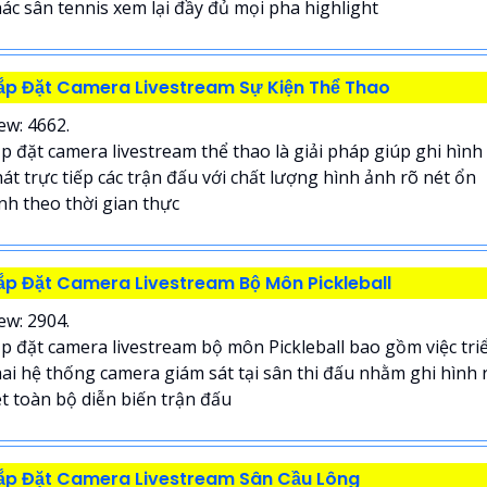
ác sân tennis xem lại đầy đủ mọi pha highlight
ắp Đặt Camera Livestream Sự Kiện Thể Thao
ew: 4662.
p đặt camera livestream thể thao là giải pháp giúp ghi hình
át trực tiếp các trận đấu với chất lượng hình ảnh rõ nét ổn
nh theo thời gian thực
ắp Đặt Camera Livestream Bộ Môn Pickleball
ew: 2904.
p đặt camera livestream bộ môn Pickleball bao gồm việc tri
ai hệ thống camera giám sát tại sân thi đấu nhằm ghi hình 
t toàn bộ diễn biến trận đấu
ắp Đặt Camera Livestream Sân Cầu Lông