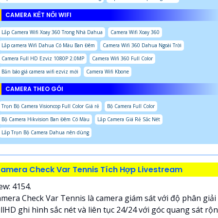
CAMERA KẾT NỐI WIFI
Lắp Camera Wifi Xoay 360 Trong Nhà Dahua
Camera Wifi Xoay 360
Lắp camera Wifi Dahua Có Màu Ban Đêm
Camera Wifi 360 Dahua Ngoài Trời
Camera Full HD Ezviz 1080P 2.0MP
Camera Wifi 360 Full Color
Bản báo giá camera wifi ezviz mới
Camera Wifi Kbone
CAMERA THEO GÓI
Trọn Bộ Camera Visioncop Full Color Giá rẻ
Bộ Camera Full Color
Bộ Camera Hikvision Ban Đêm Có Màu
Lắp Camera Giá Rẻ Sắc Nét
Lắp Trọn Bộ Camera Dahua nên dùng
amera Check Var Tennis Tích Hợp Livestream
ew: 4154.
mera Check Var Tennis là camera giám sát với độ phân giải
llHD ghi hình sắc nét và liên tục 24/24 với góc quang sát rộ