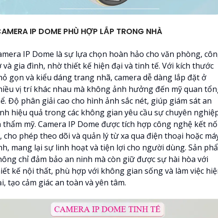
AMERA IP DOME PHÙ HỢP LẮP TRONG NHÀ
amera IP Dome là sự lựa chọn hoàn hảo cho văn phòng, cô
 và gia đình, nhờ thiết kế hiện đại và tinh tế. Với kích thước
hỏ gọn và kiểu dáng trang nhã, camera dễ dàng lắp đặt ở
hiều vị trí khác nhau mà không ảnh hưởng đến mỹ quan tổn
ể. Độ phân giải cao cho hình ảnh sắc nét, giúp giám sát an
inh hiệu quả trong các không gian yêu cầu sự chuyên nghiệ
à thẩm mỹ. Camera IP Dome được tích hợp công nghệ kết nố
P, cho phép theo dõi và quản lý từ xa qua điện thoại hoặc má
nh, mang lại sự linh hoạt và tiện lợi cho người dùng. Sản ph
hông chỉ đảm bảo an ninh mà còn giữ được sự hài hòa với
iết kế nội thất, phù hợp với không gian sống và làm việc hi
i, tạo cảm giác an toàn và yên tâm.