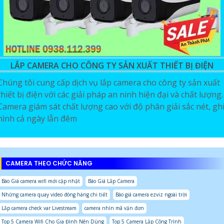
LẮP CAMERA CHO CÔNG TY SẢN XUẤT THIẾT BỊ ĐIỆN
Chúng tôi cung cấp dịch vụ lắp camera cho công ty sản xuất
thiết bị điện với các giải pháp an ninh hiện đại và chất lượng.
Camera giám sát chất lượng cao với độ phân giải sắc nét, gh
hình cả ngày lẫn đêm
CAMERA THEO CHỨC NĂNG
Báo Giá camera wifi mới cập nhật
Báo Giá Lắp Camera
Những camera quay video đóng hàng chi tiết
Báo giá camera ezviz ngoài trời
Lắp camera check var Livestream
camera nhìn mã vận đơn
Top 5 Camera Wifi Cho Gia Đình Nên Dùng
Top 5 Camera Lắp Công Trình