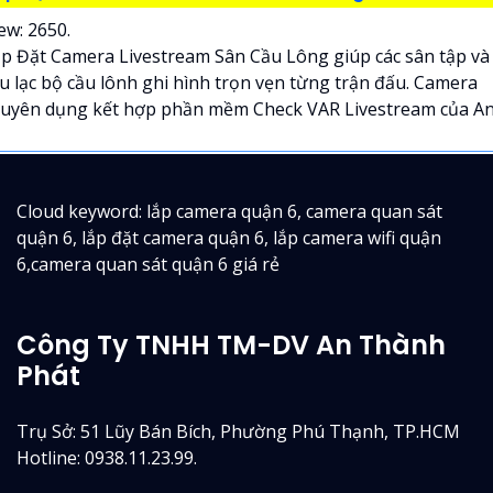
ew: 2650.
p Đặt Camera Livestream Sân Cầu Lông giúp các sân tập và
u lạc bộ cầu lônh ghi hình trọn vẹn từng trận đấu. Camera
uyên dụng kết hợp phần mềm Check VAR Livestream của An.
Cloud keyword: lắp camera quận 6, camera quan sát
quận 6, lắp đặt camera quận 6, lắp camera wifi quận
6,camera quan sát quận 6 giá rẻ
Công Ty TNHH TM-DV An Thành
Phát
Trụ Sở: 51 Lũy Bán Bích, Phường Phú Thạnh, TP.HCM
Hotline: 0938.11.23.99.