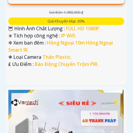
Giá Bán: 1,980,000 ₫
Giá Khuyến Mại: 30%
🦉 Hình Ành Chất Lượng :
FULL HD 1080P .
✳️ Tích hợp công nghệ :
IP Wifi.
❈ Xem ban đêm :
Hồng Ngoại 10m Hồng Ngoại
Smart IR.
❄ Loại Camera
Thân Plastic.
️₤ Ưu Điểm :
Báo Động Chuyển Trộm PIR.