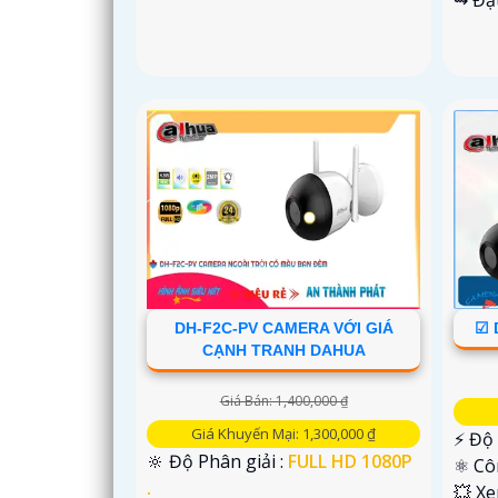
'
DH-F2C-PV CAMERA VỚI GIÁ
☑ 
CẠNH TRANH DAHUA
Giá Bán: 1,400,000 ₫
Giá Khuyến Mại: 1,300,000 ₫
️⚡ Độ
🔆 Độ Phân giải :
FULL HD 1080P
⚛️ C
.
💥 X