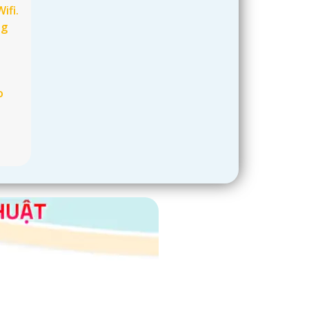
Wifi.
ng
o