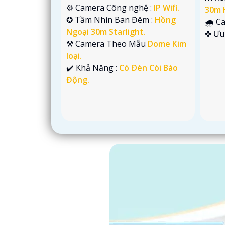
⚙ Camera Công nghệ :
IP Wifi.
30m 
✪ Tầm Nhìn Ban Đêm :
Hồng
🌧️ 
Ngoại 30m Starlight.
️✤ Ưu
⚒ Camera Theo Mẫu
Dome Kim
loại.
️✔️ Khả Năng :
Có Ðèn Còi Báo
Động.