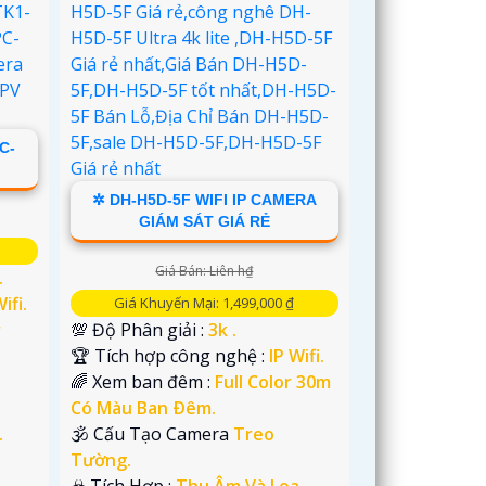
C-
✲ DH-H5D-5F WIFI IP CAMERA
GIÁM SÁT GIÁ RẺ
Giá Bán: Liên h₫
.
ifi.
Giá Khuyến Mại: 1,499,000 ₫
r
💯 Độ Phân giải :
3k .
🏆 Tích hợp công nghệ :
IP Wifi.
🌈 Xem ban đêm :
Full Color 30m
Có Màu Ban Ðêm.
.
🕉️ Cấu Tạo Camera
Treo
Tường.
️☣️ Tích Hợp :
Thu Âm Và Loa.