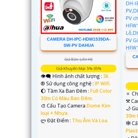
CAMERA DH-IPC-HDW1539DA-
SW-PV DAHUA
CA
Giá Bán: Liên Hệ
Giá Khuyến Mại: 5%-35%
👁️‍🗨 Hình ảnh chất lượng :
3k .
®️ Sử dụng công nghệ :
IP Wifi.
🌔 Tầm Xa Ban Đêm :
Full Color
🔅 Ch
30m Có Màu Ban Ðêm.
⚒ Ca
🎨 Cấu Tạo Camera
Dome Kim
🌙 G
loại + Nhựa.
30m 
️ლ Đặt Điểm :
Thu Âm Và Loa.
🕸️ 
Plast
️⇝ Đặ