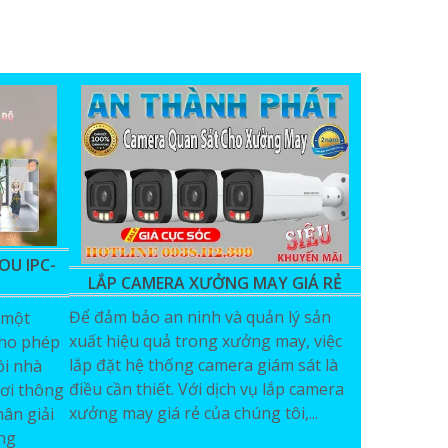
OU IPC-
LẮP CAMERA XƯỞNG MAY GIÁ RẺ
Để đảm bảo an ninh và quản lý sản
 một
xuất hiệu quả trong xưởng may, việc
cho phép
lắp đặt hệ thống camera giám sát là
ôi nhà
điều cần thiết. Với dịch vụ lắp camera
ơi thông
xưởng may giá rẻ của chúng tôi,...
hân giải
àng