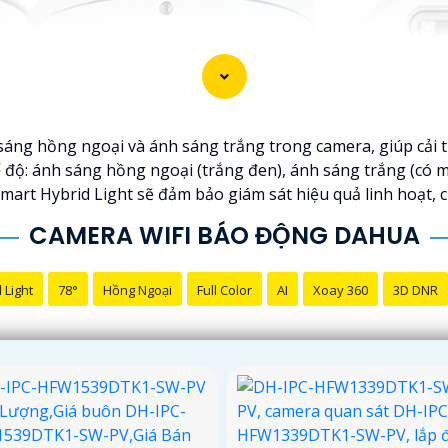
sáng hồng ngoại và ánh sáng trắng trong camera, giúp cải t
 độ: ánh sáng hồng ngoại (trắng đen), ánh sáng trắng (có 
mart Hybrid Light sẽ đảm bảo giám sát hiệu quả linh hoạt, 
CAMERA WIFI BÁO ĐỘNG DAHUA
 Light
78°
Hồng Ngoại
Full Color
AI
Xoay 360
3D DNR