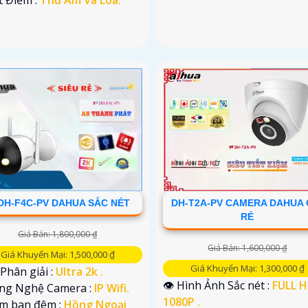
DH-F4C-PV DAHUA SẮC NÉT
DH-T2A-PV CAMERA DAHUA 
RẺ
Giá Bán: 1,800,000 ₫
Giá Bán: 1,600,000 ₫
Giá Khuyến Mại: 1,500,000 ₫
Giá Khuyến Mại: 1,300,000 ₫
 Phân giải :
Ultra 2k .
👁 Hình Ảnh Sắc nét :
FULL 
ông Nghệ Camera :
IP Wifi.
1080P .
em ban đêm :
Hồng Ngoại