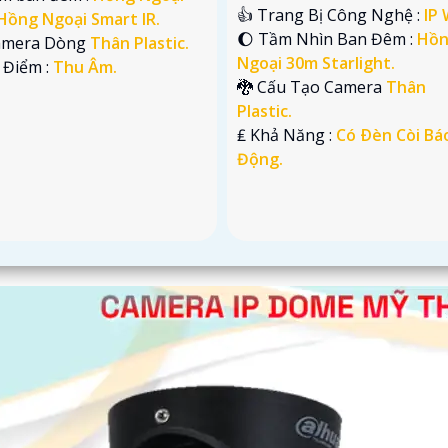
👍 Trang Bị Công Nghệ :
IP 
Hồng Ngoại Smart IR.
🌔 Tầm Nhìn Ban Đêm :
Hồ
Camera Dòng
Thân Plastic.
Ngoại 30m Starlight.
 Điểm :
Thu Âm.
🐉️ Cấu Tạo Camera
Thân
Plastic.
️₤ Khả Năng :
Có Ðèn Còi Bá
Động.