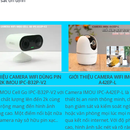
HIỆU CAMERA WIFI DÙNG PIN
GIỚI THIỆU CAMERA WIFI IM
2K IMOU IPC-B32P-V2
A42EP-L
MOU Cell Go IPC-B32P-V2 với
Camera IMOU IPC-A42EP-L là
 chất lượng lên đến 2k cùng
thiết bị an ninh thông minh, 
 rộng mang đến hình ảnh
bạn giám sát và kiểm soát ng
ng cao. Một điểm nổi bật nữa
hoặc văn phòng mọi lúc mọi n
amera này sở hữu pin xạc...
qua kết nối internet. Với độ p
cao, hình ảnh sắc nét và rõ r