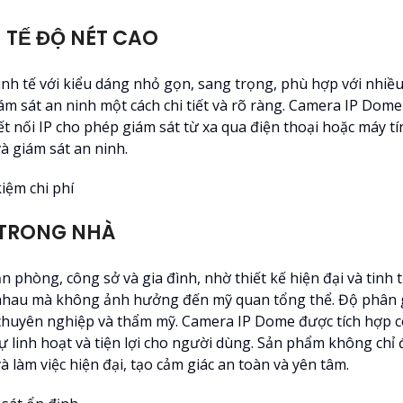
 TẾ ĐỘ NÉT CAO
nh tế với kiểu dáng nhỏ gọn, sang trọng, phù hợp với nhiều
m sát an ninh một cách chi tiết và rõ ràng. Camera IP Dome
t nối IP cho phép giám sát từ xa qua điện thoại hoặc máy tín
và giám sát an ninh.
 TRONG NHÀ
phòng, công sở và gia đình, nhờ thiết kế hiện đại và tinh t
c nhau mà không ảnh hưởng đến mỹ quan tổng thể. Độ phân gi
 chuyên nghiệp và thẩm mỹ. Camera IP Dome được tích hợp cô
 sự linh hoạt và tiện lợi cho người dùng. Sản phẩm không ch
à làm việc hiện đại, tạo cảm giác an toàn và yên tâm.