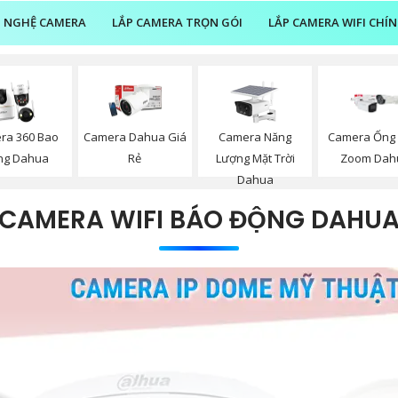
 NGHỆ CAMERA
LẮP CAMERA TRỌN GÓI
LẮP CAMERA WIFI CHÍ
Camera Năng
ra 360 Bao
Camera Dahua Giá
Camera Ống 
Lượng Mặt Trời
ng Dahua
Rẻ
Zoom Dah
Dahua
CAMERA WIFI BÁO ĐỘNG DAHU