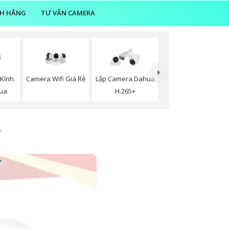
NH HÃNG
TƯ VẤN CAMERA
Camera Wifi Giá Rẻ
Kính
Lắp Camera Dahua
ua
H.265+
A