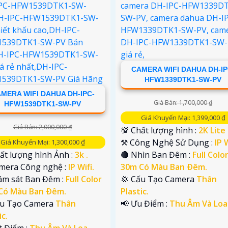
CAMERA WIFI DAHUA DH-IP
HFW1339DTK1-SW-PV
MERA WIFI DAHUA DH-IPC-
Giá Bán: 1,700,000 ₫
HFW1539DTK1-SW-PV
Giá Khuyến Mại: 1,399,000 ₫
Giá Bán: 2,000,000 ₫
💯 Chất lượng hình :
2K Lite 
⚒ Công Nghệ Sử Dụng :
IP W
Giá Khuyến Mại: 1,300,000 ₫
ất lượng hình Ảnh :
3k .
🔴 Nhìn Ban Đêm :
Full Colo
mera Công nghệ :
IP Wifi.
30m Có Màu Ban Ðêm.
iám sát Ban Đêm :
Full Color
💢 Cấu Tạo Camera
Thân
Có Màu Ban Ðêm.
Plastic.
Cấu Tạo Camera
Thân
️📢 Ưu Điểm :
Thu Âm Và Loa
ic.
t Điểm :
Thu Âm Và Loa.