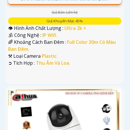
Giá Bán: Liên hệ
Giá Khuyến Mại: 45%
👁 Hình Ành Chất Lượng :
Ultra 2k + .
🕉️ Công Nghệ :
IP Wifi.
🌈 Khoảng Cách Ban Đêm :
Full Color 30m Có Màu
Ban Ðêm.
⚒ Loại Camera
Plastic.
️➲ Tích Hợp :
Thu Âm Và Loa.