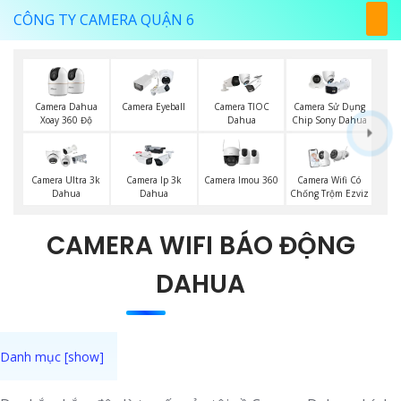
CÔNG TY CAMERA QUẬN 6
Camera Dahua
Camera Eyeball
Camera TIOC
Camera Sử Dụng
Xoay 360 Độ
Dahua
Chip Sony Dahua
Camera Imou 360
Camera Ultra 3k
Camera Ip 3k
Camera Wifi Có
Dahua
Dahua
Chống Trộm Ezviz
CAMERA WIFI BÁO ĐỘNG
DAHUA