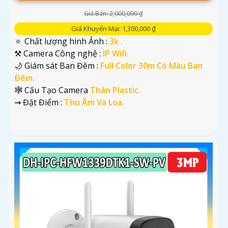
Giá Bán: 2,000,000 ₫
Giá Khuyến Mại: 1,300,000 ₫
🔅 Chất lượng hình Ảnh :
3k .
⚒ Camera Công nghệ :
IP Wifi.
🌙 Giám sát Ban Đêm :
Full Color 30m Có Màu Ban
Ðêm.
🕸️ Cấu Tạo Camera
Thân Plastic.
️⇝ Đặt Điểm :
Thu Âm Và Loa.