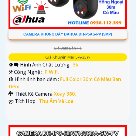
CAMERA KHÔNG DÂY DAHUA DH-P5AS-PV (5MP)
Giá Bán: Liên Hệ
Giá Khuyến Mại: 5%-35%
👁️‍🗨 Hình Ành Chất Lượng :
3k .
⚒ Công Nghệ :
IP Wifi.
🔴 Hình ảnh ban đêm :
Full Color 30m Có Màu Ban
Ðêm.
🐉️ Thiết Kế Camera
Xoay 360.
️ლ Tích Hợp :
Thu Âm Và Loa.