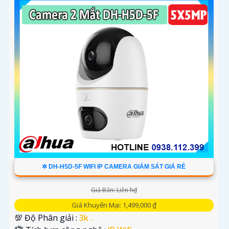
✲ DH-H5D-5F WIFI IP CAMERA GIÁM SÁT GIÁ RẺ
Giá Bán: Liên h₫
Giá Khuyến Mại: 1,499,000 ₫
💯 Độ Phân giải :
3k .