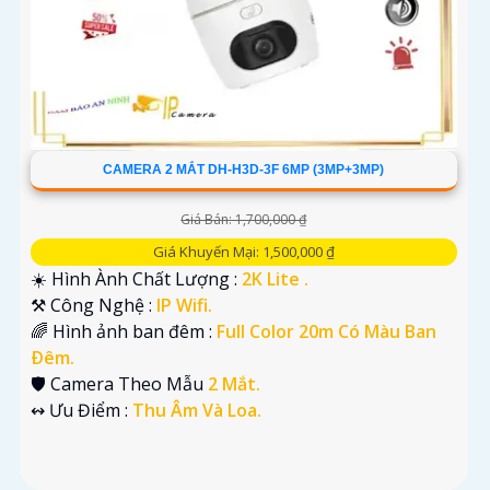
CAMERA 2 MẮT DH-H3D-3F 6MP (3MP+3MP)
Giá Bán: 1,700,000 ₫
Giá Khuyến Mại: 1,500,000 ₫
☀️ Hình Ành Chất Lượng :
2K Lite .
⚒ Công Nghệ :
IP Wifi.
🌈 Hình ảnh ban đêm :
Full Color 20m Có Màu Ban
Ðêm.
🛡 Camera Theo Mẫu
2 Mắt.
️↭ Ưu Điểm :
Thu Âm Và Loa.