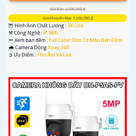
Giá Bán: 2,500,000 ₫
Giá Khuyến Mại: 1,500,000 ₫
🦉 Hình Ành Chất Lượng :
2K Lite .
⚒ Công Nghệ :
IP Wifi.
🔦 Xem ban đêm :
Full Color 30m Có Màu Ban Ðêm.
🌧️ Camera Dòng
Xoay 360.
️➲ Ưu Điểm :
Thu Âm Và Loa.