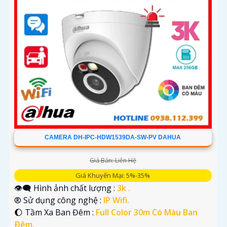
CAMERA DH-IPC-HDW1539DA-SW-PV DAHUA
Giá Bán: Liên Hệ
Giá Khuyến Mại: 5%-35%
👁️‍🗨 Hình ảnh chất lượng :
3k .
®️ Sử dụng công nghệ :
IP Wifi.
🌔 Tầm Xa Ban Đêm :
Full Color 30m Có Màu Ban
Ðêm.