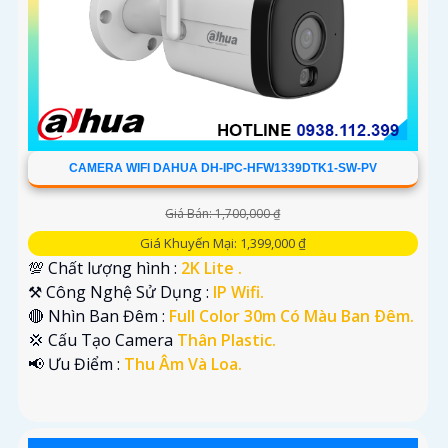
CAMERA WIFI DAHUA DH-IPC-HFW1339DTK1-SW-PV
Giá Bán: 1,700,000 ₫
Giá Khuyến Mại: 1,399,000 ₫
💯 Chất lượng hình :
2K Lite .
⚒ Công Nghệ Sử Dụng :
IP Wifi.
🔴 Nhìn Ban Đêm :
Full Color 30m Có Màu Ban Ðêm.
💢 Cấu Tạo Camera
Thân Plastic.
️📢 Ưu Điểm :
Thu Âm Và Loa.