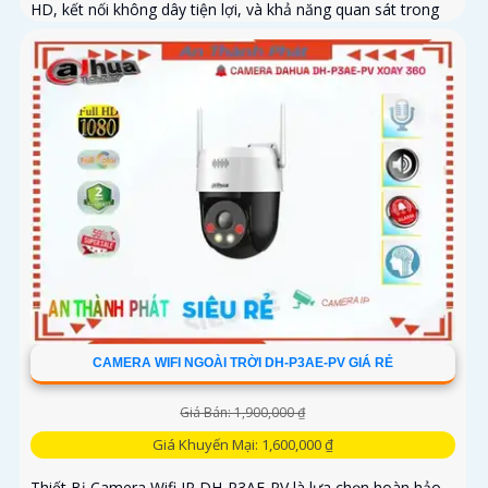
HD, kết nối không dây tiện lợi, và khả năng quan sát trong
ánh sáng yếu, camera giúp bạn theo dõi mọi góc cạnh một
cách rõ ràng
CAMERA WIFI NGOÀI TRỜI DH-P3AE-PV GIÁ RẺ
Giá Bán: 1,900,000 ₫
Giá Khuyến Mại: 1,600,000 ₫
Thiết Bị Camera Wifi IP DH-P3AE-PV là lựa chọn hoàn hảo