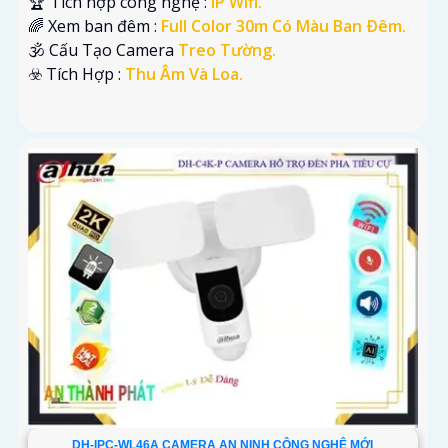
🏆 Tích hợp công nghệ :
IP Wifi.
🌈 Xem ban đêm :
Full Color 30m Có Màu Ban Ðêm.
🕉️ Cấu Tạo Camera
Treo Tường.
️☣️ Tích Hợp :
Thu Âm Và Loa.
DH-IPC-WL46A CAMERA AN NINH CÔNG NGHỆ MỚI