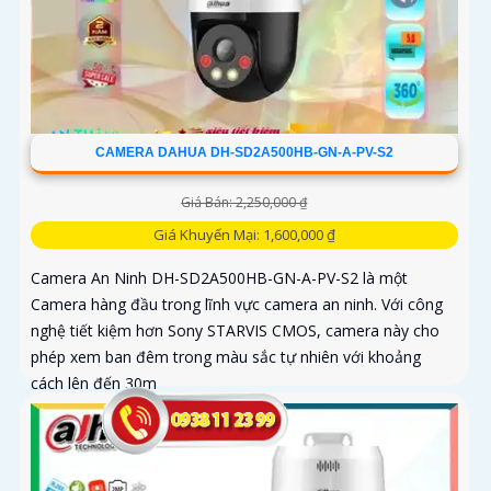
CAMERA DAHUA DH-SD2A500HB-GN-A-PV-S2
Giá Bán: 2,250,000 ₫
Giá Khuyến Mại: 1,600,000 ₫
Camera An Ninh DH-SD2A500HB-GN-A-PV-S2 là một
Camera hàng đầu trong lĩnh vực camera an ninh. Với công
nghệ tiết kiệm hơn Sony STARVIS CMOS, camera này cho
phép xem ban đêm trong màu sắc tự nhiên với khoảng
cách lên đến 30m