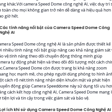
ụng khác.Với camera Speed Dome công nghệ AI, việc duy trì 
n toàn cho mọi không gian trở nên dễ dàng và hiệu quả hơn
o giờ hết.
Các tính năng nổi bật của Camera Speed Dome Công
Nghệ AI
amera Speed Dome công nghệ AI là sản phẩm được thiết kế
ới nhiều tính năng nổi bật giúp nâng cao khả năng giám sát 
ảo vệ.tính năng theo dõi chuyển động thông minh giúp
amera tự động phát hiện và theo dõi đối tượng một cách chí
ác.Camera Speed Dome còn được trang bị khả năng zoom
uang học mạnh mẽ, cho phép người dùng phóng to hình ản
ột cách rõ nét.tính năng nhận diện khuôn mặt và phát hiện
huyển động giúp Camera Speeddome này sử dụng tối ưu hơ
ằng cách kết hợp công nghệ AI, Camera Speed Dome mang l
 tiện lợi và tin cậy trong việc giám sát và bảo vệ.
Lợi ích khi sử dụng Camera Speed Dome Công Nghệ AI