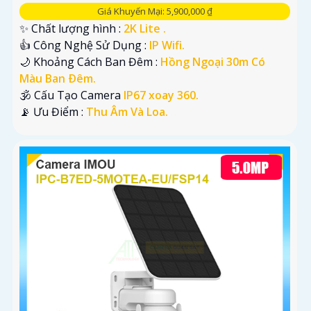
Giá Khuyến Mại: 5,900,000 ₫
✨ Chất lượng hình :
2K Lite .
👍 Công Nghệ Sử Dụng :
IP Wifi.
🌙 Khoảng Cách Ban Đêm :
Hồng Ngoại 30m Có
Màu Ban Ðêm.
🕉️ Cấu Tạo Camera
IP67 xoay 360.
️📡 Ưu Điểm :
Thu Âm Và Loa.