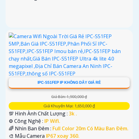
IPC-S51FEP IP KHÔNG DÂY GIÁ RẺ
Giá Bán: 1,900,000 ₫
Giá Khuyến Mại: 1,650,000 ₫
💯 Hình Ành Chất Lượng :
3k .
⚙ Công Nghệ :
IP Wifi.
🌈 Nhìn Ban Đêm :
Full Color 20m Có Màu Ban Ðêm.
🎨 Mẫu Camera
IP67 xoay 360.