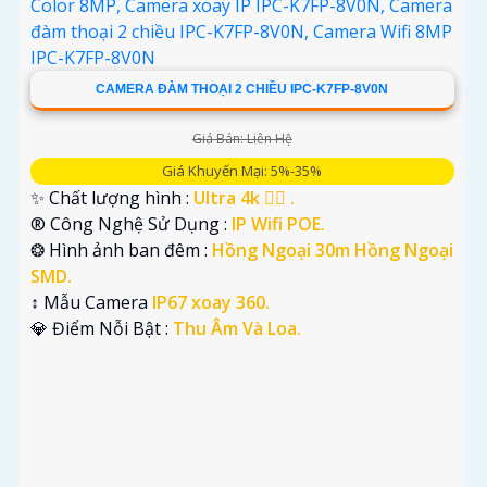
CAMERA ĐÀM THOẠI 2 CHIỀU IPC-K7FP-8V0N
Giá Bán: Liên Hệ
Giá Khuyến Mại: 5%-35%
✨ Chất lượng hình :
Ultra 4k 👍🏾 .
®️ Công Nghệ Sử Dụng :
IP Wifi POE.
❂ Hình ảnh ban đêm :
Hồng Ngoại 30m Hồng Ngoại
SMD.
↕️ Mẫu Camera
IP67 xoay 360.
️💎 Điểm Nỗi Bật :
Thu Âm Và Loa.