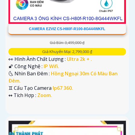
CAMERA EZVIZ CS-H80F-R100-8G444WKFL
Giá Bán: 3,499,000 ₫
Giá Khuyến Mại: 2,799,000 ₫
👀 Hình Ành Chất Lượng :
Ultra 2k + .
🌠 Công Nghệ :
IP Wifi.
🌜 Nhìn Ban Đêm :
Hồng Ngoại 30m Có Màu Ban
Ðêm.
♊ Cấu Tạo Camera
Ip67 360.
️↭ Tích Hợp :
Zoom.