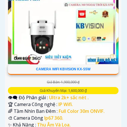
CAMERA WIFI KBVISION KX-S5W
Giá Bán: 1,900,000 ₫
Giá Khuyến Mại: 1,600,000 ₫
👁️‍🗨 Độ Phân giải :
Ultra 2k+ sắc nét .
🏆 Camera Công nghệ :
IP Wifi.
🌈 Tầm Nhìn Ban Đêm :
Full Color 30m ONVIF.
🎨 Camera Dòng
Ip67 360.
️✨ Khả Năng :
Thu Âm Và Loa.