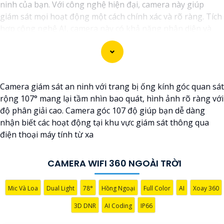
ninh của bạn. Với công nghệ hiện đại, camera này giúp
giám sát mọi hoạt động một cách chính xác và rõ ràng. Tích
hợp công nghệ AI, camera này có khả năng nhận diện và
phân biệt đối tượng, giúp tăng cường hiệu quả giám sát và
bảo vệ.
Hãy chọn Camera Speed Dome Công Nghệ AI để
nâng cao
an toàn
an toàn cho gia đình, doanh nghiệp của bạn và hãy
Camera giám sát an ninh với trang bị ống kính góc quan sát
đầu tư vào một giải pháp an ninh đáng tin cậy.
rộng 107° mang lại tầm nhìn bao quát, hình ảnh rõ ràng với
độ phân giải cao. Camera góc 107 độ giúp bạn dễ dàng
nhận biết các hoạt động tại khu vực giám sát thông qua
điện thoại máy tính từ xa
CAMERA WIFI 360 NGOÀI TRỜI
Mic Và Loa
Dual Light
78°
Hồng Ngoại
Full Color
AI
Xoay 360
3D DNR
AI Coding
IP66