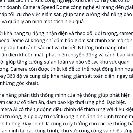
inh doanh. Camera Speed Dome công nghệ AI mang đến giải
háp tối ưu cho việc giám sát, giúp tăng cường khả năng bảo
 và quản lý an ninh một cách hiệu quả.
ới khả năng tự động nhận diện và theo dõi đối tượng, came
peed Dome AI không chỉ đảm bảo giám sát chính xác mà còn
ung cấp hình ảnh sắc nét và chi tiết. Những tính năng như
hận diện khuôn mặt, phát hiện chuyển động và cảnh báo kị
hời giúp tăng cường sự an toàn và bảo vệ các khu vực quan
rọng. Camera còn được thiết kế để có thể hoạt động linh hoạ
oay 360 độ và cung cấp khả năng giám sát toàn diện, ngay c
 những góc khuất.
hả năng phân tích thông minh của hệ thống giúp phát hiện
ớm các sự cố tiềm ẩn, đảm bảo kịp thời ứng phó. Đặc biệt,
amera AI có thể tự động điều chỉnh để thích ứng với điều kiệ
ôi trường, giúp duy trì chất lượng hình ảnh ổn định trong m
ình huống. Đây chính là công cụ lý tưởng cho các hệ thống b
ệ an ninh tại các công trình, khu vực công cộng và nhiều ứng