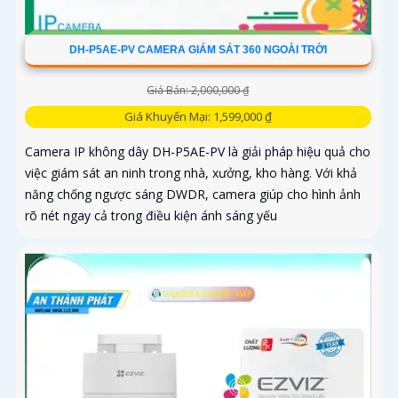
DH-P5AE-PV CAMERA GIÁM SÁT 360 NGOÀI TRỜI
Giá Bán: 2,000,000 ₫
Giá Khuyến Mại: 1,599,000 ₫
Camera IP không dây DH-P5AE-PV là giải pháp hiệu quả cho
việc giám sát an ninh trong nhà, xưởng, kho hàng. Với khả
năng chống ngược sáng DWDR, camera giúp cho hình ảnh
rõ nét ngay cả trong điều kiện ánh sáng yếu