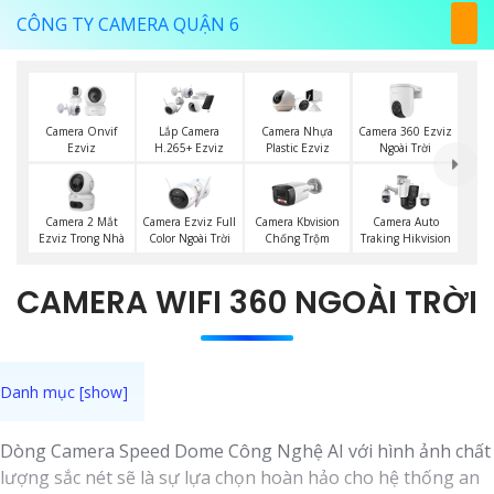
CÔNG TY CAMERA QUẬN 6
Camera 360 Ezviz
Camera Onvif
Lắp Camera
Camera Nhựa
Ngoài Trời
Ezviz
H.265+ Ezviz
Plastic Ezviz
Camera 2 Mắt
Camera Ezviz Full
Camera Kbvision
Camera Auto
Ezviz Trong Nhà
Color Ngoài Trời
Chống Trộm
Traking Hikvision
CAMERA WIFI 360 NGOÀI TRỜI
Dòng Camera Speed Dome Công Nghệ AI với hình ảnh chất
lượng sắc nét sẽ là sự lựa chọn hoàn hảo cho hệ thống an