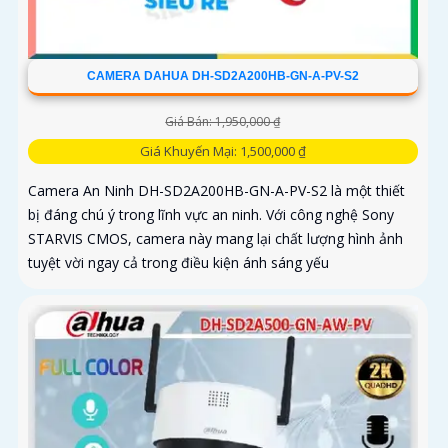
CAMERA DAHUA DH-SD2A200HB-GN-A-PV-S2
Giá Bán: 1,950,000 ₫
Giá Khuyến Mại: 1,500,000 ₫
Camera An Ninh DH-SD2A200HB-GN-A-PV-S2 là một thiết
bị đáng chú ý trong lĩnh vực an ninh. Với công nghệ Sony
STARVIS CMOS, camera này mang lại chất lượng hình ảnh
tuyệt vời ngay cả trong điều kiện ánh sáng yếu