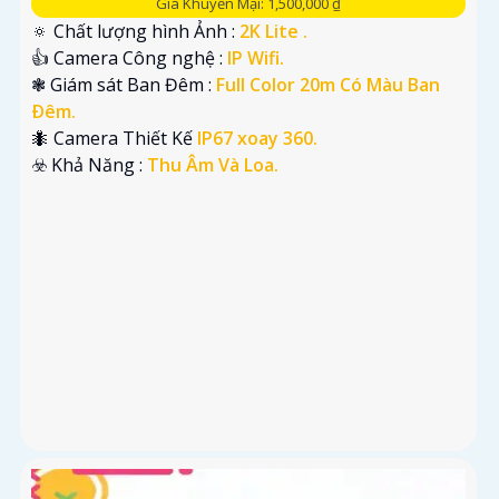
Giá Khuyến Mại: 1,500,000 ₫
🔅 Chất lượng hình Ảnh :
2K Lite .
👍 Camera Công nghệ :
IP Wifi.
❃ Giám sát Ban Đêm :
Full Color 20m Có Màu Ban
Ðêm.
🐜 Camera Thiết Kế
IP67 xoay 360.
️☣️ Khả Năng :
Thu Âm Và Loa.