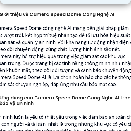
Giới thiệu về Camera Speed Dome Công Nghệ AI
amera Speed Dome công nghệ AI mang đến giải pháp giám
t vượt trội, kết hợp trí tuệ nhân tạo để tối ưu hóa hiệu suất
uan sát và quản lý an ninh. Với khả năng tự động nhận diện 
heo dõi chuyển động, cùng chất lượng hình ảnh sắc nét,
amera này hỗ trợ hiệu quả trong việc giám sát các khu vực
uan trọng. Được trang bị các tính năng thông minh như nhậ
iện khuôn mặt, theo dõi đối tượng và cảnh báo chuyển động
amera Speed Dome AI là lựa chọn hoàn hảo cho các hệ thốn
iám sát chuyên nghiệp, đáp ứng nhu cầu bảo mật cao.
Ứng dụng của Camera Speed Dome Công Nghệ AI tron
bảo vệ an ninh
n ninh luôn là yếu tố thiết yếu trong việc đảm bảo an toàn c
ả con người và tài sản, nhất là trong những khu vực có yêu c
iám sát cao như khu công nghiệp, khu dân cư hay các cơ sở