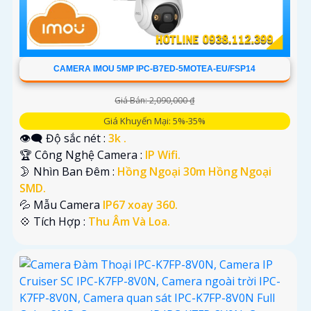
CAMERA IMOU 5MP IPC-B7ED-5MOTEA-EU/FSP14
Giá Bán: 2,090,000 ₫
Giá Khuyến Mại: 5%-35%
👁️‍🗨 Độ sắc nét :
3k .
🏆 Công Nghệ Camera :
IP Wifi.
🌛 Nhìn Ban Đêm :
Hồng Ngoại 30m Hồng Ngoại
SMD.
💦 Mẫu Camera
IP67 xoay 360.
️💠 Tích Hợp :
Thu Âm Và Loa.