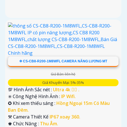
✲ CS-CB8-R200-1M8WFL CAMERA NĂNG LƯƠNG MT
Giá Bán: liên hệ
Giá Khuyến Mại: 5%-35%
💯 Hình Ảnh Sắc nét :
Ultra 4k 👍🏾 .
✳️ Công Nghệ Hình Ảnh :
IP Wifi.
✪ Khi xem thiếu sáng :
Hồng Ngoại 15m Có Màu
Ban Ðêm.
⚒ Camera Thiết Kế
IP67 xoay 360.
️♚ Chức Năng :
Thu Âm.