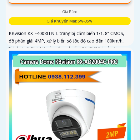
Giá Bán:
Giá Khuyến Mại: 5%-35%
KBvision KX-E4008ITN-L trang bị cảm biến 1/1. 8” CMOS,
độ phân giải 4MP, xử lý biển số tốc độ cao đến 180km/h,
tích hợp GPS, LED sáng ấm, chuẩn IP67/IK10, khả năng
phân tích vi phạm vượt trội: lấn làn, đi ngược chiều, phát
hiện kẹt xe, ANPR chính xác >99%