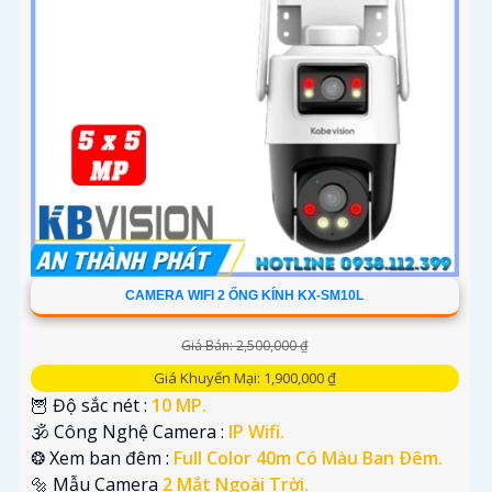
CAMERA WIFI 2 ỐNG KÍNH KX-SM10L
Giá Bán: 2,500,000 ₫
Giá Khuyến Mại: 1,900,000 ₫
🦉 Độ sắc nét :
10 MP.
🕉️ Công Nghệ Camera :
IP Wifi.
❂ Xem ban đêm :
Full Color 40m Có Màu Ban Ðêm.
🔩 Mẫu Camera
2 Mắt Ngoài Trời.