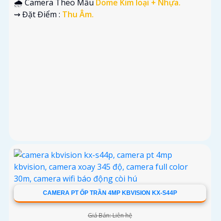
🌧️ Camera Theo Mẫu
Dome Kim loại + Nhựa.
️⇝ Đặt Điểm :
Thu Âm.
CAMERA PT ỐP TRẦN 4MP KBVISION KX-S44P
Giá Bán: Liên hệ