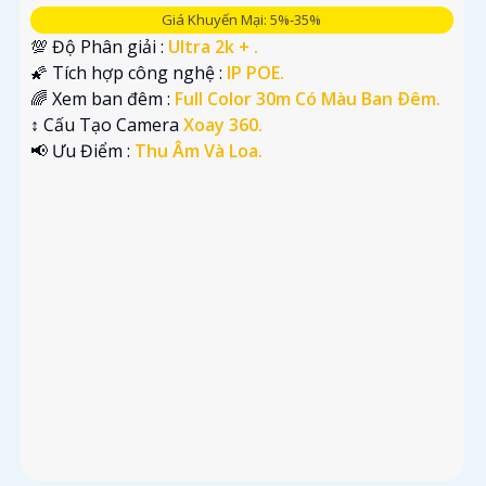
Giá Khuyến Mại: 5%-35%
💯 Độ Phân giải :
Ultra 2k + .
🌠 Tích hợp công nghệ :
IP POE.
🌈 Xem ban đêm :
Full Color 30m Có Màu Ban Ðêm.
↕️ Cấu Tạo Camera
Xoay 360.
️📢 Ưu Điểm :
Thu Âm Và Loa.