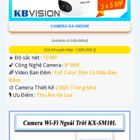
CAMERA KX-AM10W
Giá Bán: 2,100,000 ₫
Giá Khuyến Mại: 1,600,000 ₫
☀️ Độ sắc nét :
10 MP.
🌠 Công Nghệ Camera :
IP Wifi.
🌈 Video Ban Đêm :
Full Color 30m Có Màu Ban
Ðêm.
🎨 Camera Thiết Kế
2 Mắt Trong Nhà.
️🎙 Ưu Điểm :
Thu Âm Và Loa.