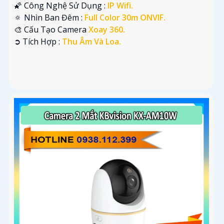
🌠 Công Nghệ Sử Dụng :
IP Wifi.
🔅 Nhìn Ban Đêm :
Full Color 30m ONVIF.
🎨 Cấu Tạo Camera
Xoay 360.
️➲ Tích Hợp :
Thu Âm Và Loa.