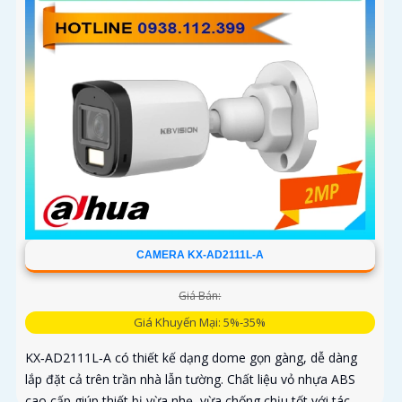
CAMERA KX-AD2111L-A
Giá Bán:
Giá Khuyến Mại: 5%-35%
KX‑AD2111L‑A có thiết kế dạng dome gọn gàng, dễ dàng
lắp đặt cả trên trần nhà lẫn tường. Chất liệu vỏ nhựa ABS
cao cấp giúp thiết bị vừa nhẹ, vừa chống chịu tốt với tác