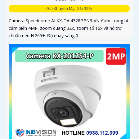
Giá Khuyến Mại: 5%-35%
Camera Speeddome AI KX-DAi4328GPN3-VN được trang bị
cảm biến 4MP, zoom quang 32x, zoom số 16x và hỗ trợ
chuẩn nén H.265+. Độ nhạy sáng 0