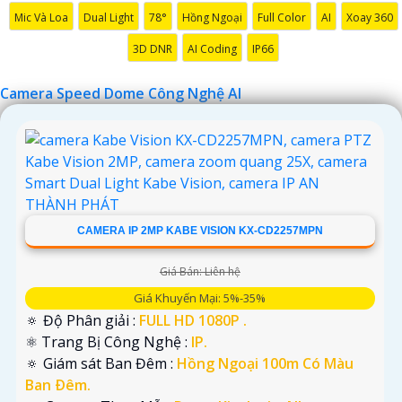
Mic Và Loa
Dual Light
78°
Hồng Ngoại
Full Color
AI
Xoay 360
'
3D DNR
AI Coding
IP66
Camera Speed Dome Công Nghệ AI
CAMERA IP 2MP KABE VISION KX-CD2257MPN
Giá Bán: Liên hệ
Giá Khuyến Mại: 5%-35%
🔅 Độ Phân giải :
FULL HD 1080P .
⚛️ Trang Bị Công Nghệ :
IP.
🔅 Giám sát Ban Đêm :
Hồng Ngoại 100m Có Màu
Ban Ðêm.