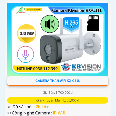
CAMERA THÂN WIFI KX-C31L
Giá Bán: 1,700,000 ₫
Giá Khuyến Mại: 1,500,000 ₫
🔅 Độ sắc nét :
2K Lite .
⚙ Công Nghệ Camera :
IP Wifi.