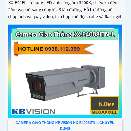
KX-F42FL sử dụng LED ánh sáng ấm 3500K, chiếu xa đến
26m và phủ sáng cùng lúc 3 làn đường. Hỗ trợ đồng bộ
chụp ảnh và quay video, tích hợp chế độ strobe và flashlight
CAMERA GIAO THÔNG KBVISION KX-E4008ITN-L CHUYÊN
DỤNG