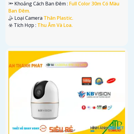
🔦 Khoảng Cách Ban Đêm :
Full Color 30m Có Màu
Ban Ðêm.
🤹 Loại Camera
Thân Plastic.
️☣️ Tích Hợp :
Thu Âm Và Loa.