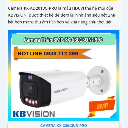
Camera KX‑AD2013C‑PRO là mẫu HDCVI thế hệ mới của
KBVISION, được thiết kế để đem lại hình ảnh siêu nét 2MP
kết hợp micro thu âm tích hợp và khả năng chịu thời tiết
vượt trội. Đây là giải pháp giám sát đáng tin cậy cho gia
đình, cửa hàng, nhà kho, xưởng sản xuất… hoạt động bền
bỉ cả ngày lẫn đêm
CAMERA KX-C8013UN-PRO