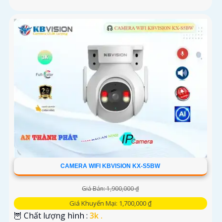
CAMERA WIFI KBVISION KX-S5BW
Giá Bán: 1,900,000 ₫
Giá Khuyến Mại: 1,700,000 ₫
🦉 Chất lượng hình :
3k .