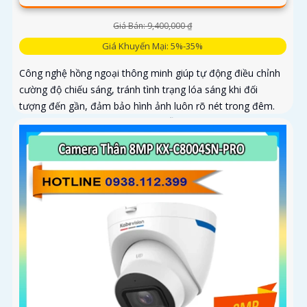
Giá Bán: 9,400,000 ₫
Giá Khuyến Mại: 5%-35%
Công nghệ hồng ngoại thông minh giúp tự động điều chỉnh
cường độ chiếu sáng, tránh tình trạng lóa sáng khi đối
tượng đến gần, đảm bảo hình ảnh luôn rõ nét trong đêm.
Bên cạnh đó, công nghệ giảm nhiễu 3DNR và chống ngược
sáng DWDR giúp camera tái tạo màu sắc chính xác và rõ
ràng trong mọi điều kiện ánh sáng phức tạp như ngược
sáng mạnh hay thiếu sáng