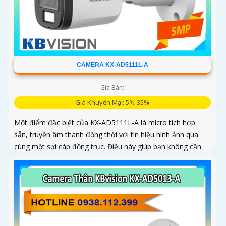
CAMERA KX-AD5111L-A
Giá Bán:
Giá Khuyến Mại: 5%-35%
Một điểm đặc biệt của KX‑AD5111L‑A là micro tích hợp
sẵn, truyền âm thanh đồng thời với tín hiệu hình ảnh qua
cùng một sợi cáp đồng trục. Điều này giúp bạn không cần
lắp đặt thêm micro rời, giảm thiểu chi phí và thời gian thi
công