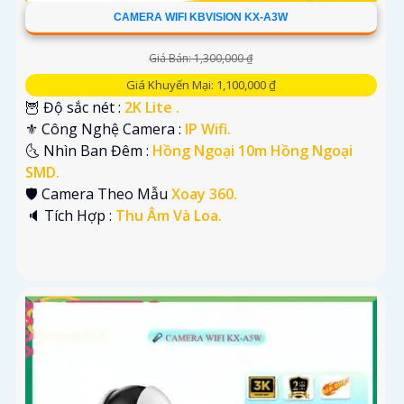
CAMERA WIFI KBVISION KX-A3W
Giá Bán: 1,300,000 ₫
Giá Khuyến Mại: 1,100,000 ₫
🦉 Độ sắc nét :
2K Lite .
⚜️ Công Nghệ Camera :
IP Wifi.
🌜 Nhìn Ban Đêm :
Hồng Ngoại 10m Hồng Ngoại
SMD.
🛡 Camera Theo Mẫu
Xoay 360.
️🔈 Tích Hợp :
Thu Âm Và Loa.