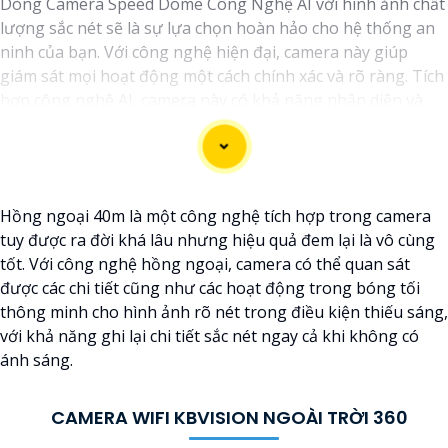
Dòng Camera Speed Dome Công Nghệ AI với hình ảnh chất
lượng sắc nét sẽ là sự lựa chọn hoàn hảo cho hệ thống an
ninh của bạn. Với công nghệ hiện đại, camera này giúp
giám sát mọi hoạt động một cách chính xác và rõ ràng. Tích
hợp công nghệ AI, camera này có khả năng nhận diện và
phân biệt đối tượng, giúp tăng cường hiệu quả giám sát và
bảo vệ.
Hãy chọn Camera Speed Dome Công Nghệ AI để
nâng cao
an toàn
an toàn cho gia đình, doanh nghiệp của bạn và hãy
Hồng ngoại 40m là một công nghệ tích hợp trong camera
đầu tư vào một giải pháp an ninh đáng tin cậy.
tuy được ra đời khá lâu nhưng hiệu quả đem lại là vô cùng
tốt. Với công nghệ hồng ngoại, camera có thể quan sát
được các chi tiết cũng như các hoạt động trong bóng tối
thông minh cho hình ảnh rõ nét trong điều kiện thiếu sáng,
với khả năng ghi lại chi tiết sắc nét ngay cả khi không có
ánh sáng.
CAMERA WIFI KBVISION NGOÀI TRỜI 360