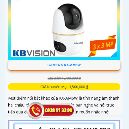
CAMERA KX-AM6W
Giá Bán: 1,700,000 ₫
Giá Khuyến Mại: 1,500,000 ₫
Một điểm nổi bật khác của KX‑AM6W là tính năng âm thanh
hai chiều: tích hợp micro và loa giúp bạn nghe và nói trực
tiếp qua điện thoại, thuận tiện khi bạn muốn nhắc nhở
người nhà, trò chuyện với khách hoặc cảnh báo người lạ.
Kết hợp với khả năng lưu trữ thẻ nhớ và xem lại nhanh