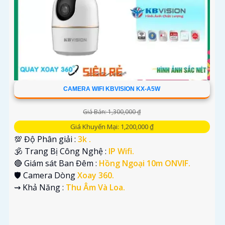
CAMERA WIFI KBVISION KX-A5W
Giá Bán: 1,300,000 ₫
Giá Khuyến Mại: 1,200,000 ₫
💯 Độ Phân giải :
3k .
🕉️ Trang Bị Công Nghệ :
IP Wifi.
🔴 Giám sát Ban Đêm :
Hồng Ngoại 10m ONVIF.
🛡 Camera Dòng
Xoay 360.
️⇝ Khả Năng :
Thu Âm Và Loa.