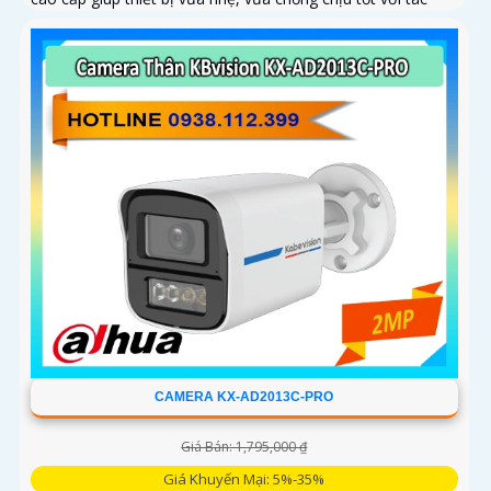
động của môi trường bên ngoài
CAMERA KX-AD2013C-PRO
Giá Bán: 1,795,000 ₫
Giá Khuyến Mại: 5%-35%