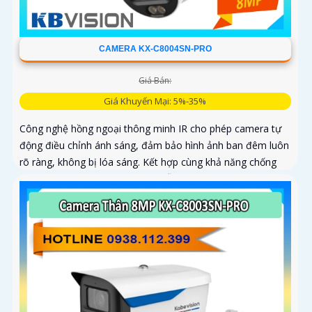
CAMERA KX-C8004SN-PRO
Giá Bán:
Giá Khuyến Mại: 5%-35%
Công nghệ hồng ngoại thông minh IR cho phép camera tự
động điều chỉnh ánh sáng, đảm bảo hình ảnh ban đêm luôn
rõ ràng, không bị lóa sáng. Kết hợp cùng khả năng chống
ngược sáng (DWDR) và giảm nhiễu (3DNR), hình ảnh thu
được luôn mượt mà, màu sắc chân thực và chi tiết rõ nét,
ngay cả trong môi trường ánh sáng yếu hoặc ánh sáng
phức tạp như ngược sáng hoặc chói nắng