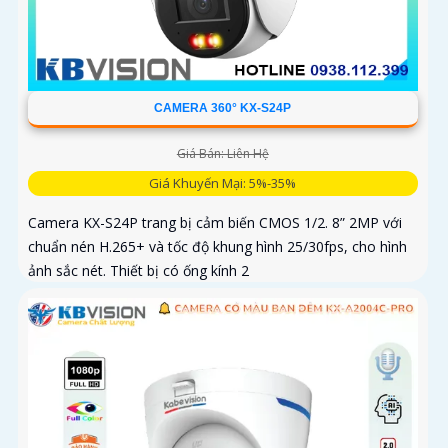
CAMERA 360° KX-S24P
Giá Bán: Liên Hệ
Giá Khuyến Mại: 5%-35%
Camera KX-S24P trang bị cảm biến CMOS 1/2. 8” 2MP với
chuẩn nén H.265+ và tốc độ khung hình 25/30fps, cho hình
ảnh sắc nét. Thiết bị có ống kính 2