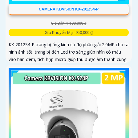
CAMERA KBVISION KX-2012S4-P
Giá Bán: 1,100,000 ₫
Giá Khuyến Mại: 950,000 ₫
KX-2012S4-P trang bị ống kính có độ phân giải 2.0MP cho ra
hình ảnh tốt, trang bị đèn Led trợ sáng giúp nhìn có màu
vào ban đêm, tích hợp micro giúp thu được âm thanh cùng
với hình ảnh, camera này sẽ sử dụng chung với đầu ghi hình