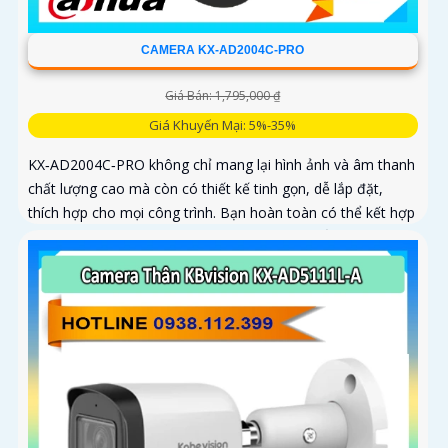
CAMERA KX-AD2004C-PRO
Giá Bán: 1,795,000 ₫
Giá Khuyến Mại: 5%-35%
KX‑AD2004C‑PRO không chỉ mang lại hình ảnh và âm thanh
chất lượng cao mà còn có thiết kế tinh gọn, dễ lắp đặt,
thích hợp cho mọi công trình. Bạn hoàn toàn có thể kết hợp
nhiều camera cùng loại trong một hệ thống để giám sát
toàn bộ không gian một cách hiệu quả, tiết kiệm thời gian
và chi phí