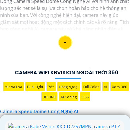
Dòng Camera Speed Dome Công Nghệ AI với hình ảnh chất
lượng sắc nét sẽ là sự lựa chọn hoàn hảo cho hệ thống an
ninh của bạn. Với công nghệ hiện đại, camera này giúp
giám sát mọi hoạt động một cách chính xác và rõ ràng. Tích
hợp công nghệ AI, camera này có khả năng nhận diện và
phân biệt đối tượng, giúp tăng cường hiệu quả giám sát và
bảo vệ.
Hãy chọn Camera Speed Dome Công Nghệ AI để
nâng cao
an toàn
an toàn cho gia đình, doanh nghiệp của bạn và hãy
đầu tư vào một giải pháp an ninh đáng tin cậy.
CAMERA WIFI KBVISION NGOÀI TRỜI 360
Mic Và Loa
Dual Light
78°
Hồng Ngoại
Full Color
AI
Xoay 360
3D DNR
AI Coding
IP66
Camera Speed Dome Công Nghệ AI