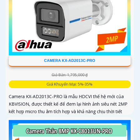
CAMERA KX-AD2013C-PRO
Giá Bán: 1,795,000 ₫
Giá Khuyến Mại: 5%-35%
Camera KX‑AD2013C‑PRO là mẫu HDCVI thế hệ mới của
KBVISION, được thiết kế để đem lại hình ảnh siêu nét 2MP
kết hợp micro thu âm tích hợp và khả năng chịu thời tiết
vượt trội. Đây là giải pháp giám sát đáng tin cậy cho gia
đình, cửa hàng, nhà kho, xưởng sản xuất… hoạt động bền
bỉ cả ngày lẫn đêm