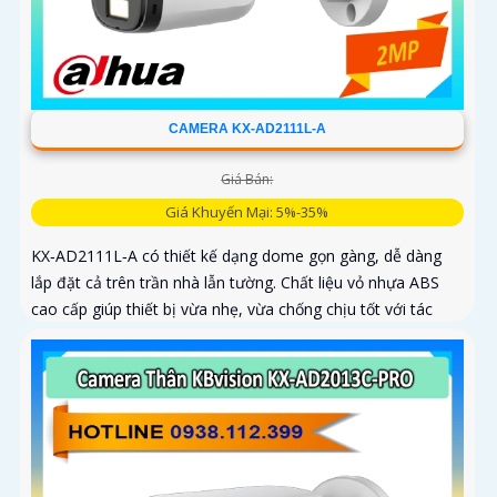
CAMERA KX-AD2111L-A
Giá Bán:
Giá Khuyến Mại: 5%-35%
KX‑AD2111L‑A có thiết kế dạng dome gọn gàng, dễ dàng
lắp đặt cả trên trần nhà lẫn tường. Chất liệu vỏ nhựa ABS
cao cấp giúp thiết bị vừa nhẹ, vừa chống chịu tốt với tác
động của môi trường bên ngoài