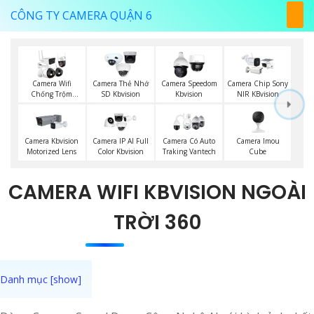
CÔNG TY CAMERA QUẬN 6
Camera Wifi
Camera Thẻ Nhớ
Camera Speedom
Camera Chip Sony
Chống Trộm
SD Kbvision
Kbvision
NIR KBvision
Kbvision
Camera Imou
Camera Kbvision
Camera IP AI Full
Camera Có Auto
Cube
Motorized Lens
Color Kbvision
Traking Vantech
CAMERA WIFI KBVISION NGOÀI
TRỜI 360