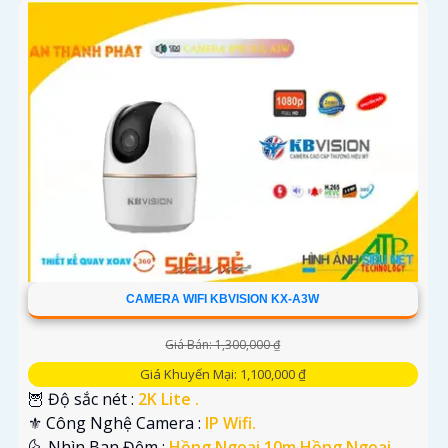
CAMERA WIFI KBVISION KX-A3W
Giá Bán: 1,300,000 ₫
Giá Khuyến Mại: 1,100,000 ₫
🦉 Độ sắc nét :
2K Lite .
⚜️ Công Nghệ Camera :
IP Wifi.
🌜 Nhìn Ban Đêm :
Hồng Ngoại 10m Hồng Ngoại