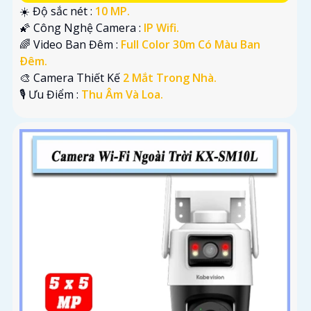
☀️ Độ sắc nét :
10 MP.
🌠 Công Nghệ Camera :
IP Wifi.
🌈 Video Ban Đêm :
Full Color 30m Có Màu Ban
Ðêm.
🎨 Camera Thiết Kế
2 Mắt Trong Nhà.
️🎙 Ưu Điểm :
Thu Âm Và Loa.