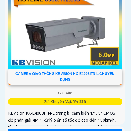
CAMERA GIAO THÔNG KBVISION KX-E4008ITN-L CHUYÊN
DỤNG
Giá Bán:
Giá Khuyến Mại: 5%-35%
KBvision KX-E4008ITN-L trang bị cảm biến 1/1. 8” CMOS,
độ phân giải 4MP, xử lý biển số tốc độ cao đến 180km/h,
tích hợp GPS, LED sáng ấm, chuẩn IP67/IK10, khả năng