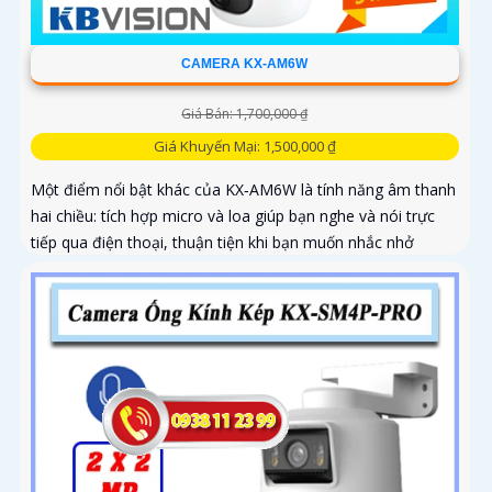
CAMERA KX-AM6W
Giá Bán: 1,700,000 ₫
Giá Khuyến Mại: 1,500,000 ₫
Một điểm nổi bật khác của KX‑AM6W là tính năng âm thanh
hai chiều: tích hợp micro và loa giúp bạn nghe và nói trực
tiếp qua điện thoại, thuận tiện khi bạn muốn nhắc nhở
người nhà, trò chuyện với khách hoặc cảnh báo người lạ.
Kết hợp với khả năng lưu trữ thẻ nhớ và xem lại nhanh
chóng, đây thực sự là giải pháp giám sát thông minh, gọn
nhẹ mà vô cùng hiệu quả