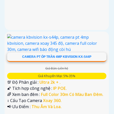
CAMERA PT ỐP TRẦN 4MP KBVISION KX-S44P
Giá Bán: Liên hệ
Giá Khuyến Mại: 5%-35%
💯 Độ Phân giải :
Ultra 2k + .
🌠 Tích hợp công nghệ :
IP POE.
🌈 Xem ban đêm :
Full Color 30m Có Màu Ban Ðêm.
↕️ Cấu Tạo Camera
Xoay 360.
️📢 Ưu Điểm :
Thu Âm Và Loa.