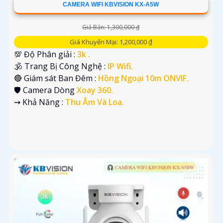
CAMERA WIFI KBVISION KX-A5W
Giá Bán: 1,300,000 ₫
Giá Khuyến Mại: 1,200,000 ₫
💯 Độ Phân giải :
3k .
🕉️ Trang Bị Công Nghệ :
IP Wifi.
🔴 Giám sát Ban Đêm :
Hồng Ngoại 10m ONVIF.
🛡 Camera Dòng
Xoay 360.
️⇝ Khả Năng :
Thu Âm Và Loa.