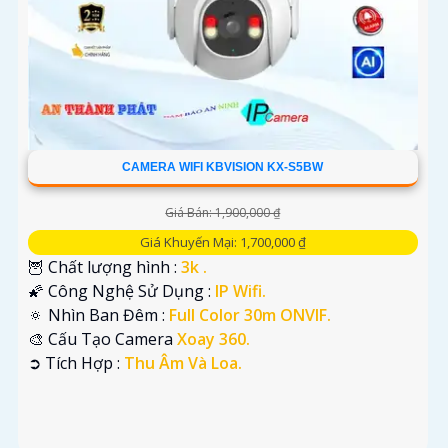
CAMERA WIFI KBVISION KX-S5BW
Giá Bán: 1,900,000 ₫
Giá Khuyến Mại: 1,700,000 ₫
🦉 Chất lượng hình :
3k .
🌠 Công Nghệ Sử Dụng :
IP Wifi.
🔅 Nhìn Ban Đêm :
Full Color 30m ONVIF.
🎨 Cấu Tạo Camera
Xoay 360.
️➲ Tích Hợp :
Thu Âm Và Loa.