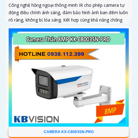
Công nghệ hồng ngoại thông minh IR cho phép camera tự
động điều chỉnh ánh sáng, đảm bảo hình ảnh ban đêm luôn
rõ ràng, không bị lóa sáng. Kết hợp cùng khả năng chống
ngược sáng (DWDR) và giảm nhiễu (3DNR), hình ảnh thu
được luôn mượt mà, màu sắc chân thực và chi tiết rõ nét,
ngay cả trong môi trường ánh sáng yếu hoặc ánh sáng
phức tạp như ngược sáng hoặc chói nắng
CAMERA KX-C8003SN-PRO