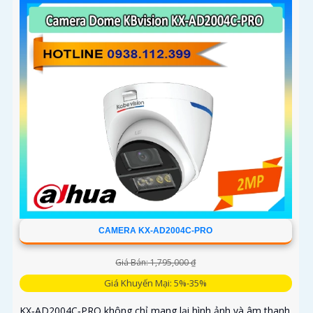
phân tích vi phạm vượt trội: lấn làn, đi ngược chiều, phát
hiện kẹt xe, ANPR chính xác >99%
CAMERA KX-AD2004C-PRO
Giá Bán: 1,795,000 ₫
Giá Khuyến Mại: 5%-35%
KX‑AD2004C‑PRO không chỉ mang lại hình ảnh và âm thanh