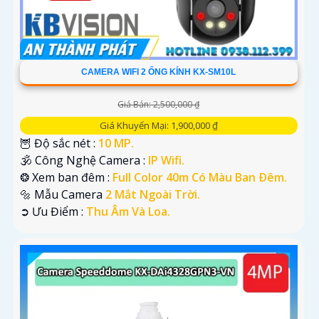
CAMERA WIFI 2 ỐNG KÍNH KX-SM10L
Giá Bán: 2,500,000 ₫
Giá Khuyến Mại: 1,900,000 ₫
🦉 Độ sắc nét :
10 MP.
🕉️ Công Nghệ Camera :
IP Wifi.
❂ Xem ban đêm :
Full Color 40m Có Màu Ban Ðêm.
🔩 Mẫu Camera
2 Mắt Ngoài Trời.
️➲ Ưu Điểm :
Thu Âm Và Loa.