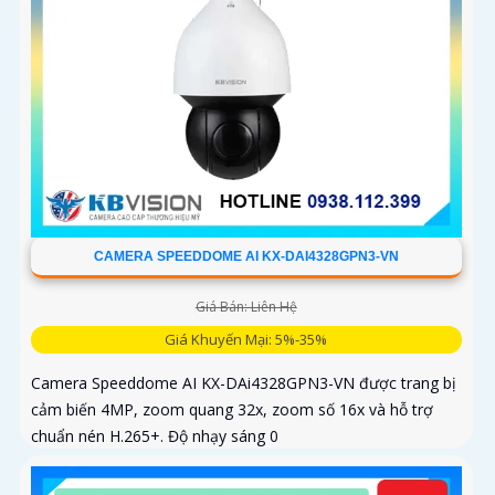
CAMERA SPEEDDOME AI KX-DAI4328GPN3-VN
Giá Bán: Liên Hệ
Giá Khuyến Mại: 5%-35%
Camera Speeddome AI KX-DAi4328GPN3-VN được trang bị
cảm biến 4MP, zoom quang 32x, zoom số 16x và hỗ trợ
chuẩn nén H.265+. Độ nhạy sáng 0