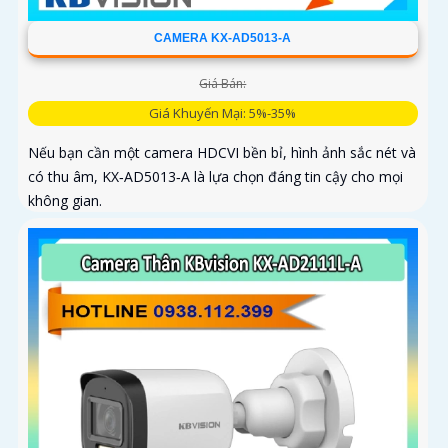
CAMERA KX-AD5013-A
Giá Bán:
Giá Khuyến Mại: 5%-35%
Nếu bạn cần một camera HDCVI bền bỉ, hình ảnh sắc nét và
có thu âm, KX‑AD5013‑A là lựa chọn đáng tin cậy cho mọi
không gian.