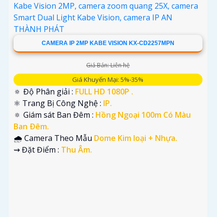
'
CAMERA IP 2MP KABE VISION KX-CD2257MPN
Giá Bán: Liên hệ
Giá Khuyến Mại: 5%-35%
🔅 Độ Phân giải :
FULL HD 1080P .
⚛️ Trang Bị Công Nghệ :
IP.
🔅 Giám sát Ban Đêm :
Hồng Ngoại 100m Có Màu
Ban Ðêm.
🌧️ Camera Theo Mẫu
Dome Kim loại + Nhựa.
️⇝ Đặt Điểm :
Thu Âm.