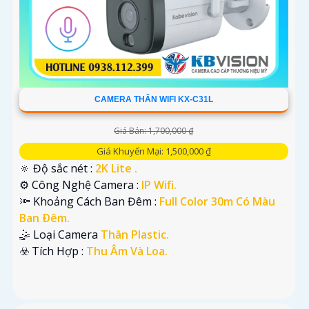
CAMERA THÂN WIFI KX-C31L
Giá Bán: 1,700,000 ₫
Giá Khuyến Mại: 1,500,000 ₫
🔅 Độ sắc nét :
2K Lite .
⚙ Công Nghệ Camera :
IP Wifi.
🔦 Khoảng Cách Ban Đêm :
Full Color 30m Có Màu
Ban Ðêm.
🤹 Loại Camera
Thân Plastic.
️☣️ Tích Hợp :
Thu Âm Và Loa.