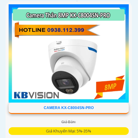
Bên cạnh đó, công nghệ giảm nhiễu 3DNR và chống ngược
sáng DWDR giúp camera tái tạo màu sắc chính xác và rõ
ràng trong mọi điều kiện ánh sáng phức tạp như ngược
sáng mạnh hay thiếu sáng
CAMERA KX-C8004SN-PRO
Giá Bán:
Giá Khuyến Mại: 5%-35%