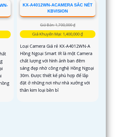
KX-A4012WN-ACAMERA SẮC NÉT
3WN-
KBVISION
Giá Bán: 1,700,000 ₫
Giá Khuyến Mại: 1,400,000 ₫
Loại Camera Giá rẻ KX-A4012WN-A
Hồng Ngoại Smart IR là một Camera
hất
chất lượng với hình ảnh ban đêm
ng
sáng đẹp nhờ công nghệ Hồng Ngoại
ại
30m. Được thiết kế phù hợp để lắp
i
đặt ở những nơi như nhà xưởng với
 hồng
thân kim loại bền bỉ