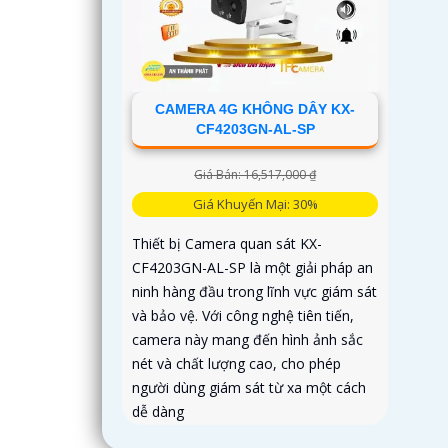
CAMERA 4G KHÔNG DÂY KX-
CF4203GN-AL-SP
Giá Bán: 16,517,000 ₫
Giá Khuyến Mại: 30%
Thiết bị Camera quan sát KX-
CF4203GN-AL-SP là một giải pháp an
ninh hàng đầu trong lĩnh vực giám sát
và bảo vệ. Với công nghệ tiên tiến,
camera này mang đến hình ảnh sắc
nét và chất lượng cao, cho phép
người dùng giám sát từ xa một cách
dễ dàng