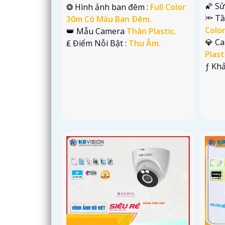
🌠 S
❂ Hình ảnh ban đêm :
Full Color
🔦 T
30m Có Màu Ban Ðêm.
Colo
👑 Mẫu Camera
Thân Plastic.
💎 C
️₤ Điểm Nỗi Bật :
Thu Âm.
Plast
️ƒ Kh