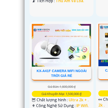
️📡 Tích Hợp :
Thu Âm Và Loa.
C
KX-A41F CAMERA WIFI NGOÀI
TRỜI GIÁ RẺ
Giá Bán: 1,800,000 ₫
Giá Khuyến Mại: 1,500,000 ₫
👀 Ch
🦉 Chất lượng hình :
Ultra 2k + .
2k .
⚜️ Công Nghệ Sử Dụng :
IP Wifi.