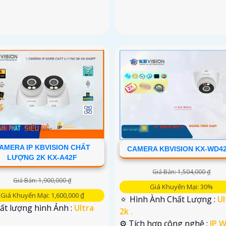
AMERA IP KBVISION CHẤT
CAMERA KBVISION KX-WD4
LƯỢNG 2K KX-A42F
Giá Bán: 1,504,000 ₫
Giá Bán: 1,900,000 ₫
Giá Khuyến Mại: 30%
Giá Khuyến Mại: 1,600,000 ₫
🔅 Hình Ành Chất Lượng :
Ul
ất lượng hình Ảnh :
Ultra
2k .
⚙ Tích hợp công nghệ :
IP Wi