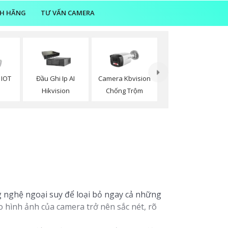
NH HÃNG
TƯ VẤN CAMERA
 IOT
Đầu Ghi Ip AI
Camera Kbvision
n
Hikvision
Chống Trộm
 nghệ ngoại suy để loại bỏ ngay cả những
 hình ảnh của camera trở nên sắc nét, rõ