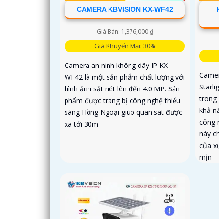
CAMERA KBVISION KX-WF42
Giá Bán: 1,376,000 ₫
Giá Khuyến Mại: 30%
Camera an ninh không dây IP KX-
Camer
WF42 là một sản phẩm chất lượng với
Starli
hình ảnh sắt nét lên đến 4.0 MP. Sản
trong 
phẩm được trang bị công nghệ thiếu
khả n
sáng Hồng Ngoại giúp quan sát được
công 
xa tới 30m
này c
của x
mịn