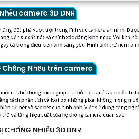
g Nhễu camera 3D DNR
g đột phá vượt trội trong lĩnh vực camera an ninh. Được p
ang đến sự sắc nét và chính xác đáng kinh ngạc. Với khả n
 cả trong điều kiện ánh sáng yếu. Hình ảnh trở nên rõ nét 
ệ Chống Nhễu trên camera
 cơ chế thông minh giúp loại bỏ hiệu quả các nhiễu hạt và
ằng cách phân tích và loại bỏ những pixel không mong muố
thiện độ nét và sắc nét của hình ảnh. Việc sử dụng công n
u trữ và tăng hiệu suất của hệ thống camera quan sát.
Ị CHỐNG NHIỄU 3D DNR