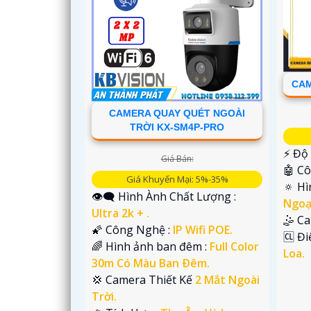
CAM
'
CAMERA QUAY QUÉT NGOÀI
TRỜI KX-SM4P-PRO
️⚡ Độ
Giá Bán:
🤖️ 
Giá Khuyến Mại: 5%-35%
🔅 H
👁️‍🗨 Hình Ành Chất Lượng :
Ngoạ
Ultra 2k + .
🤹 C
🌠 Công Nghệ :
IP Wifi POE.
️🆑 Đ
🌈 Hình ảnh ban đêm :
Full Color
Loa.
30m Có Màu Ban Ðêm.
💢 Camera Thiết Kế
2 Mắt Ngoài
Trời.