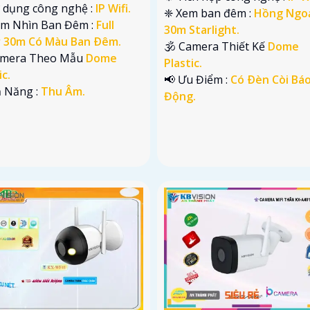
ử dụng công nghệ :
IP Wifi.
❈ Xem ban đêm :
Hồng Ngo
ầm Nhìn Ban Đêm :
Full
30m Starlight.
r 30m Có Màu Ban Ðêm.
🕉️ Camera Thiết Kế
Dome
amera Theo Mẫu
Dome
Plastic.
ic.
️📢 Ưu Điểm :
Có Ðèn Còi Bá
ả Năng :
Thu Âm.
Động.