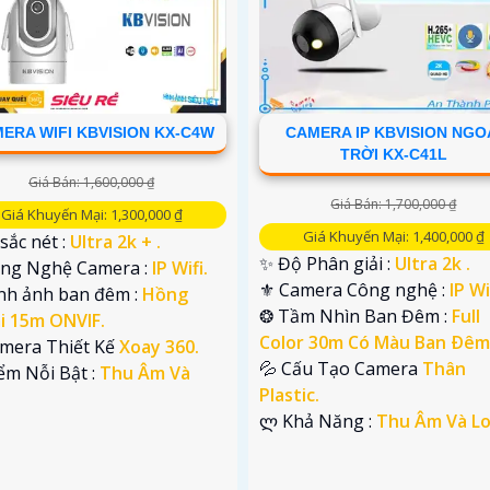
ERA WIFI KBVISION KX-C4W
CAMERA IP KBVISION NGO
TRỜI KX-C41L
Giá Bán: 1,600,000 ₫
Giá Bán: 1,700,000 ₫
Giá Khuyến Mại: 1,300,000 ₫
Giá Khuyến Mại: 1,400,000 ₫
 sắc nét :
Ultra 2k + .
✨ Độ Phân giải :
Ultra 2k .
Công Nghệ Camera :
IP Wifi.
⚜️ Camera Công nghệ :
IP Wi
ình ảnh ban đêm :
Hồng
❂ Tầm Nhìn Ban Đêm :
Full
i 15m ONVIF.
Color 30m Có Màu Ban Ðêm
amera Thiết Kế
Xoay 360.
💦 Cấu Tạo Camera
Thân
iểm Nỗi Bật :
Thu Âm Và
Plastic.
️ლ Khả Năng :
Thu Âm Và Lo