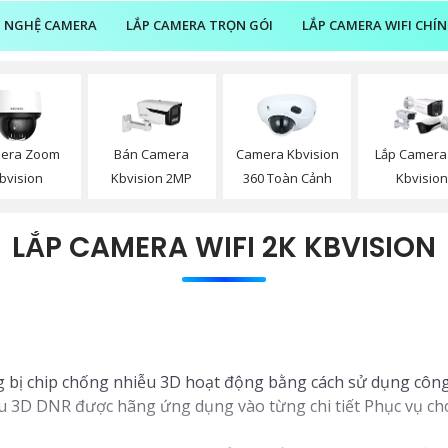
 NGHỆ CAMERA
LẮP CAMERA TRỌN GÓI
LẮP CAMERA WIFI CHÍ
era Zoom
Bán Camera
Camera Kbvision
Lắp Camera
bvision
Kbvision 2MP
360 Toàn Cảnh
Kbvisio
LẮP CAMERA WIFI 2K KBVISION
 bị chip chống nhiễu 3D hoạt động bằng cách sử dụng công
u 3D DNR được hãng ứng dụng vào từng chi tiết Phục vụ cho