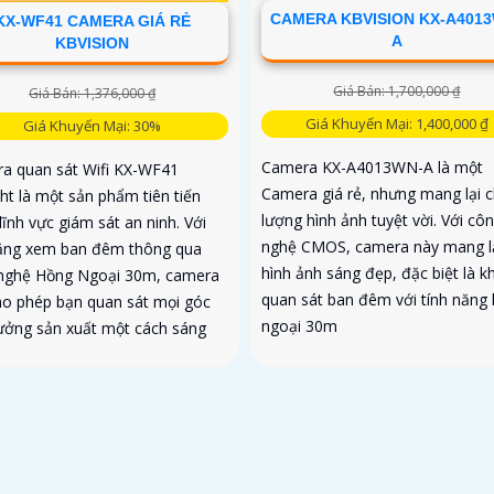
CAMERA KBVISION KX-A401
KX-WF41 CAMERA GIÁ RẺ
A
KBVISION
Giá Bán: 1,700,000 ₫
Giá Bán: 1,376,000 ₫
Giá Khuyến Mại: 1,400,000 ₫
Giá Khuyến Mại: 30%
Camera KX-A4013WN-A là một
a quan sát Wifi KX-WF41
Camera giá rẻ, nhưng mang lại c
ght là một sản phẩm tiên tiến
lượng hình ảnh tuyệt vời. Với cô
lĩnh vực giám sát an ninh. Với
nghệ CMOS, camera này mang l
ăng xem ban đêm thông qua
hình ảnh sáng đẹp, đặc biệt là kh
nghệ Hồng Ngoại 30m, camera
quan sát ban đêm với tính năng
ho phép bạn quan sát mọi góc
ngoại 30m
ưởng sản xuất một cách sáng