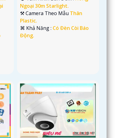
ại
Ngoại 30m Starlight.
⚒ Camera Theo Mẫu
Thân
Plastic.
️⌘ Khả Năng :
Có Ðèn Còi Báo
o
Động.