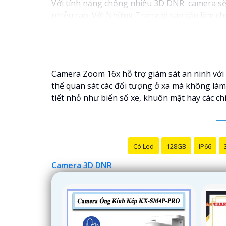
Với tính năng chống nhiễu 3D DNR camera sẽ g
nhiễu cao. Với Những Trang bị cao cấp làm cho
Camera Zoom 16x hỗ trợ giám sát an ninh với
thể quan sát các đối tượng ở xa mà không làm
tiết nhỏ như biển số xe, khuôn mặt hay các ch
Có Led
128GB
IP66
Camera 3D DNR