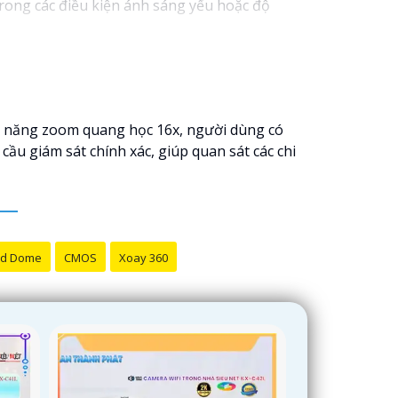
rong các điều kiện ánh sáng yếu hoặc độ
nh năng zoom quang học 16x, người dùng có
u giám sát chính xác, giúp quan sát các chi
d Dome
CMOS
Xoay 360