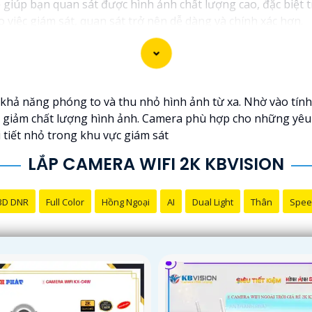
iúp bạn quan sát được hình ảnh chất lượng cao, đặc biệt t
 việc giám sát, quan sát trở nên dễ dàng và chính xác hơn.
 khả năng phóng to và thu nhỏ hình ảnh từ xa. Nhờ vào tí
 giảm chất lượng hình ảnh. Camera phù hợp cho những yêu cầ
i tiết nhỏ trong khu vực giám sát
LẮP CAMERA WIFI 2K KBVISION
3D DNR
Full Color
Hồng Ngoại
AI
Dual Light
Thân
Spee