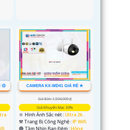
2 ۞
CAMERA KX-WD41 GIÁ RẺ ✮
Giá Bán: 1,504,000 ₫
Giá Khuyến Mại: 30%
tra
🔆 Hình Ảnh Sắc nét :
Ultra 2k .
⚒ Trang Bị Công Nghệ :
IP Wifi.
fi.
🔴 Tầm Nhìn Ban Đêm :
Hồng