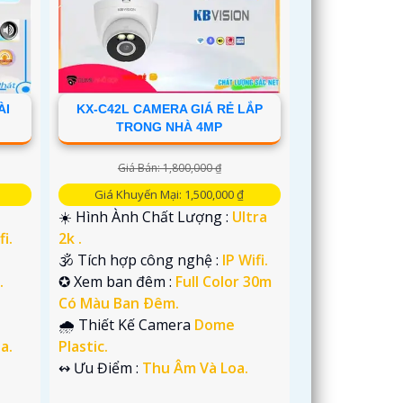
ÀI
KX-C42L CAMERA GIÁ RẺ LẮP
TRONG NHÀ 4MP
Giá Bán: 1,800,000 ₫
Giá Khuyến Mại: 1,500,000 ₫
☀️ Hình Ành Chất Lượng :
Ultra
fi.
2k .
🕉️ Tích hợp công nghệ :
IP Wifi.
.
✪ Xem ban đêm :
Full Color 30m
Có Màu Ban Ðêm.
🌧️ Thiết Kế Camera
Dome
a.
Plastic.
️↭ Ưu Điểm :
Thu Âm Và Loa.