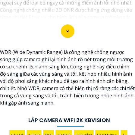
ngoại suy để loại bỏ ngay cả những điểm ảnh lỗi nhỏ nhất.
Công nghệ chống nhiễu 3D DNR được hãng ứng dụng vào
từng chi tiết Phục vụ cho hình ảnh của camera trở nên sắc
nét, rõ ràng và không bị ảnh hưởng bởi nhiễu hạt.
Với tính năng chống nhiễu 3D DNR camera sẽ giúp bạn
quan sát được hình ảnh chất lượng cao, đặc biệt trong các
điều kiện ánh sáng yếu hoặc độ nhiễu cao. Với Những
WDR (Wide Dynamic Range) là công nghệ chống ngược
Trang bị cao cấp làm cho việc giám sát, quan sát trở nên dễ
sáng giúp camera ghi lại hình ảnh rõ nét trong môi trường
dàng và chính xác hơn.
có sự chênh lệch ánh sáng lớn. Công nghệ này điều chỉnh
độ sáng giữa các vùng sáng và tối, kết hợp nhiều hình ảnh
với độ phơi sáng khác nhau để tạo ra hình ảnh cân bằng,
chi tiết. Nhờ WDR, camera có thể hiển thị rõ ràng các chi tiết
trong cả vùng sáng và tối, tránh hiện tượng nhòe hình ảnh
khi gặp ánh sáng mạnh.
LẮP CAMERA WIFI 2K KBVISION