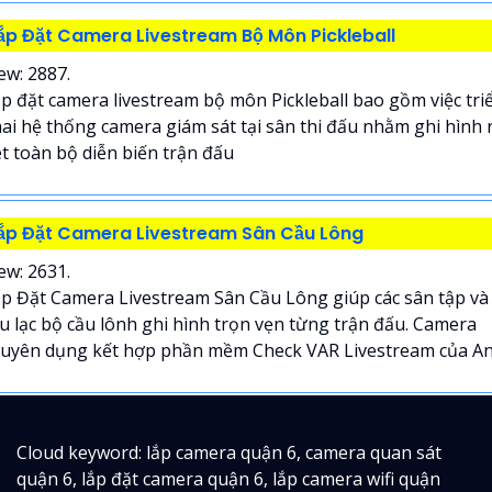
ắp Đặt Camera Livestream Bộ Môn Pickleball
ew: 2887.
p đặt camera livestream bộ môn Pickleball bao gồm việc tri
ai hệ thống camera giám sát tại sân thi đấu nhằm ghi hình 
t toàn bộ diễn biến trận đấu
ắp Đặt Camera Livestream Sân Cầu Lông
ew: 2631.
p Đặt Camera Livestream Sân Cầu Lông giúp các sân tập và
u lạc bộ cầu lônh ghi hình trọn vẹn từng trận đấu. Camera
uyên dụng kết hợp phần mềm Check VAR Livestream của An.
Cloud keyword: lắp camera quận 6, camera quan sát
quận 6, lắp đặt camera quận 6, lắp camera wifi quận