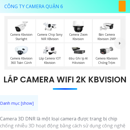
CÔNG TY CAMERA QUẬN 6
Camera Kbvision
Camera Chip Sony
Camera Zoom
Bán Camera
Starlight
NIR KBvision
Kbvision
Kbvision 2MP
Camera Kbvision
Lắp Camera IOT
Đầu Ghi Ip AI
Camera Kbvision
360 Toàn Cảnh
Kbvision
Hikvision
Chống Trộm
LẮP CAMERA WIFI 2K KBVISION
Camera 3D DNR là một loại camera được trang bị chip
chống nhiễu 3D hoạt động bằng cách sử dụng công nghệ