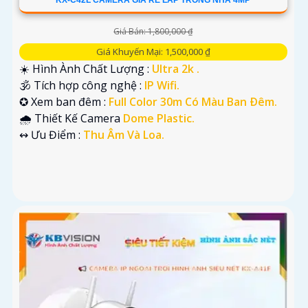
KX-C42L CAMERA GIÁ RẺ LẮP TRONG NHÀ 4MP
Giá Bán: 1,800,000 ₫
Giá Khuyến Mại: 1,500,000 ₫
☀️ Hình Ành Chất Lượng :
Ultra 2k .
🕉️ Tích hợp công nghệ :
IP Wifi.
✪ Xem ban đêm :
Full Color 30m Có Màu Ban Ðêm.
🌧️ Thiết Kế Camera
Dome Plastic.
️↭ Ưu Điểm :
Thu Âm Và Loa.