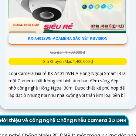
KX-A4012WN-ACAMERA SẮC NÉT KBVISION
Giá Bán: 1,700,000 ₫
Giá Khuyến Mại: 1,400,000 ₫
Loại Camera Giá rẻ KX-A4012WN-A Hồng Ngoại Smart IR là
một Camera chất lượng với hình ảnh ban đêm sáng đẹp
nhờ công nghệ Hồng Ngoại 30m. Được thiết kế phù hợp để
lắp đặt ở những nơi như nhà xưởng với thân kim loại bền bỉ
Giới thiệu về công nghệ Chống Nhễu camera 3D DNR
ông nghệ Chống Nhễu 3D DNR là một trong những đột phá