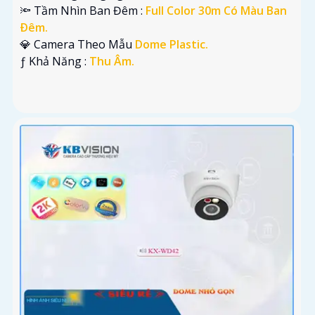
🔦 Tầm Nhìn Ban Đêm :
Full Color 30m Có Màu Ban
Ðêm.
💎 Camera Theo Mẫu
Dome Plastic.
️ƒ Khả Năng :
Thu Âm.