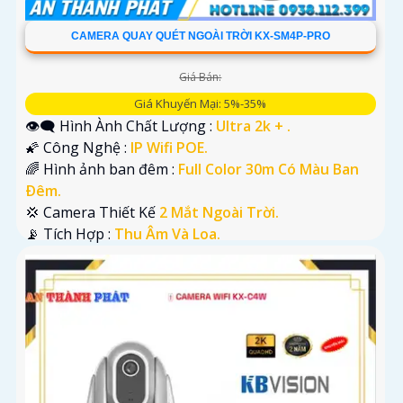
CAMERA QUAY QUÉT NGOÀI TRỜI KX-SM4P-PRO
Giá Bán:
Giá Khuyến Mại: 5%-35%
👁️‍🗨 Hình Ành Chất Lượng :
Ultra 2k + .
🌠 Công Nghệ :
IP Wifi POE.
🌈 Hình ảnh ban đêm :
Full Color 30m Có Màu Ban
Ðêm.
💢 Camera Thiết Kế
2 Mắt Ngoài Trời.
️📡 Tích Hợp :
Thu Âm Và Loa.