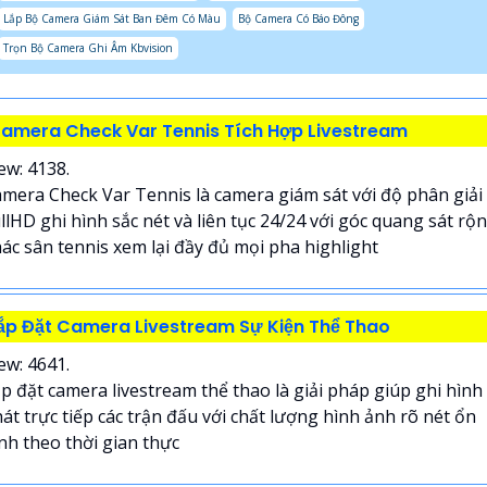
Lắp Bộ Camera Giám Sát Ban Đêm Có Màu
Bộ Camera Có Báo Đông
Trọn Bộ Camera Ghi Âm Kbvision
amera Check Var Tennis Tích Hợp Livestream
ew: 4138.
mera Check Var Tennis là camera giám sát với độ phân giải
llHD ghi hình sắc nét và liên tục 24/24 với góc quang sát rộ
ác sân tennis xem lại đầy đủ mọi pha highlight
ắp Đặt Camera Livestream Sự Kiện Thể Thao
ew: 4641.
p đặt camera livestream thể thao là giải pháp giúp ghi hình
át trực tiếp các trận đấu với chất lượng hình ảnh rõ nét ổn
nh theo thời gian thực