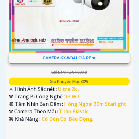
CAMERA KX-WD41 GIÁ RẺ ✮
Giá Bán: 1,504,000 ₫
Giá Khuyến Mại: 30%
🔆 Hình Ảnh Sắc nét :
Ultra 2k .
⚒ Trang Bị Công Nghệ :
IP Wifi.
🔴 Tầm Nhìn Ban Đêm :
Hồng Ngoại 30m Starlight.
⚒ Camera Theo Mẫu
Thân Plastic.
️⌘ Khả Năng :
Có Ðèn Còi Báo Động.