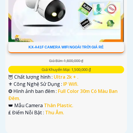
KX-A41F CAMERA WIFI NGOÀI TRỜI GIÁ RẺ
Giá Bán: 1,800,000 ₫
Giá Khuyến Mại: 1,500,000 ₫
🦉 Chất lượng hình :
Ultra 2k + .
⚜️ Công Nghệ Sử Dụng :
IP Wifi.
❂ Hình ảnh ban đêm :
Full Color 30m Có Màu Ban
Ðêm.
👑 Mẫu Camera
Thân Plastic.
️₤ Điểm Nỗi Bật :
Thu Âm.