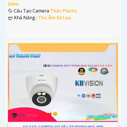
Ðêm.
💦 Cấu Tạo Camera
Thân Plastic.
️ლ Khả Năng :
Thu Âm Và Loa.