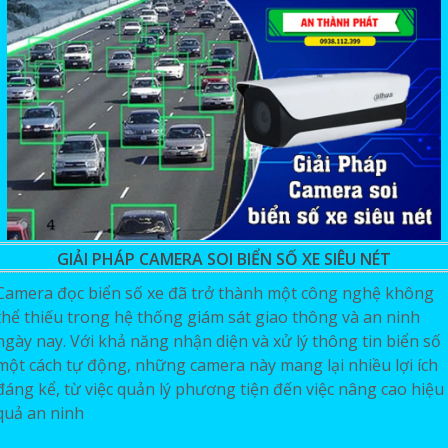
GIẢI PHÁP CAMERA SOI BIỂN SỐ XE SIÊU NÉT
Camera đọc biển số xe đã trở thành một công nghệ không
thể thiếu trong hệ thống giám sát giao thông và an ninh
ngày nay. Với khả năng nhận diện và xử lý thông tin biển số
một cách tự động, những camera này mang lại nhiều lợi ích
đáng kể, từ việc quản lý phương tiện đến việc nâng cao hiệu
quả an ninh