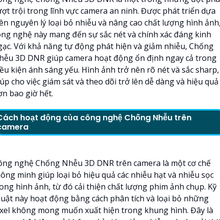
ượt trội trong lĩnh vực camera an ninh. Được phát triển dựa
rên nguyên lý loại bỏ nhiễu và nâng cao chất lượng hình ảnh
ông nghệ này mang đến sự sắc nét và chính xác đáng kinh
gạc. Với khả năng tự động phát hiện và giảm nhiễu, Chống
hễu 3D DNR giúp camera hoạt động ổn định ngay cả trong
iều kiện ánh sáng yếu. Hình ảnh trở nên rõ nét và sắc sharp,
úp cho việc giám sát và theo dõi trở lên dễ dàng và hiệu quả
ơn bao giờ hết.
Cách hoạt động của công nghệ Chống Nhễu trên
camera
ông nghệ Chống Nhễu 3D DNR trên camera là một cơ chế
hông minh giúp loại bỏ hiệu quả các nhiễu hạt và nhiễu sọc
rong hình ảnh, từ đó cải thiện chất lượng phim ảnh chụp. Kỹ
huật này hoạt động bằng cách phân tích và loại bỏ những
ixel không mong muốn xuất hiện trong khung hình. Đây là