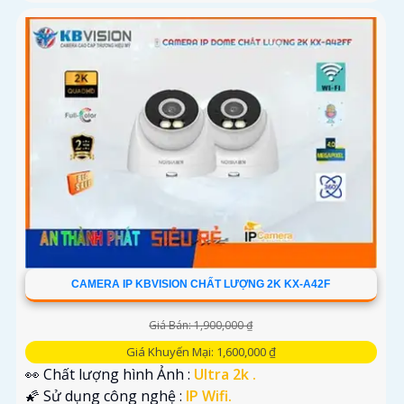
CAMERA IP KBVISION CHẤT LƯỢNG 2K KX-A42F
Giá Bán: 1,900,000 ₫
Giá Khuyến Mại: 1,600,000 ₫
👀 Chất lượng hình Ảnh :
Ultra 2k .
🌠 Sử dụng công nghệ :
IP Wifi.