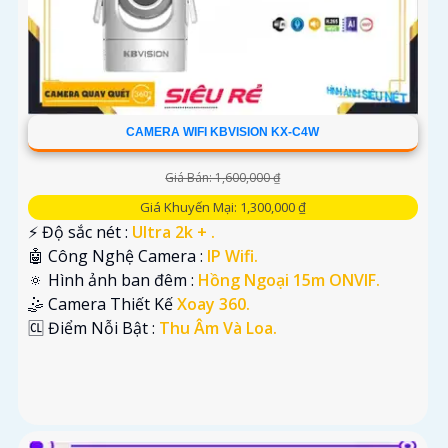
CAMERA WIFI KBVISION KX-C4W
Giá Bán: 1,600,000 ₫
Giá Khuyến Mại: 1,300,000 ₫
️⚡ Độ sắc nét :
Ultra 2k + .
🤖️ Công Nghệ Camera :
IP Wifi.
🔅 Hình ảnh ban đêm :
Hồng Ngoại 15m ONVIF.
🤹 Camera Thiết Kế
Xoay 360.
️🆑 Điểm Nỗi Bật :
Thu Âm Và Loa.