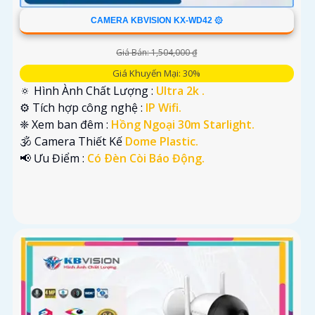
CAMERA KBVISION KX-WD42 ۞
Giá Bán: 1,504,000 ₫
Giá Khuyến Mại: 30%
🔅 Hình Ành Chất Lượng :
Ultra 2k .
⚙ Tích hợp công nghệ :
IP Wifi.
❈ Xem ban đêm :
Hồng Ngoại 30m Starlight.
🕉️ Camera Thiết Kế
Dome Plastic.
️📢 Ưu Điểm :
Có Ðèn Còi Báo Động.