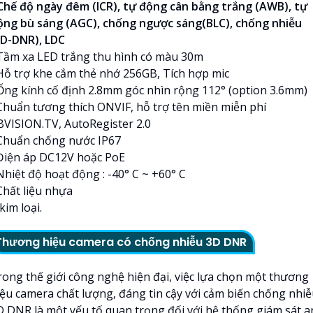
 Chế độ ngày đêm (ICR), tự động cân bằng trắng (AWB), tự
ộng bù sáng (AGC), chống ngược sáng(BLC), chống nhiễu
3D-DNR), LDC
 Tầm xa LED trắng thu hình có màu 30m
 Hỗ trợ khe cắm thẻ nhớ 256GB, Tích hợp mic
 Ống kính cố định 2.8mm góc nhìn rộng 112° (option 3.6mm)
 Chuẩn tương thích ONVIF, hỗ trợ tên miền miễn phí
BVISION.TV, AutoRegister 2.0
 Chuẩn chống nước IP67
 Điện áp DC12V hoặc PoE
Nhiệt độ hoạt động : -40° C ~ +60° C
Chất liệu nhựa
kim loại.
Thương hiệu camera có chống nhiễu 3D DNR
rong thế giới công nghệ hiện đại, việc lựa chọn một thương
iệu camera chất lượng, đáng tin cậy với cảm biến chống nhi
D DNR là một yếu tố quan trọng đối với hệ thống giám sát a