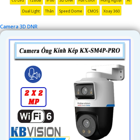
Có Led
128GB
IP66
3D DNR
Full Color
Hồng Ngoại
AI
'
Dual Light
Thân
Speed Dome
CMOS
Xoay 360
Camera 3D DNR