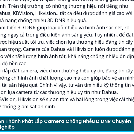
inh. Trên thị trường, có những thương hiệu nổi tiếng như
hua, KBVision, Hikvision... tất cả đều được đánh giá cao với
hả năng chống nhiễu 3D DNR hiệu quả.
ảm biến 3D DNR giúp loại bỏ nhiễu và hình ảnh sắc nét, rõ
àng ngay cả trong điều kiện ánh sáng yếu. Tuy nhiên, để đạt
ợc hiệu suất tối ưu, việc chọn lựa thương hiệu đáng tin cậy 
uan trọng. Camera của Dahua và Hikvision luôn được đánh g
ao với chất lượng hình ảnh tốt, khả năng chống nhiễu ổn đị
à độ bền cao.
i lắp đặt camera, việc chọn thương hiệu uy tín, đáng tin cậy
hông chỉhình ảnh chất lượng cao mà còn giúp bảo vệ an nin
 tài sản hiệu quả. Chính vì vậy, tư vấn tìm hiểu kỹ thông tin 
họn lựa camera từ các thương hiệu uy tín như Dahua,
Vision, Hikvision sẽ sự an tâm và hài lòng trong việc cải thi
ệ thống giám sát an ninh.
An Thành Phát Lắp Camera Chống Nhễu D DNR Chuyên
Nghiệp