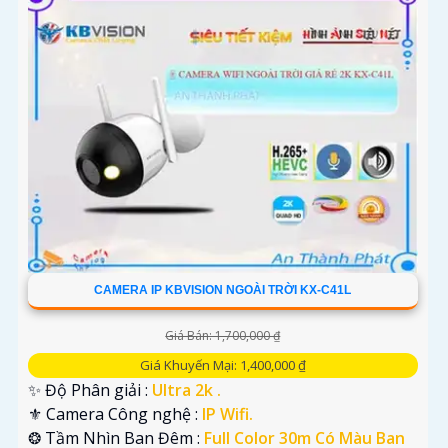
CAMERA IP KBVISION NGOÀI TRỜI KX-C41L
Giá Bán: 1,700,000 ₫
Giá Khuyến Mại: 1,400,000 ₫
✨ Độ Phân giải :
Ultra 2k .
⚜️ Camera Công nghệ :
IP Wifi.
❂ Tầm Nhìn Ban Đêm :
Full Color 30m Có Màu Ban