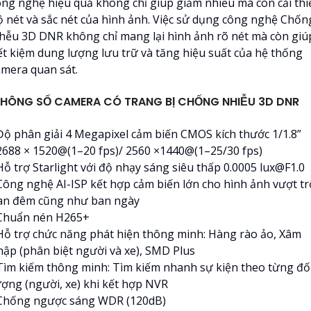
ông nghệ hiệu quả không chỉ giúp giảm nhiễu mà còn cải thi
ộ nét và sắc nét của hình ảnh. Việc sử dụng công nghệ Chốn
hễu 3D DNR không chỉ mang lại hình ảnh rõ nét mà còn giú
iết kiệm dung lượng lưu trữ và tăng hiệu suất của hệ thống
amera quan sát.
HÔNG SỐ CAMERA CÓ TRANG BỊ CHỐNG NHIỄU 3D DNR
 Độ phân giải 4 Megapixel cảm biến CMOS kích thước 1/1.8”
 2688 × 1520@(1–20 fps)/ 2560 ×1440@(1–25/30 fps)
Hỗ trợ Starlight với độ nhạy sáng siêu thấp 0.0005 lux@F1.0
 Công nghệ AI-ISP kết hợp cảm biến lớn cho hình ảnh vượt tr
an đêm cũng như ban ngày
 Chuẩn nén H265+
 Hỗ trợ chức năng phát hiện thông minh: Hàng rào ảo, Xâm
hập (phân biệt người và xe), SMD Plus
 Tìm kiếm thông minh: Tìm kiếm nhanh sự kiện theo từng đố
ượng (người, xe) khi kết hợp NVR
 Chống ngược sáng WDR (120dB)