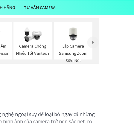
NH HÃNG
TƯ VẤN CAMERA
Lắp Camera
 Âm
Camera Chống
Samsung Zoom
vision
Nhiễu Tốt Vantech
Siêu Nét
 nghệ ngoại suy để loại bỏ ngay cả những
 hình ảnh của camera trở nên sắc nét, rõ