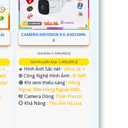
CAMERA KBVISION KX-A4013WN-
ÀI
A
Giá Bán: 1,700,000 ₫
Giá Khuyến Mại: 1,400,000 ₫
☀️ Hình Ảnh Sắc nét :
Ultra 2k + .
 + .
®️ Công Nghệ Hình Ảnh :
IP Wifi.
ifi.
🔴 Khi xem thiếu sáng :
Hồng
olor
Ngoại 30m Hồng Ngoại SMD.
🎼️ Camera Dòng
Thân Plastic.
c.
️💮 Khả Năng :
Thu Âm Và Loa.