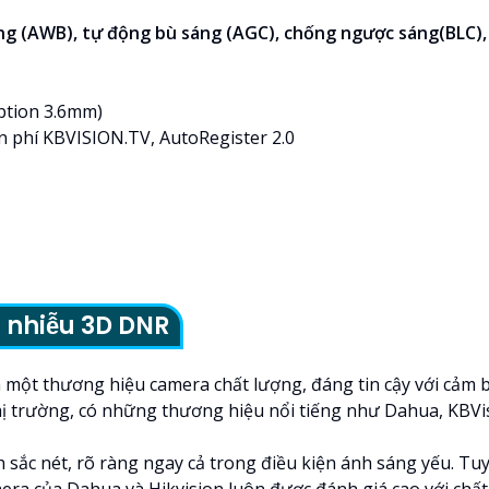
ắng (AWB), tự động bù sáng (AGC), chống ngược sáng(BLC),
ption 3.6mm)
n phí KBVISION.TV, AutoRegister 2.0
 nhiễu 3D DNR
ọn một thương hiệu camera chất lượng, đáng tin cậy với cảm
hị trường, có những thương hiệu nổi tiếng như Dahua, KBVisio
sắc nét, rõ ràng ngay cả trong điều kiện ánh sáng yếu. Tuy 
mera của Dahua và Hikvision luôn được đánh giá cao với chấ