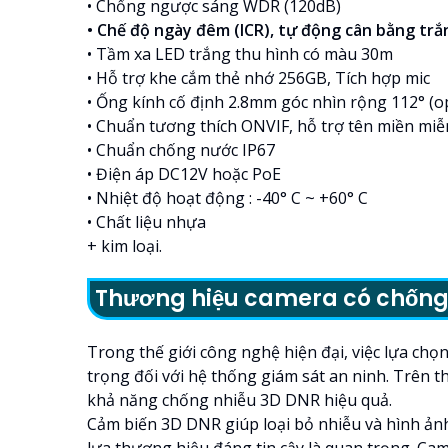
• Chống ngược sáng WDR (120dB)
• Chế độ ngày đêm (ICR), tự động cân bằng tr
• Tầm xa LED trắng thu hình có màu 30m
• Hỗ trợ khe cắm thẻ nhớ 256GB, Tích hợp mic
• Ống kính cố định 2.8mm góc nhìn rộng 112° (o
• Chuẩn tương thích ONVIF, hỗ trợ tên miền miễ
• Chuẩn chống nước IP67
• Điện áp DC12V hoặc PoE
• Nhiệt độ hoạt động : -40° C ~ +60° C
• Chất liệu nhựa
+ kim loại.
Thương hiệu camera có chống
Trong thế giới công nghệ hiện đại, việc lựa ch
trọng đối với hệ thống giám sát an ninh. Trên t
khả năng chống nhiễu 3D DNR hiệu quả.
Cảm biến 3D DNR giúp loại bỏ nhiễu và hình ảnh 
lựa thương hiệu đáng tin cậy là quan trọng. Ca