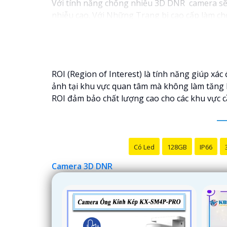
Với tính năng chống nhiễu 3D DNR camera sẽ g
nhiễu cao. Với Những Trang bị cao cấp làm cho
ROI (Region of Interest) là tính năng giúp xá
ảnh tại khu vực quan tâm mà không làm tăng b
ROI đảm bảo chất lượng cao cho các khu vực c
Có Led
128GB
IP66
Camera 3D DNR