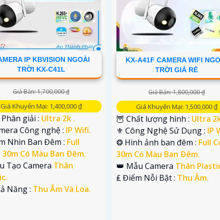
AMERA IP KBVISION NGOÀI
KX-A41F CAMERA WIFI NGO
TRỜI KX-C41L
TRỜI GIÁ RẺ
Giá Bán: 1,700,000 ₫
Giá Bán: 1,800,000 ₫
Giá Khuyến Mại: 1,400,000 ₫
Giá Khuyến Mại: 1,500,000 ₫
Phân giải :
Ultra 2k .
🦉 Chất lượng hình :
Ultra 2k
amera Công nghệ :
IP Wifi.
⚜️ Công Nghệ Sử Dụng :
IP W
m Nhìn Ban Đêm :
Full
❂ Hình ảnh ban đêm :
Full C
r 30m Có Màu Ban Ðêm.
30m Có Màu Ban Ðêm.
ấu Tạo Camera
Thân
👑 Mẫu Camera
Thân Plasti
ic.
️₤ Điểm Nỗi Bật :
Thu Âm.
hả Năng :
Thu Âm Và Loa.