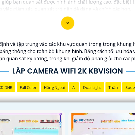
iúp bạn quan sát được hình ảnh chất lượng cao, đặc biệt t
 việc giám sát, quan sát trở nên dễ dàng và chính xác hơn.
c định và tập trung vào các khu vực quan trọng trong khung
ăng thông cho toàn bộ khung hình. Bằng cách tối ưu hóa vi
ần quan sát kỹ lưỡng, trong khi giảm độ phân giải cho các 
LẮP CAMERA WIFI 2K KBVISION
3D DNR
Full Color
Hồng Ngoại
AI
Dual Light
Thân
Spee