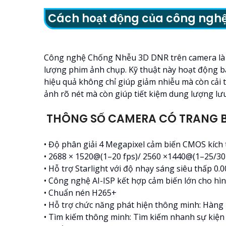
Cách hoạt động của công ngh
Công nghệ Chống Nhễu 3D DNR trên camera là một
lượng phim ảnh chụp. Kỹ thuật này hoạt động b
hiệu quả không chỉ giúp giảm nhiễu mà còn cải 
ảnh rõ nét mà còn giúp tiết kiệm dung lượng lư
THÔNG SỐ CAMERA CÓ TRANG B
• Độ phân giải 4 Megapixel cảm biến CMOS kích 
• 2688 × 1520@(1–20 fps)/ 2560 ×1440@(1–25/30
• Hỗ trợ Starlight với độ nhạy sáng siêu thấp 0.
• Công nghệ AI-ISP kết hợp cảm biến lớn cho h
• Chuẩn nén H265+
• Hỗ trợ chức năng phát hiện thông minh: Hàng 
• Tìm kiếm thông minh: Tìm kiếm nhanh sự kiện 