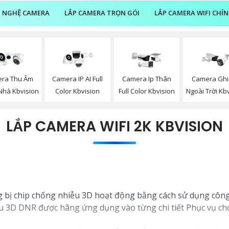
 NGHỆ CAMERA
LẮP CAMERA TRỌN GÓI
LẮP CAMERA WIFI CHÍ
ra Thu Âm
Camera IP AI Full
Camera Ip Thân
Camera Ghi
Nhà Kbvision
Color Kbvision
Full Color Kbvision
Ngoài Trời Kb
LẮP CAMERA WIFI 2K KBVISION
 bị chip chống nhiễu 3D hoạt động bằng cách sử dụng công
u 3D DNR được hãng ứng dụng vào từng chi tiết Phục vụ cho