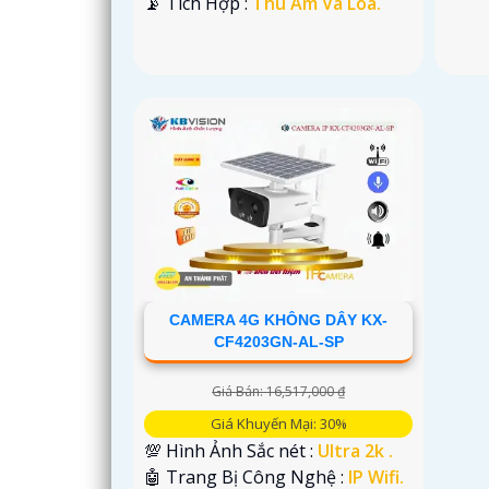
️📡 Tích Hợp :
Thu Âm Và Loa.
CAMERA 4G KHÔNG DÂY KX-
CF4203GN-AL-SP
Giá Bán: 16,517,000 ₫
Giá Khuyến Mại: 30%
💯 Hình Ảnh Sắc nét :
Ultra 2k .
🤖️ Trang Bị Công Nghệ :
IP Wifi.