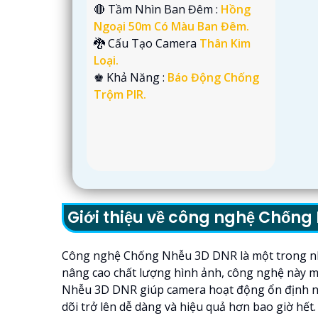
🔴 Tầm Nhìn Ban Đêm :
Hồng
Ngoại 50m Có Màu Ban Đêm.
🐉️ Cấu Tạo Camera
Thân Kim
Loại.
️♚ Khả Năng :
Báo Động Chống
Trộm PIR.
Giới thiệu về công nghệ Chốn
Công nghệ Chống Nhễu 3D DNR là một trong nhữn
nâng cao chất lượng hình ảnh, công nghệ này m
Nhễu 3D DNR giúp camera hoạt động ổn định ngay
dõi trở lên dễ dàng và hiệu quả hơn bao giờ hết.