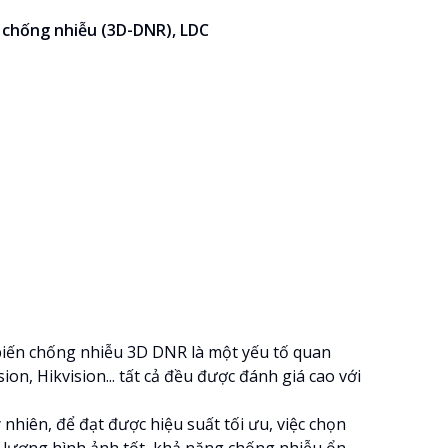
 chống nhiễu (3D-DNR), LDC
 biến chống nhiễu 3D DNR là một yếu tố quan
n, Hikvision... tất cả đều được đánh giá cao với
nhiên, để đạt được hiệu suất tối ưu, việc chọn
t lượng hình ảnh tốt, khả năng chống nhiễu ổn