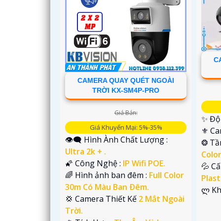
C
'
CAMERA QUAY QUÉT NGOÀI
TRỜI KX-SM4P-PRO
Giá Bán:
✨ Độ 
Giá Khuyến Mại: 5%-35%
⚜️ C
👁️‍🗨 Hình Ành Chất Lượng :
❂ Tầ
Ultra 2k + .
Colo
🌠 Công Nghệ :
IP Wifi POE.
💦 C
🌈 Hình ảnh ban đêm :
Full Color
Plast
30m Có Màu Ban Ðêm.
️ლ K
💢 Camera Thiết Kế
2 Mắt Ngoài
Trời.