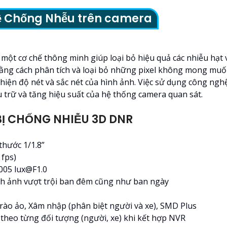
ệ Chống Nhễu trên camera
 cơ chế thông minh giúp loại bỏ hiệu quả các nhiễu hạt và
ằng cách phân tích và loại bỏ những pixel không mong muố
thiện độ nét và sắc nét của hình ảnh. Việc sử dụng công n
u trữ và tăng hiệu suất của hệ thống camera quan sát.
Ị CHỐNG NHIỄU 3D DNR
thước 1/1.8”
 fps)
0005 lux@F1.0
ình ảnh vượt trội ban đêm cũng như ban ngày
rào ảo, Xâm nhập (phân biệt người và xe), SMD Plus
theo từng đối tượng (người, xe) khi kết hợp NVR