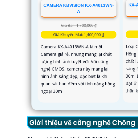
KX-
CAMERA KBVISION KX-A4013WN-
A
Giá Bán: 1,700,000 ₫
Giá Khuyến Mại: 1,400,000 ₫
Loại 
Camera KX-A4013WN-A là một
Hồng 
Camera giá rẻ, nhưng mang lại chất
chất 
lượng hình ảnh tuyệt vời. Với công
sáng 
nghệ CMOS, camera này mang lại
30m. 
hình ảnh sáng đẹp, đặc biệt là khi
đặt ở
quan sát ban đêm với tính năng hồng
thân k
ngoại 30m
Giới thiệu về công nghệ Chốn