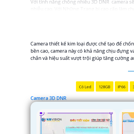
Với tính năng chống nhiễu 3D DNR camera sẽ g
nhiễu cao. Với Những Trang bị cao cấp làm cho
Camera thiết kế kim loại được chế tạo để chốn
bền cao, camera này có khả năng chịu đựng va
chắn và hiệu suất vượt trội giúp tăng cường a
Có Led
128GB
IP66
Camera 3D DNR