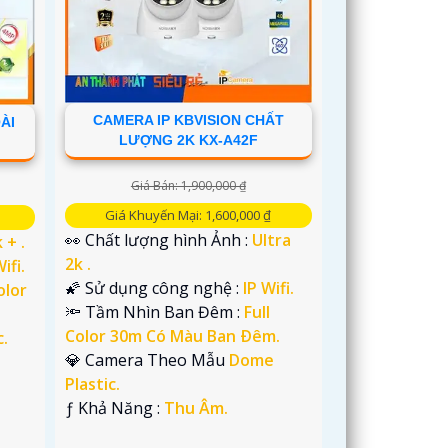
CAMERA IP KBVISION CHẤT
ÀI
LƯỢNG 2K KX-A42F
Giá Bán: 1,900,000 ₫
Giá Khuyến Mại: 1,600,000 ₫
👀 Chất lượng hình Ảnh :
Ultra
 + .
2k .
ifi.
🌠 Sử dụng công nghệ :
IP Wifi.
olor
🔦 Tầm Nhìn Ban Đêm :
Full
Color 30m Có Màu Ban Ðêm.
c.
💎 Camera Theo Mẫu
Dome
Plastic.
️ƒ Khả Năng :
Thu Âm.