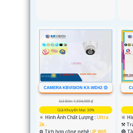
CAMERA KBVISION KX-WD42 ۞
C
Giá Bán: 1,504,000 ₫
Giá Khuyến Mại: 30%
🔅 Hình Ành Chất Lượng :
Ultra
🔆 Hì
2k .
⚒ Tr
⚙ Tích hợp công nghệ :
IP Wifi.
🔴 T