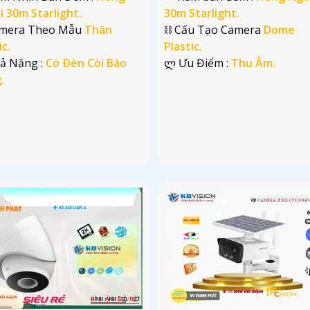
 30m Starlight.
30m Starlight.
mera Theo Mẫu
Thân
⛓ Cấu Tạo Camera
Dome
ic.
Plastic.
hả Năng :
Có Ðèn Còi Báo
️ლ Ưu Điểm :
Thu Âm.
.