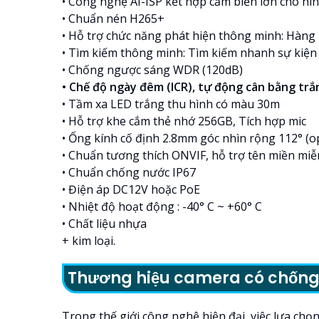
• Công nghệ AI-ISP kết hợp cảm biến lớn cho h
• Chuẩn nén H265+
• Hỗ trợ chức năng phát hiện thông minh: Hàng 
• Tìm kiếm thông minh: Tìm kiếm nhanh sự kiện 
• Chống ngược sáng WDR (120dB)
• Chế độ ngày đêm (ICR), tự động cân bằng tr
• Tầm xa LED trắng thu hình có màu 30m
• Hỗ trợ khe cắm thẻ nhớ 256GB, Tích hợp mic
• Ống kính cố định 2.8mm góc nhìn rộng 112° (o
• Chuẩn tương thích ONVIF, hỗ trợ tên miền miễ
• Chuẩn chống nước IP67
• Điện áp DC12V hoặc PoE
• Nhiệt độ hoạt động : -40° C ~ +60° C
• Chất liệu nhựa
+ kim loại.
Thương hiệu camera có chống
Trong thế giới công nghệ hiện đại, việc lựa ch