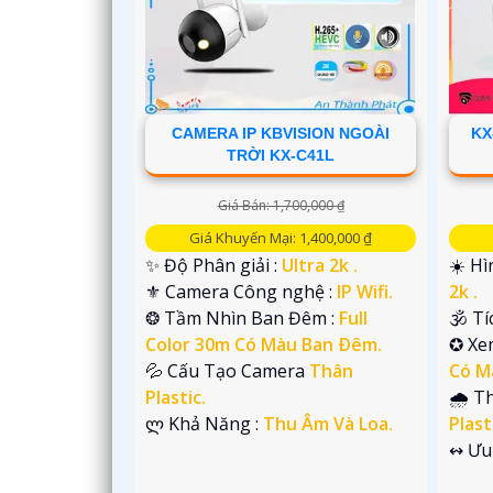
CAMERA IP KBVISION NGOÀI
KX
TRỜI KX-C41L
'
Giá Bán: 1,700,000 ₫
Giá Khuyến Mại: 1,400,000 ₫
✨ Độ Phân giải :
Ultra 2k .
☀️ H
⚜️ Camera Công nghệ :
IP Wifi.
2k .
❂ Tầm Nhìn Ban Đêm :
Full
🕉️ T
Color 30m Có Màu Ban Ðêm.
✪ Xe
💦 Cấu Tạo Camera
Thân
Có M
Plastic.
🌧️ 
️ლ Khả Năng :
Thu Âm Và Loa.
Plast
️↭ Ưu