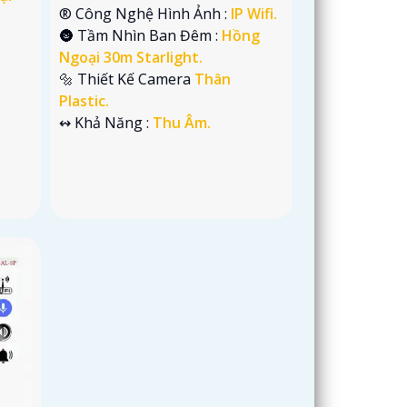
®️ Công Nghệ Hình Ảnh :
IP Wifi.
🌚 Tầm Nhìn Ban Đêm :
Hồng
Ngoại 30m Starlight.
🔩 Thiết Kế Camera
Thân
Plastic.
️↭ Khả Năng :
Thu Âm.