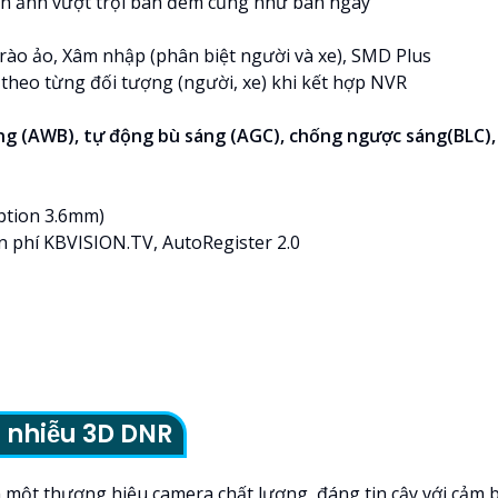
ình ảnh vượt trội ban đêm cũng như ban ngày
rào ảo, Xâm nhập (phân biệt người và xe), SMD Plus
theo từng đối tượng (người, xe) khi kết hợp NVR
ắng (AWB), tự động bù sáng (AGC), chống ngược sáng(BLC),
ption 3.6mm)
n phí KBVISION.TV, AutoRegister 2.0
 nhiễu 3D DNR
ọn một thương hiệu camera chất lượng, đáng tin cậy với cảm