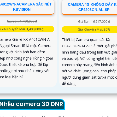
A4012WN-ACAMERA SẮC NÉT
CAMERA 4G KHÔNG DÂY K
KBVISION
CF4203GN-AL-SP
Giá Bán: 1,700,000 ₫
Giá Bán: 16,517,000 ₫
Giá Khuyến Mại: 1,400,000 ₫
Giá Khuyến Mại: 30%
Camera Giá rẻ KX-A4012WN-A
Thiết bị Camera quan sát KX-
Ngoại Smart IR là một Camera
CF4203GN-AL-SP là một giải ph
lượng với hình ảnh ban đêm
ninh hàng đầu trong lĩnh vực gi
đẹp nhờ công nghệ Hồng Ngoại
và bảo vệ. Với công nghệ tiên tiế
Được thiết kế phù hợp để lắp
camera này mang đến hình ảnh 
 những nơi như nhà xưởng với
nét và chất lượng cao, cho phép
im loại bền bỉ
người dùng giám sát từ xa một 
dễ dàng
g Nhễu camera 3D DNR