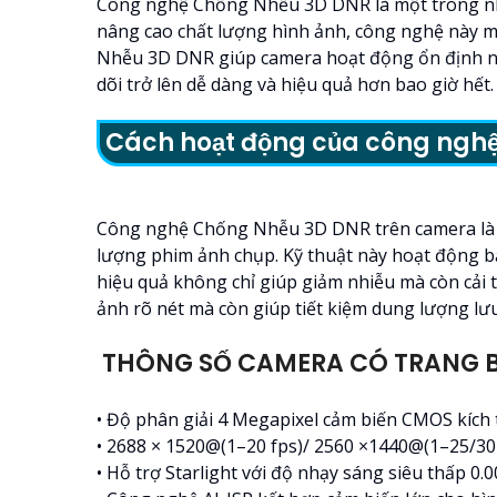
Công nghệ Chống Nhễu 3D DNR là một trong nhữn
nâng cao chất lượng hình ảnh, công nghệ này m
Nhễu 3D DNR giúp camera hoạt động ổn định ngay
dõi trở lên dễ dàng và hiệu quả hơn bao giờ hết.
Cách hoạt động của công ngh
Công nghệ Chống Nhễu 3D DNR trên camera là một
lượng phim ảnh chụp. Kỹ thuật này hoạt động b
hiệu quả không chỉ giúp giảm nhiễu mà còn cải 
ảnh rõ nét mà còn giúp tiết kiệm dung lượng lư
THÔNG SỐ CAMERA CÓ TRANG B
• Độ phân giải 4 Megapixel cảm biến CMOS kích 
• 2688 × 1520@(1–20 fps)/ 2560 ×1440@(1–25/30
• Hỗ trợ Starlight với độ nhạy sáng siêu thấp 0.