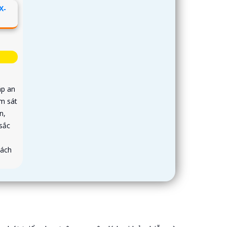
X-
áp an
ám sát
n,
sắc
cách