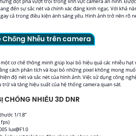
g đột phá vượt trội trong lĩnh vực camera an ninh. Được p
ang đến sự sắc nét và chính xác đáng kinh ngạc. Với khả n
 cả trong điều kiện ánh sáng yếu. Hình ảnh trở nên rõ nét 
ệ Chống Nhễu trên camera
 cơ chế thông minh giúp loại bỏ hiệu quả các nhiễu hạt và
ằng cách phân tích và loại bỏ những pixel không mong muố
thiện độ nét và sắc nét của hình ảnh. Việc sử dụng công n
u trữ và tăng hiệu suất của hệ thống camera quan sát.
Ị CHỐNG NHIỄU 3D DNR
thước 1/1.8”
 fps)
0005 lux@F1.0