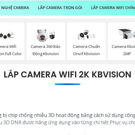
 NGHỆ CAMERA
LẮP CAMERA TRỌN GÓI
LẮP CAMERA WIFI CHÍ
mera Wifi
Camera 360 Báo
Camera Chuẩn
Camera Kbvi
on Full Color
Động Kbvision
Onvif Kbvision
2MP
LẮP CAMERA WIFI 2K KBVISION
 bị chip chống nhiễu 3D hoạt động bằng cách sử dụng công
u 3D DNR được hãng ứng dụng vào từng chi tiết Phục vụ cho