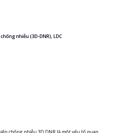
 chống nhiễu (3D-DNR), LDC
 biến chống nhiễu 3D DNR là một yếu tố quan