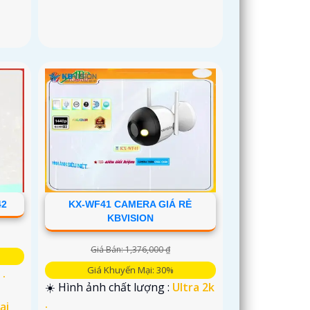
42
KX-WF41 CAMERA GIÁ RẺ
KBVISION
Giá Bán: 1,376,000 ₫
Giá Khuyến Mại: 30%
 .
☀️ Hình ảnh chất lượng :
Ultra 2k
.
ại