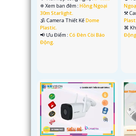
❈ Xem ban đêm :
Hồng Ngoại
Ngoại
30m Starlight.
⚒ Ca
🕉️ Camera Thiết Kế
Dome
Plast
Plastic.
️⌘ K
️📢 Ưu Điểm :
Có Ðèn Còi Báo
Động
Động.