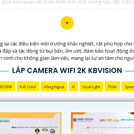
iúp bạn quan sát được hình ảnh chất lượng cao, đặc biệt t
 việc giám sát, quan sát trở nên dễ dàng và chính xác hơn.
g lại các điều kiện môi trường khắc nghiệt, rất phù hợp cho 
 đập và tác động từ bụi bẩn, ẩm ướt, đảm bảo hoạt động ổn
n ninh cho không gian làm việc, mang lại sự an tâm cho ngư
LẮP CAMERA WIFI 2K KBVISION
3D DNR
Full Color
Hồng Ngoại
AI
Dual Light
Thân
Spee