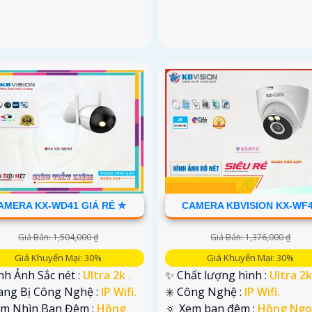
AMERA KX-WD41 GIÁ RẺ ✮
CAMERA KBVISION KX-WF
Giá Bán: 1,504,000 ₫
Giá Bán: 1,376,000 ₫
Giá Khuyến Mại: 30%
Giá Khuyến Mại: 30%
nh Ảnh Sắc nét :
Ultra 2k .
✨ Chất lượng hình :
Ultra 2k
ang Bị Công Nghệ :
IP Wifi.
✳️ Công Nghệ :
IP Wifi.
ầm Nhìn Ban Đêm :
Hồng
🔅 Xem ban đêm :
Hồng Ngo