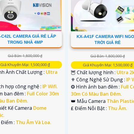
-C42L CAMERA GIÁ RẺ LẮP
KX-A41F CAMERA WIFI NGO
TRONG NHÀ 4MP
TRỜI GIÁ RẺ
Giá Bán: 1,800,000 ₫
Giá Bán: 1,800,000 ₫
Giá Khuyến Mại: 1,500,000 ₫
Giá Khuyến Mại: 1,500,000 ₫
ình Ành Chất Lượng :
Ultra
🦉 Chất lượng hình :
Ultra 2k
⚜️ Công Nghệ Sử Dụng :
IP W
ích hợp công nghệ :
IP Wifi.
❂ Hình ảnh ban đêm :
Full C
m ban đêm :
Full Color 30m
30m Có Màu Ban Ðêm.
àu Ban Ðêm.
👑 Mẫu Camera
Thân Plasti
Thiết Kế Camera
Dome
️₤ Điểm Nỗi Bật :
Thu Âm.
ic.
 Điểm :
Thu Âm Và Loa.