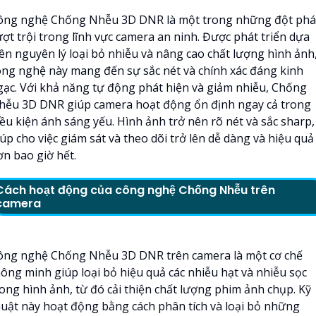
ông nghệ Chống Nhễu 3D DNR là một trong những đột phá
ượt trội trong lĩnh vực camera an ninh. Được phát triển dựa
rên nguyên lý loại bỏ nhiễu và nâng cao chất lượng hình ảnh
ông nghệ này mang đến sự sắc nét và chính xác đáng kinh
gạc. Với khả năng tự động phát hiện và giảm nhiễu, Chống
hễu 3D DNR giúp camera hoạt động ổn định ngay cả trong
iều kiện ánh sáng yếu. Hình ảnh trở nên rõ nét và sắc sharp,
úp cho việc giám sát và theo dõi trở lên dễ dàng và hiệu quả
ơn bao giờ hết.
Cách hoạt động của công nghệ Chống Nhễu trên
camera
ông nghệ Chống Nhễu 3D DNR trên camera là một cơ chế
hông minh giúp loại bỏ hiệu quả các nhiễu hạt và nhiễu sọc
rong hình ảnh, từ đó cải thiện chất lượng phim ảnh chụp. Kỹ
huật này hoạt động bằng cách phân tích và loại bỏ những