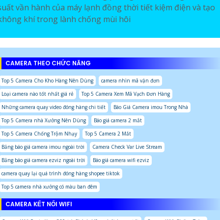
suất vần hành của máy lạnh đồng thời tiết kiệm điện và tạo
không khí trong lành chống mùi hôi
CAMERA THEO CHỨC NĂNG
Top 5 Camera Cho Kho Hàng Nên Dùng
camera nhìn mã vận đơn
Loại camera nào tốt nhất giá rẻ
Top 5 Camera Xem Mã Vạch Đơn Hàng
Những camera quay video đóng hàng chi tiết
Báo Giá Camera imou Trong Nhà
Top 5 Camera nhà Xưởng Nên Dùng
Báo giá camera 2 mắt
Top 5 Camera Chống Trộm Nhạy
Top 5 Camera 2 Mắt
Bảng báo giá camera imou ngoài trời
Camera Check Var Live Stream
Bảng báo giá camera ezviz ngoài trời
Báo giá camera wifi ezviz
camera quay lại quá trình đóng hàng shopee tiktok
Top 5 camera nhà xưởng có màu ban đêm
CAMERA KẾT NỐI WIFI