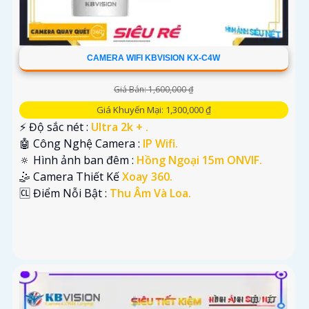
CAMERA WIFI KBVISION KX-C4W
Giá Bán: 1,600,000 ₫
Giá Khuyến Mại: 1,300,000 ₫
️⚡ Độ sắc nét :
Ultra 2k + .
🤖️ Công Nghệ Camera :
IP Wifi.
🔅 Hình ảnh ban đêm :
Hồng Ngoại 15m ONVIF.
🤹 Camera Thiết Kế
Xoay 360.
️🆑 Điểm Nỗi Bật :
Thu Âm Và Loa.