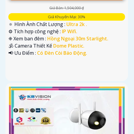
Giá Bán: 1,504,000 ₫
Giá Khuyến Mại: 30%
🔅 Hình Ành Chất Lượng :
Ultra 2k .
⚙ Tích hợp công nghệ :
IP Wifi.
❈ Xem ban đêm :
Hồng Ngoại 30m Starlight.
🕉️ Camera Thiết Kế
Dome Plastic.
️📢 Ưu Điểm :
Có Ðèn Còi Báo Động.