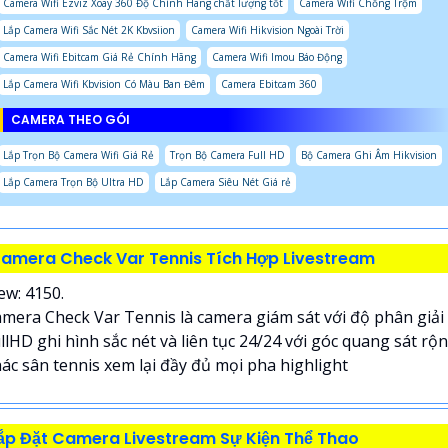
Camera Wifi Ezviz Xoay 360 Độ Chính Hãng chất lượng tốt
Camera Wifi Chống Trộm
Lắp Camera Wifi Sắc Nét 2K Kbvsiion
Camera Wifi Hikvision Ngoài Trời
Camera Wifi Ebitcam Giá Rẻ Chính Hãng
Camera Wifi Imou Báo Động
Lắp Camera Wifi Kbvision Có Màu Ban Đêm
Camera Ebitcam 360
CAMERA THEO GÓI
Lắp Trọn Bộ Camera Wifi Giá Rẻ
Trọn Bộ Camera Full HD
Bộ Camera Ghi Âm Hikvision
Lắp Camera Trọn Bộ Ultra HD
Lắp Camera Siêu Nét Giá rẻ
amera Check Var Tennis Tích Hợp Livestream
ew: 4150.
mera Check Var Tennis là camera giám sát với độ phân giải
llHD ghi hình sắc nét và liên tục 24/24 với góc quang sát rộ
ác sân tennis xem lại đầy đủ mọi pha highlight
ắp Đặt Camera Livestream Sự Kiện Thể Thao