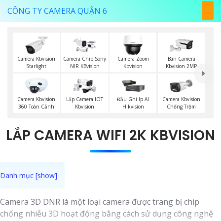
CÔNG TY CAMERA QUẬN 6
Camera Kbvision
Camera Chip Sony
Camera Zoom
Bán Camera
Starlight
NIR KBvision
Kbvision
Kbvision 2MP
Camera Kbvision
Lắp Camera IOT
Đầu Ghi Ip AI
Camera Kbvision
360 Toàn Cảnh
Kbvision
Hikvision
Chống Trộm
LẮP CAMERA WIFI 2K KBVISION
Camera 3D DNR là một loại camera được trang bị chip
chống nhiễu 3D hoạt động bằng cách sử dụng công nghệ