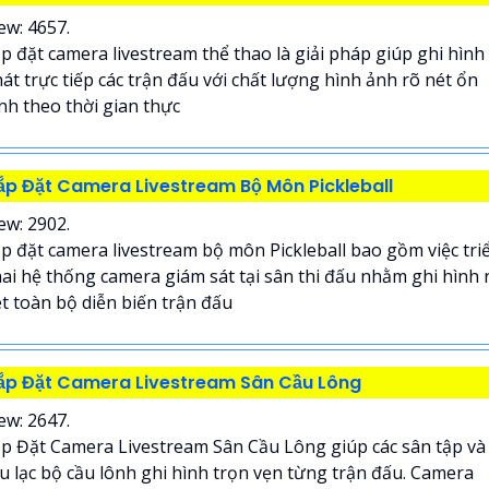
ew: 4657.
p đặt camera livestream thể thao là giải pháp giúp ghi hình
át trực tiếp các trận đấu với chất lượng hình ảnh rõ nét ổn
nh theo thời gian thực
ắp Đặt Camera Livestream Bộ Môn Pickleball
ew: 2902.
p đặt camera livestream bộ môn Pickleball bao gồm việc tri
ai hệ thống camera giám sát tại sân thi đấu nhằm ghi hình 
t toàn bộ diễn biến trận đấu
ắp Đặt Camera Livestream Sân Cầu Lông
ew: 2647.
p Đặt Camera Livestream Sân Cầu Lông giúp các sân tập và
u lạc bộ cầu lônh ghi hình trọn vẹn từng trận đấu. Camera