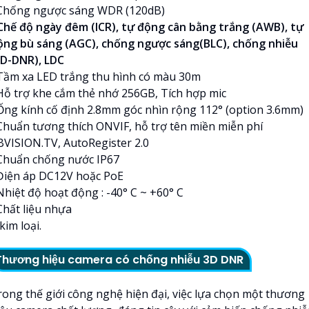
 Chống ngược sáng WDR (120dB)
 Chế độ ngày đêm (ICR), tự động cân bằng trắng (AWB), tự
ộng bù sáng (AGC), chống ngược sáng(BLC), chống nhiễu
3D-DNR), LDC
 Tầm xa LED trắng thu hình có màu 30m
 Hỗ trợ khe cắm thẻ nhớ 256GB, Tích hợp mic
 Ống kính cố định 2.8mm góc nhìn rộng 112° (option 3.6mm)
 Chuẩn tương thích ONVIF, hỗ trợ tên miền miễn phí
BVISION.TV, AutoRegister 2.0
 Chuẩn chống nước IP67
 Điện áp DC12V hoặc PoE
Nhiệt độ hoạt động : -40° C ~ +60° C
Chất liệu nhựa
kim loại.
Thương hiệu camera có chống nhiễu 3D DNR
rong thế giới công nghệ hiện đại, việc lựa chọn một thương