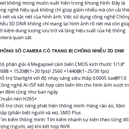
ixel không mong muốn xuất hiện trong khung hình. Đây là
ông nghệ hiệu quả không chỉ giúp giảm nhiễu mà còn cải thi
ộ nét và sắc nét của hình ảnh. Việc sử dụng công nghệ Chốn
hễu 3D DNR không chỉ mang lại hình ảnh rõ nét mà còn giú
iết kiệm dung lượng lưu trữ và tăng hiệu suất của hệ thống
amera quan sát.
HÔNG SỐ CAMERA CÓ TRANG BỊ CHỐNG NHIỄU 3D DNR
 Độ phân giải 4 Megapixel cảm biến CMOS kích thước 1/1.8”
 2688 × 1520@(1–20 fps)/ 2560 ×1440@(1–25/30 fps)
Hỗ trợ Starlight với độ nhạy sáng siêu thấp 0.0005 lux@F1.0
 Công nghệ AI-ISP kết hợp cảm biến lớn cho hình ảnh vượt tr
an đêm cũng như ban ngày
 Chuẩn nén H265+
 Hỗ trợ chức năng phát hiện thông minh: Hàng rào ảo, Xâm
hập (phân biệt người và xe), SMD Plus
 Tìm kiếm thông minh: Tìm kiếm nhanh sự kiện theo từng đố
ượng (người, xe) khi kết hợp NVR