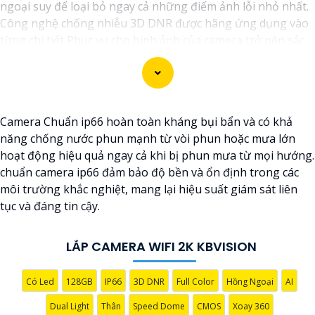
ngoại suy để loại bỏ ngay cả những điểm ảnh lỗi nhỏ nhất.
Công nghệ chống nhiễu 3D DNR được hãng ứng dụng vào
từng chi tiết Phục vụ cho hình ảnh của camera trở nên sắc
nét, rõ ràng và không bị ảnh hưởng bởi nhiễu hạt.
Với tính năng chống nhiễu 3D DNR camera sẽ giúp bạn
quan sát được hình ảnh chất lượng cao, đặc biệt trong các
điều kiện ánh sáng yếu hoặc độ nhiễu cao. Với Những
Camera Chuẩn ip66 hoàn toàn kháng bụi bẩn và có khả
Trang bị cao cấp làm cho việc giám sát, quan sát trở nên dễ
năng chống nước phun mạnh từ vòi phun hoặc mưa lớn
dàng và chính xác hơn.
hoạt động hiệu quả ngay cả khi bị phun mưa từ mọi hướng.
chuẩn camera ip66 đảm bảo độ bền và ổn định trong các
môi trường khắc nghiệt, mang lại hiệu suất giám sát liên
tục và đáng tin cậy.
LẮP CAMERA WIFI 2K KBVISION
Có Led
128GB
IP66
3D DNR
Full Color
Hồng Ngoại
AI
Dual Light
Thân
Speed Dome
CMOS
Xoay 360