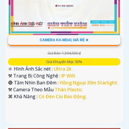
CAMERA KX-WD41 GIÁ RẺ ✮
Giá Bán: 1,504,000 ₫
Giá Khuyến Mại: 30%
🔆 Hình Ảnh Sắc nét :
Ultra 2k .
⚒ Trang Bị Công Nghệ :
IP Wifi.
🔴 Tầm Nhìn Ban Đêm :
Hồng Ngoại 30m Starlight.
⚒ Camera Theo Mẫu
Thân Plastic.
️⌘ Khả Năng :
Có Ðèn Còi Báo Động.