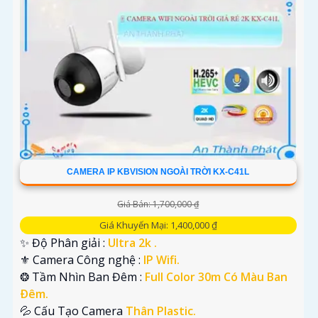
CAMERA IP KBVISION NGOÀI TRỜI KX-C41L
Giá Bán: 1,700,000 ₫
Giá Khuyến Mại: 1,400,000 ₫
✨ Độ Phân giải :
Ultra 2k .
⚜️ Camera Công nghệ :
IP Wifi.
❂ Tầm Nhìn Ban Đêm :
Full Color 30m Có Màu Ban
Ðêm.
💦 Cấu Tạo Camera
Thân Plastic.