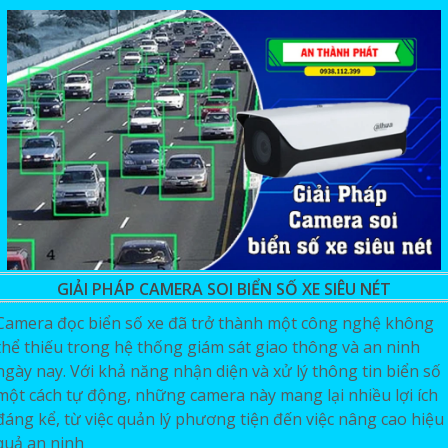
GIẢI PHÁP CAMERA SOI BIỂN SỐ XE SIÊU NÉT
Camera đọc biển số xe đã trở thành một công nghệ không
thể thiếu trong hệ thống giám sát giao thông và an ninh
ngày nay. Với khả năng nhận diện và xử lý thông tin biển số
một cách tự động, những camera này mang lại nhiều lợi ích
đáng kể, từ việc quản lý phương tiện đến việc nâng cao hiệu
quả an ninh