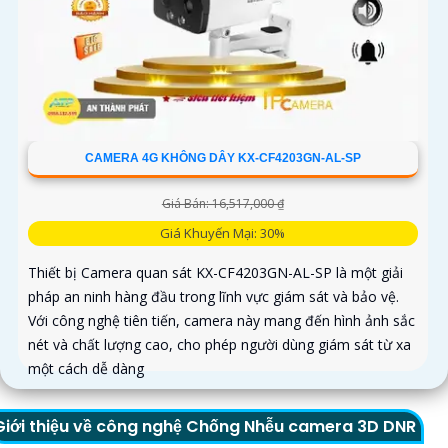
CAMERA 4G KHÔNG DÂY KX-CF4203GN-AL-SP
Giá Bán: 16,517,000 ₫
Giá Khuyến Mại: 30%
Thiết bị Camera quan sát KX-CF4203GN-AL-SP là một giải
pháp an ninh hàng đầu trong lĩnh vực giám sát và bảo vệ.
Với công nghệ tiên tiến, camera này mang đến hình ảnh sắc
nét và chất lượng cao, cho phép người dùng giám sát từ xa
một cách dễ dàng
Giới thiệu về công nghệ Chống Nhễu camera 3D DNR