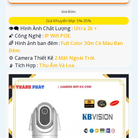
Giá Bán:
Giá Khuyến Mại: 5%-35%
👁️‍🗨 Hình Ành Chất Lượng :
Ultra 2k + .
🌠 Công Nghệ :
IP Wifi POE.
🌈 Hình ảnh ban đêm :
Full Color 30m Có Màu Ban
Ðêm.
💢 Camera Thiết Kế
2 Mắt Ngoài Trời.
️📡 Tích Hợp :
Thu Âm Và Loa.