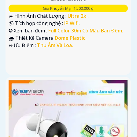
Giá Khuyến Mại: 1,500,000 ₫
☀️ Hình Ành Chất Lượng :
Ultra 2k .
🕉️ Tích hợp công nghệ :
IP Wifi.
✪ Xem ban đêm :
Full Color 30m Có Màu Ban Ðêm.
🌧️ Thiết Kế Camera
Dome Plastic.
️↭ Ưu Điểm :
Thu Âm Và Loa.