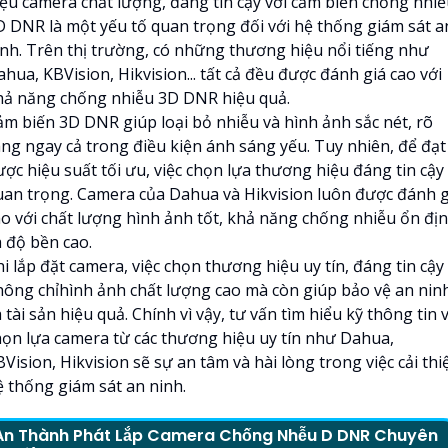
iệu camera chất lượng, đáng tin cậy với cảm biến chống nhi
D DNR là một yếu tố quan trọng đối với hệ thống giám sát a
inh. Trên thị trường, có những thương hiệu nổi tiếng như
hua, KBVision, Hikvision... tất cả đều được đánh giá cao với
hả năng chống nhiễu 3D DNR hiệu quả.
ảm biến 3D DNR giúp loại bỏ nhiễu và hình ảnh sắc nét, rõ
àng ngay cả trong điều kiện ánh sáng yếu. Tuy nhiên, để đạt
ợc hiệu suất tối ưu, việc chọn lựa thương hiệu đáng tin cậy 
uan trọng. Camera của Dahua và Hikvision luôn được đánh g
ao với chất lượng hình ảnh tốt, khả năng chống nhiễu ổn đị
à độ bền cao.
i lắp đặt camera, việc chọn thương hiệu uy tín, đáng tin cậy
hông chỉhình ảnh chất lượng cao mà còn giúp bảo vệ an nin
 tài sản hiệu quả. Chính vì vậy, tư vấn tìm hiểu kỹ thông tin 
họn lựa camera từ các thương hiệu uy tín như Dahua,
Vision, Hikvision sẽ sự an tâm và hài lòng trong việc cải thi
ệ thống giám sát an ninh.
An Thành Phát Lắp Camera Chống Nhễu D DNR Chuyên