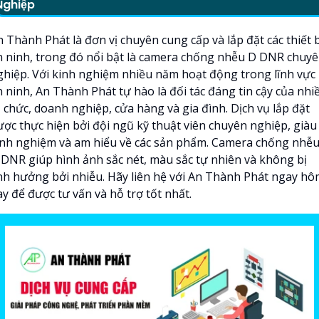
Nghiệp
 Thành Phát là đơn vị chuyên cung cấp và lắp đặt các thiết b
n ninh, trong đó nổi bật là camera chống nhễu D DNR chuy
ghiệp. Với kinh nghiệm nhiều năm hoạt động trong lĩnh vực
n ninh, An Thành Phát tự hào là đối tác đáng tin cậy của nhi
 chức, doanh nghiệp, cửa hàng và gia đình. Dịch vụ lắp đặt
ược thực hiện bởi đội ngũ kỹ thuật viên chuyên nghiệp, giàu
inh nghiệm và am hiểu về các sản phẩm. Camera chống nhễ
 DNR giúp hình ảnh sắc nét, màu sắc tự nhiên và không bị
nh hưởng bởi nhiễu. Hãy liên hệ với An Thành Phát ngay h
y để được tư vấn và hỗ trợ tốt nhất.