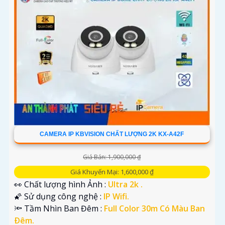
CAMERA IP KBVISION CHẤT LƯỢNG 2K KX-A42F
Giá Bán: 1,900,000 ₫
Giá Khuyến Mại: 1,600,000 ₫
👀 Chất lượng hình Ảnh :
Ultra 2k .
🌠 Sử dụng công nghệ :
IP Wifi.
🔦 Tầm Nhìn Ban Đêm :
Full Color 30m Có Màu Ban
Ðêm.