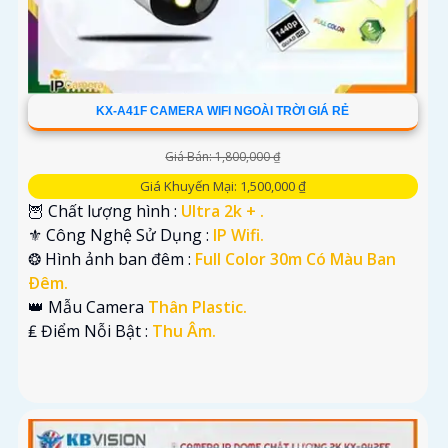
KX-A41F CAMERA WIFI NGOÀI TRỜI GIÁ RẺ
Giá Bán: 1,800,000 ₫
Giá Khuyến Mại: 1,500,000 ₫
🦉 Chất lượng hình :
Ultra 2k + .
⚜️ Công Nghệ Sử Dụng :
IP Wifi.
❂ Hình ảnh ban đêm :
Full Color 30m Có Màu Ban
Ðêm.
👑 Mẫu Camera
Thân Plastic.
️₤ Điểm Nỗi Bật :
Thu Âm.