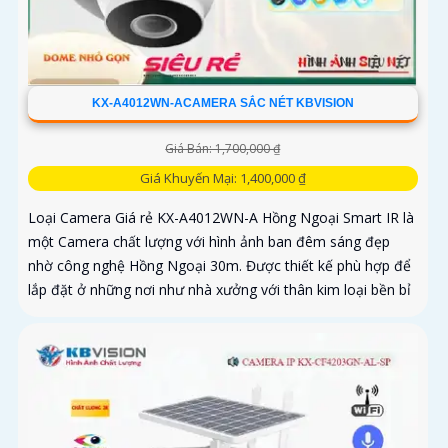
KX-A4012WN-ACAMERA SẮC NÉT KBVISION
Giá Bán: 1,700,000 ₫
Giá Khuyến Mại: 1,400,000 ₫
Loại Camera Giá rẻ KX-A4012WN-A Hồng Ngoại Smart IR là
một Camera chất lượng với hình ảnh ban đêm sáng đẹp
nhờ công nghệ Hồng Ngoại 30m. Được thiết kế phù hợp để
lắp đặt ở những nơi như nhà xưởng với thân kim loại bền bỉ