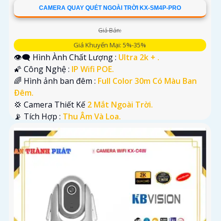
CAMERA QUAY QUÉT NGOÀI TRỜI KX-SM4P-PRO
Giá Bán:
Giá Khuyến Mại: 5%-35%
👁️‍🗨 Hình Ành Chất Lượng :
Ultra 2k + .
🌠 Công Nghệ :
IP Wifi POE.
🌈 Hình ảnh ban đêm :
Full Color 30m Có Màu Ban
Ðêm.
💢 Camera Thiết Kế
2 Mắt Ngoài Trời.
️📡 Tích Hợp :
Thu Âm Và Loa.