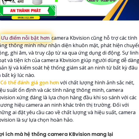

Ưu điểm nỗi bật hơn
camera Kbvision cũng hỗ trợ các tính
ăng thông minh như nhận diện khuôn mặt, phát hiện chuyể
ộng, ghi âm, và truy cập từ xa qua ứng dụng di động. Sự linh
oạt và tiện ích của camera Kbvision giúp người dùng dễ dàn
uản lý và kiểm soát hệ thống giám sát an ninh từ bất kỳ đâu
 bất kỳ lúc nào.
️
Có thể đánh giá gọn hơn
với chất lượng hình ảnh sắc nét,
iệu suất ổn định và các tính năng thông minh, camera
bvision xứng đáng là lựa chọn hàng đầu khi so sánh với các
hương hiệu camera an ninh khác trên thị trường. Đối với
hững ai đặt yêu cầu cao về chất lượng và hiệu suất, camera
bvision là sự lựa chọn hoàn hảo.
ợi ích mà hệ thống camera KBvision mang lại