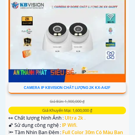
CAMERA IP KBVISION CHẤT LƯỢNG 2K KX-A42F
Giá Bán: 1,900,000 ₫
Giá Khuyến Mại: 1,600,000 ₫
👀 Chất lượng hình Ảnh :
Ultra 2k .
🌠 Sử dụng công nghệ :
IP Wifi.
🔦 Tầm Nhìn Ban Đêm :
Full Color 30m Có Màu Ban