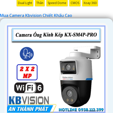
Dual Light
Thân
Speed Dome
CMOS
Xoay 360
Mua Camera Kbvision Chiết Khấu Cao
'