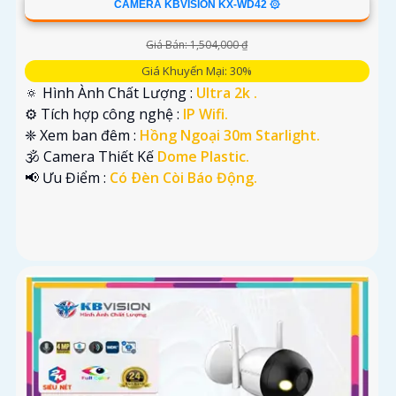
CAMERA KBVISION KX-WD42 ۞
Giá Bán: 1,504,000 ₫
Giá Khuyến Mại: 30%
🔅 Hình Ành Chất Lượng :
Ultra 2k .
⚙ Tích hợp công nghệ :
IP Wifi.
❈ Xem ban đêm :
Hồng Ngoại 30m Starlight.
🕉️ Camera Thiết Kế
Dome Plastic.
️📢 Ưu Điểm :
Có Ðèn Còi Báo Động.