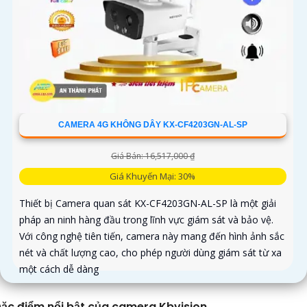
CAMERA 4G KHÔNG DÂY KX-CF4203GN-AL-SP
Giá Bán: 16,517,000 ₫
Giá Khuyến Mại: 30%
Thiết bị Camera quan sát KX-CF4203GN-AL-SP là một giải
pháp an ninh hàng đầu trong lĩnh vực giám sát và bảo vệ.
Với công nghệ tiên tiến, camera này mang đến hình ảnh sắc
nét và chất lượng cao, cho phép người dùng giám sát từ xa
một cách dễ dàng
ặc điểm nổi bật của camera Kbvision