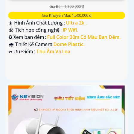
Giá Bán: 1,800,000 ₫
Giá Khuyến Mại: 1,500,000 ₫
☀️ Hình Ành Chất Lượng :
Ultra 2k .
🕉️ Tích hợp công nghệ :
IP Wifi.
✪ Xem ban đêm :
Full Color 30m Có Màu Ban Ðêm.
🌧️ Thiết Kế Camera
Dome Plastic.
️↭ Ưu Điểm :
Thu Âm Và Loa.