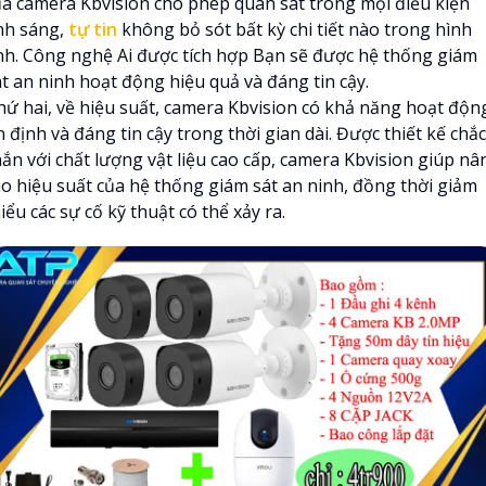
ủa camera Kbvision cho phép quan sát trong mọi điều kiện
nh sáng,
tự tin
không bỏ sót bất kỳ chi tiết nào trong hình
nh. Công nghệ Ai được tích hợp Bạn sẽ được hệ thống giám
át an ninh hoạt động hiệu quả và đáng tin cậy.
hứ hai, về hiệu suất, camera Kbvision có khả năng hoạt độn
 định và đáng tin cậy trong thời gian dài. Được thiết kế chắc
hắn với chất lượng vật liệu cao cấp, camera Kbvision giúp nâ
ao hiệu suất của hệ thống giám sát an ninh, đồng thời giảm
iểu các sự cố kỹ thuật có thể xảy ra.