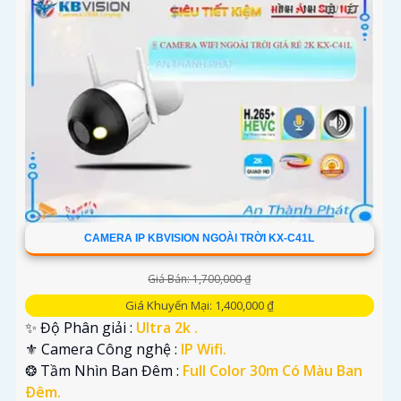
CAMERA IP KBVISION NGOÀI TRỜI KX-C41L
Giá Bán: 1,700,000 ₫
Giá Khuyến Mại: 1,400,000 ₫
✨ Độ Phân giải :
Ultra 2k .
⚜️ Camera Công nghệ :
IP Wifi.
❂ Tầm Nhìn Ban Đêm :
Full Color 30m Có Màu Ban
Ðêm.