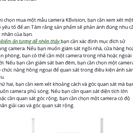
hi chọn mua một mẫu camera KBvision, bạn cần xem xét mộ
ố yếu tố để an Tâm rằng sản phẩm sẽ phản ánh đúng nhu c
á nhân của bạn.

Điểm ấn tượng dễ nhận thấy
bạn cần xác định mục đích sử
ụng camera. Nếu bạn muốn giám sát ngôi nhà, cửa hàng ho
ăn phòng, bạn có thể cần một camera trong nhà hoặc ngoài
rời. Nếu bạn cần giám sát ban đêm, bạn cần chọn một camer
ó chức năng hồng ngoại để quan sát trong điều kiện ánh sá
u.
hứ hai, bạn cần xem xét khoảng cách và góc quan sát mà bạ
uốn camera phủ sóng. Nếu bạn cần quan sát diện tích lớn
oặc cần quan sát góc rộng, bạn cần chọn một camera có độ
hân giải cao và góc quan sát rộng.