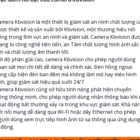
amera Kbvision là một thiết bị giám sát an ninh chất lượng c
ược thiết kế và sản xuất bởi Kbvision, một thương hiệu nổi
iếng trong lĩnh vực an ninh và giám sát. Camera Kbvision đư
rang bị công nghệ tiên tiến, an Tâm chất lượng hình ảnh sắc
ét và chất lượng âm thanh tốt.
ới độ phân giải cao, camera Kbvision cho phép người dùng
uan sát mọi chi tiết dễ dàng và chính xác. Đèn hồng ngoại
ung cấp hiện đèn ban đêm mà không làm mờ hay méo hình
nh, giúp giám sát hiệu quả suốt 24/7
amera Kbvision cũng sở hữu tính năng phát hiện chuyển
ộng thông minh, cho phép người dùng nhận thông báo khi 
oạt động bất thường xảy ra trong khu vực giám sát. Khả nă
ết nối mạng dễ dàng qua Wi-Fi hoặc dây Ethernet cho phép
gười dùng xem trực tiếp hình ảnh từ xa thông qua ứng dụn
 động.