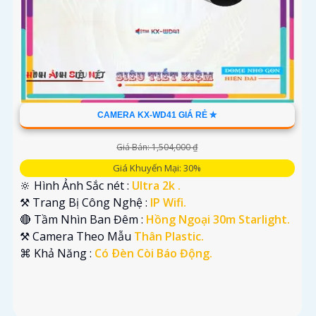
CAMERA KX-WD41 GIÁ RẺ ✮
Giá Bán: 1,504,000 ₫
Giá Khuyến Mại: 30%
🔆 Hình Ảnh Sắc nét :
Ultra 2k .
⚒ Trang Bị Công Nghệ :
IP Wifi.
🔴 Tầm Nhìn Ban Đêm :
Hồng Ngoại 30m Starlight.
⚒ Camera Theo Mẫu
Thân Plastic.
️⌘ Khả Năng :
Có Ðèn Còi Báo Động.