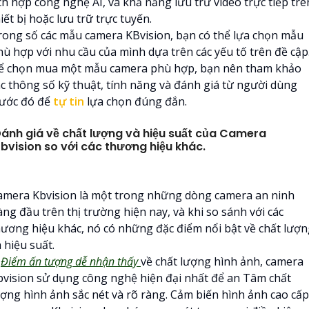
ch hợp công nghệ AI, và khả năng lưu trữ video trực tiếp trê
iết bị hoặc lưu trữ trực tuyến.
rong số các mẫu camera KBvision, bạn có thể lựa chọn mẫu
hù hợp với nhu cầu của mình dựa trên các yếu tố trên đề cập
ể chọn mua một mẫu camera phù hợp, bạn nên tham khảo
ác thông số kỹ thuật, tính năng và đánh giá từ người dùng
rước đó để
tự tin
lựa chọn đúng đắn.
ánh giá về chất lượng và hiệu suất của Camera
bvision so với các thương hiệu khác.
amera Kbvision là một trong những dòng camera an ninh
ng đầu trên thị trường hiện nay, và khi so sánh với các
hương hiệu khác, nó có những đặc điểm nổi bật về chất lượ
 hiệu suất.

Điểm ấn tượng dễ nhận thấy
về chất lượng hình ảnh, camera
bvision sử dụng công nghệ hiện đại nhất để an Tâm chất
ượng hình ảnh sắc nét và rõ ràng. Cảm biến hình ảnh cao cấp