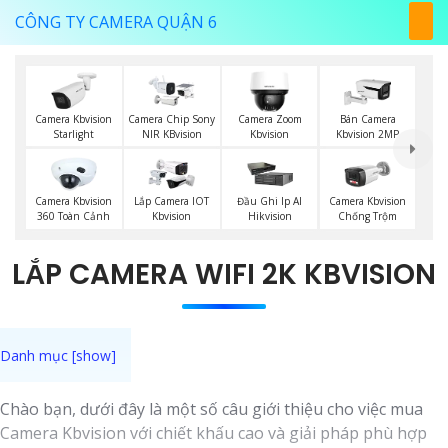
CÔNG TY CAMERA QUẬN 6
Camera Kbvision
Camera Chip Sony
Camera Zoom
Bán Camera
Starlight
NIR KBvision
Kbvision
Kbvision 2MP
Camera Kbvision
Lắp Camera IOT
Đầu Ghi Ip AI
Camera Kbvision
360 Toàn Cảnh
Kbvision
Hikvision
Chống Trộm
LẮP CAMERA WIFI 2K KBVISION
Chào bạn, dưới đây là một số câu giới thiệu cho việc mua
Camera Kbvision với chiết khấu cao và giải pháp phù hợp