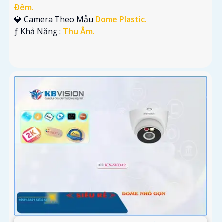
Ðêm.
💎 Camera Theo Mẫu
Dome Plastic.
️ƒ Khả Năng :
Thu Âm.