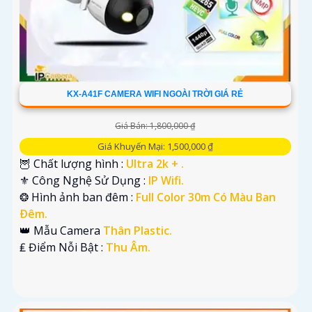
KX-A41F CAMERA WIFI NGOÀI TRỜI GIÁ RẺ
Giá Bán: 1,800,000 ₫
Giá Khuyến Mại: 1,500,000 ₫
🦉 Chất lượng hình :
Ultra 2k + .
⚜️ Công Nghệ Sử Dụng :
IP Wifi.
❂ Hình ảnh ban đêm :
Full Color 30m Có Màu Ban
Ðêm.
👑 Mẫu Camera
Thân Plastic.
️₤ Điểm Nỗi Bật :
Thu Âm.