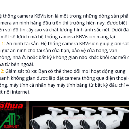
ệ thống camera KBVision là một trong những dòng sản ph
amera an ninh hàng đầu trên thị trường hiện nay, được biết
n với độ tin cậy cao và chất lượng hình ảnh sắc nét. Dưới đâ
à một số lợi ích mà hệ thống camera KBVision mang lại:

1:
An ninh tài sản: Hệ thống camera KBVision giúp giám sát
à giữ an ninh cho tài sản của bạn, bảo vệ cửa hàng, văn
hòng, nhà ở, hoặc bất kỳ không gian nào khác khỏi các mối 
ọa từ bên ngoài.
₪
2:
Giám sát từ xa: Bạn có thể theo dõi mọi hoạt động xung
uanh không gian được lắp đặt camera thông qua điện thoại 
ộng, máy tính cá nhân hay máy tính bảng từ bất kỳ đâu chỉ v
t nối internet.