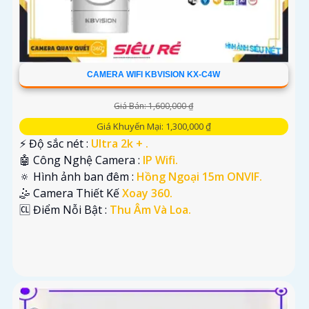
CAMERA WIFI KBVISION KX-C4W
Giá Bán: 1,600,000 ₫
Giá Khuyến Mại: 1,300,000 ₫
️⚡ Độ sắc nét :
Ultra 2k + .
🤖️ Công Nghệ Camera :
IP Wifi.
🔅 Hình ảnh ban đêm :
Hồng Ngoại 15m ONVIF.
🤹 Camera Thiết Kế
Xoay 360.
️🆑 Điểm Nỗi Bật :
Thu Âm Và Loa.