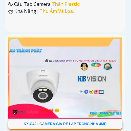
💦 Cấu Tạo Camera
Thân Plastic.
️ლ Khả Năng :
Thu Âm Và Loa.
KX-C42L CAMERA GIÁ RẺ LẮP TRONG NHÀ 4MP