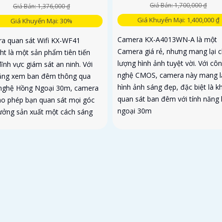
Giá Bán: 1,700,000 ₫
Giá Bán: 1,376,000 ₫
Giá Khuyến Mại: 1,400,000 ₫
Giá Khuyến Mại: 30%
Camera KX-A4013WN-A là một
a quan sát Wifi KX-WF41
Camera giá rẻ, nhưng mang lại c
ght là một sản phẩm tiên tiến
lượng hình ảnh tuyệt vời. Với cô
lĩnh vực giám sát an ninh. Với
nghệ CMOS, camera này mang l
ăng xem ban đêm thông qua
hình ảnh sáng đẹp, đặc biệt là kh
nghệ Hồng Ngoại 30m, camera
quan sát ban đêm với tính năng
ho phép bạn quan sát mọi góc
ngoại 30m
ưởng sản xuất một cách sáng