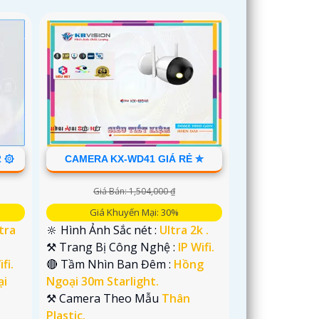
2 ۞
CAMERA KX-WD41 GIÁ RẺ ✮
Giá Bán: 1,504,000 ₫
Giá Khuyến Mại: 30%
tra
🔆 Hình Ảnh Sắc nét :
Ultra 2k .
⚒ Trang Bị Công Nghệ :
IP Wifi.
fi.
🔴 Tầm Nhìn Ban Đêm :
Hồng
ại
Ngoại 30m Starlight.
⚒ Camera Theo Mẫu
Thân
Plastic.