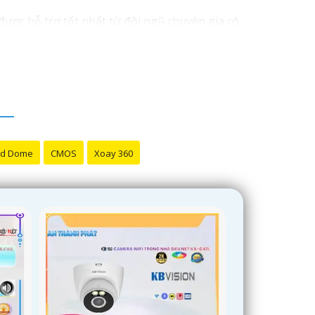
ược hỗ trợ tốt nhất từ đội ngũ chuyên gia có
 đến với chúng tôi để trải nghiệm dịch vụ tốt
bán hàng của bạn. Nếu có bất kỳ yêu cầu hay
d Dome
CMOS
Xoay 360