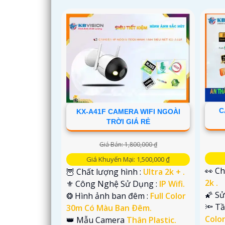
C
KX-A41F CAMERA WIFI NGOÀI
TRỜI GIÁ RẺ
Giá Bán: 1,800,000 ₫
Giá Khuyến Mại: 1,500,000 ₫
👀 Ch
🦉 Chất lượng hình :
Ultra 2k + .
2k .
⚜️ Công Nghệ Sử Dụng :
IP Wifi.
🌠 S
❂ Hình ảnh ban đêm :
Full Color
🔦 T
30m Có Màu Ban Ðêm.
Colo
👑 Mẫu Camera
Thân Plastic.