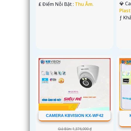
💎 C
️₤ Điểm Nỗi Bật :
Thu Âm.
Plast
️ƒ Kh
CAMERA KBVISION KX-WF42
Giá Bán: 1,376,000 ₫