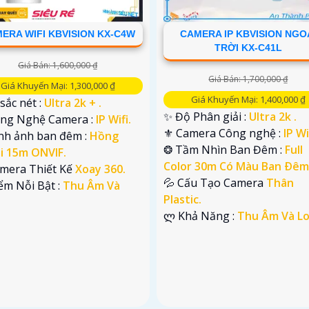
ERA WIFI KBVISION KX-C4W
CAMERA IP KBVISION NGO
TRỜI KX-C41L
Giá Bán: 1,600,000 ₫
Giá Bán: 1,700,000 ₫
Giá Khuyến Mại: 1,300,000 ₫
Giá Khuyến Mại: 1,400,000 ₫
 sắc nét :
Ultra 2k + .
✨ Độ Phân giải :
Ultra 2k .
Công Nghệ Camera :
IP Wifi.
⚜️ Camera Công nghệ :
IP Wi
ình ảnh ban đêm :
Hồng
❂ Tầm Nhìn Ban Đêm :
Full
i 15m ONVIF.
Color 30m Có Màu Ban Ðêm
amera Thiết Kế
Xoay 360.
💦 Cấu Tạo Camera
Thân
iểm Nỗi Bật :
Thu Âm Và
Plastic.
️ლ Khả Năng :
Thu Âm Và Lo