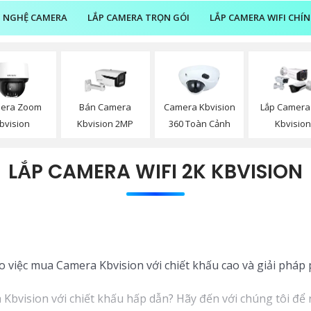
 NGHỆ CAMERA
LẮP CAMERA TRỌN GÓI
LẮP CAMERA WIFI CHÍ
era Zoom
Bán Camera
Camera Kbvision
Lắp Camera
bvision
Kbvision 2MP
360 Toàn Cảnh
Kbvisio
LẮP CAMERA WIFI 2K KBVISION
ho việc mua Camera Kbvision với chiết khấu cao và giải phá
bvision với chiết khấu hấp dẫn? Hãy đến với chúng tôi để n