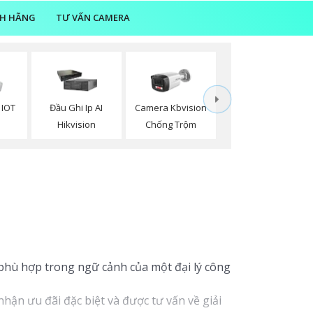
NH HÃNG
TƯ VẤN CAMERA
 IOT
Đầu Ghi Ip AI
Camera Kbvision
n
Hikvision
Chống Trộm
p phù hợp trong ngữ cảnh của một đại lý công
hận ưu đãi đặc biệt và được tư vấn về giải