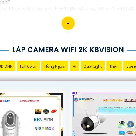
bạn!"
 đãi và giải pháp phù hợp? Liên hệ ngay với chúng tôi để đ
on chính hãng với chiết khấu cao nhất trên thị trường. Hãy
giải pháp an ninh cần thiết!"
n thành công trong việc tiếp cận khách hàng và tăng cơ hội 
trợ bạn tốt hơn!
LẮP CAMERA WIFI 2K KBVISION
3D DNR
Full Color
Hồng Ngoại
AI
Dual Light
Thân
Spee