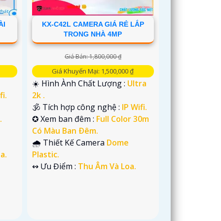
ÀI
KX-C42L CAMERA GIÁ RẺ LẮP
TRONG NHÀ 4MP
Giá Bán: 1,800,000 ₫
Giá Khuyến Mại: 1,500,000 ₫
☀️ Hình Ành Chất Lượng :
Ultra
fi.
2k .
🕉️ Tích hợp công nghệ :
IP Wifi.
.
✪ Xem ban đêm :
Full Color 30m
Có Màu Ban Ðêm.
🌧️ Thiết Kế Camera
Dome
a.
Plastic.
️↭ Ưu Điểm :
Thu Âm Và Loa.