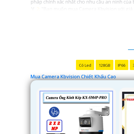
pháp chính xác nhất cho nhu cầu an ninh của 
️🏅️
2:
"Bạn muốn mua Camera Kbvision với giá ưu
kinh nghiệm!"
️🥈
3:
"Chúng tôi cam kết cung cấp Camera Kbvisi
nhất và nhận được sự tư vấn chuyên nghiệp về 
Hy vọng những câu giới thiệu trên sẽ giúp bạ
câu hỏi nào khác, bạn có thể chia sẻ để tôi hỗ 
Có Led
128GB
IP66
Mua Camera Kbvision Chiết Khấu Cao