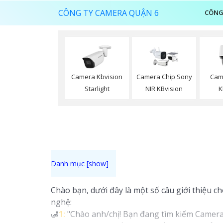
CÔNG TY CAMERA QUẬN 6
CÔNG
Camera Kbvision
Camera Chip Sony
Cam
Starlight
NIR KBvision
K
Chào bạn, dưới đây là một số câu giới thiệu c
nghệ:
🛃
1:
"Chào anh/chị! Bạn đang tìm kiếm Camera K