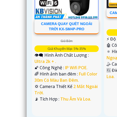
CAM
CAMERA QUAY QUÉT NGOÀI
TRỜI KX-SM4P-PRO
️⚡ Độ
Giá Bán:
🤖️ 
Giá Khuyến Mại: 5%-35%
🔅 H
👁️‍🗨 Hình Ành Chất Lượng :
Ngoạ
Ultra 2k + .
🤹 C
🌠 Công Nghệ :
IP Wifi POE.
️🆑 Đ
'
🌈 Hình ảnh ban đêm :
Full Color
Loa.
30m Có Màu Ban Ðêm.
💢 Camera Thiết Kế
2 Mắt Ngoài
Trời.
️📡 Tích Hợp :
Thu Âm Và Loa.