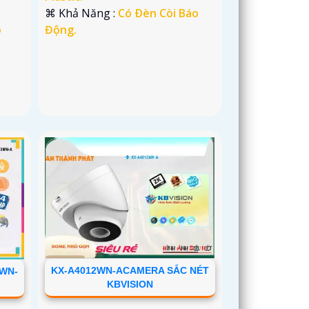
️⌘ Khả Năng :
Có Ðèn Còi Báo
o
Động.
KX-A4012WN-ACAMERA SẮC NÉT
3WN-
KBVISION