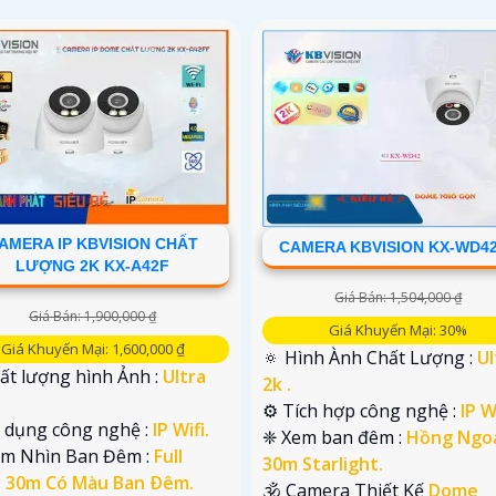
AMERA IP KBVISION CHẤT
CAMERA KBVISION KX-WD4
LƯỢNG 2K KX-A42F
Giá Bán: 1,504,000 ₫
Giá Bán: 1,900,000 ₫
Giá Khuyến Mại: 30%
Giá Khuyến Mại: 1,600,000 ₫
🔅 Hình Ành Chất Lượng :
Ul
ất lượng hình Ảnh :
Ultra
2k .
⚙ Tích hợp công nghệ :
IP Wi
ử dụng công nghệ :
IP Wifi.
❈ Xem ban đêm :
Hồng Ngo
ầm Nhìn Ban Đêm :
Full
30m Starlight.
r 30m Có Màu Ban Ðêm.
🕉️ Camera Thiết Kế
Dome