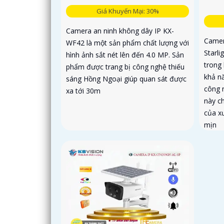
Giá Khuyến Mại: 30%
Camera an ninh không dây IP KX-
Camer
WF42 là một sản phẩm chất lượng với
Starli
hình ảnh sắt nét lên đến 4.0 MP. Sản
trong 
phẩm được trang bị công nghệ thiếu
khả n
sáng Hồng Ngoại giúp quan sát được
công 
xa tới 30m
này c
của x
mịn