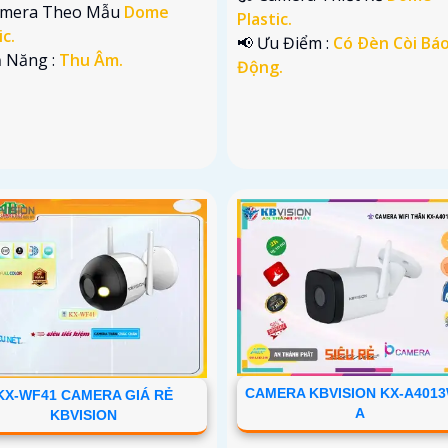
amera Theo Mẫu
Dome
Plastic.
ic.
️📢 Ưu Điểm :
Có Ðèn Còi Bá
ả Năng :
Thu Âm.
Động.
CAMERA KBVISION KX-A401
KX-WF41 CAMERA GIÁ RẺ
A
KBVISION