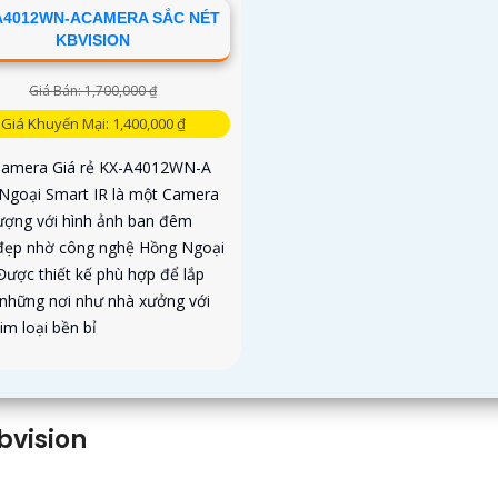
A4012WN-ACAMERA SẮC NÉT
KBVISION
Giá Bán: 1,700,000 ₫
Giá Khuyến Mại: 1,400,000 ₫
Camera Giá rẻ KX-A4012WN-A
Ngoại Smart IR là một Camera
lượng với hình ảnh ban đêm
đẹp nhờ công nghệ Hồng Ngoại
Được thiết kế phù hợp để lắp
 những nơi như nhà xưởng với
im loại bền bỉ
bvision