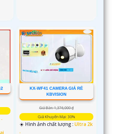
42
KX-WF41 CAMERA GIÁ RẺ
KBVISION
Giá Bán: 1,376,000 ₫
Giá Khuyến Mại: 30%
 .
☀️ Hình ảnh chất lượng :
Ultra 2k
.
ại