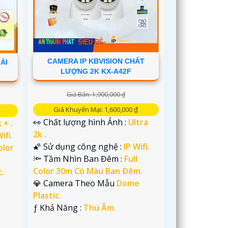
CAMERA IP KBVISION CHẤT
ÀI
LƯỢNG 2K KX-A42F
Giá Bán: 1,900,000 ₫
Giá Khuyến Mại: 1,600,000 ₫
👀 Chất lượng hình Ảnh :
Ultra
 + .
2k .
ifi.
🌠 Sử dụng công nghệ :
IP Wifi.
olor
🔦 Tầm Nhìn Ban Đêm :
Full
Color 30m Có Màu Ban Ðêm.
c.
💎 Camera Theo Mẫu
Dome
Plastic.
️ƒ Khả Năng :
Thu Âm.