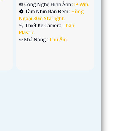
®️ Công Nghệ Hình Ảnh :
IP Wifi.
🌚 Tầm Nhìn Ban Đêm :
Hồng
Ngoại 30m Starlight.
🔩 Thiết Kế Camera
Thân
Plastic.
️↭ Khả Năng :
Thu Âm.