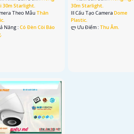
 30m Starlight.
30m Starlight.
mera Theo Mẫu
Thân
⛓ Cấu Tạo Camera
Dome
ic.
Plastic.
hả Năng :
Có Ðèn Còi Báo
️ლ Ưu Điểm :
Thu Âm.
.