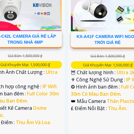
-C42L CAMERA GIÁ RẺ LẮP
KX-A41F CAMERA WIFI NGO
TRONG NHÀ 4MP
TRỜI GIÁ RẺ
Giá Bán: 1,800,000 ₫
Giá Bán: 1,800,000 ₫
Giá Khuyến Mại: 1,500,000 ₫
Giá Khuyến Mại: 1,500,000 ₫
ình Ành Chất Lượng :
Ultra
🦉 Chất lượng hình :
Ultra 2k
⚜️ Công Nghệ Sử Dụng :
IP W
ích hợp công nghệ :
IP Wifi.
❂ Hình ảnh ban đêm :
Full C
m ban đêm :
Full Color 30m
30m Có Màu Ban Ðêm.
àu Ban Ðêm.
👑 Mẫu Camera
Thân Plasti
Thiết Kế Camera
Dome
️₤ Điểm Nỗi Bật :
Thu Âm.
ic.
 Điểm :
Thu Âm Và Loa.