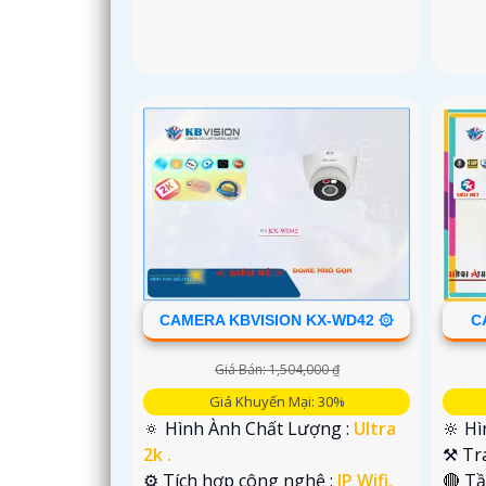
CAMERA KBVISION KX-WD42 ۞
C
Giá Bán: 1,504,000 ₫
Giá Khuyến Mại: 30%
🔅 Hình Ành Chất Lượng :
Ultra
🔆 Hì
2k .
⚒ Tr
⚙ Tích hợp công nghệ :
IP Wifi.
🔴 T