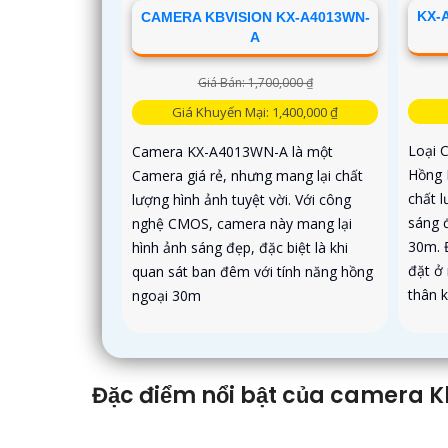
KX-
CAMERA KBVISION KX-A4013WN-
A
Giá Bán: 1,700,000 ₫
Giá Khuyến Mại: 1,400,000 ₫
Loại 
Camera KX-A4013WN-A là một
Hồng 
Camera giá rẻ, nhưng mang lại chất
chất 
lượng hình ảnh tuyệt vời. Với công
sáng 
nghệ CMOS, camera này mang lại
30m. 
hình ảnh sáng đẹp, đặc biệt là khi
đặt ở
quan sát ban đêm với tính năng hồng
thân k
ngoại 30m
Đặc điểm nổi bật của camera K