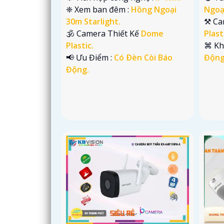
❈ Xem ban đêm :
Hồng Ngoại
Ngoại
30m Starlight.
⚒ Ca
🕉️ Camera Thiết Kế
Dome
Plast
Plastic.
️⌘ K
️📢 Ưu Điểm :
Có Ðèn Còi Báo
Động
Động.