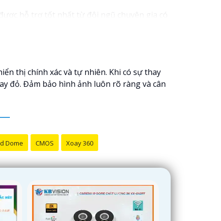
ược hỗ trợ tốt nhất từ đội ngũ chuyên gia có
 đến với chúng tôi để trải nghiệm dịch vụ tốt
bán hàng của bạn. Nếu có bất kỳ yêu cầu hay
 thị chính xác và tự nhiên. Khi có sự thay
ay đỏ. Đảm bảo hình ảnh luôn rõ ràng và cân
d Dome
CMOS
Xoay 360