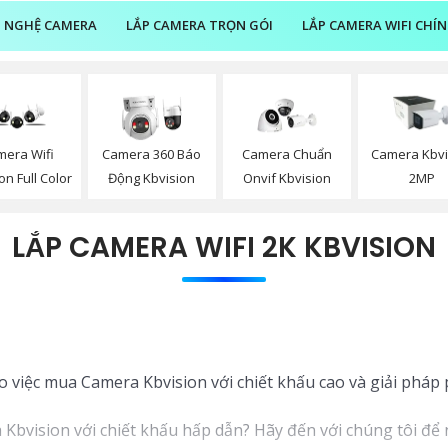
 NGHỆ CAMERA
LẮP CAMERA TRỌN GÓI
LẮP CAMERA WIFI CHÍ
mera Wifi
Camera 360 Báo
Camera Chuẩn
Camera Kbvi
on Full Color
Động Kbvision
Onvif Kbvision
2MP
LẮP CAMERA WIFI 2K KBVISION
ho việc mua Camera Kbvision với chiết khấu cao và giải phá
bvision với chiết khấu hấp dẫn? Hãy đến với chúng tôi để n