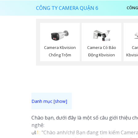
CÔNG TY CAMERA QUẬN 6
CÔNG
Camera Kbvision
Camera Có Báo
Ca
Chống Trộm
Động Kbvision
Kbvisi
Chào bạn, dưới đây là một số câu giới thiệu c
nghệ:
🛃
1:
"Chào anh/chị! Bạn đang tìm kiếm Camera K