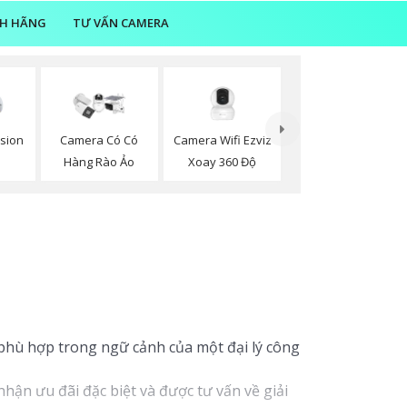
NH HÃNG
TƯ VẤN CAMERA
Camera Wifi Ezviz
sion
Camera Có Có
Xoay 360 Độ
Hàng Rào Ảo
p phù hợp trong ngữ cảnh của một đại lý công
hận ưu đãi đặc biệt và được tư vấn về giải