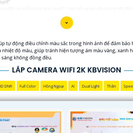
bạn!"
 đãi và giải pháp phù hợp? Liên hệ ngay với chúng tôi để đ
on chính hãng với chiết khấu cao nhất trên thị trường. Hãy
giải pháp an ninh cần thiết!"
n thành công trong việc tiếp cận khách hàng và tăng cơ hội 
 tự động điều chỉnh màu sắc trong hình ảnh để đảm bảo hiển
trợ bạn tốt hơn!
 nhiệt độ màu, giúp tránh hiện tượng ám màu vàng, xanh h
h sáng không đồng đều.
LẮP CAMERA WIFI 2K KBVISION
3D DNR
Full Color
Hồng Ngoại
AI
Dual Light
Thân
Spee