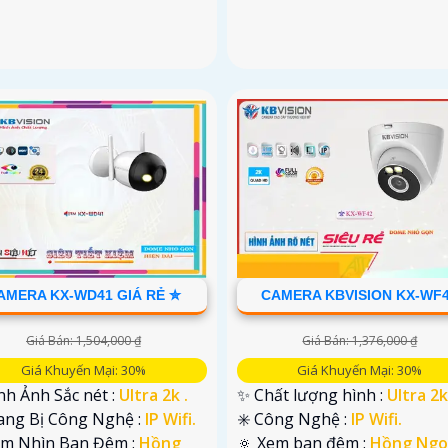
AMERA KX-WD41 GIÁ RẺ ✮
CAMERA KBVISION KX-WF
Giá Bán: 1,504,000 ₫
Giá Bán: 1,376,000 ₫
Giá Khuyến Mại: 30%
Giá Khuyến Mại: 30%
nh Ảnh Sắc nét :
Ultra 2k .
✨ Chất lượng hình :
Ultra 2k
ang Bị Công Nghệ :
IP Wifi.
✳️ Công Nghệ :
IP Wifi.
ầm Nhìn Ban Đêm :
Hồng
🔅 Xem ban đêm :
Hồng Ngo