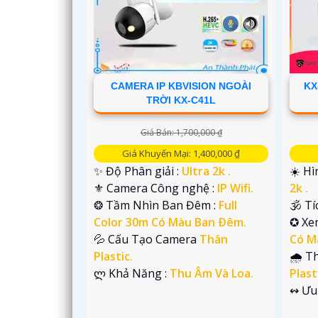
CAMERA IP KBVISION NGOÀI
KX
TRỜI KX-C41L
Giá Bán: 1,700,000 ₫
Giá Khuyến Mại: 1,400,000 ₫
✨ Độ Phân giải :
Ultra 2k .
☀️ H
⚜️ Camera Công nghệ :
IP Wifi.
2k .
'
❂ Tầm Nhìn Ban Đêm :
Full
🕉️ T
Color 30m Có Màu Ban Ðêm.
✪ Xe
💦 Cấu Tạo Camera
Thân
Có M
Plastic.
🌧️ 
️ლ Khả Năng :
Thu Âm Và Loa.
Plast
️↭ Ưu