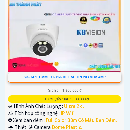
KX-C42L CAMERA GIÁ RẺ LẮP TRONG NHÀ 4MP
Giá Bán: 1,800,000 ₫
Giá Khuyến Mại: 1,500,000 ₫
☀️ Hình Ành Chất Lượng :
Ultra 2k .
🕉️ Tích hợp công nghệ :
IP Wifi.
✪ Xem ban đêm :
Full Color 30m Có Màu Ban Ðêm.
🌧️ Thiết Kế Camera
Dome Plastic.