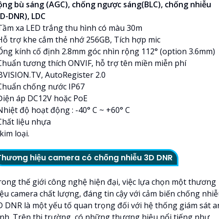
ộng bù sáng (AGC), chống ngược sáng(BLC), chống nhiễu
3D-DNR), LDC
 Tầm xa LED trắng thu hình có màu 30m
 Hỗ trợ khe cắm thẻ nhớ 256GB, Tích hợp mic
 Ống kính cố định 2.8mm góc nhìn rộng 112° (option 3.6mm)
 Chuẩn tương thích ONVIF, hỗ trợ tên miền miễn phí
BVISION.TV, AutoRegister 2.0
 Chuẩn chống nước IP67
 Điện áp DC12V hoặc PoE
Nhiệt độ hoạt động : -40° C ~ +60° C
Chất liệu nhựa
kim loại.
Thương hiệu camera có chống nhiễu 3D DNR
rong thế giới công nghệ hiện đại, việc lựa chọn một thương
iệu camera chất lượng, đáng tin cậy với cảm biến chống nhi
D DNR là một yếu tố quan trọng đối với hệ thống giám sát a
inh. Trên thị trường, có những thương hiệu nổi tiếng như