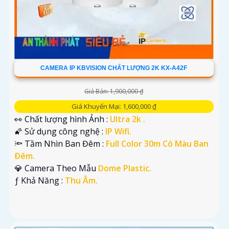
CAMERA IP KBVISION CHẤT LƯỢNG 2K KX-A42F
Giá Bán: 1,900,000 ₫
Giá Khuyến Mại: 1,600,000 ₫
👀 Chất lượng hình Ảnh :
Ultra 2k .
🌠 Sử dụng công nghệ :
IP Wifi.
🔦 Tầm Nhìn Ban Đêm :
Full Color 30m Có Màu Ban
Ðêm.
💎 Camera Theo Mẫu
Dome Plastic.
️ƒ Khả Năng :
Thu Âm.