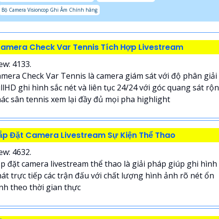
Bộ Camera Visioncop Ghi Âm Chính hãng
amera Check Var Tennis Tích Hợp Livestream
ew: 4133.
mera Check Var Tennis là camera giám sát với độ phân giải
llHD ghi hình sắc nét và liên tục 24/24 với góc quang sát rộ
ác sân tennis xem lại đầy đủ mọi pha highlight
ắp Đặt Camera Livestream Sự Kiện Thể Thao
ew: 4632.
p đặt camera livestream thể thao là giải pháp giúp ghi hình
át trực tiếp các trận đấu với chất lượng hình ảnh rõ nét ổn
nh theo thời gian thực