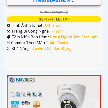
CAMERA KX-WD41 GIÁ RẺ ✮
Giá Bán: 1,504,000 ₫
Giá Khuyến Mại: 30%
🔆 Hình Ảnh Sắc nét :
Ultra 2k .
⚒ Trang Bị Công Nghệ :
IP Wifi.
🔴 Tầm Nhìn Ban Đêm :
Hồng Ngoại 30m Starlight.
⚒ Camera Theo Mẫu
Thân Plastic.
️⌘ Khả Năng :
Có Ðèn Còi Báo Động.