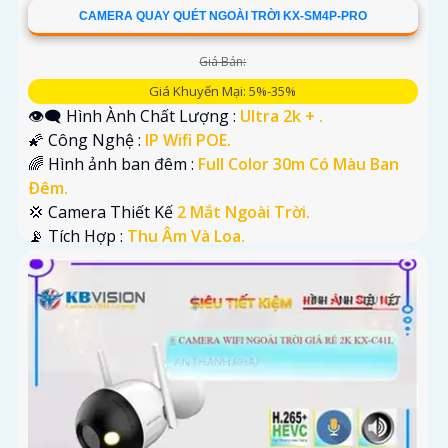
CAMERA QUAY QUÉT NGOÀI TRỜI KX-SM4P-PRO
Giá Bán:
Giá Khuyến Mại: 5%-35%
👁️‍🗨 Hình Ành Chất Lượng :
Ultra 2k + .
🌠 Công Nghệ :
IP Wifi POE.
🌈 Hình ảnh ban đêm :
Full Color 30m Có Màu Ban
Ðêm.
💢 Camera Thiết Kế
2 Mắt Ngoài Trời.
️📡 Tích Hợp :
Thu Âm Và Loa.