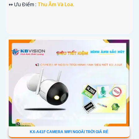
️↭ Ưu Điểm :
Thu Âm Và Loa.
KX-A41F CAMERA WIFI NGOÀI TRỜI GIÁ RẺ