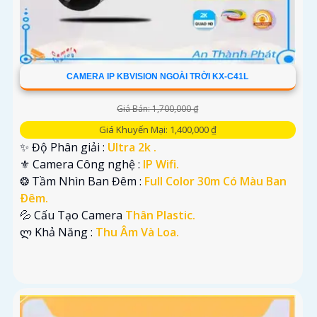
CAMERA IP KBVISION NGOÀI TRỜI KX-C41L
Giá Bán: 1,700,000 ₫
Giá Khuyến Mại: 1,400,000 ₫
✨ Độ Phân giải :
Ultra 2k .
⚜️ Camera Công nghệ :
IP Wifi.
❂ Tầm Nhìn Ban Đêm :
Full Color 30m Có Màu Ban
Ðêm.
💦 Cấu Tạo Camera
Thân Plastic.
️ლ Khả Năng :
Thu Âm Và Loa.