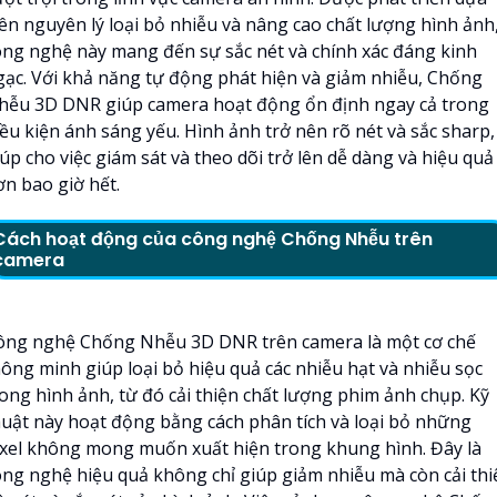
rên nguyên lý loại bỏ nhiễu và nâng cao chất lượng hình ảnh
ông nghệ này mang đến sự sắc nét và chính xác đáng kinh
gạc. Với khả năng tự động phát hiện và giảm nhiễu, Chống
hễu 3D DNR giúp camera hoạt động ổn định ngay cả trong
iều kiện ánh sáng yếu. Hình ảnh trở nên rõ nét và sắc sharp,
úp cho việc giám sát và theo dõi trở lên dễ dàng và hiệu quả
ơn bao giờ hết.
Cách hoạt động của công nghệ Chống Nhễu trên
camera
ông nghệ Chống Nhễu 3D DNR trên camera là một cơ chế
hông minh giúp loại bỏ hiệu quả các nhiễu hạt và nhiễu sọc
rong hình ảnh, từ đó cải thiện chất lượng phim ảnh chụp. Kỹ
huật này hoạt động bằng cách phân tích và loại bỏ những
ixel không mong muốn xuất hiện trong khung hình. Đây là
ông nghệ hiệu quả không chỉ giúp giảm nhiễu mà còn cải thi