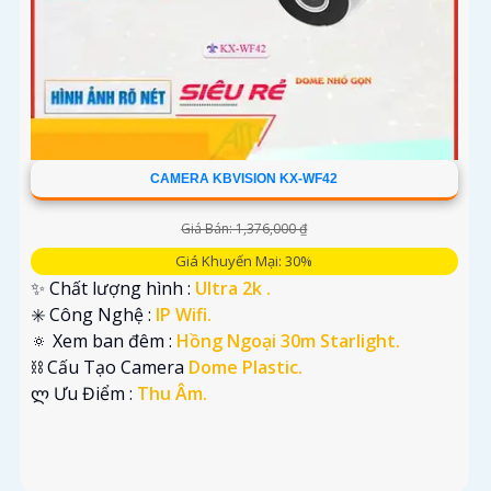
CAMERA KBVISION KX-WF42
Giá Bán: 1,376,000 ₫
Giá Khuyến Mại: 30%
✨ Chất lượng hình :
Ultra 2k .
✳️ Công Nghệ :
IP Wifi.
🔅 Xem ban đêm :
Hồng Ngoại 30m Starlight.
⛓ Cấu Tạo Camera
Dome Plastic.
️ლ Ưu Điểm :
Thu Âm.