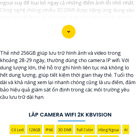
ngoại suy để loại bỏ ngay cả những điểm ảnh lỗi nhỏ nhất.
Công nghệ chống nhiễu 3D DNR được hãng ứng dụng vào
từng chi tiết Phục vụ cho hình ảnh của camera trở nên sắc
nét, rõ ràng và không bị ảnh hưởng bởi nhiễu hạt.
Với tính năng chống nhiễu 3D DNR camera sẽ giúp bạn
quan sát được hình ảnh chất lượng cao, đặc biệt trong các
điều kiện ánh sáng yếu hoặc độ nhiễu cao. Với Những
Thẻ nhớ 256GB giúp lưu trữ hình ảnh và video trong
Trang bị cao cấp làm cho việc giám sát, quan sát trở nên dễ
khoảng 28-29 ngày, thường dùng cho camera IP wifi. Với
dàng và chính xác hơn.
dung lượng lớn, thẻ hỗ trợ ghi hình liên tục mà không lo
hết dung lượng, giúp tiết kiệm thời gian thay thẻ. Tuổi thọ
dài và khả năng xem lại nhanh chóng cũng là ưu điểm, đảm
bảo hiệu quả giám sát ổn định trong các môi trường yêu
cầu lưu trữ dài hạn.
LẮP CAMERA WIFI 2K KBVISION
Có Led
128GB
IP66
3D DNR
Full Color
Hồng Ngoại
AI