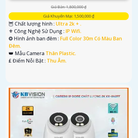
Giá Bán: 1,800,000 ₫
Giá Khuyến Mại: 1,500,000 ₫
🦉 Chất lượng hình :
Ultra 2k + .
⚜️ Công Nghệ Sử Dụng :
IP Wifi.
❂ Hình ảnh ban đêm :
Full Color 30m Có Màu Ban
Ðêm.
👑 Mẫu Camera
Thân Plastic.
️₤ Điểm Nỗi Bật :
Thu Âm.