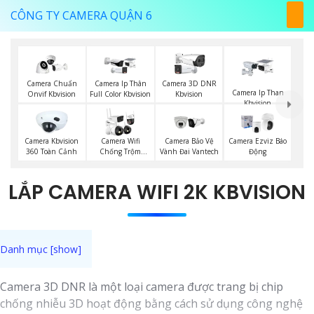
CÔNG TY CAMERA QUẬN 6
Camera Chuẩn
Camera Ip Thân
Camera 3D DNR
Camera Ip Than
Onvif Kbvision
Full Color Kbvision
Kbvision
Kbvision
Camera Kbvision
Camera Wifi
Camera Bảo Vệ
Camera Ezviz Báo
360 Toàn Cảnh
Chống Trộm
Vành Đai Vantech
Động
Kbvision
LẮP CAMERA WIFI 2K KBVISION
Camera 3D DNR là một loại camera được trang bị chip
chống nhiễu 3D hoạt động bằng cách sử dụng công nghệ