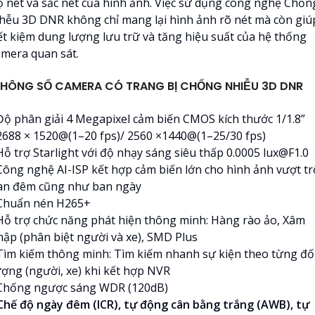
ộ nét và sắc nét của hình ảnh. Việc sử dụng công nghệ Chốn
hễu 3D DNR không chỉ mang lại hình ảnh rõ nét mà còn giú
iết kiệm dung lượng lưu trữ và tăng hiệu suất của hệ thống
amera quan sát.
HÔNG SỐ CAMERA CÓ TRANG BỊ CHỐNG NHIỄU 3D DNR
 Độ phân giải 4 Megapixel cảm biến CMOS kích thước 1/1.8”
 2688 × 1520@(1–20 fps)/ 2560 ×1440@(1–25/30 fps)
Hỗ trợ Starlight với độ nhạy sáng siêu thấp 0.0005 lux@F1.0
 Công nghệ AI-ISP kết hợp cảm biến lớn cho hình ảnh vượt tr
an đêm cũng như ban ngày
 Chuẩn nén H265+
 Hỗ trợ chức năng phát hiện thông minh: Hàng rào ảo, Xâm
hập (phân biệt người và xe), SMD Plus
 Tìm kiếm thông minh: Tìm kiếm nhanh sự kiện theo từng đố
ượng (người, xe) khi kết hợp NVR
 Chống ngược sáng WDR (120dB)
 Chế độ ngày đêm (ICR), tự động cân bằng trắng (AWB), tự