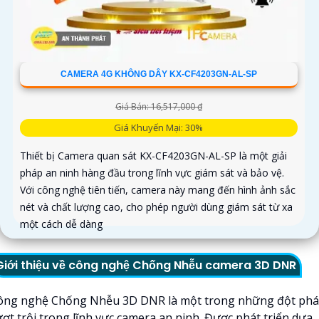
CAMERA 4G KHÔNG DÂY KX-CF4203GN-AL-SP
Giá Bán: 16,517,000 ₫
Giá Khuyến Mại: 30%
Thiết bị Camera quan sát KX-CF4203GN-AL-SP là một giải
pháp an ninh hàng đầu trong lĩnh vực giám sát và bảo vệ.
Với công nghệ tiên tiến, camera này mang đến hình ảnh sắc
nét và chất lượng cao, cho phép người dùng giám sát từ xa
một cách dễ dàng
Giới thiệu về công nghệ Chống Nhễu camera 3D DNR
ông nghệ Chống Nhễu 3D DNR là một trong những đột phá
ượt trội trong lĩnh vực camera an ninh. Được phát triển dựa