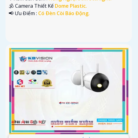
🕉️ Camera Thiết Kế
Dome Plastic.
️📢 Ưu Điểm :
Có Ðèn Còi Báo Động.