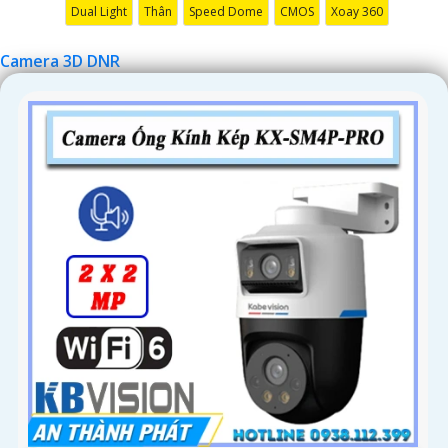
'
Dual Light
Thân
Speed Dome
CMOS
Xoay 360
Camera 3D DNR