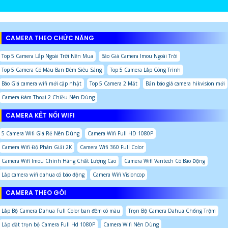
CAMERA THEO CHỨC NĂNG
Top 5 Camera Lắp Ngoài Trời Nên Mua
Báo Giá Camera Imou Ngoài Trời
Top 5 Camera Có Màu Ban Đêm Siêu Sáng
Top 5 Camera Lắp Công Trình
Báo Giá camera wifi mới cập nhật
Top 5 Camera 2 Mắt
Bản báo giá camera hikvision mới
Camera Đàm Thoại 2 Chiều Nên Dùng
CAMERA KẾT NỐI WIFI
5 Camera Wifi Giá Rẻ Nên Dùng
Camera Wifi Full HD 1080P
Camera Wifi Độ Phân Giải 2K
Camera Wifi 360 Full Color
Camera Wifi Imou Chính Hãng Chất Lượng Cao
Camera Wifi Vantech Có Báo Động
Lắp camera wifi dahua có báo động
Camera Wifi Visioncop
CAMERA THEO GÓI
Lắp Bộ Camera Dahua Full Color ban đêm có màu
Trọn Bộ Camera Dahua Chống Trộm
Lắp đặt trọn bộ Camera Full Hd 1080P
Camera Wifi Nên Dùng