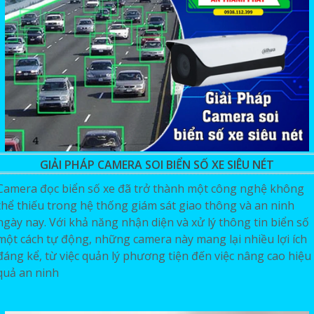
GIẢI PHÁP CAMERA SOI BIỂN SỐ XE SIÊU NÉT
Camera đọc biển số xe đã trở thành một công nghệ không
thể thiếu trong hệ thống giám sát giao thông và an ninh
ngày nay. Với khả năng nhận diện và xử lý thông tin biển số
một cách tự động, những camera này mang lại nhiều lợi ích
đáng kể, từ việc quản lý phương tiện đến việc nâng cao hiệu
quả an ninh