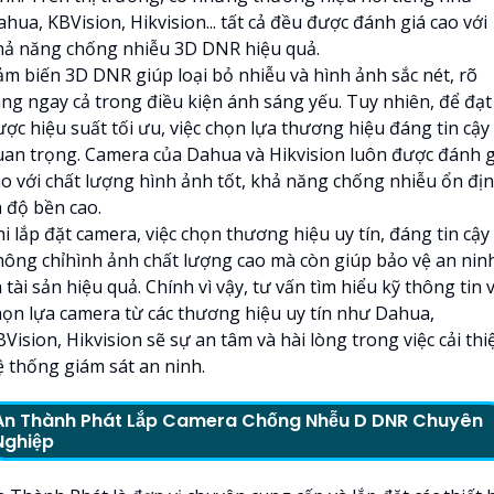
hua, KBVision, Hikvision... tất cả đều được đánh giá cao với
hả năng chống nhiễu 3D DNR hiệu quả.
ảm biến 3D DNR giúp loại bỏ nhiễu và hình ảnh sắc nét, rõ
àng ngay cả trong điều kiện ánh sáng yếu. Tuy nhiên, để đạt
ợc hiệu suất tối ưu, việc chọn lựa thương hiệu đáng tin cậy 
uan trọng. Camera của Dahua và Hikvision luôn được đánh g
ao với chất lượng hình ảnh tốt, khả năng chống nhiễu ổn đị
à độ bền cao.
i lắp đặt camera, việc chọn thương hiệu uy tín, đáng tin cậy
hông chỉhình ảnh chất lượng cao mà còn giúp bảo vệ an nin
 tài sản hiệu quả. Chính vì vậy, tư vấn tìm hiểu kỹ thông tin 
họn lựa camera từ các thương hiệu uy tín như Dahua,
Vision, Hikvision sẽ sự an tâm và hài lòng trong việc cải thi
ệ thống giám sát an ninh.
An Thành Phát Lắp Camera Chống Nhễu D DNR Chuyên
Nghiệp