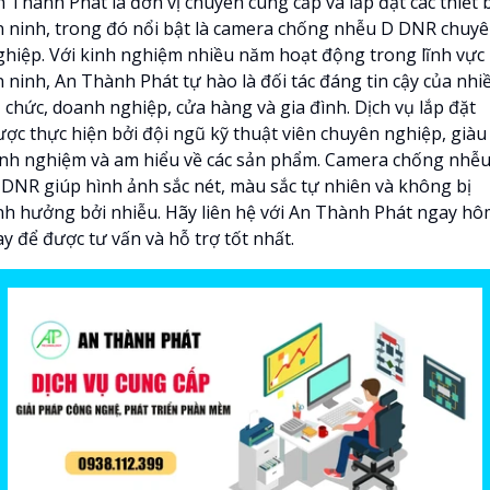
 Thành Phát là đơn vị chuyên cung cấp và lắp đặt các thiết b
n ninh, trong đó nổi bật là camera chống nhễu D DNR chuy
ghiệp. Với kinh nghiệm nhiều năm hoạt động trong lĩnh vực
n ninh, An Thành Phát tự hào là đối tác đáng tin cậy của nhi
 chức, doanh nghiệp, cửa hàng và gia đình. Dịch vụ lắp đặt
ược thực hiện bởi đội ngũ kỹ thuật viên chuyên nghiệp, giàu
inh nghiệm và am hiểu về các sản phẩm. Camera chống nhễ
 DNR giúp hình ảnh sắc nét, màu sắc tự nhiên và không bị
nh hưởng bởi nhiễu. Hãy liên hệ với An Thành Phát ngay h
y để được tư vấn và hỗ trợ tốt nhất.