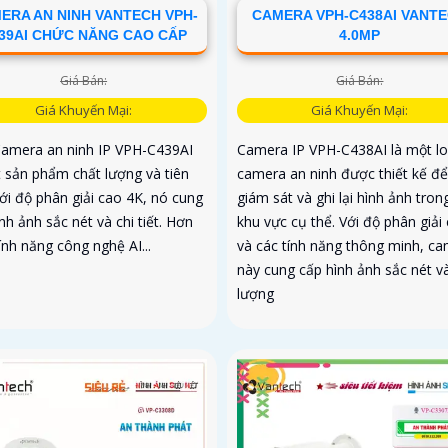
ERA AN NINH VANTECH VPH-
CAMERA VPH-C438AI VANT
39AI CHỨC NĂNG CAO CẤP
4.0MP
Giá Bán:
Giá Bán:
Giá Khuyến Mại:
Giá Khuyến Mại:
Camera an ninh IP VPH-C439AI
Camera IP VPH-C438AI là một lo
t sản phẩm chất lượng và tiên
camera an ninh được thiết kế để
Với độ phân giải cao 4K, nó cung
giám sát và ghi lại hình ảnh tro
nh ảnh sắc nét và chi tiết. Hơn
khu vực cụ thể. Với độ phân giải
ính năng công nghệ AI...
và các tính năng thông minh, c
này cung cấp hình ảnh sắc nét v
lượng