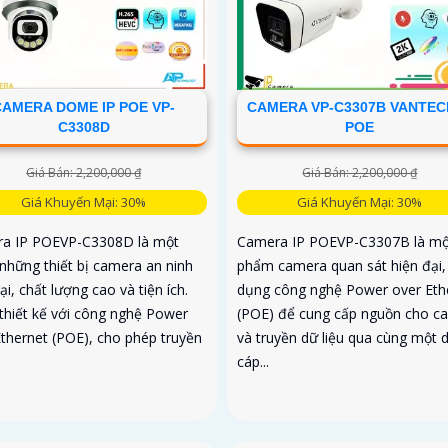
CAMERA DOME IP POE VP-
CAMERA VP-C3307B VANTECH
C3308D
POE
Giá Bán: 2,200,000 ₫
Giá Bán: 2,200,000 ₫
Giá Khuyến Mại: 30%
Giá Khuyến Mại: 30%
a IP POEVP-C3308D là một
Camera IP POEVP-C3307B là mộ
 những thiết bị camera an ninh
phẩm camera quan sát hiện đại,
ại, chất lượng cao và tiện ích.
dụng công nghệ Power over Eth
thiết kế với công nghệ Power
(POE) để cung cấp nguồn cho c
Ethernet (POE), cho phép truyền
và truyền dữ liệu qua cùng một 
cáp...