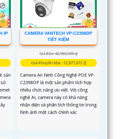
 IP
CAMERA VANTECH VP-C2398DP
TIẾT KIỆM
Giá Bán: 42,960,000 ₫
Giá Khuyến Mại: -12,877,672 ₫
t sản
Camera An Ninh Công Nghệ POE VP-
 sử
C2398DP là một sản phẩm tích hợp
ernet
nhiều chức năng ưu việt. Với công
amera
nghệ AI, camera này có khả năng
dây
nhận diện và phân tích thông tin trong
hình ảnh một cách chính xác