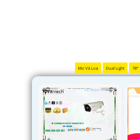
Mic Và Loa
Dual Light
78°