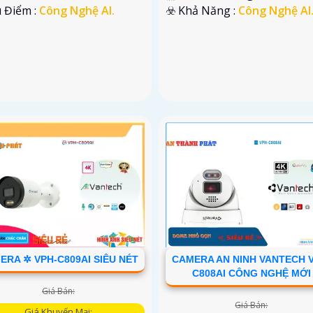
u Điểm :
Công Nghệ AI.
️☣️ Khả Năng :
Công Nghệ AI
ERA ✲ VPH-C809AI SIÊU NÉT
CAMERA AN NINH VANTECH 
C808AI CÔNG NGHỆ MỚI
Giá Bán:
Giá Bán:
Giá Khuyến Mại: