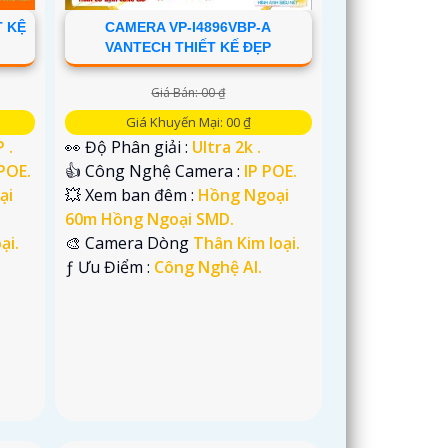
T KỆ
CAMERA VP-I4896VBP-A
VANTECH THIẾT KẾ ĐẸP
Giá Bán: 00 ₫
Giá Khuyến Mại: 00 ₫
 .
👀 Độ Phân giải :
Ultra 2k .
 POE.
👍 Công Nghệ Camera :
IP POE.
ại
💥 Xem ban đêm :
Hồng Ngoại
60m Hồng Ngoại SMD.
ại.
🎨 Camera Dòng
Thân Kim loại.
️ƒ Ưu Điểm :
Công Nghệ AI.