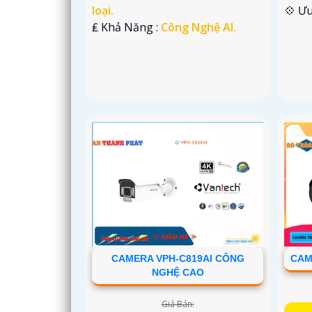
loại.
️💠 Ư
️₤ Khả Năng :
Công Nghệ AI.
CAMERA VPH-C819AI CÔNG
CAM
NGHỆ CAO
Giá Bán: