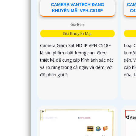
CAMERA VANTECH ĐANG
CAM
KHUYẾN MÃI VPH-C518F
C4
Giá Bán:
Giá Khuyến Mại:
Camera Giám Sát HD IP VPH-C518F
Loại 
là sản phẩm chất lượng cao, được
là mộ
thiết kế để cung cấp hình ảnh sắc nét
tiến. 
và rõ ràng trong cả ngày và đêm. Với
cấp hì
độ phân giải 5
nữa, t