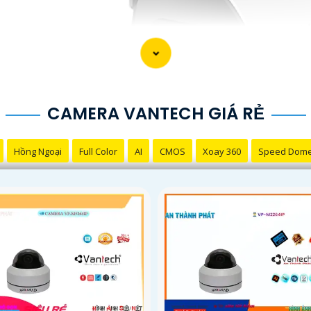
CAMERA VANTECH GIÁ RẺ
Hồng Ngoại
Full Color
AI
CMOS
Xoay 360
Speed Dom