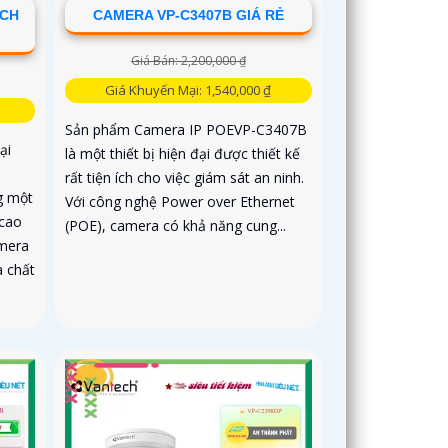
ECH
CAMERA VP-C3407B GIÁ RẺ
Giá Bán: 2,200,000 ₫
Giá Khuyến Mại: 1,540,000 ₫
Sản phẩm Camera IP POEVP-C3407B
ại
là một thiết bị hiện đại được thiết kế
rất tiện ích cho việc giám sát an ninh.
ng một
Với công nghệ Power over Ethernet
 cao
(POE), camera có khả năng cung...
amera
à chất