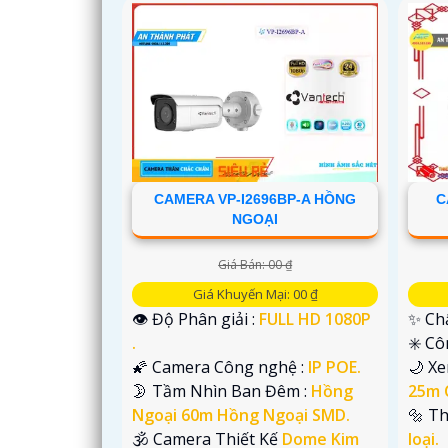
CAMERA VP-I2696BP-A HỒNG
C
NGOẠI
Giá Bán: 00 ₫
Giá Khuyến Mại: 00 ₫
👁 Độ Phân giải :
FULL HD 1080P
✨ Chấ
.
✳️ C
🌠 Camera Công nghệ :
IP POE.
🌙 X
🌛 Tầm Nhìn Ban Đêm :
Hồng
25m 
Ngoại 60m Hồng Ngoại SMD.
🔩 T
🕉️ Camera Thiết Kế
Dome Kim
loại.