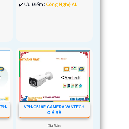
.
️✔️ Ưu Điểm :
Công Nghệ AI.
VPH-
VPH-C519F CAMERA VANTECH
GIÁ RẺ
Giá Bán: