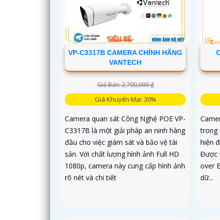
VP-C3317B CAMERA CHÍNH HÃNG
VANTECH
Giá Bán: 2,700,000 ₫
Giá Khuyến Mại: 30%
Camera quan sát Công Nghệ POE VP-
Camer
C3317B là một giải pháp an ninh hàng
trong
đầu cho việc giám sát và bảo vệ tài
hiện đ
sản. Với chất lượng hình ảnh Full HD
Được 
1080p, camera này cung cấp hình ảnh
over 
rõ nét và chi tiết
dữ...