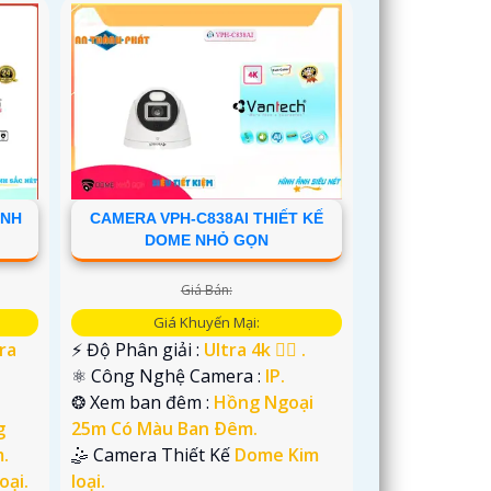
ẢNH
CAMERA VPH-C838AI THIẾT KẾ
DOME NHỎ GỌN
Giá Bán:
Giá Khuyến Mại:
ra
️⚡ Độ Phân giải :
Ultra 4k 👍🏾 .
⚛️ Công Nghệ Camera :
IP.
❂ Xem ban đêm :
Hồng Ngoại
g
25m Có Màu Ban Ðêm.
.
🤹 Camera Thiết Kế
Dome Kim
oại.
loại.