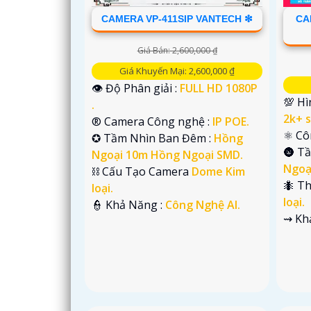
CAMERA VP-411SIP VANTECH ❇
CA
'
Giá Bán: 2,600,000 ₫
Giá Khuyến Mại: 2,600,000 ₫
👁 Độ Phân giải :
FULL HD 1080P
💯 Hì
.
2k+ s
®️ Camera Công nghệ :
IP POE.
⚛️ C
✪ Tầm Nhìn Ban Đêm :
Hồng
🌚 T
Ngoại 10m Hồng Ngoại SMD.
Ngoạ
⛓ Cấu Tạo Camera
Dome Kim
🐜 T
loại.
loại.
️👮 Khả Năng :
Công Nghệ AI.
️⇝ K