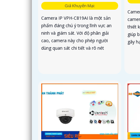
Giá Khuyến Mại:
Camer
Camera IP VPH-C819AI là một sản
camer
phẩm đáng chú ý trong lĩnh vực an
thiết 
ninh và giám sát. Với độ phân giải
giúp 
cao, camera này cho phép người
gây hạ
dùng quan sát chi tiết và rõ nét