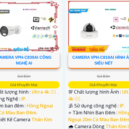
AMERA VPH-C839AI CÔNG
CAMERA VPH-C818AI HÌNH 
NGHỆ AI
SIÊU NÉT
Giá Bán:
Giá Bán:
Giá Khuyến Mại:
Giá Khuyến Mại:
t lượng hình :
Ultra 4k 👍🏾 .
💯 Chất lượng hình Ảnh :
Ult
ông Nghệ :
IP.
4k 👍🏾 .
em ban đêm :
Hồng Ngoại
🕉️ Sử dụng công nghệ :
IP.
Có Màu Ban Ðêm.
⭐ Tầm Nhìn Ban Đêm :
Hồn
hiết Kế Camera
Thân Kim
Ngoại 20m Có Màu Ban Ðêm
🌧️ Camera Dòng
Thân Kim l