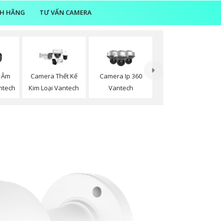
NH HÃNG
TƯ VẤN CAMERA
 Âm
Camera Thết Kế
Camera Ip 360
ntech
Kim Loại Vantech
Vantech