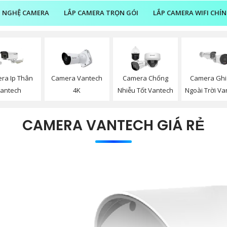
 NGHỆ CAMERA
LẮP CAMERA TRỌN GÓI
LẮP CAMERA WIFI CHÍ
ra Ip Thân
Camera Vantech
Camera Chống
Camera Ghi
antech
4K
Nhiễu Tốt Vantech
Ngoài Trời Va
CAMERA VANTECH GIÁ RẺ