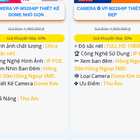
MERA VP-M5264IP THIÊT KẾ
CAMERA ❂ VP-M2264IP THIẾ
DOME NHỎ GỌN
ĐẸP
Giá Bán: 1,980,000 ₫
Giá Bán: 1,800,000 ₫
Giá Khuyến Mại: 30%
Giá Khuyến Mại: 30%
nh ảnh chất lượng :
Ultra
️⚡ Độ sắc nét :
FULL HD 1080P
ắc nét .
🏆 Công Nghệ Sử Dụng :
IP
ông Nghệ Hình Ảnh :
IP POE.
🔦 Xem ban đêm :
Hồng Ngo
ầm Nhìn Ban Đêm :
Hồng
30m Hồng Ngoại SMD.
i 30m Hồng Ngoại SMD.
🕸️ Loại Camera
Dome Kim lo
hiết Kế Camera
Dome Kim
️✤ Ưu Điểm :
Thu Âm.
hả Năng :
Thu Âm.