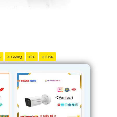
e
AI Coding
IP66
3D DNR