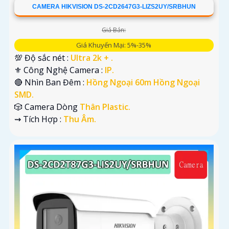
CAMERA HIKVISION DS-2CD2647G3-LIZS2UY/SRBHUN
Giá Bán:
Giá Khuyến Mại: 5%-35%
💯 Độ sắc nét :
Ultra 2k + .
⚜️ Công Nghệ Camera :
IP.
🔴 Nhìn Ban Đêm :
Hồng Ngoại 60m Hồng Ngoại
SMD.
🎲 Camera Dòng
Thân Plastic.
️⇝ Tích Hợp :
Thu Âm.