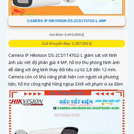
CAMERA IP HIKVISION DS-2CD1T47G2-L 4MP
Giá Bán: 3,410,000 ₫
Giá Khuyến Mại: 2,387,000 ₫
Camera IP Hikvision DS-2CD1T47G2-L giám sát với hình
ảnh sắc nét độ phân giải 4 MP, hỗ trợ thu phòng hình ảnh
dễ dàng với ống kính thay đổi tiêu cự từ 2,8 đến 12 mm.
Camera còn có khả năng phát hiện con người và phương
tiện, hỗ trợ công nghệ hồng ngoại EXIR với phạm vi xa đảm
bảo quan sát an ninh hiệu quả