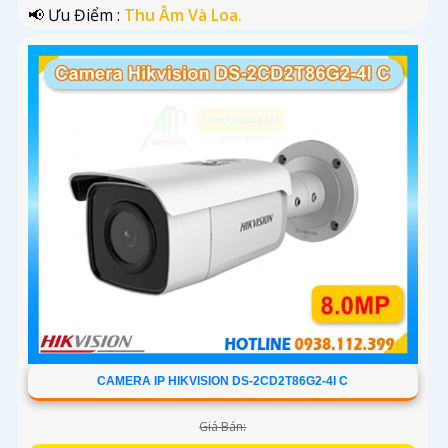
️📢 Ưu Điểm :
Thu Âm Và Loa.
CAMERA IP HIKVISION DS-2CD2T86G2-4I C
Giá Bán: