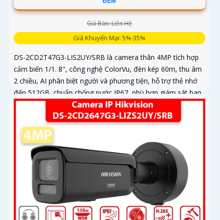
ĐÊM
Giá Bán: Liên Hệ
Giá Khuyến Mại: 5%-35%
DS-2CD2T47G3-LIS2UY/SRB là camera thân 4MP tích hợp
cảm biến 1/1. 8", công nghệ ColorVu, đèn kép 60m, thu âm
2 chiều, AI phân biệt người và phương tiện, hỗ trợ thẻ nhớ
đến 512GB, chuẩn chống nước IP67, phù hợp giám sát ban
đêm màu sắc 24/7