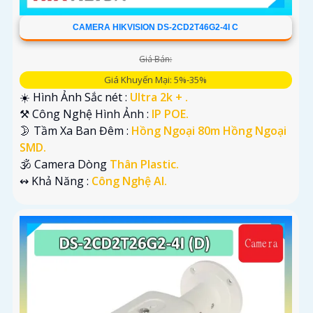
CAMERA HIKVISION DS-2CD2T46G2-4I C
Giá Bán:
Giá Khuyến Mại: 5%-35%
☀️ Hình Ảnh Sắc nét :
Ultra 2k + .
⚒ Công Nghệ Hình Ảnh :
IP POE.
🌛 Tầm Xa Ban Đêm :
Hồng Ngoại 80m Hồng Ngoại
SMD.
🕉️ Camera Dòng
Thân Plastic.
️↭ Khả Năng :
Công Nghệ AI.