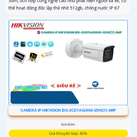
50m, tích hợp công nghệ cao như phát hiện người và xe, có
thể hoạt động độc lập thẻ nhớ 512gb, chống nước IP 67
CAMERA IP HIKVISION IDS-2CD7A426G0-IZHS(Y) 4MP
Giá Bán:
Giá Khuyến Mại: 45%