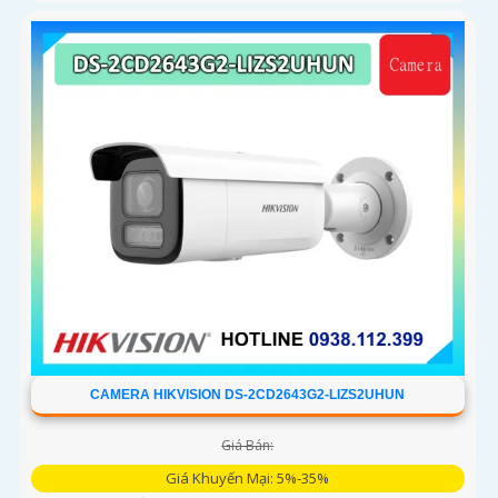
CAMERA HIKVISION DS-2CD2643G2-LIZS2UHUN
Giá Bán:
Giá Khuyến Mại: 5%-35%