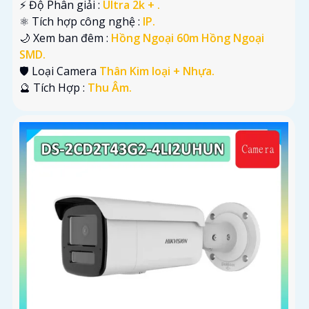
️⚡ Độ Phân giải :
Ultra 2k + .
⚛️ Tích hợp công nghệ :
IP.
🌙 Xem ban đêm :
Hồng Ngoại 60m Hồng Ngoại
SMD.
🛡 Loại Camera
Thân Kim loại + Nhựa.
️🔮 Tích Hợp :
Thu Âm.