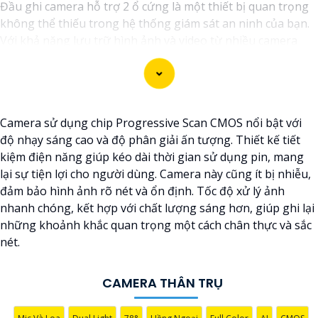
Đầu ghi camera hỗ trợ 2 ổ cứng là một thiết bị quan trọng
không thể thiếu trong hệ thống giám sát an ninh của bạn.
Với khả năng lưu trữ hình ảnh và video từ nhiều camera
cùng một lúc, đầu ghi này giúp bạn quản lý và theo dõi các
hoạt động trong và ngoài nhà một cách hiệu quả.
Công nghệ mới nhất được áp dụng vào đầu ghi camera này
giúp nó hoạt động mạnh mẽ và ổn định. Khả năng hỗ trợ 2
Camera sử dụng chip Progressive Scan CMOS nổi bật với
ổ cứng cho phép bạn mở rộng không gian lưu trữ mà
độ nhạy sáng cao và độ phân giải ấn tượng. Thiết kế tiết
không cần lo lắng về việc ghi đè dữ liệu quan trọng.
kiệm điện năng giúp kéo dài thời gian sử dụng pin, mang
Nếu bạn đang tìm kiếm một giải pháp giám sát an ninh
lại sự tiện lợi cho người dùng. Camera này cũng ít bị nhiễu,
thông minh và tiện lợi, đầu ghi camera hỗ trợ 2 ổ cứng
đảm bảo hình ảnh rõ nét và ổn định. Tốc độ xử lý ảnh
công nghệ phù hợp sẽ là sự lựa chọn hoàn hảo cho nhu
nhanh chóng, kết hợp với chất lượng sáng hơn, giúp ghi lại
cầu của bạn. Hãy đầu tư vào sản phẩm này để bảo vệ và
những khoảnh khắc quan trọng một cách chân thực và sắc
giám sát nhà ở, cửa hàng hoặc văn phòng của bạn một cách
nét.
chuyên nghiệp và hiệu quả nhất.
CAMERA THÂN TRỤ