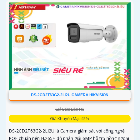
DS-2CD2T63G2-2LI2U CAMERA HIKVISION
Giá Bán: Liên Hệ
Giá Khuyến Mại: 45%
DS-2CD2T63G2-2LI2U là Camera giám sát với công nghệ
POE chuẩn nén H.265+ độ phân giải 6MP hỗ trợ hồng ngoại