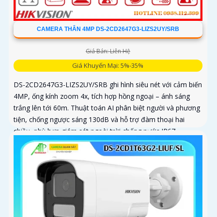
CAMERA THÂN 4MP DS-2CD2647G3-LIZS2UY/SRB
Giá Bán: Liên Hệ
Giá Khuyến Mại: 5%-35%
DS-2CD2647G3-LIZS2UY/SRB ghi hình siêu nét với cảm biến
4MP, ống kính zoom 4x, tích hợp hồng ngoại – ánh sáng
trắng lên tới 60m. Thuật toán AI phân biệt người và phương
tiện, chống ngược sáng 130dB và hỗ trợ đàm thoại hai
chiều, phù hợp giám sát ngoài trời chống nước IP67