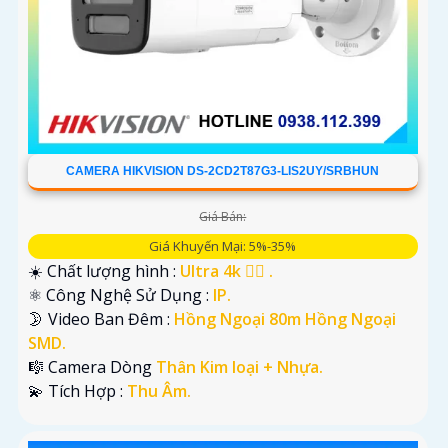
CAMERA HIKVISION DS-2CD2T87G3-LIS2UY/SRBHUN
Giá Bán:
Giá Khuyến Mại: 5%-35%
☀️ Chất lượng hình :
Ultra 4k 👍🏾 .
⚛️ Công Nghệ Sử Dụng :
IP.
🌛 Video Ban Đêm :
Hồng Ngoại 80m Hồng Ngoại
SMD.
🎼️ Camera Dòng
Thân Kim loại + Nhựa.
️💫 Tích Hợp :
Thu Âm.