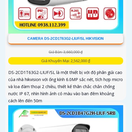
CAMERA DS-2CD1T63G2-LIUF/SL HIKVISION
Giá Bán: 3,660,000 ₫
Giá Khuyến Mại: 2,562,000 ₫
DS-2CD1T63G2-LIUF/SL là một thiết bị với độ phân giải cao
của nhà hikvision với ống kính 6.0MP sắc nét, tích hợp micro
và loa đàm thoại 2 chiều, thiết kế thân chắc chắn chống
nước IP 67, nhìn hình ảnh có màu vào ban đêm khoảng
cách lên đến 50m