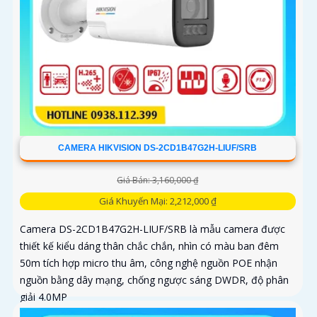
CAMERA HIKVISION DS-2CD1B47G2H-LIUF/SRB
Giá Bán: 3,160,000 ₫
Giá Khuyến Mại: 2,212,000 ₫
Camera DS-2CD1B47G2H-LIUF/SRB là mẫu camera được
thiết kế kiểu dáng thân chắc chắn, nhìn có màu ban đêm
50m tích hợp micro thu âm, công nghệ nguồn POE nhận
nguồn bằng dây mạng, chống ngược sáng DWDR, độ phân
giải 4.0MP