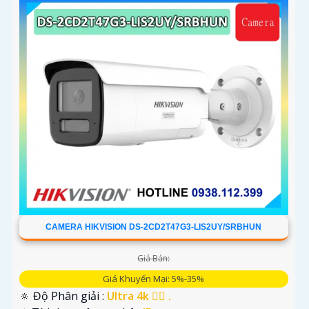
CAMERA HIKVISION DS-2CD2T47G3-LIS2UY/SRBHUN
Giá Bán:
Giá Khuyến Mại: 5%-35%
🔅 Độ Phân giải :
Ultra 4k 👍🏾 .