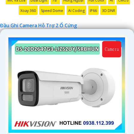
Mic Và Loa
Dual Light
78°
Hồng Ngoại
Full Color
AI
CMOS
Xoay 360
Speed Dome
AI Coding
IP66
3D DNR
Đầu Ghi Camera Hỗ Trợ 2 Ổ Cứng
'