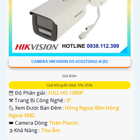
CAMERA HIKVISION DS-2CD2T26G2-4I (D)
Giá Bán:
Giá Khuyến Mại: 5%-35%
🦉 Độ Phân giải :
FULL HD 1080P .
⚒ Trang Bị Công Nghệ :
IP.
🌜 Xem Được Ban Đêm :
Hồng Ngoại 80m Hồng
Ngoại SMD.
👑 Camera Dòng
Thân Plastic.
️➲ Khả Năng :
Thu Âm.