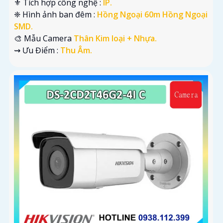
⚜️ Tích hợp công nghệ :
IP.
❈ Hình ảnh ban đêm :
Hồng Ngoại 60m Hồng Ngoại
SMD.
🎨 Mẫu Camera
Thân Kim loại + Nhựa.
️⇝ Ưu Điểm :
Thu Âm.