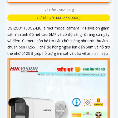
Giá Bán: 2,562,000 ₫
Giá Khuyến Mại: 2,562,000 ₫
DS-2CD1T63G2-LIU là một model camera IP Hikvision giám
sát hình ảnh độ nét cao 6MP và có độ sáng rõ ràng cả ngày
và đêm. Camera còn hỗ trợ các chức năng như mic thu âm,
chuẩn bén H265+, chế độ hồng ngoại lên đến 50m và hỗ trợ
thẻ nhớ 512GB giúp hỗ trợ giám sát và bảo vệ an ninh hiệu
quả