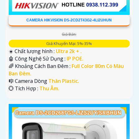
CAMERA HIKVISION DS-2CD2T43G2-4LI2UHUN
Giá Bán:
Giá Khuyến Mại: 5%-35%
☀️ Chất lượng hình :
Ultra 2k + .
🤖️ Công Nghệ Sử Dụng :
IP POE.
🌈 Khoảng Cách Ban Đêm :
Full Color 80m Có Màu
Ban Ðêm.
🎼️ Camera Dòng
Thân Plastic.
️💮 Tích Hợp :
Thu Âm.