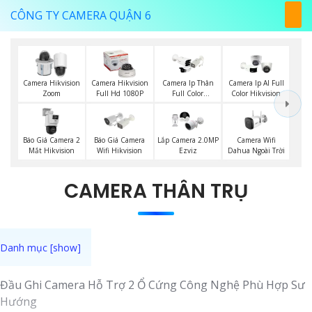
CÔNG TY CAMERA QUẬN 6
Camera Hikvision
Camera Hikvision
Camera Ip Thân
Camera Ip AI Full
Zoom
Full Hd 1080P
Full Color
Color Hikvision
Hikvision
Báo Giá Camera 2
Báo Giá Camera
Camera Wifi
Lắp Camera 2.0MP
Mắt Hikvision
Wifi Hikvision
Dahua Ngoài Trời
Ezviz
CAMERA THÂN TRỤ
Đầu Ghi Camera Hỗ Trợ 2 Ổ Cứng Công Nghệ Phù Hợp Sư
Hướng