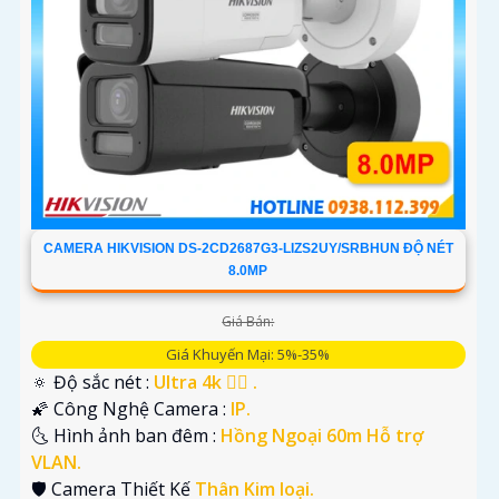
CAMERA HIKVISION DS-2CD2687G3-LIZS2UY/SRBHUN ĐỘ NÉT
8.0MP
Giá Bán:
Giá Khuyến Mại: 5%-35%
🔅 Độ sắc nét :
Ultra 4k 👍🏾 .
🌠 Công Nghệ Camera :
IP.
🌜 Hình ảnh ban đêm :
Hồng Ngoại 60m Hỗ trợ
VLAN.
🛡 Camera Thiết Kế
Thân Kim loại.