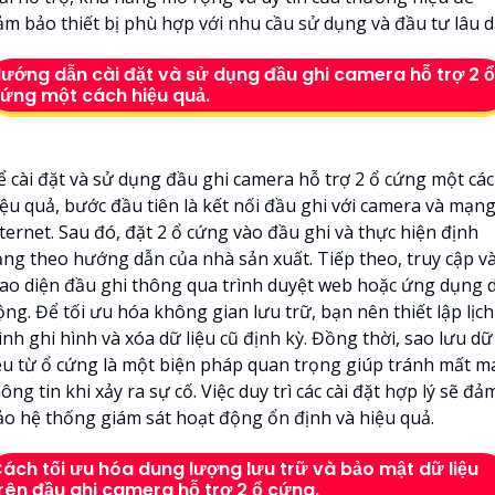
ảm bảo thiết bị phù hợp với nhu cầu sử dụng và đầu tư lâu dà
ướng dẫn cài đặt và sử dụng đầu ghi camera hỗ trợ 2 ổ
ứng một cách hiệu quả.
ể cài đặt và sử dụng đầu ghi camera hỗ trợ 2 ổ cứng một cá
iệu quả, bước đầu tiên là kết nối đầu ghi với camera và mạn
ternet. Sau đó, đặt 2 ổ cứng vào đầu ghi và thực hiện định
ạng theo hướng dẫn của nhà sản xuất. Tiếp theo, truy cập v
iao diện đầu ghi thông qua trình duyệt web hoặc ứng dụng d
ng. Để tối ưu hóa không gian lưu trữ, bạn nên thiết lập lịch
ình ghi hình và xóa dữ liệu cũ định kỳ. Đồng thời, sao lưu dữ
iệu từ ổ cứng là một biện pháp quan trọng giúp tránh mất m
ông tin khi xảy ra sự cố. Việc duy trì các cài đặt hợp lý sẽ đả
ảo hệ thống giám sát hoạt động ổn định và hiệu quả.
ách tối ưu hóa dung lượng lưu trữ và bảo mật dữ liệu
rên đầu ghi camera hỗ trợ 2 ổ cứng.