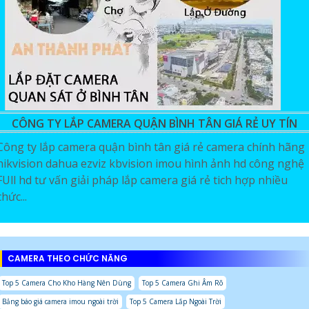
CÔNG TY LẮP CAMERA QUẬN BÌNH TÂN GIÁ RẺ UY TÍN
Công ty lắp camera quận bình tân giá rẻ camera chính hãng
hikvision dahua ezviz kbvision imou hình ảnh hd công nghệ
FUll hd tư vấn giải pháp lắp camera giá rẻ tich hợp nhiều
chức...
CAMERA THEO CHỨC NĂNG
Top 5 Camera Cho Kho Hàng Nên Dùng
Top 5 Camera Ghi Âm Rõ
Bảng báo giá camera imou ngoài trời
Top 5 Camera Lắp Ngoài Trời