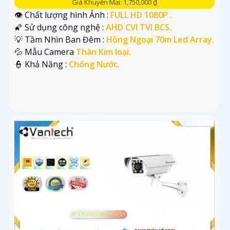
Giá Khuyến Mại: 1,750,000 ₫
👁 Chất lượng hình Ảnh :
FULL HD 1080P .
🌠 Sử dụng công nghệ :
AHD CVI TVI BCS.
💡 Tầm Nhìn Ban Đêm :
Hồng Ngoại 70m Led Array.
💦 Mẫu Camera
Thân Kim loại.
️👮 Khả Năng :
Chống Nước.