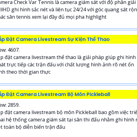
mera Check Var Tennis là camera giám sát với độ phân giải
llHD ghi hình sắc nét và liên tục 24/24 với góc quang sát rộ
ác sân tennis xem lại đầy đủ mọi pha highlight
ắp Đặt Camera Livestream Sự Kiện Thể Thao
ew: 4607.
p đặt camera livestream thể thao là giải pháp giúp ghi hình
át trực tiếp các trận đấu với chất lượng hình ảnh rõ nét ổn
nh theo thời gian thực
ắp Đặt Camera Livestream Bộ Môn Pickleball
ew: 2859.
p đặt camera livestream bộ môn Pickleball bao gồm việc tri
ai hệ thống camera giám sát tại sân thi đấu nhằm ghi hình 
t toàn bộ diễn biến trận đấu