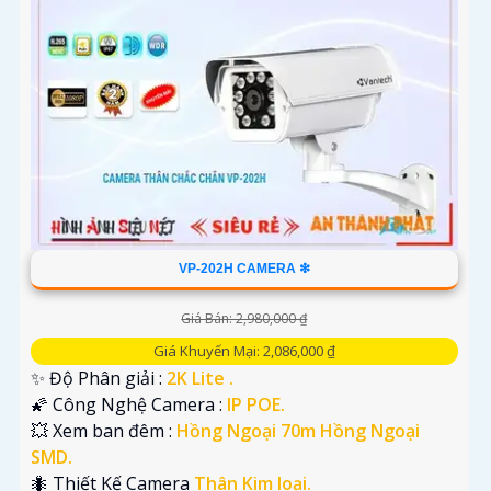
VP-202H CAMERA ❇
Giá Bán: 2,980,000 ₫
Giá Khuyến Mại: 2,086,000 ₫
✨ Độ Phân giải :
2K Lite .
🌠 Công Nghệ Camera :
IP POE.
💥 Xem ban đêm :
Hồng Ngoại 70m Hồng Ngoại
SMD.
🐜 Thiết Kế Camera
Thân Kim loại.