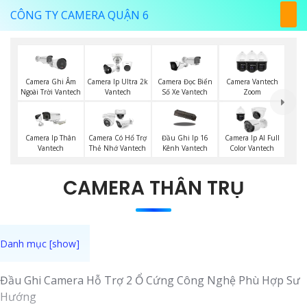
CÔNG TY CAMERA QUẬN 6
Camera Ghi Âm
Camera Ip Ultra 2k
Camera Đọc Biển
Camera Vantech
Ngoài Trời Vantech
Vantech
Số Xe Vantech
Zoom
Camera Ip Thân
Camera Có Hổ Trợ
Đầu Ghi Ip 16
Camera Ip AI Full
Vantech
Thẻ Nhớ Vantech
Kênh Vantech
Color Vantech
CAMERA THÂN TRỤ
Đầu Ghi Camera Hỗ Trợ 2 Ổ Cứng Công Nghệ Phù Hợp Sư
Hướng