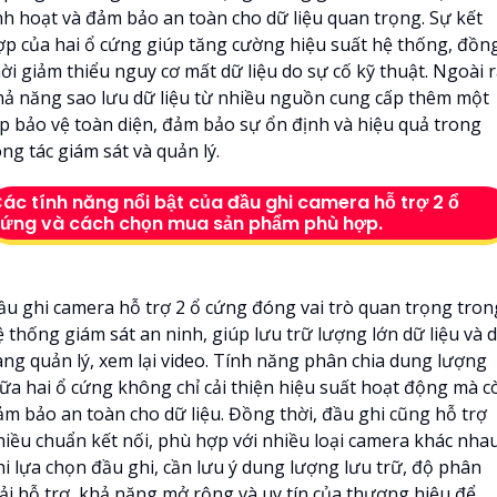
inh hoạt và đảm bảo an toàn cho dữ liệu quan trọng. Sự kết
ợp của hai ổ cứng giúp tăng cường hiệu suất hệ thống, đồn
ời giảm thiểu nguy cơ mất dữ liệu do sự cố kỹ thuật. Ngoài r
hả năng sao lưu dữ liệu từ nhiều nguồn cung cấp thêm một
ớp bảo vệ toàn diện, đảm bảo sự ổn định và hiệu quả trong
ng tác giám sát và quản lý.
ác tính năng nổi bật của đầu ghi camera hỗ trợ 2 ổ
ứng và cách chọn mua sản phẩm phù hợp.
ầu ghi camera hỗ trợ 2 ổ cứng đóng vai trò quan trọng tron
 thống giám sát an ninh, giúp lưu trữ lượng lớn dữ liệu và 
àng quản lý, xem lại video. Tính năng phân chia dung lượng
iữa hai ổ cứng không chỉ cải thiện hiệu suất hoạt động mà c
ảm bảo an toàn cho dữ liệu. Đồng thời, đầu ghi cũng hỗ trợ
hiều chuẩn kết nối, phù hợp với nhiều loại camera khác nhau
hi lựa chọn đầu ghi, cần lưu ý dung lượng lưu trữ, độ phân
iải hỗ trợ, khả năng mở rộng và uy tín của thương hiệu để