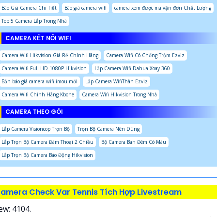
Báo Giá Camera Chi Tiết
Báo giá camera wifi
camera xem được mã vận đơn Chất Lượng
Top 5 Camera Lắp Trong Nhà
CAMERA KẾT NỐI WIFI
Camera Wifi Hikvision Giá Rẻ Chính Hãng
Camera Wifi Có Chống Trộm Ezviz
Camera Wifi Full HD 1080P Hikvision
Lắp Camera Wifi Dahua Xoay 360
Bản báo giá camera wifi imou mới
Lắp Camera WifiThân Ezviz
Camera Wifi Chính Hãng Kbone
Camera Wifi Hikvision Trong Nhà
CAMERA THEO GÓI
Lắp Camera Visioncop Trọn Bộ
Trọn Bộ Camera Nên Dùng
Lắp Trọn Bộ Camera Đàm Thoại 2 Chiều
Bộ Camera Ban Đêm Có Màu
Lắp Trọn Bộ Camera Báo Động Hikvision
amera Check Var Tennis Tích Hợp Livestream
ew: 4104.