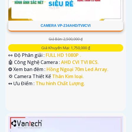
CAMERA VP-234AHD/TVI/CVI
Giá Bán: 2,500,000 ₫
Giá Khuyến Mại: 1,750,000 ₫
👀 Độ Phân giải :
FULL HD 1080P .
🤖️ Công Nghệ Camera :
AHD CVI TVI BCS.
❂ Xem ban đêm :
Hồng Ngoại 70m Led Array.
💢 Camera Thiết Kế
Thân Kim loại.
️↭ Ưu Điểm :
Thu hình Chất Lượng.