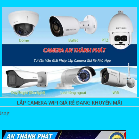
LẮP CAMERA WIFI GIÁ RẺ ĐANG KHUYẾN MÃI
dsag