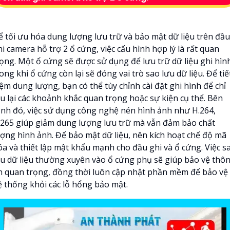
ể tối ưu hóa dung lượng lưu trữ và bảo mật dữ liệu trên đầu
i camera hỗ trợ 2 ổ cứng, việc cấu hình hợp lý là rất quan
rọng. Một ổ cứng sẽ được sử dụng để lưu trữ dữ liệu ghi hìn
ong khi ổ cứng còn lại sẽ đóng vai trò sao lưu dữ liệu. Để tiế
ệm dung lượng, bạn có thể tùy chỉnh cài đặt ghi hình để chỉ
ưu lại các khoảnh khắc quan trọng hoặc sự kiện cụ thể. Bên
ạnh đó, việc sử dụng công nghệ nén hình ảnh như H.264,
.265 giúp giảm dung lượng lưu trữ mà vẫn đảm bảo chất
ượng hình ảnh. Để bảo mật dữ liệu, nên kích hoạt chế độ mã
óa và thiết lập mật khẩu mạnh cho đầu ghi và ổ cứng. Việc s
ưu dữ liệu thường xuyên vào ổ cứng phụ sẽ giúp bảo vệ thô
in quan trọng, đồng thời luôn cập nhật phần mềm để bảo vệ
ệ thống khỏi các lỗ hổng bảo mật.