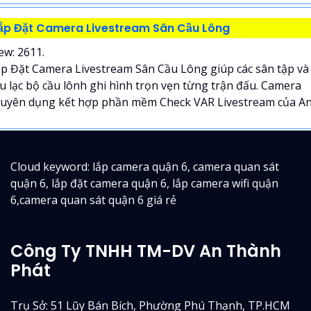
ắp Đặt Camera Livestream Sân Cầu Lông
ew: 2611.
p Đặt Camera Livestream Sân Cầu Lông giúp các sân tập và
u lạc bộ cầu lônh ghi hình trọn vẹn từng trận đấu. Camera
uyên dụng kết hợp phần mềm Check VAR Livestream của An.
Cloud keyword: lắp camera quận 6, camera quan sát
quận 6, lắp đặt camera quận 6, lắp camera wifi quận
6,camera quan sát quận 6 giá rẻ
Công Ty TNHH TM-DV An Thành
Phát
Trụ Sở: 51 Lũy Bán Bích, Phường Phú Thạnh, TP.HCM