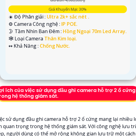
Giá Bán: 4,980,000 ₫
Giá Khuyến Mại: 30%
☀️ Độ Phân giải :
Ultra 2k+ sắc nét .
⚙ Camera Công nghệ :
IP POE.
🌛 Tầm Nhìn Ban Đêm :
Hồng Ngoại 70m Led Array.
🕸️ Loại Camera
Thân Kim loại.
️↭ Khả Năng :
Chống Nước.
ợi ích của việc sử dụng đầu ghi camera hỗ trợ 2 ổ cứng
rong hệ thống giám sát.
iệc sử dụng đầu ghi camera hỗ trợ 2 ổ cứng mang lại nhiều l
ch quan trọng trong hệ thống giám sát. Với công nghệ lưu tr
ép, người dùng có thể mở rộng không gian lưu trữ một cách