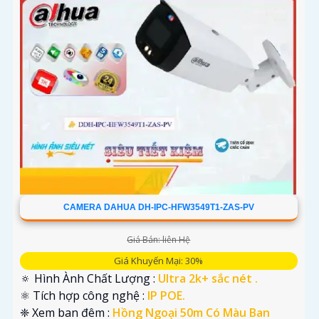
CAMERA DAHUA DH-IPC-HFW3549T1-ZAS-PV
Giá Bán: liên Hệ
Giá Khuyến Mại: 30%
🔅 Hình Ành Chất Lượng :
Ultra 2k+ sắc nét .
⚛️ Tích hợp công nghệ :
IP POE.
❈ Xem ban đêm :
Hồng Ngoại 50m Có Màu Ban