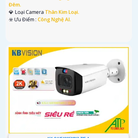
Đêm.
💎 Loại Camera
Thân Kim Loại.
️☣️ Ưu Điểm :
Công Nghệ AI.