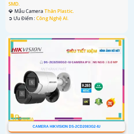
SMD.
💎 Mẫu Camera
Thân Plastic.
️➲ Ưu Điểm :
Công Nghệ AI.
CAMERA HIKVISION DS-2CD2083G2-IU