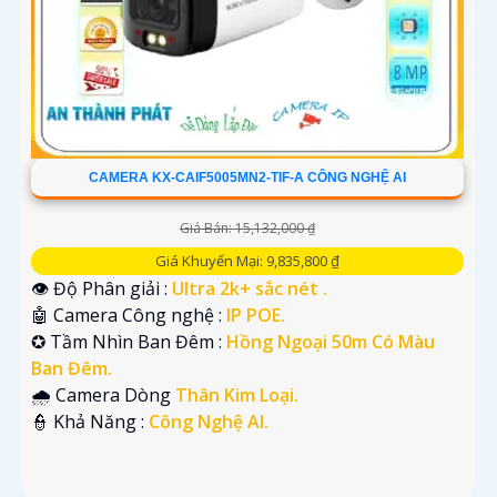
CAMERA KX-CAIF5005MN2-TIF-A CÔNG NGHỆ AI
Giá Bán: 15,132,000 ₫
Giá Khuyến Mại: 9,835,800 ₫
👁 Độ Phân giải :
Ultra 2k+ sắc nét .
🤖️ Camera Công nghệ :
IP POE.
✪ Tầm Nhìn Ban Đêm :
Hồng Ngoại 50m Có Màu
Ban Đêm.
🌧️ Camera Dòng
Thân Kim Loại.
️👮 Khả Năng :
Công Nghệ AI.