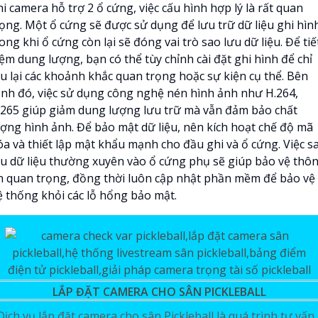
i camera hỗ trợ 2 ổ cứng, việc cấu hình hợp lý là rất quan
rọng. Một ổ cứng sẽ được sử dụng để lưu trữ dữ liệu ghi hìn
ong khi ổ cứng còn lại sẽ đóng vai trò sao lưu dữ liệu. Để tiế
ệm dung lượng, bạn có thể tùy chỉnh cài đặt ghi hình để chỉ
ưu lại các khoảnh khắc quan trọng hoặc sự kiện cụ thể. Bên
ạnh đó, việc sử dụng công nghệ nén hình ảnh như H.264,
.265 giúp giảm dung lượng lưu trữ mà vẫn đảm bảo chất
ượng hình ảnh. Để bảo mật dữ liệu, nên kích hoạt chế độ mã
óa và thiết lập mật khẩu mạnh cho đầu ghi và ổ cứng. Việc s
ưu dữ liệu thường xuyên vào ổ cứng phụ sẽ giúp bảo vệ thô
in quan trọng, đồng thời luôn cập nhật phần mềm để bảo vệ
ệ thống khỏi các lỗ hổng bảo mật.
LẮP ĐẶT CAMERA CHO SÂN PICKLEBALL
Dịch vụ lắp đặt camera cho sân Pickleball là quá trình tư vấn,