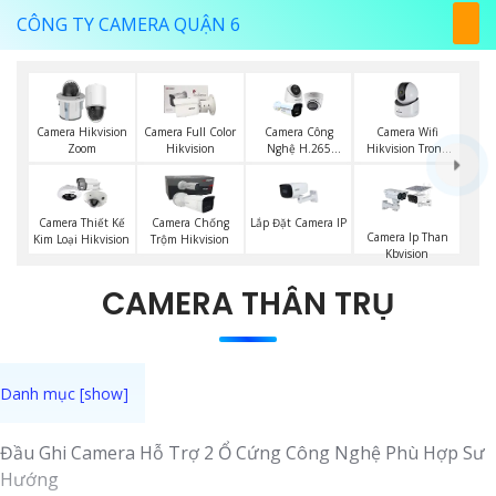
CÔNG TY CAMERA QUẬN 6
Camera Wifi
Camera Hikvision
Camera Full Color
Camera Công
Hikvision Trong
Zoom
Hikvision
Nghệ H.265
Nhà
Hikvision
Lắp Đặt Camera IP
Camera Thiết Kế
Camera Chống
Camera Ip Than
Kim Loại Hikvision
Trộm Hikvision
Kbvision
CAMERA THÂN TRỤ
Đầu Ghi Camera Hỗ Trợ 2 Ổ Cứng Công Nghệ Phù Hợp Sư
Hướng