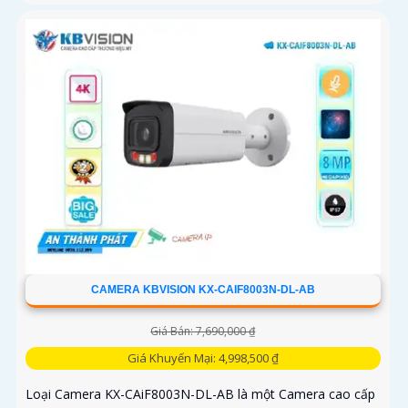
CAMERA KBVISION KX-CAIF8003N-DL-AB
Giá Bán: 7,690,000 ₫
Giá Khuyến Mại: 4,998,500 ₫
Loại Camera KX-CAiF8003N-DL-AB là một Camera cao cấp