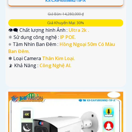
KX-CAIF4005MN2-TIF-A
Giá Bán: 14,280,000 ₫
Giá Khuyến Mại: 30%
👁️‍🗨 Chất lượng hình Ảnh :
Ultra 2k .
⚛️ Sử dụng công nghệ :
IP POE.
⭐ Tầm Nhìn Ban Đêm :
Hồng Ngoại 50m Có Màu
Ban Đêm.
❄ Loại Camera
Thân Kim Loại.
️📡 Khả Năng :
Công Nghệ AI.