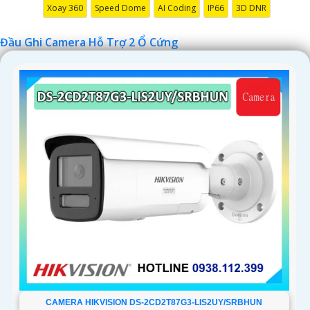
Xoay 360
Speed Dome
AI Coding
IP66
3D DNR
Đầu Ghi Camera Hỗ Trợ 2 Ổ Cứng
'
CAMERA HIKVISION DS-2CD2T87G3-LIS2UY/SRBHUN