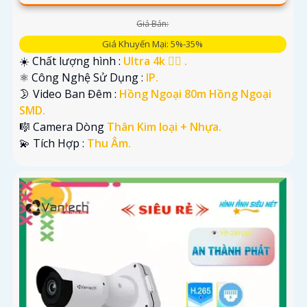
Giá Bán:
Giá Khuyến Mại: 5%-35%
☀️ Chất lượng hình :
Ultra 4k 👍🏾 .
⚛️ Công Nghệ Sử Dụng :
IP.
🌛 Video Ban Đêm :
Hồng Ngoại 80m Hồng Ngoại
SMD.
🎼️ Camera Dòng
Thân Kim loại + Nhựa.
️💫 Tích Hợp :
Thu Âm.