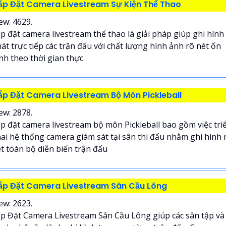
ắp Đặt Camera Livestream Sự Kiện Thể Thao
ew: 4629.
p đặt camera livestream thể thao là giải pháp giúp ghi hình
át trực tiếp các trận đấu với chất lượng hình ảnh rõ nét ổn
nh theo thời gian thực
ắp Đặt Camera Livestream Bộ Môn Pickleball
ew: 2878.
p đặt camera livestream bộ môn Pickleball bao gồm việc tri
ai hệ thống camera giám sát tại sân thi đấu nhằm ghi hình 
t toàn bộ diễn biến trận đấu
ắp Đặt Camera Livestream Sân Cầu Lông
ew: 2623.
p Đặt Camera Livestream Sân Cầu Lông giúp các sân tập và