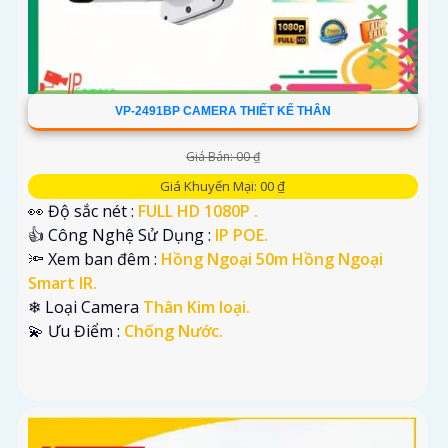
VP-2491BP CAMERA THIẾT KẾ THÂN
Giá Bán: 00 ₫
Giá Khuyến Mại: 00 ₫
👀 Độ sắc nét :
FULL HD 1080P .
👍 Công Nghệ Sử Dụng :
IP POE.
🔦 Xem ban đêm :
Hồng Ngoại 50m Hồng Ngoại
Smart IR.
❄ Loại Camera
Thân Kim loại.
️💫 Ưu Điểm :
Chống Nước.