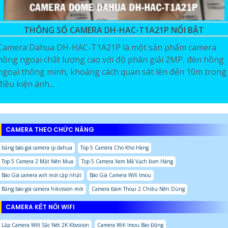
THÔNG SỐ CAMERA DH-HAC-T1A21P NỔI BẬT
Camera Dahua DH-HAC-T1A21P là một sản phẩm camera
hồng ngoại chất lượng cao với độ phân giải 2MP, đèn hồng
ngoại thông minh, khoảng cách quan sát lên đến 10m trong
điều kiện ánh...
CAMERA THEO CHỨC NĂNG
bảng báo giá camera ip dahua
Top 5 Camera Cho Kho Hàng
Top 5 Camera 2 Mắt Nên Mua
Top 5 Camera Xem Mã Vạch Đơn Hàng
Báo Giá camera wifi mới cập nhật
Báo Giá Camera Wifi Imou
Bảng báo giá camera hikvision mới
Camera Đàm Thoại 2 Chiều Nên Dùng
CAMERA KẾT NỐI WIFI
Lắp Camera Wifi Sắc Nét 2K Kbvsiion
Camera Wifi Imou Báo Động