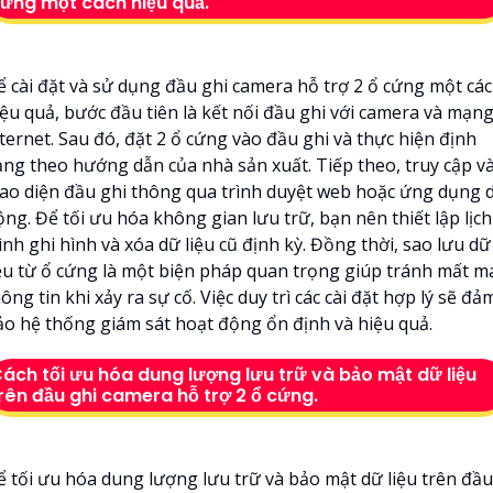
ứng một cách hiệu quả.
ể cài đặt và sử dụng đầu ghi camera hỗ trợ 2 ổ cứng một cá
iệu quả, bước đầu tiên là kết nối đầu ghi với camera và mạn
ternet. Sau đó, đặt 2 ổ cứng vào đầu ghi và thực hiện định
ạng theo hướng dẫn của nhà sản xuất. Tiếp theo, truy cập v
iao diện đầu ghi thông qua trình duyệt web hoặc ứng dụng d
ng. Để tối ưu hóa không gian lưu trữ, bạn nên thiết lập lịch
ình ghi hình và xóa dữ liệu cũ định kỳ. Đồng thời, sao lưu dữ
iệu từ ổ cứng là một biện pháp quan trọng giúp tránh mất m
ông tin khi xảy ra sự cố. Việc duy trì các cài đặt hợp lý sẽ đả
ảo hệ thống giám sát hoạt động ổn định và hiệu quả.
ách tối ưu hóa dung lượng lưu trữ và bảo mật dữ liệu
rên đầu ghi camera hỗ trợ 2 ổ cứng.
ể tối ưu hóa dung lượng lưu trữ và bảo mật dữ liệu trên đầu