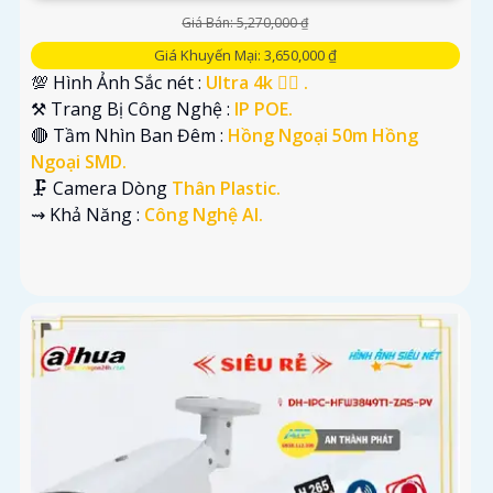
Giá Bán: 5,270,000 ₫
Giá Khuyến Mại: 3,650,000 ₫
💯 Hình Ảnh Sắc nét :
Ultra 4k 👍🏾 .
⚒ Trang Bị Công Nghệ :
IP POE.
🔴 Tầm Nhìn Ban Đêm :
Hồng Ngoại 50m Hồng
Ngoại SMD.
🗜️ Camera Dòng
Thân Plastic.
️⇝ Khả Năng :
Công Nghệ AI.