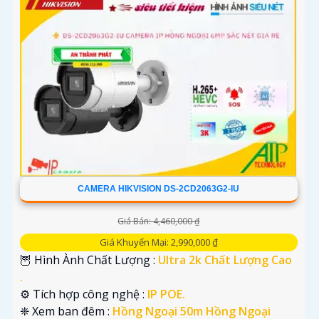
CAMERA HIKVISION DS-2CD2063G2-IU
Giá Bán: 4,460,000 ₫
Giá Khuyến Mại: 2,990,000 ₫
🦉 Hình Ành Chất Lượng :
Ultra 2k Chất Lượng Cao
.
⚙ Tích hợp công nghệ :
IP POE.
❈ Xem ban đêm :
Hồng Ngoại 50m Hồng Ngoại