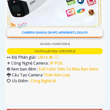
CAMERA DAHUA DH-IPC-HFW3849T1-ZAS-PV
Giá Bán: 16,687,000 ₫
Giá Khuyến Mại: 9,850,000 ₫
👀 Độ Phân giải :
Ultra 4k 👍🏾 .
⚜️ Công Nghệ Camera :
IP POE.
❂ Xem ban đêm :
Full Color 50m Có Màu Ban Đêm.
🐉️ Cấu Tạo Camera
Thân Kim Loại.
️💮 Ưu Điểm :
Công Nghệ AI.