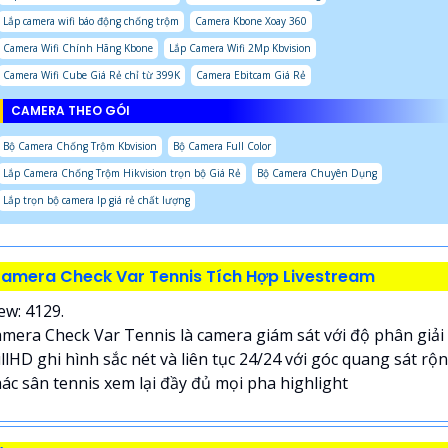
Lắp camera wifi báo động chống trộm
Camera Kbone Xoay 360
Camera Wifi Chính Hãng Kbone
Lắp Camera Wifi 2Mp Kbvision
Camera Wifi Cube Giá Rẻ chỉ từ 399K
Camera Ebitcam Giá Rẻ
CAMERA THEO GÓI
Bộ Camera Chống Trộm Kbvision
Bộ Camera Full Color
Lắp Camera Chống Trộm Hikvision trọn bộ Giá Rẻ
Bộ Camera Chuyên Dụng
Lắp trọn bộ camera Ip giá rẻ chất lượng
amera Check Var Tennis Tích Hợp Livestream
ew: 4129.
mera Check Var Tennis là camera giám sát với độ phân giải
llHD ghi hình sắc nét và liên tục 24/24 với góc quang sát rộ
ác sân tennis xem lại đầy đủ mọi pha highlight