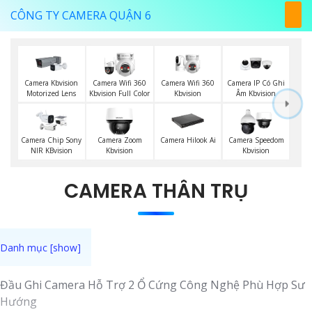
CÔNG TY CAMERA QUẬN 6
Camera Wifi 360
Camera Kbvision
Camera Wifi 360
Camera IP Có Ghi
Kbvision
Motorized Lens
Kbvision Full Color
Âm Kbvision
Camera Chip Sony
Camera Zoom
Camera Hilook Ai
Camera Speedom
NIR KBvision
Kbvision
Kbvision
CAMERA THÂN TRỤ
Đầu Ghi Camera Hỗ Trợ 2 Ổ Cứng Công Nghệ Phù Hợp Sư
Hướng