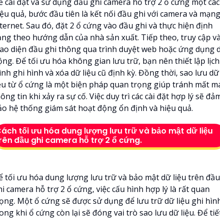
ể cài đặt và sử dụng đầu ghi camera hỗ trợ 2 ổ cứng một cá
iệu quả, bước đầu tiên là kết nối đầu ghi với camera và mạn
ternet. Sau đó, đặt 2 ổ cứng vào đầu ghi và thực hiện định
ạng theo hướng dẫn của nhà sản xuất. Tiếp theo, truy cập v
iao diện đầu ghi thông qua trình duyệt web hoặc ứng dụng d
ng. Để tối ưu hóa không gian lưu trữ, bạn nên thiết lập lịch
ình ghi hình và xóa dữ liệu cũ định kỳ. Đồng thời, sao lưu dữ
iệu từ ổ cứng là một biện pháp quan trọng giúp tránh mất m
ông tin khi xảy ra sự cố. Việc duy trì các cài đặt hợp lý sẽ đả
ảo hệ thống giám sát hoạt động ổn định và hiệu quả.
ách tối ưu hóa dung lượng lưu trữ và bảo mật dữ liệu
rên đầu ghi camera hỗ trợ 2 ổ cứng.
ể tối ưu hóa dung lượng lưu trữ và bảo mật dữ liệu trên đầu
i camera hỗ trợ 2 ổ cứng, việc cấu hình hợp lý là rất quan
rọng. Một ổ cứng sẽ được sử dụng để lưu trữ dữ liệu ghi hìn
ong khi ổ cứng còn lại sẽ đóng vai trò sao lưu dữ liệu. Để tiế