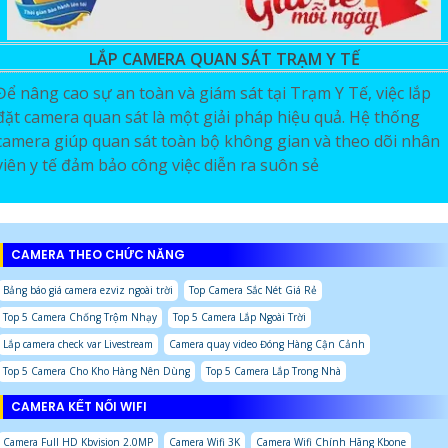
LẮP CAMERA QUAN SÁT TRẠM Y TẾ
Để nâng cao sự an toàn và giám sát tại Trạm Y Tế, việc lắp
đặt camera quan sát là một giải pháp hiệu quả. Hệ thống
camera giúp quan sát toàn bộ không gian và theo dõi nhân
viên y tế đảm bảo công việc diễn ra suôn sẻ
CAMERA THEO CHỨC NĂNG
Bảng báo giá camera ezviz ngoài trời
Top Camera Sắc Nét Giá Rẻ
Top 5 Camera Chống Trộm Nhạy
Top 5 Camera Lắp Ngoài Trời
Lắp camera check var Livestream
Camera quay video Đóng Hàng Cận Cảnh
Top 5 Camera Cho Kho Hàng Nên Dùng
Top 5 Camera Lắp Trong Nhà
CAMERA KẾT NỐI WIFI
Camera Full HD Kbvision 2.0MP
Camera Wifi 3K
Camera Wifi Chính Hãng Kbone