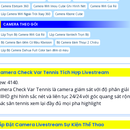
Camera Ebitcam 360
Camera Wifi Imou Cube Ghi Hình Nét
Camera Wifi Giá Rẻ
Lắp Camera Wifi Ngoài Trời Xoay 360
Camera Kbone Cube
CAMERA THEO GÓI
Lắp Trọn Bộ Camera Wifi Giá Rẻ
Lắp Camera Vantech Trọn Bộ
Bộ Camera Ban Đêm Có Màu Kbvision
Bộ Camera Đàm Thoại 2 Chiều
Lắp Bộ Camera Dahua Full Color ban đêm có màu
amera Check Var Tennis Tích Hợp Livestream
ew: 4140.
mera Check Var Tennis là camera giám sát với độ phân giải
llHD ghi hình sắc nét và liên tục 24/24 với góc quang sát rộ
ác sân tennis xem lại đầy đủ mọi pha highlight
ắp Đặt Camera Livestream Sự Kiện Thể Thao