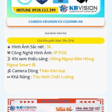
CAMERA KBVISION KX-C5205MN-AB
Giá Bán: liên hệ
Giá Khuyến Mại: 5%-35%
☀️ Hình Ảnh Sắc nét :
3k .
⚒ Công Nghệ Hình Ảnh :
IP POE.
🌛 Khi xem thiếu sáng :
Hồng Ngoại 60m Hồng
Ngoại Smart IR.
🕉️ Camera Dòng
Thân Kim loại.
️↭ Khả Năng :
Thu hình Chất Lượng.