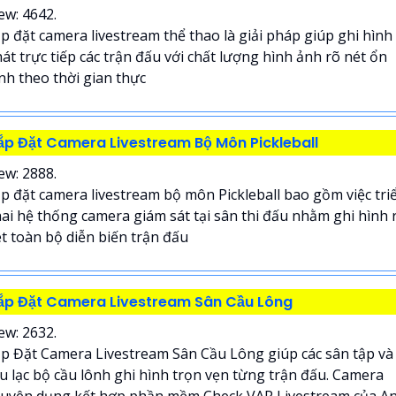
ew: 4642.
p đặt camera livestream thể thao là giải pháp giúp ghi hình
át trực tiếp các trận đấu với chất lượng hình ảnh rõ nét ổn
nh theo thời gian thực
ắp Đặt Camera Livestream Bộ Môn Pickleball
ew: 2888.
p đặt camera livestream bộ môn Pickleball bao gồm việc tri
ai hệ thống camera giám sát tại sân thi đấu nhằm ghi hình 
t toàn bộ diễn biến trận đấu
ắp Đặt Camera Livestream Sân Cầu Lông
ew: 2632.
p Đặt Camera Livestream Sân Cầu Lông giúp các sân tập và
u lạc bộ cầu lônh ghi hình trọn vẹn từng trận đấu. Camera
uyên dụng kết hợp phần mềm Check VAR Livestream của An.