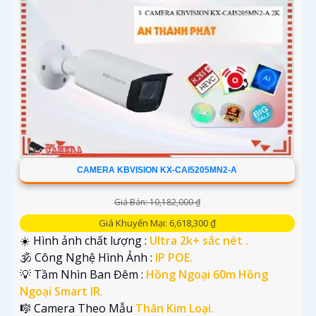
CAMERA KBVISION KX-CAI5205MN2-A
Giá Bán: 10,182,000 ₫
Giá Khuyến Mại: 6,618,300 ₫
☀️ Hình ảnh chất lượng :
Ultra 2k+ sắc nét .
🕉️ Công Nghệ Hình Ảnh :
IP POE.
💡 Tầm Nhìn Ban Đêm :
Hồng Ngoại 60m Hồng
Ngoại Smart IR.
🎼️ Camera Theo Mẫu
Thân Kim Loại.