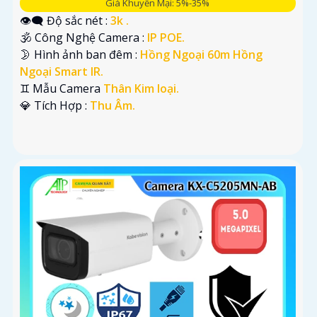
Giá Khuyến Mại: 5%-35%
👁️‍🗨 Độ sắc nét :
3k .
🕉️ Công Nghệ Camera :
IP POE.
🌛 Hình ảnh ban đêm :
Hồng Ngoại 60m Hồng
Ngoại Smart IR.
♊ Mẫu Camera
Thân Kim loại.
️💎 Tích Hợp :
Thu Âm.