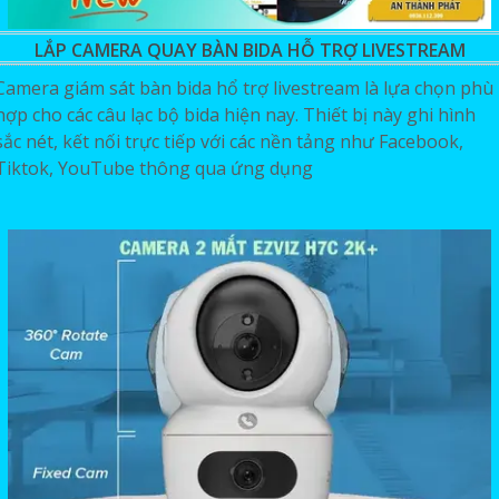
LẮP CAMERA QUAY BÀN BIDA HỖ TRỢ LIVESTREAM
Camera giám sát bàn bida hổ trợ livestream là lựa chọn phù
hợp cho các câu lạc bộ bida hiện nay. Thiết bị này ghi hình
sắc nét, kết nối trực tiếp với các nền tảng như Facebook,
Tiktok, YouTube thông qua ứng dụng