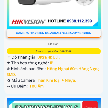
CAMERA HIKVISION DS-2CD2T47G3-LIS2UY/SRBHUN
Giá Bán:
Giá Khuyến Mại: 5%-35%
🔅 Độ Phân giải :
Ultra 4k 👍🏾 .
⚜️ Tích hợp công nghệ :
IP.
❈ Hình ảnh ban đêm :
Hồng Ngoại 60m Hồng Ngoại
SMD.
🎨 Mẫu Camera
Thân Kim loại + Nhựa.
️⇝ Ưu Điểm :
Thu Âm.