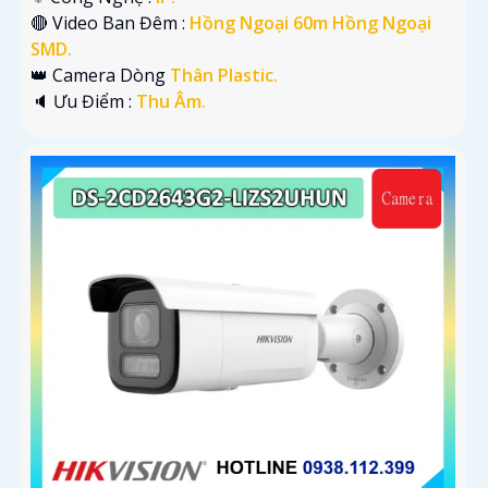
🔴 Video Ban Đêm :
Hồng Ngoại 60m Hồng Ngoại
SMD.
👑 Camera Dòng
Thân Plastic.
️🔈 Ưu Điểm :
Thu Âm.