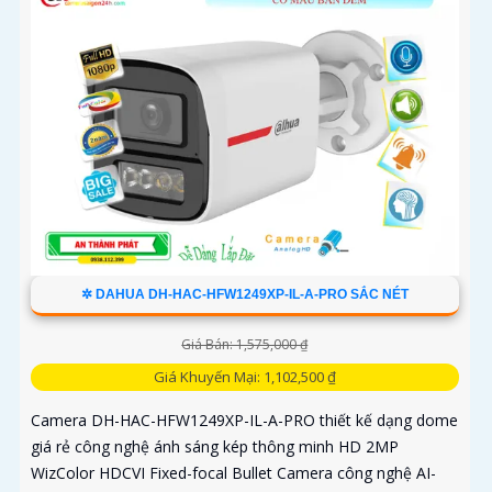
✲ DAHUA DH-HAC-HFW1249XP-IL-A-PRO SẮC NÉT
Giá Bán: 1,575,000 ₫
Giá Khuyến Mại: 1,102,500 ₫
Camera DH-HAC-HFW1249XP-IL-A-PRO thiết kế dạng dome
giá rẻ công nghệ ánh sáng kép thông minh HD 2MP
WizColor HDCVI Fixed-focal Bullet Camera công nghệ AI-