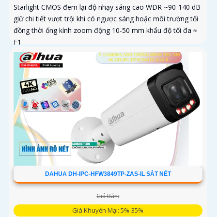
Starlight CMOS đem lại độ nhạy sáng cao WDR ~90-140 dB
giữ chi tiết vượt trội khi có ngược sáng hoặc môi trường tối
đồng thời ống kính zoom động 10-50 mm khẩu độ tối đa ≈
F1
DAHUA DH-IPC-HFW3849TP-ZAS-IL SẮT NÉT
Giá Bán:
Giá Khuyến Mại: 5%-35%