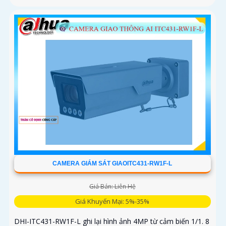
CAMERA GIÁM SÁT GIAOITC431-RW1F-L
Giá Bán: Liên Hệ
Giá Khuyến Mại: 5%-35%
DHI-ITC431-RW1F-L ghi lại hình ảnh 4MP từ cảm biến 1/1. 8