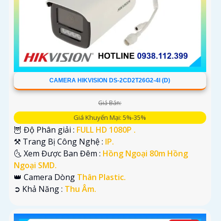
CAMERA HIKVISION DS-2CD2T26G2-4I (D)
Giá Bán:
Giá Khuyến Mại: 5%-35%
🦉 Độ Phân giải :
FULL HD 1080P .
⚒ Trang Bị Công Nghệ :
IP.
🌜 Xem Được Ban Đêm :
Hồng Ngoại 80m Hồng
Ngoại SMD.
👑 Camera Dòng
Thân Plastic.
️➲ Khả Năng :
Thu Âm.