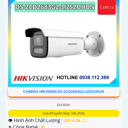
CAMERA HIKVISION DS-2CD2683G2-LIZS2UHUN
Giá Bán:
Giá Khuyến Mại: 5%-35%
👁 Hình Ành Chất Lượng :
Ultra 4k 👍🏾 .
⚜️ Công Nghệ :
IP.