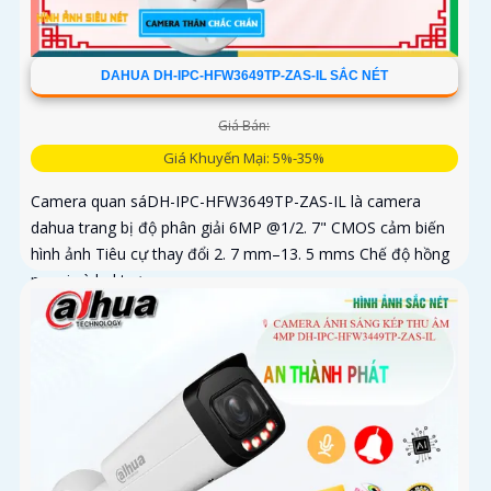
DAHUA DH-IPC-HFW3649TP-ZAS-IL SẮC NÉT
Giá Bán:
Giá Khuyến Mại: 5%-35%
Camera quan sáDH-IPC-HFW3649TP-ZAS-IL là camera
dahua trang bị độ phân giải 6MP @1/2. 7" CMOS cảm biến
hình ảnh Tiêu cự thay đổi 2. 7 mm–13. 5 mms Chế độ hồng
ngoại và led trợ...