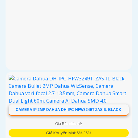
CAMERA IP 2MP DAHUA DH-IPC-HFW3249T-ZAS-IL-BLACK
Giá Bán: liên hệ
Giá Khuyến Mại: 5%-35%