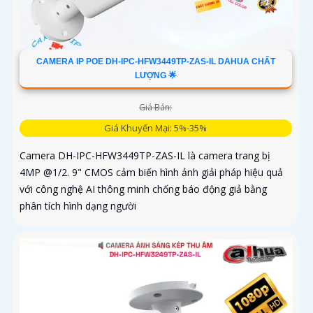
CAMERA IP POE DH-IPC-HFW3449TP-ZAS-IL DAHUA CHẤT
LƯỢNG 🌟
Giá Bán:
Giá Khuyến Mại: 5%-35%
Camera DH-IPC-HFW3449TP-ZAS-IL là camera trang bị
4MP @1/2. 9" CMOS cảm biến hình ảnh giải pháp hiệu quả
với công nghệ AI thông minh chống báo động giả bằng
phân tích hình dạng người