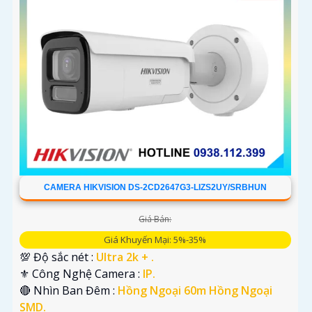
'
CAMERA HIKVISION DS-2CD2647G3-LIZS2UY/SRBHUN
Giá Bán:
Giá Khuyến Mại: 5%-35%
💯 Độ sắc nét :
Ultra 2k + .
⚜️ Công Nghệ Camera :
IP.
🔴 Nhìn Ban Đêm :
Hồng Ngoại 60m Hồng Ngoại
SMD.