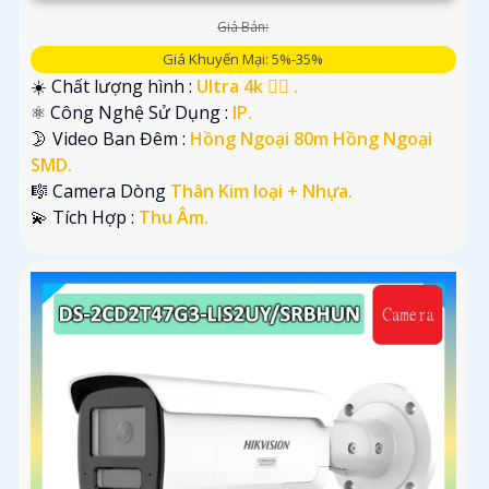
Giá Bán:
Giá Khuyến Mại: 5%-35%
☀️ Chất lượng hình :
Ultra 4k 👍🏾 .
⚛️ Công Nghệ Sử Dụng :
IP.
🌛 Video Ban Đêm :
Hồng Ngoại 80m Hồng Ngoại
SMD.
🎼️ Camera Dòng
Thân Kim loại + Nhựa.
️💫 Tích Hợp :
Thu Âm.