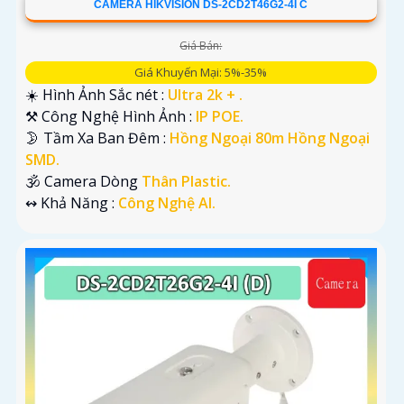
CAMERA HIKVISION DS-2CD2T46G2-4I C
Giá Bán:
Giá Khuyến Mại: 5%-35%
☀️ Hình Ảnh Sắc nét :
Ultra 2k + .
⚒ Công Nghệ Hình Ảnh :
IP POE.
🌛 Tầm Xa Ban Đêm :
Hồng Ngoại 80m Hồng Ngoại
SMD.
🕉️ Camera Dòng
Thân Plastic.
️↭ Khả Năng :
Công Nghệ AI.