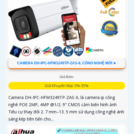
CAMERA DH-IPC-HFW3249TP-ZAS-IL CÔNG NGHỆ MỚI ➤
Giá Bán:
Giá Khuyến Mại: 5%-35%
Camera DH-IPC-HFW3249TP-ZAS-IL là camera ip công
nghê POE 2MP, 4MP @1/2. 9" CMOS cảm biến hình ảnh
Tiêu cự thay đổi 2. 7 mm–13. 5 mm sử dụng công nghệ ánh
sáng kép tiên tiến cho...