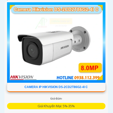
kính zoom quang 4x và công nghệ ColorVu
CAMERA IP HIKVISION DS-2CD2T86G2-4I C
Giá Bán:
Giá Khuyến Mại: 5%-35%