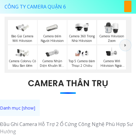
CÔNG TY CAMERA QUẬN 6
Báo Giá Camera
Camera Đếm
Camera 360 Trong
Camera Hikvision
Wifi Hikvision
Người Hikvision
Nhà Hikvision
Zoom
Camera Nhận
Camera Wifi
Camera Colorvu Có
Top 5 Camera Đàm
Diện Khuôn Mặt
Hikvision Ngoài
Màu Ban Đêm
Thoại 2 Chiều
Hikvision
Trời
CAMERA THÂN TRỤ
Đầu Ghi Camera Hỗ Trợ 2 Ổ Cứng Công Nghệ Phù Hợp Sư
Hướng