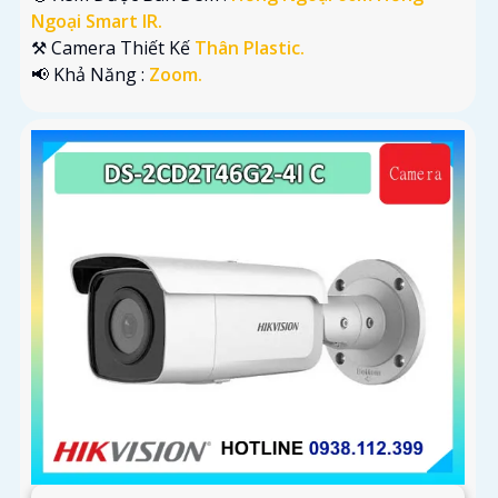
Ngoại Smart IR.
⚒ Camera Thiết Kế
Thân Plastic.
️📢 Khả Năng :
Zoom.