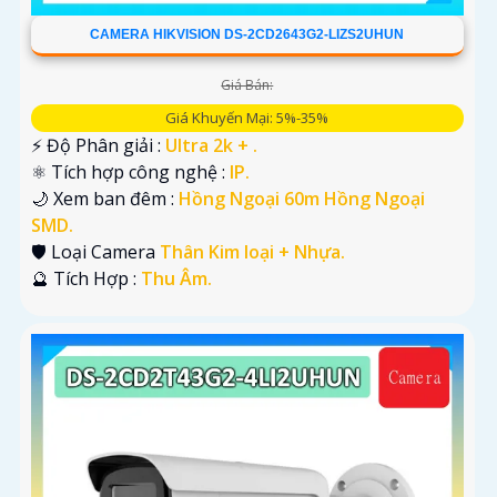
CAMERA HIKVISION DS-2CD2643G2-LIZS2UHUN
Giá Bán:
Giá Khuyến Mại: 5%-35%
️⚡ Độ Phân giải :
Ultra 2k + .
⚛️ Tích hợp công nghệ :
IP.
🌙 Xem ban đêm :
Hồng Ngoại 60m Hồng Ngoại
SMD.
🛡 Loại Camera
Thân Kim loại + Nhựa.
️🔮 Tích Hợp :
Thu Âm.