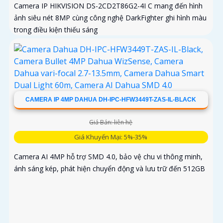
Camera IP HIKVISION DS-2CD2T86G2-4I C mang đến hình
ảnh siêu nét 8MP cùng công nghệ DarkFighter ghi hình màu
trong điều kiện thiếu sáng
CAMERA IP 4MP DAHUA DH-IPC-HFW3449T-ZAS-IL-BLACK
Giá Bán: liên hệ
Giá Khuyến Mại: 5%-35%
Camera AI 4MP hỗ trợ SMD 4.0, bảo vệ chu vi thông minh,
ánh sáng kép, phát hiện chuyển động và lưu trữ đến 512GB