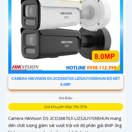
CAMERA HIKVISION DS-2CD2687G3-LIZS2UY/SRBHUN ĐỘ NÉT
8.0MP
Giá Bán:
Giá Khuyến Mại: 5%-35%
Camera HikVision DS-2CD2687G3-LIZS2UY/SRBHUN mang
đến chất lượng giám sát vượt trội với độ phân giải 8MP ống