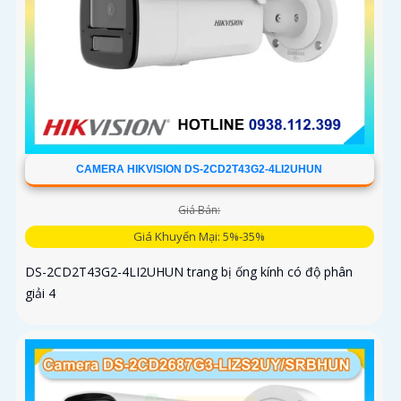
CAMERA HIKVISION DS-2CD2T43G2-4LI2UHUN
Giá Bán:
Giá Khuyến Mại: 5%-35%
DS-2CD2T43G2-4LI2UHUN trang bị ống kính có độ phân
giải 4