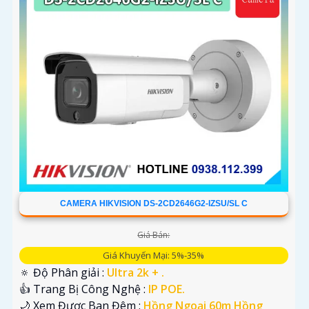
CAMERA HIKVISION DS-2CD2646G2-IZSU/SL C
Giá Bán:
Giá Khuyến Mại: 5%-35%
🔅 Độ Phân giải :
Ultra 2k + .
👍 Trang Bị Công Nghệ :
IP POE.
🌙 Xem Được Ban Đêm :
Hồng Ngoại 60m Hồng