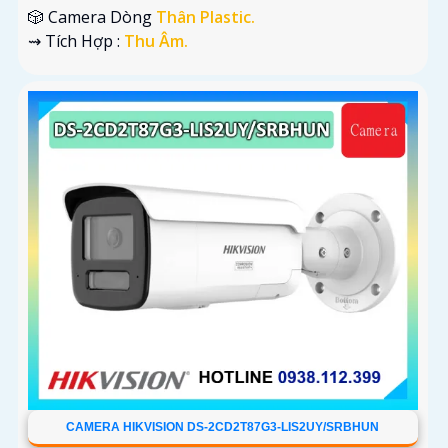
🎲 Camera Dòng
Thân Plastic.
️⇝ Tích Hợp :
Thu Âm.
CAMERA HIKVISION DS-2CD2T87G3-LIS2UY/SRBHUN