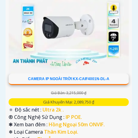
CAMERA IP NGOÀI TRỜI KX-CAIF4001N-DL-A
Giá Bán: 3,215,000 ₫
Giá Khuyến Mại: 2,089,750 ₫
🔅 Độ sắc nét :
Ultra 2k .
®️ Công Nghệ Sử Dụng :
IP POE.
❃ Xem ban đêm :
Hồng Ngoại 50m ONVIF.
❄ Loại Camera
Thân Kim Loại.