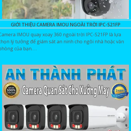
GIỚI THIỆU CAMERA IMOU NGOÀI TRỜI IPC-S21FP
Camera IMOU quay xoay 360 ngoài trời IPC-S21FP là lựa
chọn lý tưởng để giám sát an ninh cho ngôi nhà hoặc văn
phòng của bạn. . .