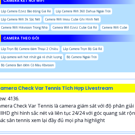
CAMERA KẾT NỐI WIFI
Lắp Camera Ezviz Báo Động Giá Rẻ
Lắp Camera Wifi 360 Dahua Ngoài Trời
Lắp Camera Wifi 3k Sắc Nét
Camera Wifi Imou Cube Ghi Hình Nét
Camera Wifi Hikvision Trong Nhà
Camera Wifi Ezviz Cube Giá Rẻ
Camera Wifi Cube
CAMERA THEO GÓI
Lắp Trọn Bộ Camera Đàm Thoại 2 Chiều
Lắp Camera Trọn Bộ Giá Rẻ
Lắp camera wifi hot nhất giá rẻ chất lượng
Bộ Camera Ngoài Trời
Bộ Camera Ban Đêm Có Màu Kbvision
amera Check Var Tennis Tích Hợp Livestream
ew: 4136.
mera Check Var Tennis là camera giám sát với độ phân giải
llHD ghi hình sắc nét và liên tục 24/24 với góc quang sát rộ
ác sân tennis xem lại đầy đủ mọi pha highlight