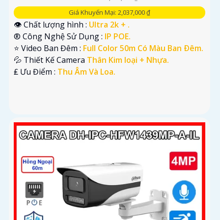
Giá Khuyến Mại: 2,037,000 ₫
👁 Chất lượng hình :
Ultra 2k + .
®️ Công Nghệ Sử Dụng :
IP POE.
⭐ Video Ban Đêm :
Full Color 50m Có Màu Ban Ðêm.
💦 Thiết Kế Camera
Thân Kim loại + Nhựa.
️₤ Ưu Điểm :
Thu Âm Và Loa.