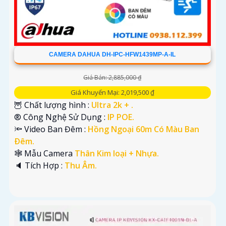
CAMERA DAHUA DH-IPC-HFW1439MP-A-IL
Giá Bán: 2,885,000 ₫
Giá Khuyến Mại: 2,019,500 ₫
🦉 Chất lượng hình :
Ultra 2k + .
®️ Công Nghệ Sử Dụng :
IP POE.
🔦 Video Ban Đêm :
Hồng Ngoại 60m Có Màu Ban
Ðêm.
🕸️ Mẫu Camera
Thân Kim loại + Nhựa.
️🔈 Tích Hợp :
Thu Âm.