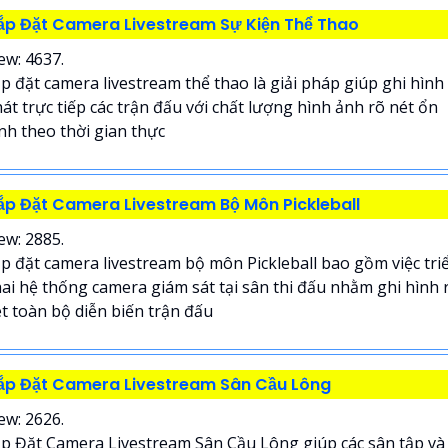
ắp Đặt Camera Livestream Sự Kiện Thể Thao
ew: 4637.
p đặt camera livestream thể thao là giải pháp giúp ghi hình
át trực tiếp các trận đấu với chất lượng hình ảnh rõ nét ổn
nh theo thời gian thực
ắp Đặt Camera Livestream Bộ Môn Pickleball
ew: 2885.
p đặt camera livestream bộ môn Pickleball bao gồm việc tri
ai hệ thống camera giám sát tại sân thi đấu nhằm ghi hình 
t toàn bộ diễn biến trận đấu
ắp Đặt Camera Livestream Sân Cầu Lông
ew: 2626.
p Đặt Camera Livestream Sân Cầu Lông giúp các sân tập và