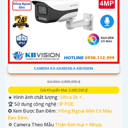
'
CAMERA KX-AD4003N-A KBVISION
Giá Bán: 2,865,000 ₫
Giá Khuyến Mại: 2,005,500 ₫
☀️ Hình ảnh chất lượng :
Ultra 2k + .
🏆 Sử dụng công nghệ :
IP POE.
✪ Xem Được Ban Đêm :
Hồng Ngoại 60m Có Màu
Ban Ðêm.
💢 Camera Theo Mẫu
Thân Kim loại + Nhựa.