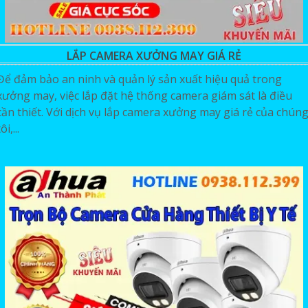
LẮP CAMERA XƯỞNG MAY GIÁ RẺ
Để đảm bảo an ninh và quản lý sản xuất hiệu quả trong
xưởng may, việc lắp đặt hệ thống camera giám sát là điều
cần thiết. Với dịch vụ lắp camera xưởng may giá rẻ của chún
ôi,...