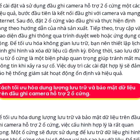
ể cài đặt và sử dụng đầu ghi camera hỗ trợ 2 ổ cứng một cá
iệu quả, bước đầu tiên là kết nối đầu ghi với camera và mạn
ternet. Sau đó, đặt 2 ổ cứng vào đầu ghi và thực hiện định
ạng theo hướng dẫn của nhà sản xuất. Tiếp theo, truy cập v
iao diện đầu ghi thông qua trình duyệt web hoặc ứng dụng d
ng. Để tối ưu hóa không gian lưu trữ, bạn nên thiết lập lịch
ình ghi hình và xóa dữ liệu cũ định kỳ. Đồng thời, sao lưu dữ
iệu từ ổ cứng là một biện pháp quan trọng giúp tránh mất m
ông tin khi xảy ra sự cố. Việc duy trì các cài đặt hợp lý sẽ đả
ảo hệ thống giám sát hoạt động ổn định và hiệu quả.
ách tối ưu hóa dung lượng lưu trữ và bảo mật dữ liệu
rên đầu ghi camera hỗ trợ 2 ổ cứng.
ể tối ưu hóa dung lượng lưu trữ và bảo mật dữ liệu trên đầu
i camera hỗ trợ 2 ổ cứng, việc cấu hình hợp lý là rất quan
rọng. Một ổ cứng sẽ được sử dụng để lưu trữ dữ liệu ghi hìn
ong khi ổ cứng còn lại sẽ đóng vai trò sao lưu dữ liệu. Để tiế