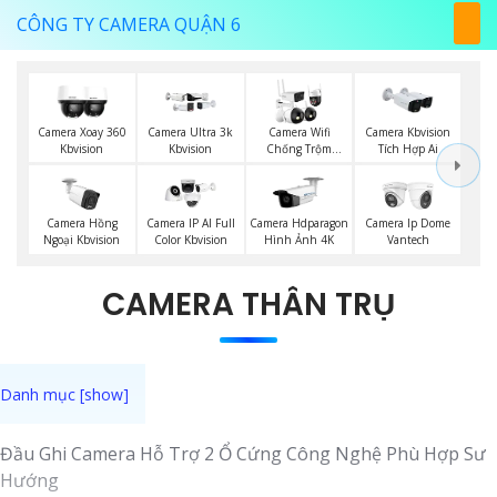
CÔNG TY CAMERA QUẬN 6
Camera Xoay 360
Camera Ultra 3k
Camera Wifi
Camera Kbvision
Kbvision
Kbvision
Chống Trộm
Tích Hợp Ai
Kbvision
Camera Hồng
Camera IP AI Full
Camera Hdparagon
Camera Ip Dome
Ngoại Kbvision
Color Kbvision
Hình Ảnh 4K
Vantech
CAMERA THÂN TRỤ
Đầu Ghi Camera Hỗ Trợ 2 Ổ Cứng Công Nghệ Phù Hợp Sư
Hướng