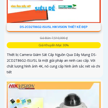
DS-2CD2T86G2-ISU/SL HIKVISION THIẾT KẾ ĐẸP
Giá Bán: 7,510,000 ₫
Giá Khuyến Mại: 30%
Thiết bị Camera Giám Sát Cấp Nguồn Qua Dây Mạng DS-
2CD2T86G2-ISU/SL là một giải pháp an ninh cao cấp. Với
chất lượng hình ảnh 4K, nó cung cấp hình ảnh sắc nét và chi
tiết