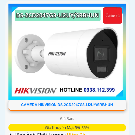
CAMERA HIKVISION DS-2CD2047G3-LI2UY/SRBHUN
Giá Bán:
Giá Khuyến Mại: 5%-35%
🔆 Hình Ành Chất Lượng :
Ultra 2k + .