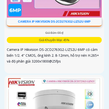
CAMERA IP HIKVISION DS-2CD2763G2-LIZS2U 6MP
Giá Bán: 00 ₫
Giá Khuyến Mại: 45%
Camera IP Hikvision DS-2CD2763G2-LIZS2U 6MP có cảm
biến 1/2. 4" CMOS, ống kính 2. 8-12mm, hỗ trợ nén H.265+
và độ phân giải 3200x1800@25fps