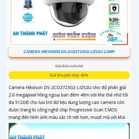
CAMERA HIKVISION DS-2CD2723G2-LIZS2U 2.0MP
Giá Bán: Liên hệ
Giá Khuyến Mại: 45%
Camera Hikvison DS-2CD2723G2-LIZS2U cho độ phân giải
2.0 megapixel hồng ngoại ban đêm 40m với khe thẻ nhớ tối
đa 512GB cho lưu trữ dữ liệu dung lượng cao camera còn
được trang bị công nghệ chip Progressive Scan CMOS
mang đến hình ảnh màu sắc rõ nét hơn, mượt mà với khả
năng quan sát Full Color trong khoảng cách 40m vào ban
đêm giúp camera có màu rõ nét như ban ngày