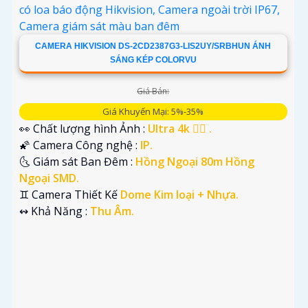
CAMERA HIKVISION DS-2CD2387G3-LIS2UY/SRBHUN ÁNH
SÁNG KÉP COLORVU
Giá Bán:
Giá Khuyến Mại: 5%-35%
👀 Chất lượng hình Ảnh :
Ultra 4k 👍🏾 .
🌠 Camera Công nghệ :
IP.
🌜 Giám sát Ban Đêm :
Hồng Ngoại 80m Hồng
Ngoại SMD.
♊ Camera Thiết Kế
Dome Kim loại + Nhựa.
️↭ Khả Năng :
Thu Âm.