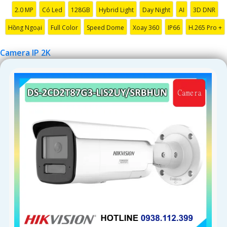
2.0 MP
Có Led
128GB
Hybrid Light
Day Night
AI
3D DNR
'
Hồng Ngoại
Full Color
Speed Dome
Xoay 360
IP66
H.265 Pro +
Camera IP 2K