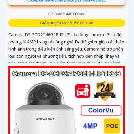
CAMERA HIKVISION DS-2CD2T46G2P-ISU/SL
Giá Bán: 8.440.000vnd
Giá Khuyến Mại: 5.150.000vnd
Camera DS-2CD2T46G2P-ISU/SL là dòng camera IP có độ
phân giải 4MP trang bị công nghệ DarkFighter giúp cải thiện
hình ảnh trong điều kiện ánh sáng yếu. Camera hỗ trợ phân
loại con người và phương tiện, tích hợp đèn nhấp nháy và
báo động âm thanh, cùng âm thanh hai chiều để giao tiếp
từ xa