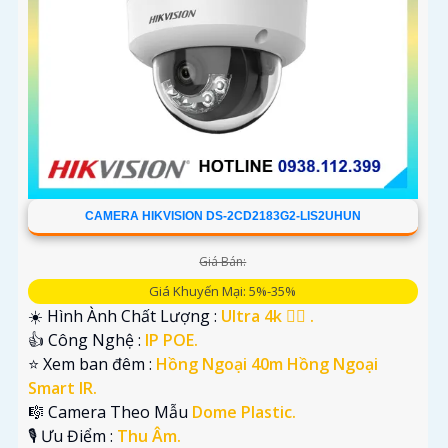
CAMERA HIKVISION DS-2CD2183G2-LIS2UHUN
Giá Bán:
Giá Khuyến Mại: 5%-35%
☀️ Hình Ành Chất Lượng :
Ultra 4k 👍🏾 .
👍 Công Nghệ :
IP POE.
⭐ Xem ban đêm :
Hồng Ngoại 40m Hồng Ngoại
Smart IR.
🎼️ Camera Theo Mẫu
Dome Plastic.
️🎙 Ưu Điểm :
Thu Âm.