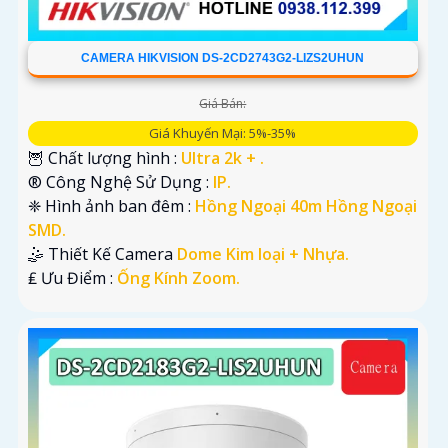
CAMERA HIKVISION DS-2CD2743G2-LIZS2UHUN
Giá Bán:
Giá Khuyến Mại: 5%-35%
🦉 Chất lượng hình :
Ultra 2k + .
®️ Công Nghệ Sử Dụng :
IP.
❈ Hình ảnh ban đêm :
Hồng Ngoại 40m Hồng Ngoại
SMD.
🤹 Thiết Kế Camera
Dome Kim loại + Nhựa.
️₤ Ưu Điểm :
Ống Kính Zoom.