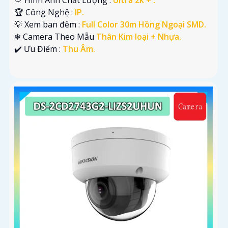
🏆 Công Nghệ :
IP.
💡 Xem ban đêm :
Full Color 30m Hồng Ngoại SMD.
❄ Camera Theo Mẫu
Thân Kim loại + Nhựa.
️✔️ Ưu Điểm :
Thu Âm.