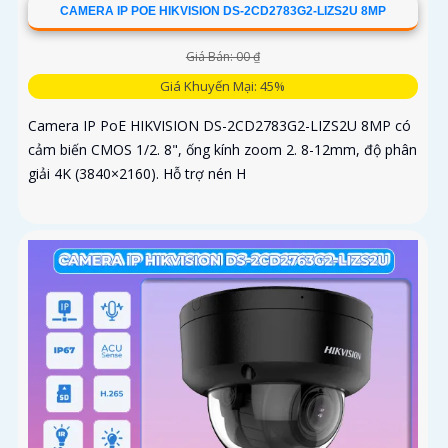
CAMERA IP POE HIKVISION DS-2CD2783G2-LIZS2U 8MP
Giá Bán: 00 ₫
Giá Khuyến Mại: 45%
Camera IP PoE HIKVISION DS-2CD2783G2-LIZS2U 8MP có
cảm biến CMOS 1/2. 8", ống kính zoom 2. 8-12mm, độ phân
giải 4K (3840×2160). Hỗ trợ nén H