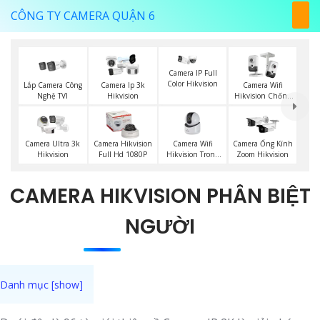
CÔNG TY CAMERA QUẬN 6
Camera IP Full
Color Hikvision
Lắp Camera Công
Camera Ip 3k
Camera Wifi
Nghệ TVI
Hikvision
Hikvision Chống
Trộm
Camera Wifi
Camera Ultra 3k
Camera Hikvision
Camera Ống Kính
Hikvision Trong
Hikvision
Full Hd 1080P
Zoom Hikvision
Nhà
CAMERA HIKVISION PHÂN BIỆT
NGƯỜI