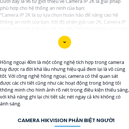
Dưới đây là 96 từ giới thiệu về Camera IP 2K là giải pháp
phù hợp cho hệ thống an ninh của bạn:
"Camera IP 2K là sự lựa chọn hoàn hảo để nâng cao hệ
thống an ninh của bạn. Với độ phân giải cao 2K, Camera IP
cung cấp hình ảnh sắc nét, chi tiết. Tích hợp công nghệ hiện
đại, thiết bị tự động ghi hình khi phát hiện chuyển động,
nâng cao an toàn không bỏ lỡ bất kỳ sự kiện nào. 📃
Đặc
biệt
khả năng kết nối mạng linh hoạt giúp bạn dễ dàng
giám sát từ xa qua điện thoại di động. Camera IP 2K là giải
Hồng ngoại 40m là một công nghệ tích hợp trong camera
pháp hiệu quả để bảo vệ ngôi nhà hoặc doanh nghiệp của
tuy được ra đời khá lâu nhưng hiệu quả đem lại là vô cùng
bạn."
tốt. Với công nghệ hồng ngoại, camera có thể quan sát
được các chi tiết cũng như các hoạt động trong bóng tối
thông minh cho hình ảnh rõ nét trong điều kiện thiếu sáng,
với khả năng ghi lại chi tiết sắc nét ngay cả khi không có
ánh sáng.
CAMERA HIKVISION PHÂN BIỆT NGƯỜI