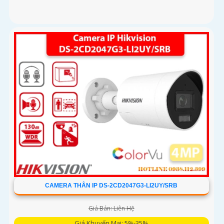
CAMERA THÂN IP DS-2CD2047G3-LI2UY/SRB
Giá Bán: Liên Hệ
Giá Khuyến Mại: 5%-35%