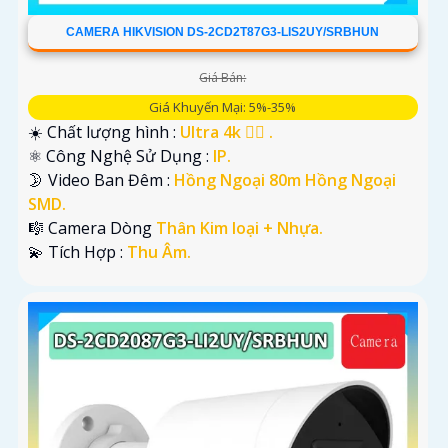
CAMERA HIKVISION DS-2CD2T87G3-LIS2UY/SRBHUN
Giá Bán:
Giá Khuyến Mại: 5%-35%
☀️ Chất lượng hình :
Ultra 4k 👍🏾 .
⚛️ Công Nghệ Sử Dụng :
IP.
🌛 Video Ban Đêm :
Hồng Ngoại 80m Hồng Ngoại
SMD.
🎼️ Camera Dòng
Thân Kim loại + Nhựa.
️💫 Tích Hợp :
Thu Âm.