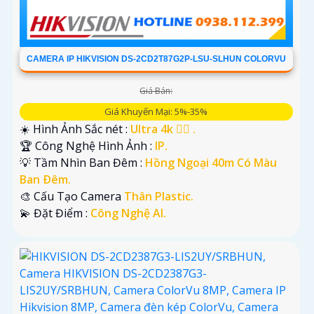
CAMERA IP HIKVISION DS-2CD2T87G2P-LSU-SLHUN COLORVU
Giá Bán:
Giá Khuyến Mại: 5%-35%
☀️ Hình Ảnh Sắc nét :
Ultra 4k 👍🏾 .
🏆 Công Nghệ Hình Ảnh :
IP.
💡 Tầm Nhìn Ban Đêm :
Hồng Ngoại 40m Có Màu
Ban Ðêm.
🎨 Cấu Tạo Camera
Thân Plastic.
️💫 Đặt Điểm :
Công Nghệ AI.