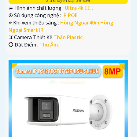
Giá Khuyến Mại: 5%-35%
☀️ Hình ảnh chất lượng :
Ultra 4k 👍🏾 .
®️ Sử dụng công nghệ :
IP POE.
⭐ Khi xem thiếu sáng :
Hồng Ngoại 40m Hồng
Ngoại Smart IR.
♊ Camera Thiết Kế
Thân Plastic.
️💮 Đặt Điểm :
Thu Âm.