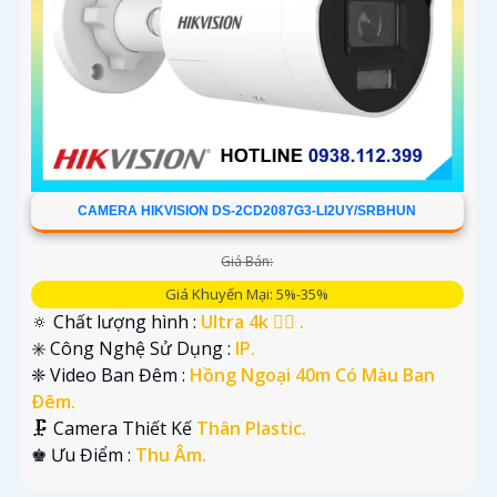
CAMERA HIKVISION DS-2CD2087G3-LI2UY/SRBHUN
Giá Bán:
Giá Khuyến Mại: 5%-35%
🔅 Chất lượng hình :
Ultra 4k 👍🏾 .
✳️ Công Nghệ Sử Dụng :
IP.
❈ Video Ban Đêm :
Hồng Ngoại 40m Có Màu Ban
Ðêm.
🗜️ Camera Thiết Kế
Thân Plastic.
️♚ Ưu Điểm :
Thu Âm.