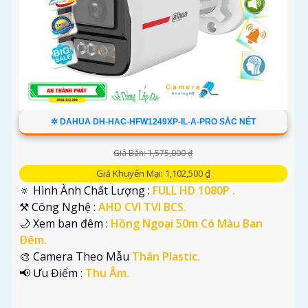
✲ DAHUA DH-HAC-HFW1249XP-IL-A-PRO SẮC NÉT
Giá Bán: 1,575,000 ₫
Giá Khuyến Mại: 1,102,500 ₫
🔅 Hình Ành Chất Lượng :
FULL HD 1080P .
⚒ Công Nghệ :
AHD CVI TVI BCS.
🌙 Xem ban đêm :
Hồng Ngoại 50m Có Màu Ban
Ðêm.
🎨 Camera Theo Mẫu
Thân Plastic.
️📢 Ưu Điểm :
Thu Âm.