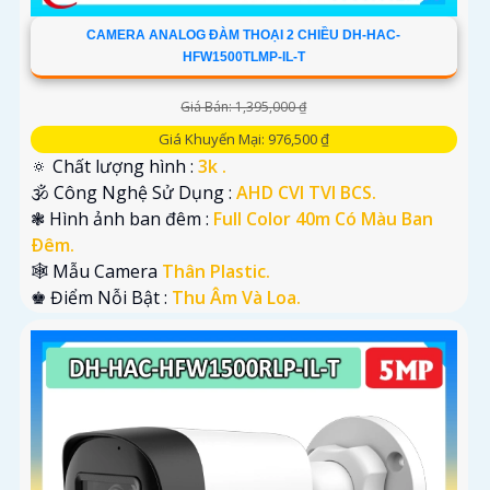
CAMERA ANALOG ĐÀM THOẠI 2 CHIỀU DH-HAC-
HFW1500TLMP-IL-T
Giá Bán: 1,395,000 ₫
Giá Khuyến Mại: 976,500 ₫
🔅 Chất lượng hình :
3k .
🕉️ Công Nghệ Sử Dụng :
AHD CVI TVI BCS.
❃ Hình ảnh ban đêm :
Full Color 40m Có Màu Ban
Ðêm.
🕸️ Mẫu Camera
Thân Plastic.
️♚ Điểm Nỗi Bật :
Thu Âm Và Loa.