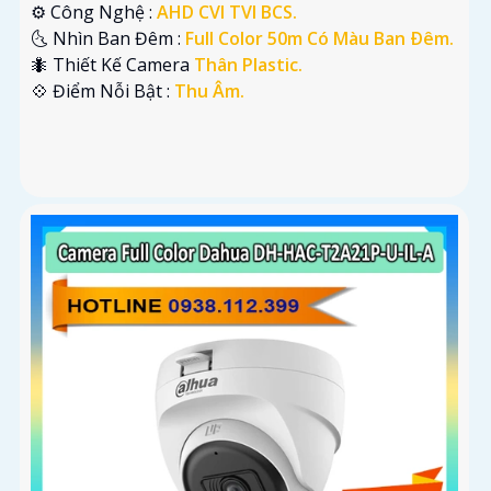
⚙ Công Nghệ :
AHD CVI TVI BCS.
🌜 Nhìn Ban Đêm :
Full Color 50m Có Màu Ban Ðêm.
🐜 Thiết Kế Camera
Thân Plastic.
️💠 Điểm Nỗi Bật :
Thu Âm.