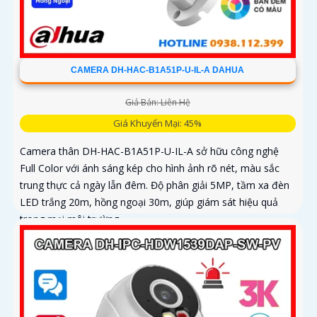
CAMERA DH-HAC-B1A51P-U-IL-A DAHUA
Giá Bán: Liên Hệ
Giá Khuyến Mại: 45%
Camera thân DH-HAC-B1A51P-U-IL-A sở hữu công nghệ
Full Color với ánh sáng kép cho hình ảnh rõ nét, màu sắc
trung thực cả ngày lẫn đêm. Độ phân giải 5MP, tầm xa đèn
LED trắng 20m, hồng ngoại 30m, giúp giám sát hiệu quả
trong mọi môi trường