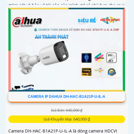
giám sát và bảo vệ tài sản của mình giá rẻ phù hợp cho mọi
gia đình.
CAMERA IP DAHUA DH-HAC-B1A21P-U-IL-A
Giá Bán: 640,000 ₫
Giá Khuyến Mại: 640,000 ₫
Camera DH-HAC-B1A21P-U-IL-A là dòng camera HDCVI