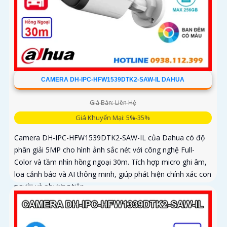
CAMERA DH-IPC-HFW1539DTK2-SAW-IL DAHUA
Giá Bán: Liên Hệ
Giá Khuyến Mại: 5%-35%
Camera DH-IPC-HFW1539DTK2-SAW-IL của Dahua có độ
phân giải 5MP cho hình ảnh sắc nét với công nghệ Full-
Color và tầm nhìn hồng ngoại 30m. Tích hợp micro ghi âm,
loa cảnh báo và AI thông minh, giúp phát hiện chính xác con
người và phương tiện