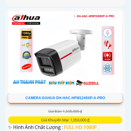
CAMERA DAHUA DH-HAC-HFW1249XP-A-PRO
Giá Bán: 1,500,000 ₫
Giá Khuyến Mại: 1,050,000 ₫
✨ Hình Ành Chất Lượng :
FULL HD 1080P .