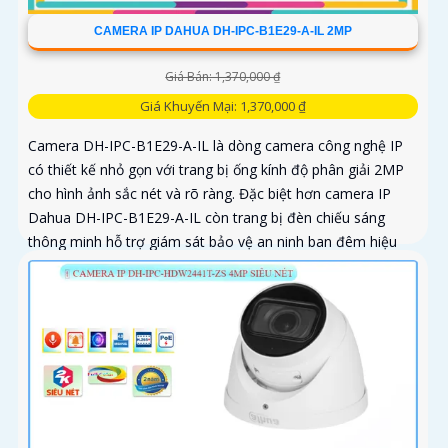
CAMERA IP DAHUA DH-IPC-B1E29-A-IL 2MP
Giá Bán: 1,370,000 ₫
Giá Khuyến Mại: 1,370,000 ₫
Camera DH-IPC-B1E29-A-IL là dòng camera công nghệ IP
có thiết kế nhỏ gọn với trang bị ống kính độ phân giải 2MP
cho hình ảnh sắc nét và rõ ràng. Đặc biệt hơn camera IP
Dahua DH-IPC-B1E29-A-IL còn trang bị đèn chiếu sáng
thông minh hỗ trợ giám sát bảo vệ an ninh ban đêm hiệu
quả