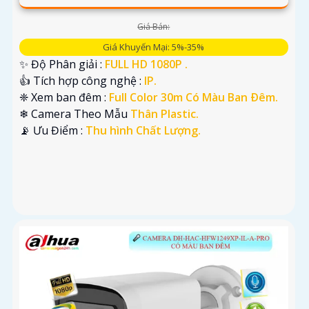
Giá Bán:
Giá Khuyến Mại: 5%-35%
✨ Độ Phân giải :
FULL HD 1080P .
👍 Tích hợp công nghệ :
IP.
❈ Xem ban đêm :
Full Color 30m Có Màu Ban Ðêm.
❄ Camera Theo Mẫu
Thân Plastic.
️📡 Ưu Điểm :
Thu hình Chất Lượng.