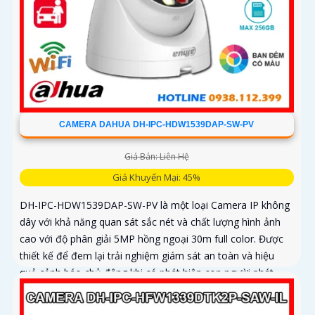
CAMERA DAHUA DH-IPC-HDW1539DAP-SW-PV
Giá Bán: Liên Hệ
Giá Khuyến Mại: 45%
DH-IPC-HDW1539DAP-SW-PV là một loại Camera IP không
dây với khả năng quan sát sắc nét và chất lượng hình ảnh
cao với độ phân giải 5MP hồng ngoại 30m full color. Được
thiết kế để đem lại trải nghiệm giám sát an toàn và hiệu
quả cảnh báo chủ động khi có phát hiện con người phát
hiện phương tiện