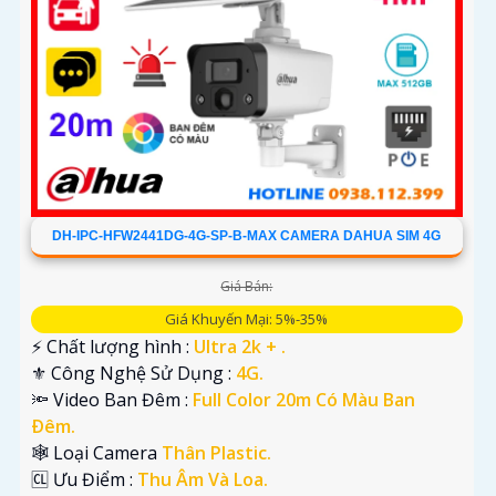
DH-IPC-HFW2441DG-4G-SP-B-MAX CAMERA DAHUA SIM 4G
Giá Bán:
Giá Khuyến Mại: 5%-35%
️⚡ Chất lượng hình :
Ultra 2k + .
⚜️ Công Nghệ Sử Dụng :
4G.
🔦 Video Ban Đêm :
Full Color 20m Có Màu Ban
Ðêm.
🕸️ Loại Camera
Thân Plastic.
️🆑 Ưu Điểm :
Thu Âm Và Loa.