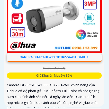
CAMERA DH-IPC-HFW1339DTK2-SAW-IL DAHUA
Giá Bán: Liên Hệ
Giá Khuyến Mại: 5%-35%
Camera DH-IPC-HFW1339DTK2-SAW-IL chính hãng của
Dahua có độ phân giải 3MP hỗ trợ Full-Color và hồng ngoại
30m cho hình ảnh sắc nét cả ngày lẫn đêm. Camera tích
hợp micro ghi âm loa cảnh báo và công nghệ AI giúp phát
hiện con người, phương tiện chính xác