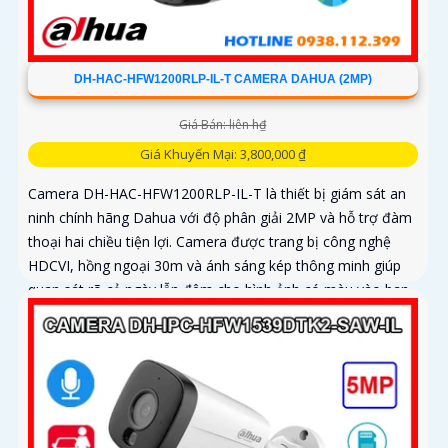
DH-HAC-HFW1200RLP-IL-T CAMERA DAHUA (2MP)
Giá Bán: liên h₫
Giá Khuyến Mại: 3,800,000 ₫
Camera DH-HAC-HFW1200RLP-IL-T là thiết bị giám sát an
ninh chính hãng Dahua với độ phân giải 2MP và hỗ trợ đàm
thoại hai chiều tiện lợi. Camera được trang bị công nghệ
HDCVI, hồng ngoại 30m và ánh sáng kép thông minh giúp
quan sát rõ cả ngày lẫn đêm cho hình ảnh có màu vào ban
đêm