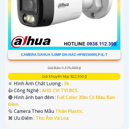
CAMERA DAHUA 5.0MP DH-HAC-HFW1500RLP-IL-T
Giá Bán: 1,175,000 ₫
Giá Khuyến Mại: 822,500 ₫
🔆 Hình Ành Chất Lượng :
3k .
👍 Công Nghệ :
AHD CVI TVI BCS.
🔴 Hình ảnh ban đêm :
Full Color 30m Có Màu Ban
Ðêm.
🔩 Camera Theo Mẫu
Thân Plastic.
️⌘ Ưu Điểm :
Thu Âm Và Loa.