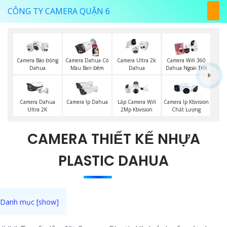
CÔNG TY CAMERA QUẬN 6
Camera Báo Động
Camera Dahua Có
Camera Ultra 2k
Camera Wifi 360
Dahua
Màu Ban Đêm
Dahua
Dahua Ngoài Trời
Camera Dahua
Camera Ip Dahua
Lắp Camera Wifi
Camera Ip Kbvision
Ultra 2K
2Mp Kbvision
Chất Lượng
CAMERA THIẾT KẾ NHỰA
PLASTIC DAHUA