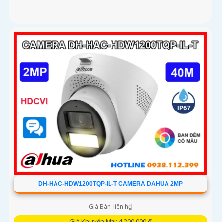
DH-HAC-HDW1200TQP-IL-T CAMERA DAHUA 2MP
Giá Bán: liên h₫
Giá Khuyến Mại: 4,200,000 ₫