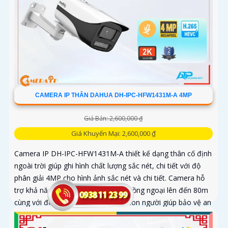
CAMERA IP THÂN DAHUA DH-IPC-HFW1431M-A 4MP
Giá Bán: 2,600,000 ₫
Giá Khuyến Mại: 2,600,000 ₫
Camera IP DH-IPC-HFW1431M-A thiết kế dạng thân cố định
ngoài trời giúp ghi hình chất lượng sắc nét, chi tiết với độ
phân giải 4MP cho hình ảnh sắc nét và chi tiết. Camera hỗ
trợ khả năng xem đêm với tầm xa hồng ngoại lên đến 80m
cùng với đó là tính năng phát hiện con người giúp bảo vệ an
ninh hiệu quả