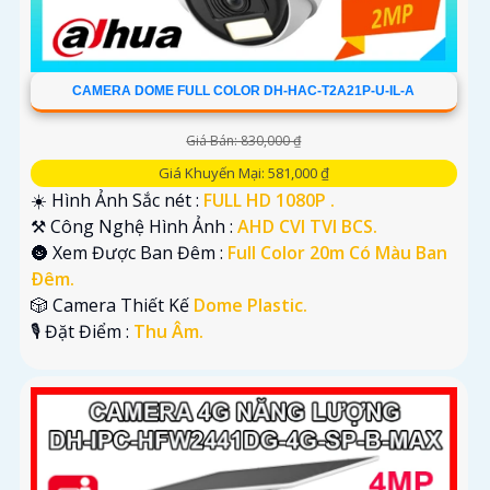
CAMERA DOME FULL COLOR DH-HAC-T2A21P-U-IL-A
Giá Bán: 830,000 ₫
Giá Khuyến Mại: 581,000 ₫
☀️ Hình Ảnh Sắc nét :
FULL HD 1080P .
⚒ Công Nghệ Hình Ảnh :
AHD CVI TVI BCS.
🌚 Xem Được Ban Đêm :
Full Color 20m Có Màu Ban
Ðêm.
🎲 Camera Thiết Kế
Dome Plastic.
️🎙 Đặt Điểm :
Thu Âm.