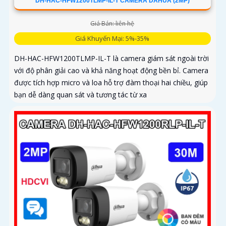
DH-HAC-HFW1200TLMP-IL-T CAMERA DAHUA (2MP)
Giá Bán: liên hệ
Giá Khuyến Mại: 5%-35%
DH-HAC-HFW1200TLMP-IL-T là camera giám sát ngoài trời
với độ phân giải cao và khả năng hoạt động bền bỉ. Camera
được tích hợp micro và loa hỗ trợ đàm thoại hai chiều, giúp
bạn dễ dàng quan sát và tương tác từ xa