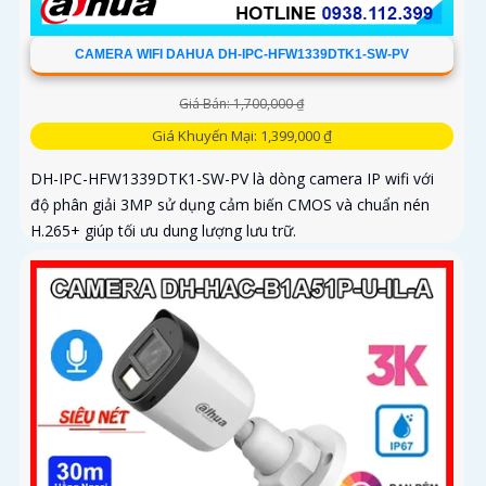
CAMERA WIFI DAHUA DH-IPC-HFW1339DTK1-SW-PV
Giá Bán: 1,700,000 ₫
Giá Khuyến Mại: 1,399,000 ₫
DH-IPC-HFW1339DTK1-SW-PV là dòng camera IP wifi với
độ phân giải 3MP sử dụng cảm biến CMOS và chuẩn nén
H.265+ giúp tối ưu dung lượng lưu trữ.