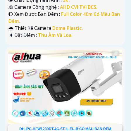
🕉️ Camera Công nghệ :
AHD CVI TVI BCS.
🌔 Xem Được Ban Đêm :
Full Color 40m Có Màu Ban
Ðêm.
🌧️ Thiết Kế Camera
Dome Plastic.
️🔈 Đặt Điểm :
Thu Âm Và Loa.
DH-IPC-HFW1239DT-4G-ST-IL-EU-B CÓ MÀU BAN ĐÊM