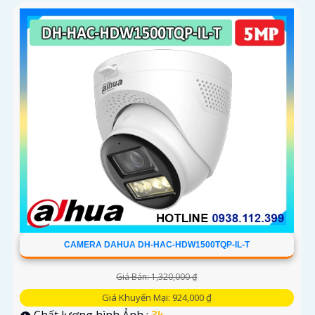
CAMERA DAHUA DH-HAC-HDW1500TQP-IL-T
Giá Bán: 1,320,000 ₫
Giá Khuyến Mại: 924,000 ₫
👁 Chất lượng hình Ảnh :
3k .