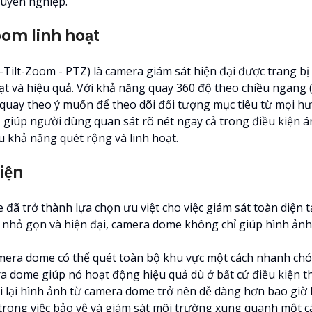
huyên nghiệp.
om linh hoạt
Tilt-Zoom - PTZ) là camera giám sát hiện đại được trang b
t và hiệu quả. Với khả năng quay 360 độ theo chiều ngang (P
quay theo ý muốn để theo dõi đối tượng mục tiêu từ mọi h
ết, giúp người dùng quan sát rõ nét ngay cả trong điều kiện
u khả năng quét rộng và linh hoạt.
iện
 đã trở thành lựa chọn ưu việt cho việc giám sát toàn diện 
 nhỏ gọn và hiện đại, camera dome không chỉ giúp hình ảnh 
amera dome có thể quét toàn bộ khu vực một cách nhanh chó
dome giúp nó hoạt động hiệu quả dù ở bất cứ điều kiện thờ
hi lại hình ảnh từ camera dome trở nên dễ dàng hơn bao giờ 
trong việc bảo vệ và giám sát môi trường xung quanh một cá