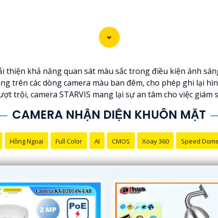
i thiện khả năng quan sát màu sắc trong điều kiện ánh sáng
ng trên các dòng camera màu ban đêm, cho phép ghi lại hìn
ượt trội, camera STARVIS mang lại sự an tâm cho việc giám 
CAMERA NHẬN DIỆN KHUÔN MẶT
Hồng Ngoại
Full Color
AI
CMOS
Xoay 360
Speed Dom