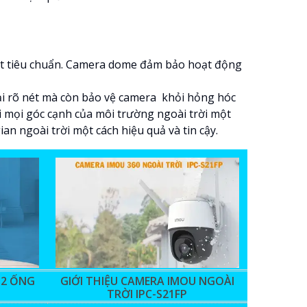
đạt tiêu chuẩn. Camera dome đảm bảo hoạt động
i rõ nét mà còn bảo vệ camera khỏi hỏng hóc
õi mọi góc cạnh của môi trường ngoài trời một
an ngoài trời một cách hiệu quả và tin cậy.
 2 ỐNG
GIỚI THIỆU CAMERA IMOU NGOÀI
TRỜI IPC-S21FP