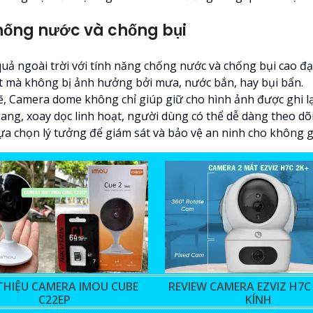
ống nước và chống bụi
uả ngoài trời với tính năng chống nước và chống bụi cao 
iệt mà không bị ảnh hưởng bởi mưa, nước bắn, hay bụi bẩn.
 Camera dome không chỉ giúp giữ cho hình ảnh được ghi lạ
gang, xoay dọc linh hoạt, người dùng có thể dễ dàng theo d
ựa chọn lý tưởng để giám sát và bảo vệ an ninh cho không gi
 THIỆU CAMERA IMOU CUBE
REVIEW CAMERA EZVIZ H7C
C22EP
KÍNH