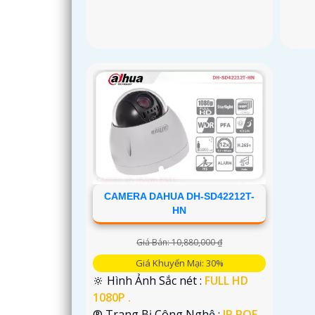
CAMERA DAHUA DH-SD42212T-
HN
Giá Bán: 10,880,000 ₫
Giá Khuyến Mại: 30%
🔆 Hình Ảnh Sắc nét :
FULL HD
1080P .
®️ Trang Bị Công Nghệ :
IP POE.