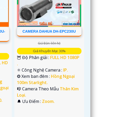
0U-
CAMERA DAHUA DH-EPC230U
Giá Bán: liên hệ
Giá Khuyến Mại: 30%
🦉 Độ Phân giải :
FULL HD 1080P
L HD
.
⚛️ Công Nghệ Camera :
IP.
❂ Xem ban đêm :
Hồng Ngoại
g
100m Starlight.
goại
🎼️ Camera Theo Mẫu
Thân Kim
Loại.
0.
️🔔 Ưu Điểm :
Zoom.