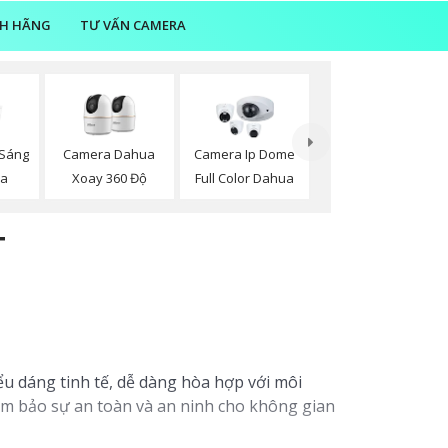
NH HÃNG
TƯ VẤN CAMERA
Sáng
Camera Dahua
Camera Ip Dome
ua
Xoay 360 Độ
Full Color Dahua
T
ểu dáng tinh tế, dễ dàng hòa hợp với môi
ảm bảo sự an toàn và an ninh cho không gian