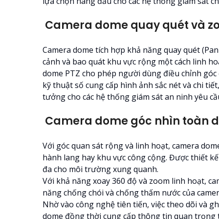
lựa chọn hàng đầu cho các hệ thống giám sát c
Camera dome quay quét và zo
Camera dome tích hợp khả năng quay quét (Pan-
cảnh và bao quát khu vực rộng một cách linh hoạ
dome PTZ cho phép người dùng điều chỉnh góc 
kỹ thuật số cung cấp hình ảnh sắc nét và chi ti
tưởng cho các hệ thống giám sát an ninh yêu cầ
Camera dome góc nhìn toàn d
Với góc quan sát rộng và linh hoạt, camera dome
hành lang hay khu vực công cộng. Được thiết kế
đa cho môi trường xung quanh.
Với khả năng xoay 360 độ và zoom linh hoạt, c
năng chống chói và chống thấm nước của camera 
Nhờ vào công nghệ tiên tiến, việc theo dõi và g
dome đồng thời cung cấp thông tin quan trọng 