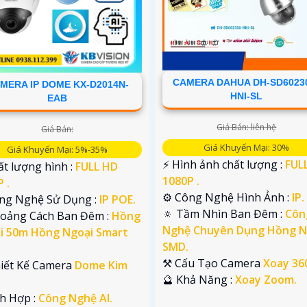
CAMERA DAHUA DH-SD6023
MERA IP DOME KX-D2014N-
HNI-SL
EAB
Giá Bán: liên hệ
Giá Bán:
Giá Khuyến Mại: 30%
Giá Khuyến Mại: 5%-35%
️⚡ Hình ảnh chất lượng :
FUL
t lượng hình :
FULL HD
1080P .
 .
⚙ Công Nghệ Hình Ảnh :
IP.
ng Nghệ Sử Dụng :
IP POE.
🔅 Tầm Nhìn Ban Đêm :
Côn
hoảng Cách Ban Đêm :
Hồng
Nghệ Chuyên Dụng Hồng N
i 50m Hồng Ngoại Smart
SMD.
⚒ Cấu Tạo Camera
Xoay 36
hiết Kế Camera
Dome Kim
️🔮 Khả Năng :
Xoay Zoom.
ch Hợp :
Công Nghệ AI.