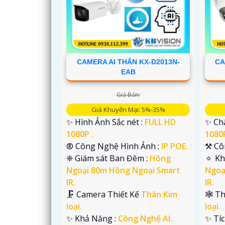
CAMERA AI THÂN KX-D2013N-
CA
EAB
Giá Bán:
Giá Khuyến Mại: 5%-35%
✨ Hình Ảnh Sắc nét :
FULL HD
✨ Chấ
'
1080P .
1080P
®️ Công Nghệ Hình Ảnh :
IP POE.
⚒ Cô
❈ Giám sát Ban Đêm :
Hồng
🔅 K
Ngoại 80m Hồng Ngoại Smart
Ngoạ
IR.
IR.
🗜️ Camera Thiết Kế
Thân Kim
🕸️ T
loại.
loại.
️✨ Khả Năng :
Công Nghệ AI.
️✨ Tí