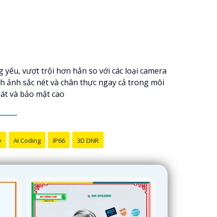
 yếu, vượt trội hơn hẳn so với các loại camera
h ảnh sắc nét và chân thực ngay cả trong môi
sát và bảo mật cao
e
AI Coding
IP66
3D DNR