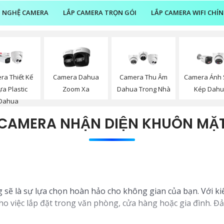
 NGHỆ CAMERA
LẮP CAMERA TRỌN GÓI
LẮP CAMERA WIFI CHÍ
ra Thiết Kế
Camera Dahua
Camera Thu Âm
Camera Ánh 
a Plastic
Zoom Xa
Dahua Trong Nhà
Kép Dah
Dahua
CAMERA NHẬN DIỆN KHUÔN MẶ
 sẽ là sự lựa chọn hoàn hảo cho không gian của bạn. Với ki
o việc lắp đặt trong văn phòng, cửa hàng hoặc gia đình. Đ