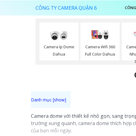
CÔNG TY CAMERA QUẬN 6
CÔNG
Camera Ip Dome
Camera Wifi 360
Came
Dahua
Full Color Dahua
Nhự
Camera dome với thiết kế nhỏ gọn, sang trọng
trường xung quanh, camera dome thích hợp ch
của bạn mỗi ngày.