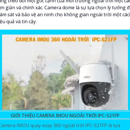
àng theo dõi mọi góc cạnh của môi trường ngoài trời một cá
ơn giản và chính xác. Camera dome là sự lựa chọn lý tưởng 
iám sát và bảo vệ an ninh cho không gian ngoài trời một các
ệu quả và tin cậy.
GIỚI THIỆU CAMERA IMOU NGOÀI TRỜI IPC-S21FP
Camera IMOU quay xoay 360 ngoài trời IPC-S21FP là lựa