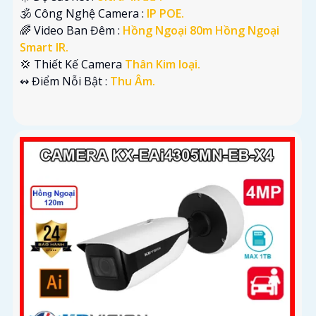
🕉️ Công Nghệ Camera :
IP POE.
🌈 Video Ban Đêm :
Hồng Ngoại 80m Hồng Ngoại
Smart IR.
💢 Thiết Kế Camera
Thân Kim loại.
️↭ Điểm Nỗi Bật :
Thu Âm.