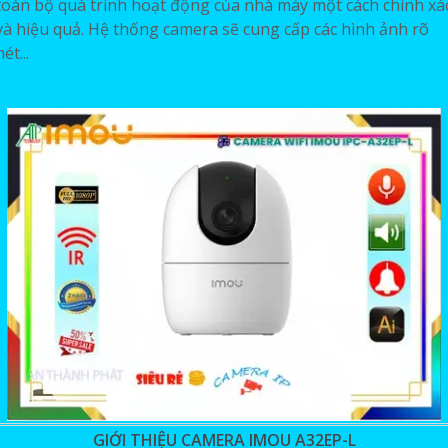
toàn bộ quá trình hoạt động của nhà máy một cách chính xá
và hiệu quả. Hệ thống camera sẽ cung cấp các hình ảnh rõ
nét...
GIỚI THIỆU CAMERA IMOU A32EP-L