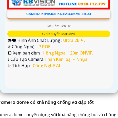
CAMERA KBVISION KX-EAI4305MN-EB-X4
Giá Bán: Liên Hệ
Giá Khuyến Mại: 45%
👁️‍🗨 Hình Ành Chất Lượng :
Ultra 2k + .
✳️ Công Nghệ :
IP POE.
🌔 Xem ban đêm :
Hồng Ngoại 120m ONVIF.
↕️ Cấu Tạo Camera
Thân Kim loại + Nhựa.
️✨ Tích Hợp :
Công Nghệ AI.
amera dome có khả năng chống va đập tốt
amera dome chuyên dụng với khả năng chống bụi và chống 