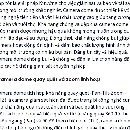
p tốt là giải pháp lý tưởng cho việc giám sát và bảo vệ tài s
rong môi trường khắc nghiệt. Camera dome được thiết kế vớ
ông nghệ tiên tiến và vật liệu chất lượng cao giúp tăng cườn
ộ bền và tuổi thọ. Khả năng chống va đập của camera dome
iúp tránh được những hậu quả không mong muốn trong qu
rình lắp đặt và sử dụng. Đồng thời, khả năng chống bụi giúp
amera hoạt động ổn định và đảm bảo chất lượng hình ảnh d
rong môi trường có nhiều bụi bẩn. Đáng tin cậy và hiệu quả,
amera dome chống bụi và chống va đập là lựa chọn hàng đầ
ho các hệ thống giám sát chuyên nghiệp.
amera dome quay quét và zoom linh hoạt
amera dome tích hợp khả năng quay quét (Pan-Tilt-Zoom -
TZ) là camera giám sát hiện đại được trang bị công nghệ cu
ấp khả năng quan sát toàn cảnh và bao quát khu vực rộng
ột cách linh hoạt và hiệu quả. Với khả năng quay 360 độ the
hiều ngang (Pan) và 90 độ theo chiều dọc (Tilt), camera dom
TZ cho phép người dùng điều chỉnh góc quay theo ý muốn 