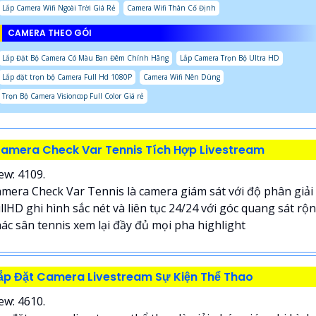
Lắp Camera Wifi Ngoài Trời Giá Rẻ
Camera Wifi Thân Cố Định
CAMERA THEO GÓI
Lắp Đặt Bộ Camera Có Màu Ban Đêm Chính Hãng
Lắp Camera Trọn Bộ Ultra HD
Lắp đặt trọn bộ Camera Full Hd 1080P
Camera Wifi Nên Dùng
Trọn Bộ Camera Visioncop Full Color Giá rẻ
amera Check Var Tennis Tích Hợp Livestream
ew: 4109.
mera Check Var Tennis là camera giám sát với độ phân giải
llHD ghi hình sắc nét và liên tục 24/24 với góc quang sát rộ
ác sân tennis xem lại đầy đủ mọi pha highlight
ắp Đặt Camera Livestream Sự Kiện Thể Thao
ew: 4610.