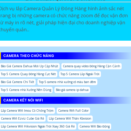
Dịch vụ lắp Camera Quản Lý Đóng Hàng hình ảnh sắc nét
trang bị những camera có chức năng zoom để đọc vận đơn
từ máy in rõ nét, giải pháp hiện đại cho doanh nghiệp vận
chuyển quản...
CAMERA THEO CHỨC NĂNG
Báo Giá Camera Dahua Mới Up Cập Nhật
Camera quay video Đóng Hàng Cận Cảnh
Top 5 Camera Quay Đóng Hàng Cực Nét
Top 5 Camera Lắp Ngoài Trời
Báo Giá Camera Chi Tiết
Top 5 camera nhà xưởng có màu ban đêm
Top 5 Camera nhà Xưởng Nên Dùng
Báo giá camera ip dahua
CAMERA KẾT NỐI WIFI
Lắp Camera Wifi Imou Có Chống Trộm
Camera Wifi Full Color
Camera Wifi Ezviz Cube Giá Rẻ
Lắp Camera Wifi Thân Kbvision
Lắp Camera Wifi Hikvision Ngoài Trời Xoay 360 Giá Rẻ
Camera Wifi Báo Động