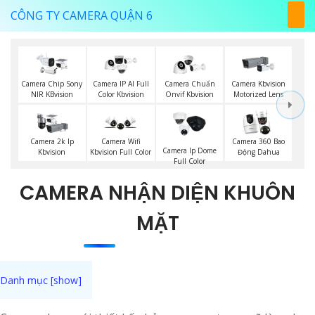
CÔNG TY CAMERA QUẬN 6
Camera Chip Sony
Camera IP AI Full
Camera Chuẩn
Camera Kbvision
NIR KBvision
Color Kbvision
Onvif Kbvision
Motorized Lens
Camera 2k Ip
Camera Wifi
Camera 360 Bao
Camera Ip Dome
Kbvision
Kbvision Full Color
Động Dahua
Full Color
CAMERA NHẬN DIỆN KHUÔN
MẶT