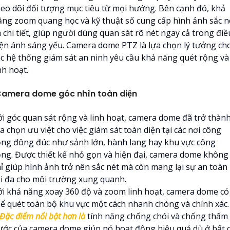
heo dõi đối tượng mục tiêu từ mọi hướng. Bên cạnh đó, khả
ăng zoom quang học và kỹ thuật số cung cấp hình ảnh sắc n
 chi tiết, giúp người dùng quan sát rõ nét ngay cả trong điề
iện ánh sáng yếu. Camera dome PTZ là lựa chọn lý tưởng ch
ác hệ thống giám sát an ninh yêu cầu khả năng quét rộng và
nh hoạt.
amera dome góc nhìn toàn diện
ới góc quan sát rộng và linh hoạt, camera dome đã trở thàn
a chọn ưu việt cho việc giám sát toàn diện tại các nơi công
ộng đông đúc như sảnh lớn, hành lang hay khu vực công
ộng. Được thiết kế nhỏ gọn và hiện đại, camera dome không
hỉ giúp hình ảnh trở nên sắc nét mà còn mang lại sự an toàn
ối đa cho môi trường xung quanh.
ới khả năng xoay 360 độ và zoom linh hoạt, camera dome có
hể quét toàn bộ khu vực một cách nhanh chóng và chính xác.
Đặc điểm nổi bật hơn là
tính năng chống chói và chống thấm
ước của camera dome giúp nó hoạt động hiệu quả dù ở bất 