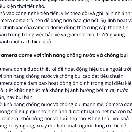
ều kiện thời tiết nào.
ờ vào công nghệ tiên tiến, việc theo dõi và ghi lại hình ảnh
amera dome trở nên dễ dàng hơn bao giờ hết. Sự linh hoạt v
ộ chính xác của camera dome đồng thời cung cấp thông tin
uan trọng trong việc bảo vệ và giám sát môi trường xung
uanh một cách hiệu quả.
amera dome với tính năng chống nước và chống bụi
amera dome được thiết kế để hoạt động hiệu quả ngoài trời
ới tính năng chống nước và chống bụi cao đạt tiêu chuẩn.
amera dome đảm bảo hoạt động ổn định trong mọi điều kiệ
hời tiết khắc nghiệt mà không bị ảnh hưởng bởi mưa, nước
ắn, hay bụi bẩn.
ới khả năng chống nước và chống bụi mạnh mẽ, Camera do
hông chỉ giúp giữ cho hình ảnh được ghi lại rõ nét mà còn b
ệ camera khỏi hỏng hóc và tuổi thọ cao. Đồng thời, với khả
ăng xoay ngang, xoay dọc linh hoạt, người dùng có thể dễ