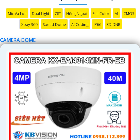
Mic Và Loa
Dual Light
78°
Hồng Ngoại
Full Color
AI
CMOS
Xoay 360
Speed Dome
AI Coding
IP66
3D DNR
CAMERA DOME