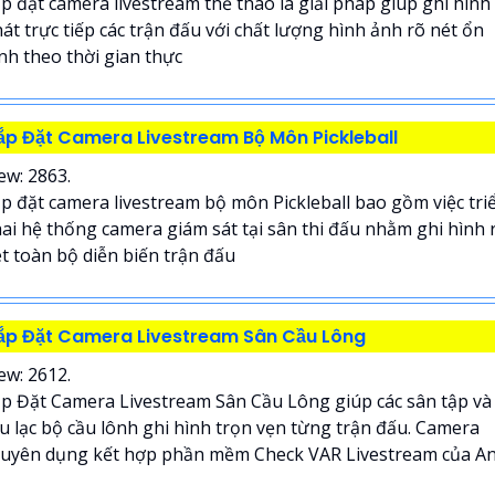
p đặt camera livestream thể thao là giải pháp giúp ghi hình
át trực tiếp các trận đấu với chất lượng hình ảnh rõ nét ổn
nh theo thời gian thực
ắp Đặt Camera Livestream Bộ Môn Pickleball
ew: 2863.
p đặt camera livestream bộ môn Pickleball bao gồm việc tri
ai hệ thống camera giám sát tại sân thi đấu nhằm ghi hình 
t toàn bộ diễn biến trận đấu
ắp Đặt Camera Livestream Sân Cầu Lông
ew: 2612.
p Đặt Camera Livestream Sân Cầu Lông giúp các sân tập và
u lạc bộ cầu lônh ghi hình trọn vẹn từng trận đấu. Camera
uyên dụng kết hợp phần mềm Check VAR Livestream của An.