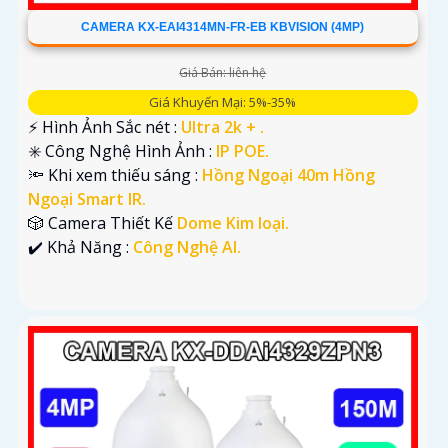
CAMERA KX-EAI4314MN-FR-EB KBVISION (4MP)
Giá Bán: liên hệ
Giá Khuyến Mại: 5%-35%
️⚡ Hình Ảnh Sắc nét :
Ultra 2k + .
✳️ Công Nghệ Hình Ảnh :
IP POE.
🔦 Khi xem thiếu sáng :
Hồng Ngoại 40m Hồng
Ngoại Smart IR.
🎲 Camera Thiết Kế
Dome Kim loại.
️✔️ Khả Năng :
Công Nghệ AI.