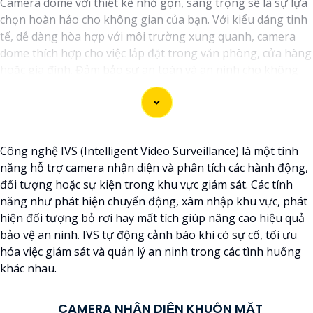
Camera dome với thiết kế nhỏ gọn, sang trọng sẽ là sự lựa
chọn hoàn hảo cho không gian của bạn. Với kiểu dáng tinh
tế, dễ dàng hòa hợp với môi trường xung quanh, camera
dome thích hợp cho việc lắp đặt trong văn phòng, cửa hàng
hoặc gia đình. Đảm bảo sự an toàn và an ninh cho không
gian của bạn mỗi ngày.
Công nghệ IVS (Intelligent Video Surveillance) là một tính
năng hỗ trợ camera nhận diện và phân tích các hành động,
đối tượng hoặc sự kiện trong khu vực giám sát. Các tính
năng như phát hiện chuyển động, xâm nhập khu vực, phát
hiện đối tượng bỏ rơi hay mất tích giúp nâng cao hiệu quả
bảo vệ an ninh. IVS tự động cảnh báo khi có sự cố, tối ưu
hóa việc giám sát và quản lý an ninh trong các tình huống
khác nhau.
'
CAMERA NHẬN DIỆN KHUÔN MẶT