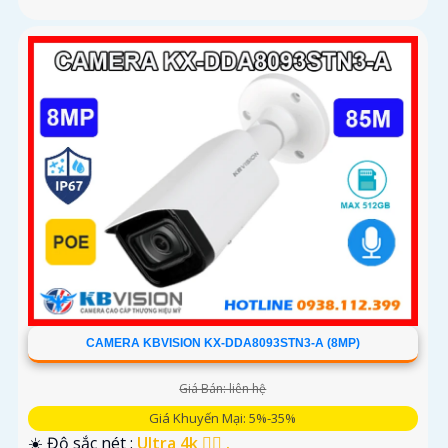
CAMERA KBVISION KX-DDA8093STN3-A (8MP)
Giá Bán: liên hệ
Giá Khuyến Mại: 5%-35%
☀️ Độ sắc nét :
Ultra 4k 👍🏾 .