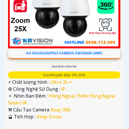
KX-DDAI4329ZPN3 CAMERA KBVISION (4MP)
Giá Bán: liên hệ
Giá Khuyến Mại: 5%-35%
️⚡ Chất lượng hình :
Ultra 2k + .
⚙ Công Nghệ Sử Dụng :
IP.
🔅 Nhìn Ban Đêm :
Hồng Ngoại 150m Hồng Ngoại
Smart IR.
⚒ Cấu Tạo Camera
Xoay 360.
️🔮 Tích Hợp :
Xoay Zoom.