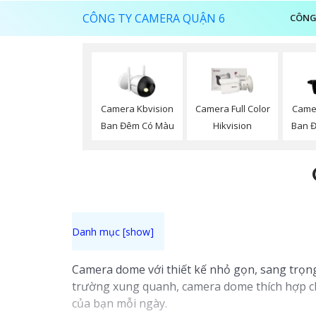
CÔNG TY CAMERA QUẬN 6
CÔNG
Camera Kbvision
Camera Full Color
Came
Ban Đêm Có Màu
Hikvision
Ban 
Camera dome với thiết kế nhỏ gọn, sang trọng
trường xung quanh, camera dome thích hợp ch
của bạn mỗi ngày.