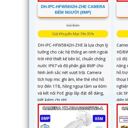
DH-IPC-HFW5842H-ZHE CAMERA
ĐẾM NGƯỜI (8MP)
Giá Bán:
Giá Khuyến Mại: 5%-35%
DH-IPC-HFW5842H-ZHE là lựa chọn lý
Camer
tưởng cho các hệ thống an ninh ngoài
HDBW7
trời nhờ thiết kế bền bỉ, chuẩn chống
có độ
nước IP67 và độ phân giải 8MP cho
năng 
hình ảnh sắc nét vượt trội. Camera
hỗ tr
tích hợp mic ghi âm, khe thẻ nhớ hỗ
thoại
trợ đến 1TB, hồng ngoại tầm xa 60m
nghiệm
và kết nối PoE giúp lắp đặt dễ dàng,
các t
tiết kiệm chi phí
diện 
nâng 
cho m