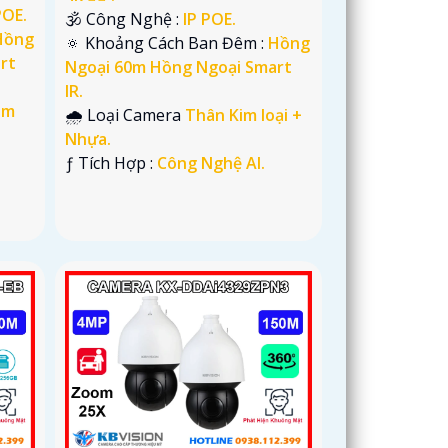
POE.
🕉️ Công Nghệ :
IP POE.
Hồng
🔅 Khoảng Cách Ban Đêm :
Hồng
rt
Ngoại 60m Hồng Ngoại Smart
IR.
im
🌧️ Loại Camera
Thân Kim loại +
Nhựa.
️ƒ Tích Hợp :
Công Nghệ AI.