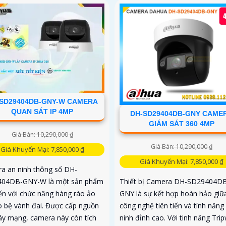
SD29404DB-GNY-W CAMERA
QUAN SÁT IP 4MP
DH-SD29404DB-GNY CAME
GIÁM SÁT 360 4MP
Giá Bán: 10,290,000 ₫
Giá Bán: 10,290,000 ₫
Giá Khuyến Mại: 7,850,000 ₫
Giá Khuyến Mại: 7,850,000 ₫
a an ninh thông số DH-
04DB-GNY-W là một sản phẩm
Thiết bị Camera DH-SD29404D
iến với chức năng hàng rào ảo
GNY là sự kết hợp hoàn hảo giữ
o bệ vành đai. Được cấp nguồn
công nghệ tiên tiến và tính năng
ây mạng, camera này còn tích
ninh đỉnh cao. Với tinh năng Trip