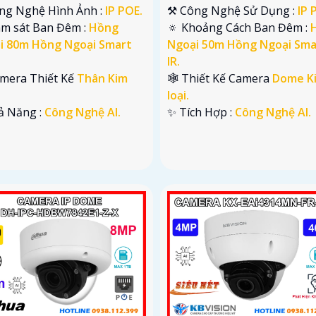
ông Nghệ Hình Ảnh :
IP POE.
⚒ Công Nghệ Sử Dụng :
IP 
ám sát Ban Đêm :
Hồng
🔅 Khoảng Cách Ban Đêm :
i 80m Hồng Ngoại Smart
Ngoại 50m Hồng Ngoại Sma
IR.
amera Thiết Kế
Thân Kim
🕸️ Thiết Kế Camera
Dome K
loại.
hả Năng :
Công Nghệ AI.
️✨ Tích Hợp :
Công Nghệ AI.