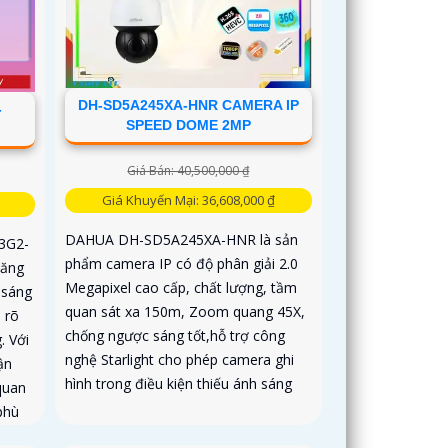
DH-SD5A245XA-HNR CAMERA IP
-
SPEED DOME 2MP
Giá Bán: 40,500,000 ₫
Giá Khuyến Mại: 36,608,000 ₫
DAHUA DH-SD5A245XA-HNR là sản
3G2-
phẩm camera IP có độ phân giải 2.0
năng
Megapixel cao cấp, chất lượng, tầm
 sáng
quan sát xa 150m, Zoom quang 45X,
 rõ
chống ngược sáng tốt,hỗ trợ công
. Với
nghệ Starlight cho phép camera ghi
ận
hình trong điều kiện thiếu ánh sáng
quan
phù