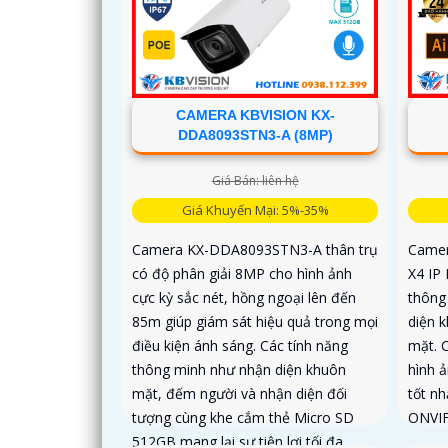
CAMERA KBVISION KX-
DDA8093STN3-A (8MP)
Giá Bán: liên hệ
Giá Khuyến Mại: 5%-35%
Camera KX-DDA8093STN3-A thân trụ
Camer
có độ phân giải 8MP cho hình ảnh
X4 IP
cực kỳ sắc nét, hồng ngoại lên đến
thông
85m giúp giám sát hiệu quả trong mọi
diện 
điều kiện ánh sáng. Các tính năng
mặt. 
thông minh như nhận diện khuôn
hình ả
mặt, đếm người và nhận diện đối
tốt n
tượng cùng khe cắm thẻ Micro SD
ONVI
512GB mang lại sự tiện lợi tối đa