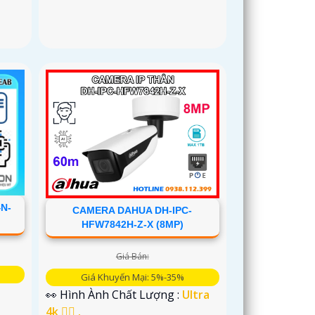
N-
CAMERA DAHUA DH-IPC-
HFW7842H-Z-X (8MP)
Giá Bán:
Giá Khuyến Mại: 5%-35%
D
👀 Hình Ành Chất Lượng :
Ultra
4k 👍🏾 .