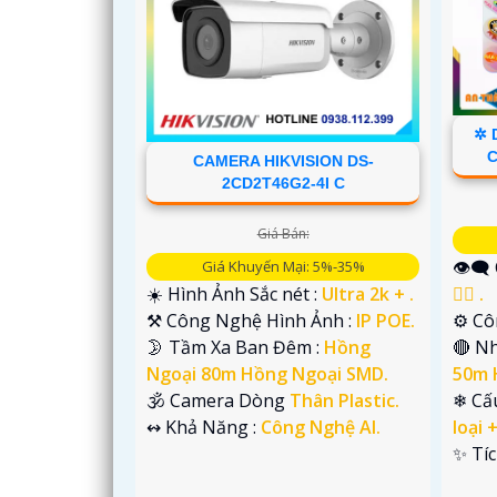
✲ 
C
CAMERA HIKVISION DS-
2CD2T46G2-4I C
Giá Bán:
👁️‍
Giá Khuyến Mại: 5%-35%
'
👍🏾 .
☀️ Hình Ảnh Sắc nét :
Ultra 2k + .
⚙ Cô
⚒ Công Nghệ Hình Ảnh :
IP POE.
🔴 N
🌛 Tầm Xa Ban Đêm :
Hồng
50m 
Ngoại 80m Hồng Ngoại SMD.
❄ Cấ
🕉️ Camera Dòng
Thân Plastic.
loại 
️↭ Khả Năng :
Công Nghệ AI.
️✨ Tí