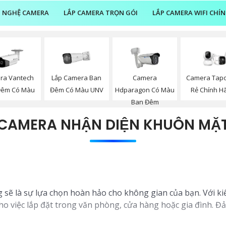
 NGHỆ CAMERA
LẮP CAMERA TRỌN GÓI
LẮP CAMERA WIFI CHÍ
Lắp Camera Ban
ra Vantech
Camera
Camera Tapo
Đêm Có Màu UNV
Đêm Có Màu
Hdparagon Có Màu
Rẻ Chính H
Ban Đêm
CAMERA NHẬN DIỆN KHUÔN MẶ
 sẽ là sự lựa chọn hoàn hảo cho không gian của bạn. Với ki
o việc lắp đặt trong văn phòng, cửa hàng hoặc gia đình. Đ