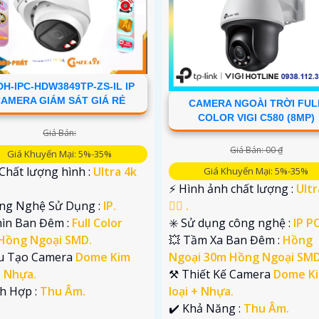
DH-IPC-HDW3849TP-ZS-IL IP
AMERA GIÁM SÁT GIÁ RẺ
CAMERA NGOÀI TRỜI FUL
COLOR VIGI C580 (8MP)
Giá Bán:
Giá Bán: 00 ₫
Giá Khuyến Mại: 5%-35%
 Chất lượng hình :
Ultra 4k
Giá Khuyến Mại: 5%-35%
️⚡ Hình ảnh chất lượng :
Ultr
ng Nghệ Sử Dụng :
IP.
👍🏾 .
hìn Ban Đêm :
Full Color
✳️ Sử dụng công nghệ :
IP P
Hồng Ngoại SMD.
💥 Tầm Xa Ban Đêm :
Hồng
u Tạo Camera
Dome Kim
Ngoại 30m Hồng Ngoại SMD
+ Nhựa.
⚒ Thiết Kế Camera
Dome K
ch Hợp :
Thu Âm.
loại + Nhựa.
️✔️ Khả Năng :
Thu Âm.