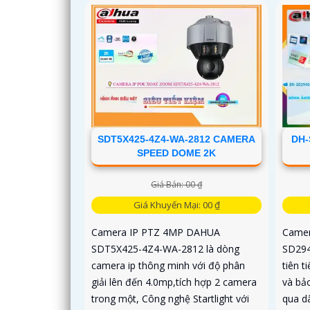
được bảo vệ với chuẩn IP67, IK10 và
hỗ trợ PoE, camera đảm bảo hoạt
động ổn định
SDT5X425-4Z4-WA-2812 CAMERA
DH-
SPEED DOME 2K
Giá Bán: 00 ₫
Giá Khuyến Mại: 00 ₫
Camera IP PTZ 4MP DAHUA
Camer
SDT5X425-4Z4-WA-2812 là dòng
SD294
camera ip thông minh với độ phân
tiên t
giải lên đến 4.0mp,tích hợp 2 camera
và bả
trong một, Công nghệ Startlight với
qua d