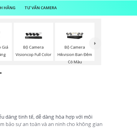
NH HÃNG
TƯ VẤN CAMERA
Bộ Camera
Bộ Camera
 Giá
Visioncop Full Color
Hikvision Ban Đêm
ãng
Có Màu
T
ểu dáng tinh tế, dễ dàng hòa hợp với môi
ảm bảo sự an toàn và an ninh cho không gian