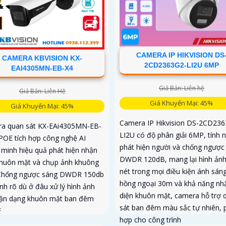
CAMERA IP HIKVISION DS
CAMERA KBVISION KX-
2CD2363G2-LI2U 6MP
EAI4305MN-EB-X4
Giá Bán: Liên hệ
Giá Bán: Liên Hệ
Giá Khuyến Mại: 45%
Giá Khuyến Mại: 45%
Camera IP Hikvision DS-2CD236
a quan sát KX-EAi4305MN-EB-
LI2U có độ phân giải 6MP, tính 
 POE tích hợp công nghệ AI
phát hiện người và chống ngược
 minh hiệu quả phát hiện nhận
DWDR 120dB, mang lại hình ảnh
khuôn mặt và chụp ảnh khuông
nét trong mọi điều kiện ánh sáng
Chống ngược sáng DWDR 150db
hồng ngoại 30m và khả năng nh
nh rõ dù ở đâu xử lý hình ảnh
diện khuôn mặt, camera hỗ trợ 
hận dạng khuôn mặt ban đêm
sát ban đêm màu sắc tự nhiên, 
F
hợp cho công trình