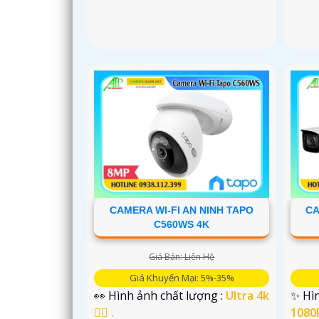
CAMERA WI-FI AN NINH TAPO
CA
C560WS 4K
Giá Bán: Liên Hệ
Giá Khuyến Mại: 5%-35%
👀 Hình ảnh chất lượng :
Ultra 4k
✨ Hìn
👍🏾 .
1080P