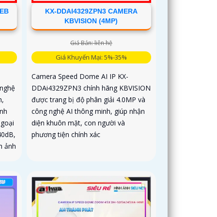
-EB
KX-DDAI4329ZPN3 CAMERA
KBVISION (4MP)
Giá Bán: liên hệ
Giá Khuyến Mại: 5%-35%
Camera Speed Dome AI IP KX-
 nghệ
DDAi4329ZPN3 chính hãng KBVISION
h,
được trang bị độ phân giải 4.0MP và
ình
công nghệ AI thông minh, giúp nhận
ngoại
diện khuôn mặt, con người và
40dB,
phương tiện chính xác
h ảnh