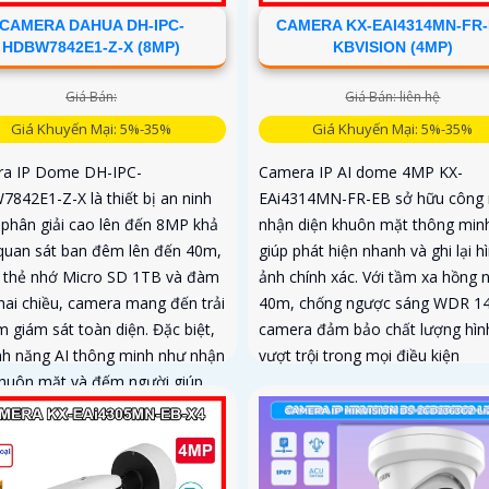
CAMERA DAHUA DH-IPC-
CAMERA KX-EAI4314MN-FR
HDBW7842E1-Z-X (8MP)
KBVISION (4MP)
Giá Bán:
Giá Bán: liên hệ
Giá Khuyến Mại: 5%-35%
Giá Khuyến Mại: 5%-35%
a IP Dome DH-IPC-
Camera IP AI dome 4MP KX-
842E1-Z-X là thiết bị an ninh
EAi4314MN-FR-EB sở hữu công
 phân giải cao lên đến 8MP khả
nhận diện khuôn mặt thông min
quan sát ban đêm lên đến 40m,
giúp phát hiện nhanh và ghi lại h
ợ thẻ nhớ Micro SD 1TB và đàm
ảnh chính xác. Với tầm xa hồng 
 hai chiều, camera mang đến trải
40m, chống ngược sáng WDR 1
 giám sát toàn diện. Đặc biệt,
camera đảm bảo chất lượng hìn
ính năng AI thông minh như nhận
vượt trội trong mọi điều kiện
khuôn mặt và đếm người giúp
cao hiệu quả quản lý và an ninh
ọi không gian trong nhà