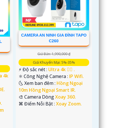
CAMERA AN NINH GIA ĐÌNH TAPO
C260
L
Giá Bán: 1,990,000 ₫
Giá Khuyến Mại: 5%-35%
️⚡ Độ sắc nét :
Ultra 4k 👍🏾 .
a 4k
⚛️ Công Nghệ Camera :
IP Wifi.
🌜 Xem ban đêm :
Hồng Ngoại
OE.
10m Hồng Ngoại Smart IR.
🎨 Camera Dòng
Xoay 360.
.
️⌘ Điểm Nỗi Bật :
Xoay Zoom.
im