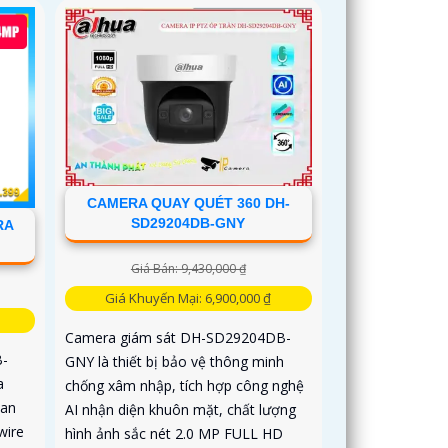
CAMERA QUAY QUÉT 360 DH-
SD29204DB-GNY
RA
Giá Bán: 9,430,000 ₫
Giá Khuyến Mại: 6,900,000 ₫
Camera giám sát DH-SD29204DB-
B-
GNY là thiết bị bảo vệ thông minh
a
chống xâm nhập, tích hợp công nghệ
 an
AI nhận diện khuôn mặt, chất lượng
wire
hình ảnh sắc nét 2.0 MP FULL HD