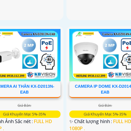
MERA AI THÂN KX-D2013N-
CAMERA IP DOME KX-D2014
EAB
EAB
Giá Bán:
Giá Bán:
Giá Khuyến Mại: 5%-35%
Giá Khuyến Mại: 5%-35%
h Ảnh Sắc nét :
FULL HD
✨ Chất lượng hình :
FULL H
 .
1080P .