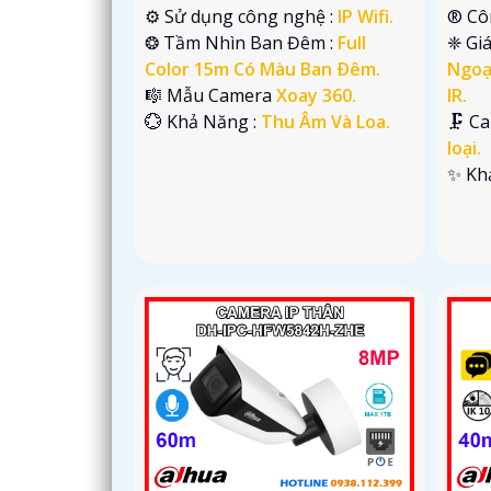
⚙ Sử dụng công nghệ :
IP Wifi.
®️ C
❂ Tầm Nhìn Ban Đêm :
Full
❈ Gi
Color 15m Có Màu Ban Ðêm.
Ngoạ
🎼️ Mẫu Camera
Xoay 360.
IR.
️💮 Khả Năng :
Thu Âm Và Loa.
🗜️ C
loại.
️✨ K