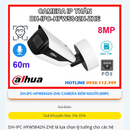
DH-IPC-HFW5842H-ZHE CAMERA ĐẾM NGƯỜI (8MP)
Giá Bán:
Giá Khuyến Mại: 5%-35%
DH-IPC-HFW5842H-ZHE là lựa chọn lý tưởng cho các hệ