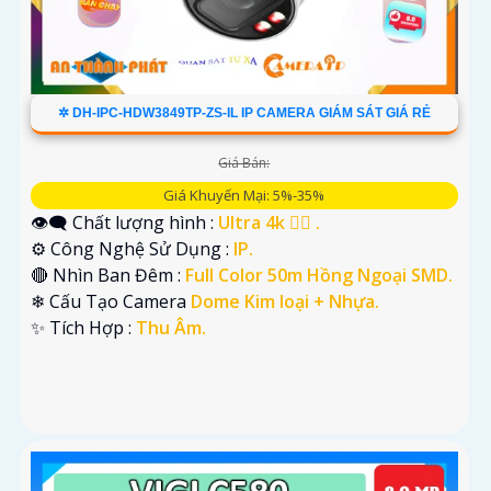
✲ DH-IPC-HDW3849TP-ZS-IL IP CAMERA GIÁM SÁT GIÁ RẺ
Giá Bán:
Giá Khuyến Mại: 5%-35%
👁️‍🗨 Chất lượng hình :
Ultra 4k 👍🏾 .
⚙ Công Nghệ Sử Dụng :
IP.
🔴 Nhìn Ban Đêm :
Full Color 50m Hồng Ngoại SMD.
❄ Cấu Tạo Camera
Dome Kim loại + Nhựa.
️✨ Tích Hợp :
Thu Âm.