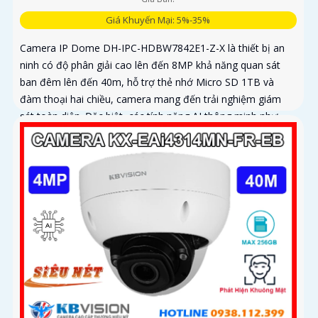
Giá Khuyến Mại: 5%-35%
Camera IP Dome DH-IPC-HDBW7842E1-Z-X là thiết bị an
ninh có độ phân giải cao lên đến 8MP khả năng quan sát
ban đêm lên đến 40m, hỗ trợ thẻ nhớ Micro SD 1TB và
đàm thoại hai chiều, camera mang đến trải nghiệm giám
sát toàn diện. Đặc biệt, các tính năng AI thông minh như
nhận diện khuôn mặt và đếm người giúp nâng cao hiệu quả
quản lý và an ninh cho mọi không gian trong nhà