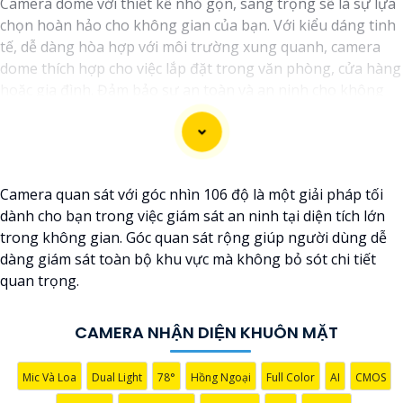
Camera dome với thiết kế nhỏ gọn, sang trọng sẽ là sự lựa
chọn hoàn hảo cho không gian của bạn. Với kiểu dáng tinh
tế, dễ dàng hòa hợp với môi trường xung quanh, camera
dome thích hợp cho việc lắp đặt trong văn phòng, cửa hàng
hoặc gia đình. Đảm bảo sự an toàn và an ninh cho không
gian của bạn mỗi ngày.
Camera quan sát với góc nhìn 106 độ là một giải pháp tối
dành cho bạn trong việc giám sát an ninh tại diện tích lớn
trong không gian. Góc quan sát rộng giúp người dùng dễ
dàng giám sát toàn bộ khu vực mà không bỏ sót chi tiết
quan trọng.
CAMERA NHẬN DIỆN KHUÔN MẶT
Mic Và Loa
Dual Light
78°
Hồng Ngoại
Full Color
AI
CMOS
'