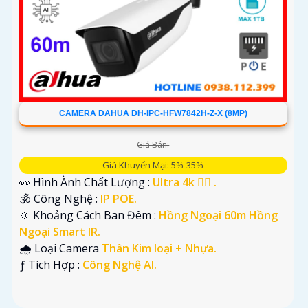
CAMERA DAHUA DH-IPC-HFW7842H-Z-X (8MP)
Giá Bán:
Giá Khuyến Mại: 5%-35%
👀 Hình Ành Chất Lượng :
Ultra 4k 👍🏾 .
🕉️ Công Nghệ :
IP POE.
🔅 Khoảng Cách Ban Đêm :
Hồng Ngoại 60m Hồng
Ngoại Smart IR.
🌧️ Loại Camera
Thân Kim loại + Nhựa.
️ƒ Tích Hợp :
Công Nghệ AI.