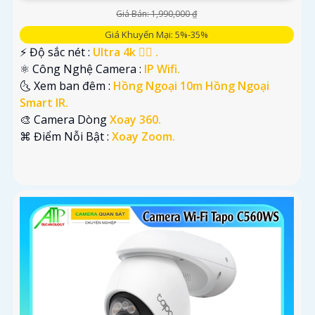
Giá Bán: 1,990,000 ₫
Giá Khuyến Mại: 5%-35%
️⚡ Độ sắc nét :
Ultra 4k 👍🏾 .
⚛️ Công Nghệ Camera :
IP Wifi.
🌜 Xem ban đêm :
Hồng Ngoại 10m Hồng Ngoại
Smart IR.
🎨 Camera Dòng
Xoay 360.
️⌘ Điểm Nỗi Bật :
Xoay Zoom.