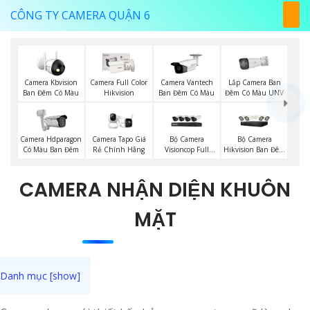
CÔNG TY CAMERA QUẬN 6
Lắp Camera Ban
Camera Kbvision
Camera Full Color
Camera Vantech
Đêm Có Màu UNV
Ban Đêm Có Màu
Hikvision
Ban Đêm Có Màu
Bộ Camera
Bộ Camera
Camera Hdparagon
Camera Tapo Giá
Visioncop Full
Hikvision Ban Đêm
Có Màu Ban Đêm
Rẻ Chính Hãng
Color
Có Màu
CAMERA NHẬN DIỆN KHUÔN
MẶT