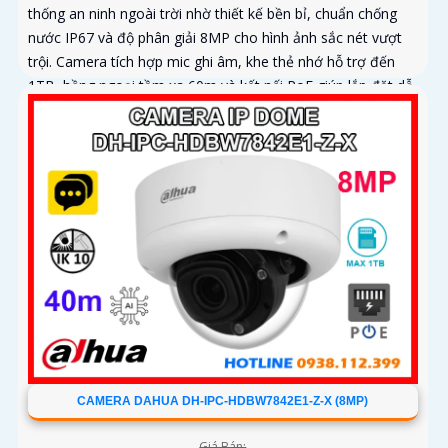
thống an ninh ngoài trời nhờ thiết kế bền bỉ, chuẩn chống
nước IP67 và độ phân giải 8MP cho hình ảnh sắc nét vượt
trội. Camera tích hợp mic ghi âm, khe thẻ nhớ hỗ trợ đến
1TB, hồng ngoại tầm xa 60m và kết nối PoE giúp lắp đặt dễ
dàng, tiết kiệm chi phí
CAMERA DAHUA DH-IPC-HDBW7842E1-Z-X (8MP)
Giá Bán: