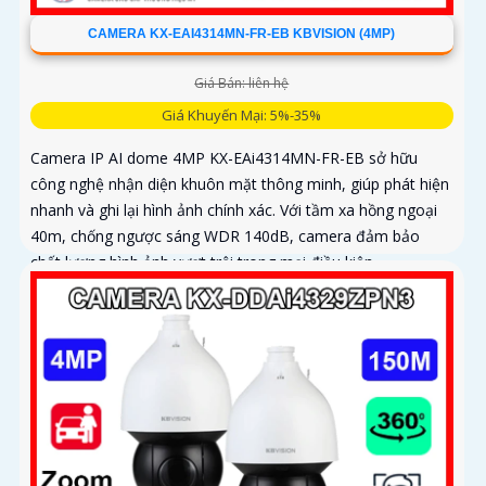
CAMERA KX-EAI4314MN-FR-EB KBVISION (4MP)
Giá Bán: liên hệ
Giá Khuyến Mại: 5%-35%
Camera IP AI dome 4MP KX-EAi4314MN-FR-EB sở hữu
công nghệ nhận diện khuôn mặt thông minh, giúp phát hiện
nhanh và ghi lại hình ảnh chính xác. Với tầm xa hồng ngoại
40m, chống ngược sáng WDR 140dB, camera đảm bảo
chất lượng hình ảnh vượt trội trong mọi điều kiện