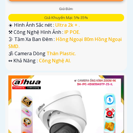
Giá Bán:
Giá Khuyến Mại: 5%-35%
☀️ Hình Ảnh Sắc nét :
Ultra 2k + .
⚒ Công Nghệ Hình Ảnh :
IP POE.
🌛 Tầm Xa Ban Đêm :
Hồng Ngoại 80m Hồng Ngoại
SMD.
🕉️ Camera Dòng
Thân Plastic.
️↭ Khả Năng :
Công Nghệ AI.