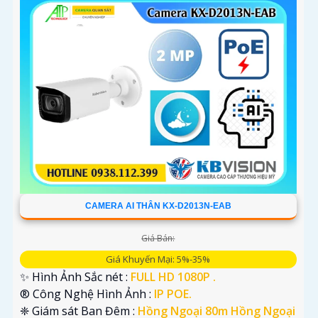
CAMERA AI THÂN KX-D2013N-EAB
Giá Bán:
Giá Khuyến Mại: 5%-35%
✨ Hình Ảnh Sắc nét :
FULL HD 1080P .
®️ Công Nghệ Hình Ảnh :
IP POE.
❈ Giám sát Ban Đêm :
Hồng Ngoại 80m Hồng Ngoại