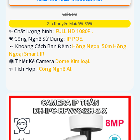
CAMERA IP DOME KX-D2014N-EAB
Giá Bán:
Giá Khuyến Mại: 5%-35%
✨ Chất lượng hình :
FULL HD 1080P .
⚒ Công Nghệ Sử Dụng :
IP POE.
🔅 Khoảng Cách Ban Đêm :
Hồng Ngoại 50m Hồng
Ngoại Smart IR.
🕸️ Thiết Kế Camera
Dome Kim loại.
️✨ Tích Hợp :
Công Nghệ AI.