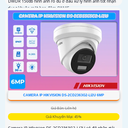
DWDR 150db hình ảnh rõ dù ở đâu xử lý hình ảnh tốt nhận
dạng khuôn mặt ban đêm ONVIF
CAMERA IP HIKVISION DS-2CD2363G2-LI2U 6MP
Giá Bán: Liên hệ
Giá Khuyến Mại: 45%
Camera IP Hikvision DS-2CD2363G2-LI2U có độ phân giải