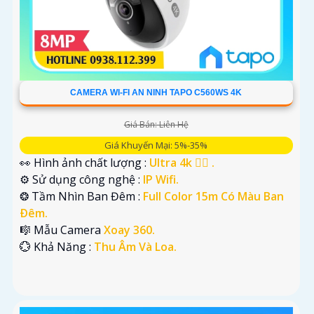
CAMERA WI-FI AN NINH TAPO C560WS 4K
Giá Bán: Liên Hệ
Giá Khuyến Mại: 5%-35%
👀 Hình ảnh chất lượng :
Ultra 4k 👍🏾 .
⚙ Sử dụng công nghệ :
IP Wifi.
❂ Tầm Nhìn Ban Đêm :
Full Color 15m Có Màu Ban
Ðêm.
🎼️ Mẫu Camera
Xoay 360.
️💮 Khả Năng :
Thu Âm Và Loa.