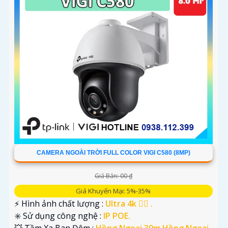
CAMERA NGOÀI TRỜI FULL COLOR VIGI C580 (8MP)
Giá Bán: 00 ₫
Giá Khuyến Mại: 5%-35%
️⚡ Hình ảnh chất lượng :
Ultra 4k 👍🏾 .
✳️ Sử dụng công nghệ :
IP POE.
💥 Tầm Xa Ban Đêm :
Hồng Ngoại 30m Hồng Ngoại