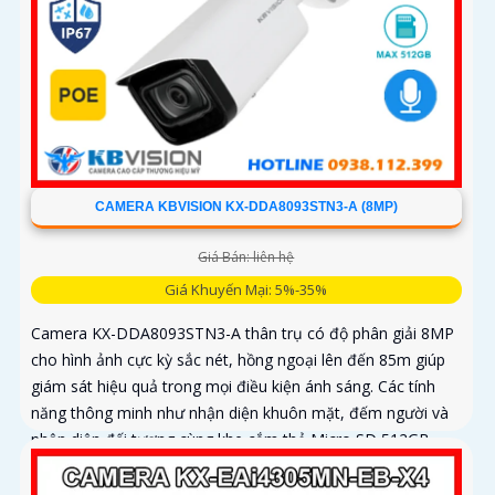
CAMERA KBVISION KX-DDA8093STN3-A (8MP)
Giá Bán: liên hệ
Giá Khuyến Mại: 5%-35%
Camera KX-DDA8093STN3-A thân trụ có độ phân giải 8MP
cho hình ảnh cực kỳ sắc nét, hồng ngoại lên đến 85m giúp
giám sát hiệu quả trong mọi điều kiện ánh sáng. Các tính
năng thông minh như nhận diện khuôn mặt, đếm người và
nhận diện đối tượng cùng khe cắm thẻ Micro SD 512GB
mang lại sự tiện lợi tối đa được bảo vệ với chuẩn IP67, IK10
và hỗ trợ PoE, camera đảm bảo hoạt động ổn định