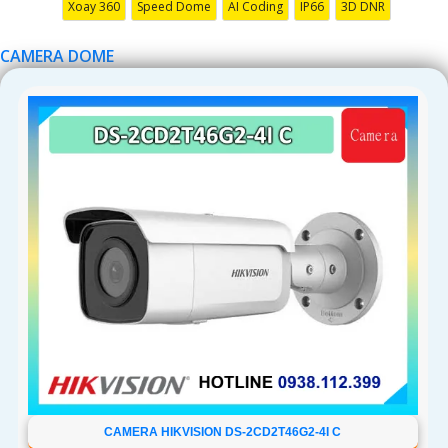
Xoay 360
Speed Dome
AI Coding
IP66
3D DNR
CAMERA DOME
CAMERA HIKVISION DS-2CD2T46G2-4I C