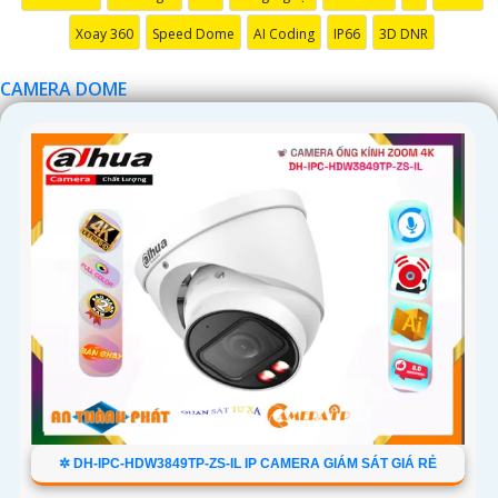
Xoay 360
Speed Dome
AI Coding
IP66
3D DNR
CAMERA DOME
✲ DH-IPC-HDW3849TP-ZS-IL IP CAMERA GIÁM SÁT GIÁ RẺ