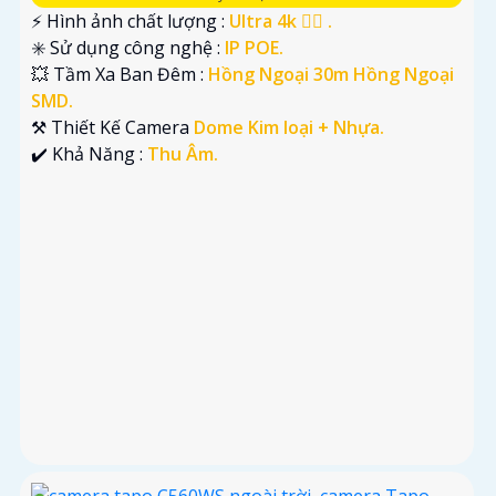
️⚡ Hình ảnh chất lượng :
Ultra 4k 👍🏾 .
✳️ Sử dụng công nghệ :
IP POE.
💥 Tầm Xa Ban Đêm :
Hồng Ngoại 30m Hồng Ngoại
SMD.
⚒ Thiết Kế Camera
Dome Kim loại + Nhựa.
️✔️ Khả Năng :
Thu Âm.