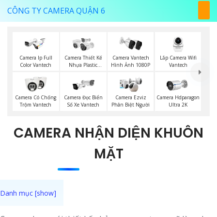
CÔNG TY CAMERA QUẬN 6
Lắp Camera Wifi
Camera Ip Full
Camera Thiết Kế
Camera Vantech
Vantech
Color Vantech
Nhựa Plastic
Hình Ảnh 1080P
Vantech
Camera Có Chống
Camera Đọc Biển
Camera Ezviz
Camera Hdparagon
Trộm Vantech
Số Xe Vantech
Phân Biệt Người
Ultra 2K
CAMERA NHẬN DIỆN KHUÔN
MẶT