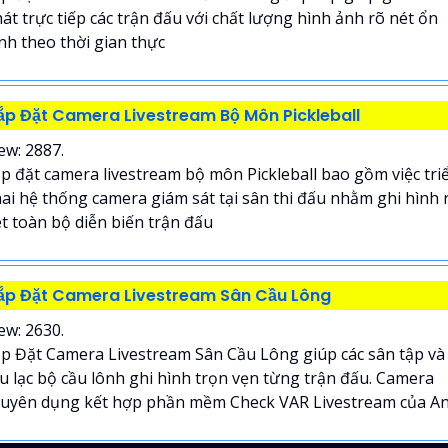
át trực tiếp các trận đấu với chất lượng hình ảnh rõ nét ổn
nh theo thời gian thực
ắp Đặt Camera Livestream Bộ Môn Pickleball
ew: 2887.
p đặt camera livestream bộ môn Pickleball bao gồm việc tri
ai hệ thống camera giám sát tại sân thi đấu nhằm ghi hình 
t toàn bộ diễn biến trận đấu
ắp Đặt Camera Livestream Sân Cầu Lông
ew: 2630.
p Đặt Camera Livestream Sân Cầu Lông giúp các sân tập và
u lạc bộ cầu lônh ghi hình trọn vẹn từng trận đấu. Camera
uyên dụng kết hợp phần mềm Check VAR Livestream của An.