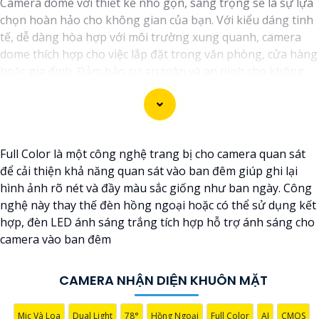
Camera dome với thiết kế nhỏ gọn, sang trọng sẽ là sự lựa
chọn hoàn hảo cho không gian của bạn. Với kiểu dáng tinh
tế, dễ dàng hòa hợp với môi trường xung quanh, camera
dome thích hợp cho việc lắp đặt trong văn phòng, cửa hàng
hoặc gia đình. Đảm bảo sự an toàn và an ninh cho không
gian của bạn mỗi ngày.
Full Color là một công nghệ trang bị cho camera quan sát
để cải thiện khả năng quan sát vào ban đêm giúp ghi lại
hình ảnh rõ nét và đầy màu sắc giống như ban ngày. Công
nghệ này thay thế đèn hồng ngoại hoặc có thể sử dụng kết
hợp, đèn LED ánh sáng trắng tích hợp hỗ trợ ánh sáng cho
camera vào ban đêm
CAMERA NHẬN DIỆN KHUÔN MẶT
'
Mic Và Loa
Dual Light
78°
Hồng Ngoại
Full Color
AI
CMOS