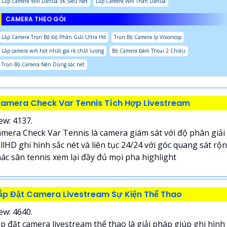
Lắp Camera Wifi Dahua 3K Siêu Nét
Lắp Camera Wifi Thân Dahua
CAMERA THEO GÓI
Lắp Camera Trọn Bộ Độ Phân Giải Ultra Hd
Trọn Bộ Camera Ip Visioncop
Lắp camera wifi hot nhất giá rẻ chất lượng
Bộ Camera Đàm Thoại 2 Chiều
Trọn Bộ Camera Nên Dùng sắc nét
amera Check Var Tennis Tích Hợp Livestream
ew: 4137.
mera Check Var Tennis là camera giám sát với độ phân giải
llHD ghi hình sắc nét và liên tục 24/24 với góc quang sát rộ
ác sân tennis xem lại đầy đủ mọi pha highlight
ắp Đặt Camera Livestream Sự Kiện Thể Thao
ew: 4640.
p đặt camera livestream thể thao là giải pháp giúp ghi hình