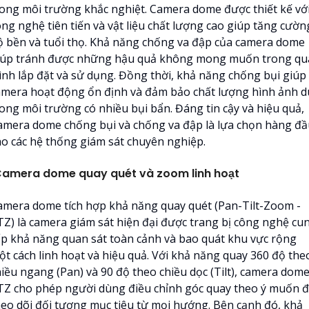
rong môi trường khắc nghiệt. Camera dome được thiết kế vớ
ông nghệ tiên tiến và vật liệu chất lượng cao giúp tăng cườn
ộ bền và tuổi thọ. Khả năng chống va đập của camera dome
iúp tránh được những hậu quả không mong muốn trong qu
rình lắp đặt và sử dụng. Đồng thời, khả năng chống bụi giúp
amera hoạt động ổn định và đảm bảo chất lượng hình ảnh d
rong môi trường có nhiều bụi bẩn. Đáng tin cậy và hiệu quả,
amera dome chống bụi và chống va đập là lựa chọn hàng đầ
ho các hệ thống giám sát chuyên nghiệp.
amera dome quay quét và zoom linh hoạt
amera dome tích hợp khả năng quay quét (Pan-Tilt-Zoom -
TZ) là camera giám sát hiện đại được trang bị công nghệ cu
ấp khả năng quan sát toàn cảnh và bao quát khu vực rộng
ột cách linh hoạt và hiệu quả. Với khả năng quay 360 độ the
hiều ngang (Pan) và 90 độ theo chiều dọc (Tilt), camera dom
TZ cho phép người dùng điều chỉnh góc quay theo ý muốn 
heo dõi đối tượng mục tiêu từ mọi hướng. Bên cạnh đó, khả