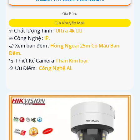
Giá Bán:
Giá Khuyến Mại:
✨ Chất lượng hình :
Ultra 4k 👍🏾 .
✳️ Công Nghệ :
IP.
🌙 Xem ban đêm :
Hồng Ngoại 25m Có Màu Ban
Ðêm.
🔩 Thiết Kế Camera
Thân Kim loại.
️💠 Ưu Điểm :
Công Nghệ AI.