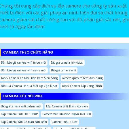
Chúng tôi cung cấp dịch vụ lắp camera cho công ty sản xuất
thiết bị điện với các giải pháp an ninh hiện đại và chất lượng.
Camera giám sát chất lượng cao với độ phân giải sắc nét, gh
hình cả ngày lẫn đêm
CAMERA THEO CHỨC NĂNG
Bản báo giá camera wifi imou mới
Báo giá camera hikvision
Bản báo giá camera wifi ezviz mới
Báo giá camera wifi
Top 5 Camera Có Màu Ban Đêm Siêu Sáng
camera quay rõ tem đơn hàng
Báo Giá Camera Dahua Mới Up Cập Nhật
Top 5 Camera Lắp Công Trình
CAMERA KẾT NỐI WIFI
Báo giá camera wifi dahua mới
Lắp Camera Wifi Thân Kbvision
Lắp Camera Full HD 1080P
Camera Wifi Kbvision Ngoài Trời 360
Lắp Camera Wifi Có Màu Ban Đêm
Camera Imou Cube