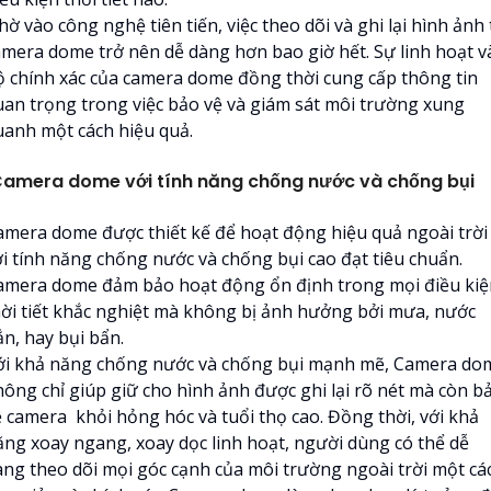
ờ vào công nghệ tiên tiến, việc theo dõi và ghi lại hình ảnh
amera dome trở nên dễ dàng hơn bao giờ hết. Sự linh hoạt v
ộ chính xác của camera dome đồng thời cung cấp thông tin
uan trọng trong việc bảo vệ và giám sát môi trường xung
uanh một cách hiệu quả.
amera dome với tính năng chống nước và chống bụi
amera dome được thiết kế để hoạt động hiệu quả ngoài trời
ới tính năng chống nước và chống bụi cao đạt tiêu chuẩn.
amera dome đảm bảo hoạt động ổn định trong mọi điều kiệ
hời tiết khắc nghiệt mà không bị ảnh hưởng bởi mưa, nước
ắn, hay bụi bẩn.
ới khả năng chống nước và chống bụi mạnh mẽ, Camera do
hông chỉ giúp giữ cho hình ảnh được ghi lại rõ nét mà còn b
ệ camera khỏi hỏng hóc và tuổi thọ cao. Đồng thời, với khả
ăng xoay ngang, xoay dọc linh hoạt, người dùng có thể dễ
àng theo dõi mọi góc cạnh của môi trường ngoài trời một cá