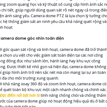
ăng zoom quang học và kỹ thuật số cung cấp hình ảnh sắc n
 chi tiết, giúp người dùng quan sát rõ nét ngay cả trong điề
iện ánh sáng yếu. Camera dome PTZ là lựa chọn lý tưởng ch
ác hệ thống giám sát an ninh yêu cầu khả năng quét rộng và
nh hoạt.
amera dome góc nhìn toàn diện
ới góc quan sát rộng và linh hoạt, camera dome đã trở thàn
a chọn ưu việt cho việc giám sát toàn diện tại các nơi công
ộng đông đúc như sảnh lớn, hành lang hay khu vực công
ộng. Được thiết kế nhỏ gọn và hiện đại, camera dome không
hỉ giúp hình ảnh trở nên sắc nét mà còn mang lại sự an toàn
ối đa cho môi trường xung quanh.
ới khả năng xoay 360 độ và zoom linh hoạt, camera dome có
hể quét toàn bộ khu vực một cách nhanh chóng và chính xác.
Đặc điểm nổi bật hơn là
tính năng chống chói và chống thấm
ước của camera dome giúp nó hoạt động hiệu quả dù ở bất 
ều kiện thời tiết nào.