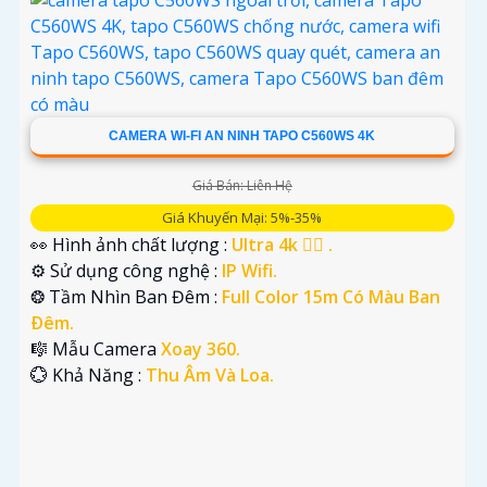
CAMERA WI-FI AN NINH TAPO C560WS 4K
Giá Bán: Liên Hệ
Giá Khuyến Mại: 5%-35%
👀 Hình ảnh chất lượng :
Ultra 4k 👍🏾 .
⚙ Sử dụng công nghệ :
IP Wifi.
❂ Tầm Nhìn Ban Đêm :
Full Color 15m Có Màu Ban
Ðêm.
🎼️ Mẫu Camera
Xoay 360.
️💮 Khả Năng :
Thu Âm Và Loa.