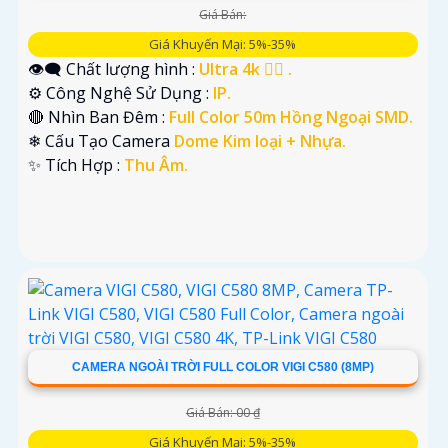
Giá Bán:
Giá Khuyến Mại: 5%-35%
👁️‍🗨 Chất lượng hình :
Ultra 4k 👍🏾 .
⚙ Công Nghệ Sử Dụng :
IP.
🔴 Nhìn Ban Đêm :
Full Color 50m Hồng Ngoại SMD.
❄ Cấu Tạo Camera
Dome Kim loại + Nhựa.
️✨ Tích Hợp :
Thu Âm.
CAMERA NGOÀI TRỜI FULL COLOR VIGI C580 (8MP)
Giá Bán: 00 ₫
Giá Khuyến Mại: 5%-35%