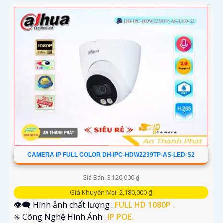
CAMERA IP FULL COLOR DH-IPC-HDW2239TP-AS-LED-S2
Giá Bán: 3,120,000 ₫
Giá Khuyến Mại: 2,180,000 ₫
👁️‍🗨 Hình ảnh chất lượng :
FULL HD 1080P .
✳️ Công Nghệ Hình Ảnh :
IP POE.