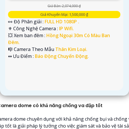
Giá Bán: 2,074,000 ₫
Giá Khuyến Mại: 1,500,000 ₫
👀 Độ Phân giải :
FULL HD 1080P .
⚜️ Công Nghệ Camera :
IP Wifi.
💥 Xem ban đêm :
Hồng Ngoại 30m Có Màu Ban
Đêm.
🎼️ Camera Theo Mẫu
Thân Kim Loại.
️↭ Ưu Điểm :
Báo Động Chuyển Động.
amera dome có khả năng chống va đập tốt
amera dome chuyên dụng với khả năng chống bụi và chống 
p tốt là giải pháp lý tưởng cho việc giám sát và bảo vệ tài s