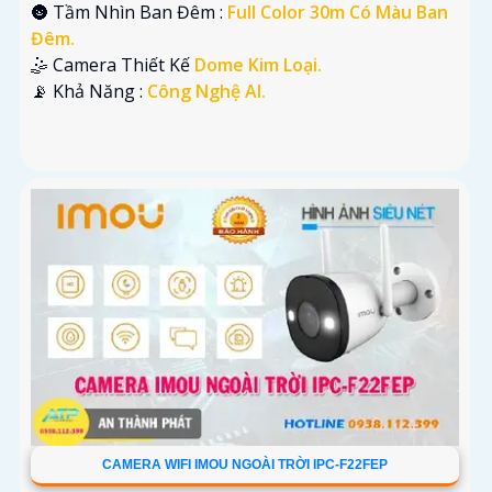
🌚 Tầm Nhìn Ban Đêm :
Full Color 30m Có Màu Ban
Đêm.
🤹 Camera Thiết Kế
Dome Kim Loại.
️📡 Khả Năng :
Công Nghệ AI.
CAMERA WIFI IMOU NGOÀI TRỜI IPC-F22FEP