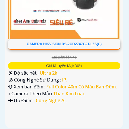
CAMERA HIKVISION DS-2CD2747G2T-LZS(C)
Giá Bán: liên hệ
Giá Khuyến Mại: 30%
💯 Độ sắc nét :
Ultra 2k .
🕉️ Công Nghệ Sử Dụng :
IP.
🔴 Xem ban đêm :
Full Color 40m Có Màu Ban Đêm.
↕️ Camera Theo Mẫu
Thân Kim Loại.
️📢 Ưu Điểm :
Công Nghệ AI.