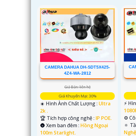
CA
CAMERA DAHUA DH-SDT5X425-
4Z4-WA-2812
Giá Bán: liên hệ
Giá Khuyến Mại: 30%
️⚡ Hì
☀️ Hình Ành Chất Lượng :
Ultra
1080P
2k .
⚙ Cô
🏆 Tích hợp công nghệ :
IP POE.
🔅 T
🌚 Xem ban đêm :
Hồng Ngoại
Nghệ
100m Starlight.