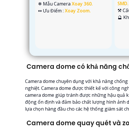
SMD.
❄ Mẫu Camera
Xoay 360.
⚒ Cấ
️↭ Ưu Điểm :
Xoay Zoom.
️🔮 K
Camera dome có khả năng chố
Camera dome chuyên dụng với khả năng chống bụi
nghiệt. Camera dome được thiết kế với công nghệ
camera dome giúp tránh được những hậu quả kh
động ổn định và đảm bảo chất lượng hình ảnh d
lựa chọn hàng đầu cho các hệ thống giám sát c
Camera dome quay quét và zo