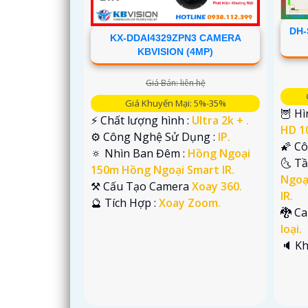
DH-
KX-DDAI4329ZPN3 CAMERA
KBVISION (4MP)
Giá Bán: liên hệ
Giá Khuyến Mại: 5%-35%
🦉 Hì
️⚡ Chất lượng hình :
Ultra 2k + .
HD 1
⚙ Công Nghệ Sử Dụng :
IP.
🌠 C
🔅 Nhìn Ban Đêm :
Hồng Ngoại
🌜 T
150m Hồng Ngoại Smart IR.
Ngoạ
'
⚒ Cấu Tạo Camera
Xoay 360.
IR.
️🔮 Tích Hợp :
Xoay Zoom.
🐉️ 
loại.
️🔈 K