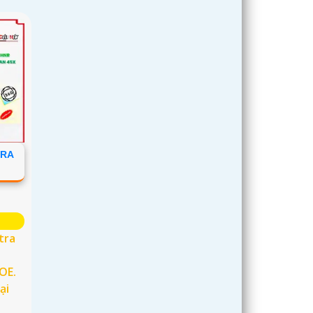
ERA
tra
POE.
ại