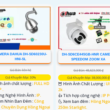
MERA DAHUA DH-SD60230U-
DH-SD6CE445GB-HNR CAM
HNI-SL
SPEEDOM ZOOM XA
Giá Bán: liên hệ
Giá Bán: 48,623,000 ₫
Giá Khuyến Mại: 30%
Giá Khuyến Mại: 38,000,000 ₫
nh ảnh chất lượng :
FULL HD
🦉 Hình Ành Chất Lượng :
Ul
 .
2k .
ng Nghệ Hình Ảnh :
IP.
👍 Tích hợp công nghệ :
IP 
ầm Nhìn Ban Đêm :
Công
🌜 Xem ban đêm :
Hồng Ngo
 Chuyên Dụng Hồng Ngoại
250m Starlight.