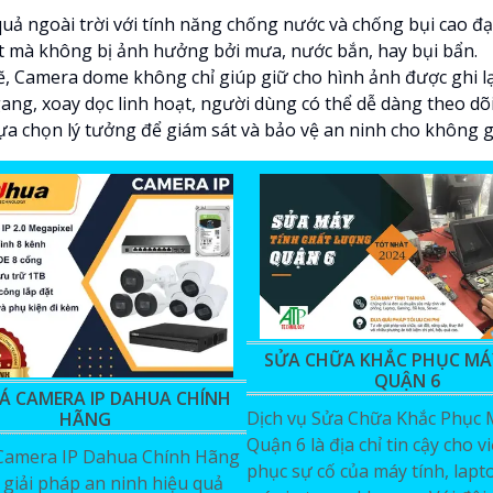
uả ngoài trời với tính năng chống nước và chống bụi cao 
iệt mà không bị ảnh hưởng bởi mưa, nước bắn, hay bụi bẩn.
 Camera dome không chỉ giúp giữ cho hình ảnh được ghi lạ
gang, xoay dọc linh hoạt, người dùng có thể dễ dàng theo d
ựa chọn lý tưởng để giám sát và bảo vệ an ninh cho không gi
SỬA CHỮA KHẮC PHỤC MÁ
QUẬN 6
IÁ CAMERA IP DAHUA CHÍNH
Dịch vụ Sửa Chữa Khắc Phục 
HÃNG
Quận 6 là địa chỉ tin cậy cho v
Camera IP Dahua Chính Hãng
phục sự cố của máy tính, lapt
 giải pháp an ninh hiệu quả