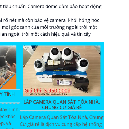
đạt tiêu chuẩn. Camera dome đảm bảo hoạt động
i rõ nét mà còn bảo vệ camera khỏi hỏng hóc
õi mọi góc cạnh của môi trường ngoài trời một
an ngoài trời một cách hiệu quả và tin cậy.
Y TÍNH
LẮP CAMERA QUAN SÁT TÒA NHÀ,
CHUNG CƯ GIÁ RẺ
Máy Tính
iệc khắc
Lắp Camera Quan Sát Tòa Nhà, Chung
op, và
Cư giá rẻ là dịch vụ cung cấp hệ thống