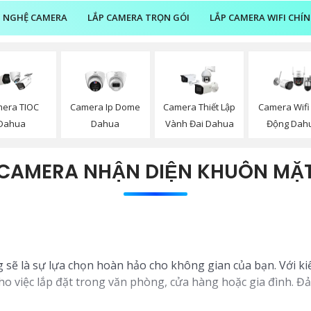
 NGHỆ CAMERA
LẮP CAMERA TRỌN GÓI
LẮP CAMERA WIFI CHÍ
era TIOC
Camera Ip Dome
Camera Thiết Lập
Camera Wifi
Dahua
Dahua
Vành Đai Dahua
Động Dah
CAMERA NHẬN DIỆN KHUÔN MẶ
 sẽ là sự lựa chọn hoàn hảo cho không gian của bạn. Với ki
o việc lắp đặt trong văn phòng, cửa hàng hoặc gia đình. Đ