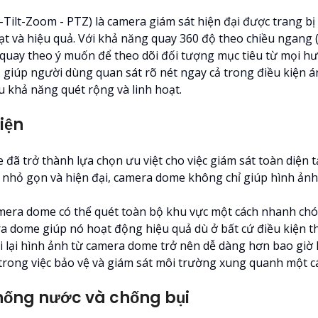
Tilt-Zoom - PTZ) là camera giám sát hiện đại được trang b
t và hiệu quả. Với khả năng quay 360 độ theo chiều ngang (P
quay theo ý muốn để theo dõi đối tượng mục tiêu từ mọi h
ết, giúp người dùng quan sát rõ nét ngay cả trong điều kiện
u khả năng quét rộng và linh hoạt.
iện
 đã trở thành lựa chọn ưu việt cho việc giám sát toàn diện 
 nhỏ gọn và hiện đại, camera dome không chỉ giúp hình ảnh 
amera dome có thể quét toàn bộ khu vực một cách nhanh chó
dome giúp nó hoạt động hiệu quả dù ở bất cứ điều kiện thờ
hi lại hình ảnh từ camera dome trở nên dễ dàng hơn bao giờ 
trong việc bảo vệ và giám sát môi trường xung quanh một cá
ống nước và chống bụi