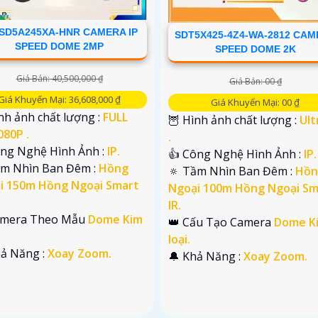
SD5A245XA-HNR CAMERA IP
SDT5X425-4Z4-WA-2812 CA
SPEED DOME 2MP
SPEED DOME 2K
Giá Bán: 40,500,000 ₫
Giá Bán: 00 ₫
Giá Khuyến Mại: 36,608,000 ₫
Giá Khuyến Mại: 00 ₫
nh ảnh chất lượng :
FULL
🦉 Hình ảnh chất lượng :
Ult
080P .
.
ông Nghệ Hình Ảnh :
IP.
👍 Công Nghệ Hình Ảnh :
IP.
ầm Nhìn Ban Đêm :
Hồng
🔅 Tầm Nhìn Ban Đêm :
Hồn
i 150m Hồng Ngoại Smart
Ngoại 100m Hồng Ngoại Sm
IR.
Camera Theo Mẫu
Dome Kim
👑 Cấu Tạo Camera
Dome K
loại.
hả Năng :
Xoay Zoom.
️🔔 Khả Năng :
Xoay Zoom.