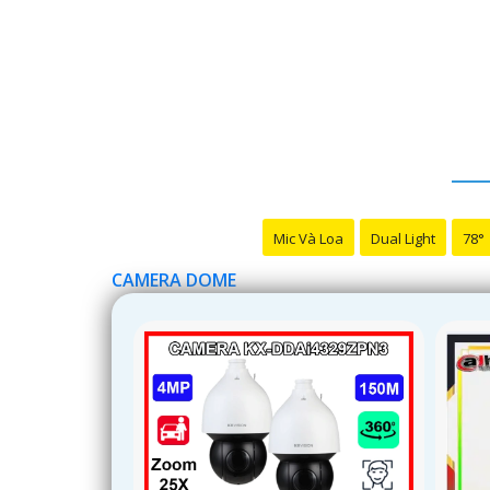
Mic Và Loa
Dual Light
78°
CAMERA DOME