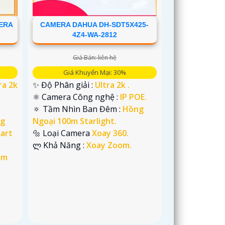
MERA
CAMERA DAHUA DH-SDT5X425-
4Z4-WA-2812
Giá Bán: liên hệ
Giá Khuyến Mại: 30%
ra 2k
✨ Độ Phân giải :
Ultra 2k .
⚛️ Camera Công nghệ :
IP POE.
🔅 Tầm Nhìn Ban Đêm :
Hồng
g
Ngoại 100m Starlight.
art
🔩 Loại Camera
Xoay 360.
️ლ Khả Năng :
Xoay Zoom.
im