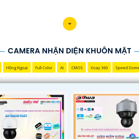
CAMERA NHẬN DIỆN KHUÔN MẶT
Hồng Ngoại
Full Color
AI
CMOS
Xoay 360
Speed Dom