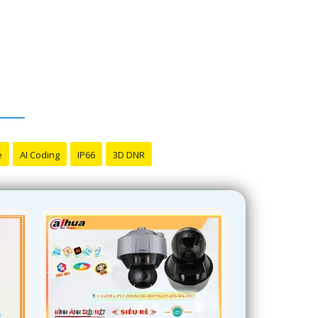
e
AI Coding
IP66
3D DNR