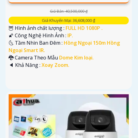
Giá Bán: 40,500,000 ₫
Giá Khuyến Mại: 36,608,000 ₫
🦉 Hình ảnh chất lượng :
FULL HD 1080P .
🌠 Công Nghệ Hình Ảnh :
IP.
🌜 Tầm Nhìn Ban Đêm :
Hồng Ngoại 150m Hồng
Ngoại Smart IR.
🐉️ Camera Theo Mẫu
Dome Kim loại.
️🔈 Khả Năng :
Xoay Zoom.