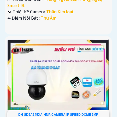
Smart IR.
💢 Thiết Kế Camera
Thân Kim loại.
️↭ Điểm Nỗi Bật :
Thu Âm.
DH-SD5A245XA-HNR CAMERA IP SPEED DOME 2MP