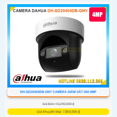
DH-SD29404DB-GNY CAMERA GIÁM SÁT 360 4MP
Giá Bán: 10,290,000 ₫
Giá Khuyến Mại: 7,850,000 ₫