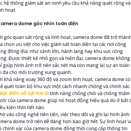
ác hệ thống giám sát an ninh yêu cầu khả năng quét rộng và
nh hoạt.
amera dome góc nhìn toàn diện
ới góc quan sát rộng và linh hoạt, camera dome đã trở thàn
a chọn ưu việt cho việc giám sát toàn diện tại các nơi công
ộng đông đúc như sảnh lớn, hành lang hay khu vực công
ộng. Được thiết kế nhỏ gọn và hiện đại, camera dome không
hỉ giúp hình ảnh trở nên sắc nét mà còn mang lại sự an toàn
ối đa cho môi trường xung quanh.
ới khả năng xoay 360 độ và zoom linh hoạt, camera dome có
hể quét toàn bộ khu vực một cách nhanh chóng và chính xác.
Đặc điểm nổi bật hơn là
tính năng chống chói và chống thấm
ước của camera dome giúp nó hoạt động hiệu quả dù ở bất 
ều kiện thời tiết nào.
ờ vào công nghệ tiên tiến, việc theo dõi và ghi lại hình ảnh
amera dome trở nên dễ dàng hơn bao giờ hết. Sự linh hoạt v
ộ chính xác của camera dome đồng thời cung cấp thông tin