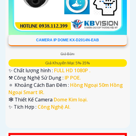
CAMERA IP DOME KX-D2014N-EAB
Giá Bán:
Giá Khuyến Mại: 5%-35%
✨ Chất lượng hình :
FULL HD 1080P .
⚒ Công Nghệ Sử Dụng :
IP POE.
🔅 Khoảng Cách Ban Đêm :
Hồng Ngoại 50m Hồng
Ngoại Smart IR.
🕸️ Thiết Kế Camera
Dome Kim loại.
️✨ Tích Hợp :
Công Nghệ AI.