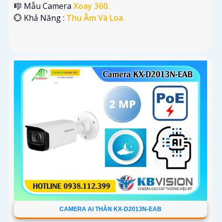
🎼️ Mẫu Camera
Xoay 360.
️💮 Khả Năng :
Thu Âm Và Loa.
CAMERA AI THÂN KX-D2013N-EAB