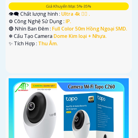
Giá Khuyến Mại: 5%-35%
👁️‍🗨 Chất lượng hình :
Ultra 4k 👍🏾 .
⚙ Công Nghệ Sử Dụng :
IP.
🔴 Nhìn Ban Đêm :
Full Color 50m Hồng Ngoại SMD.
❄ Cấu Tạo Camera
Dome Kim loại + Nhựa.
️✨ Tích Hợp :
Thu Âm.