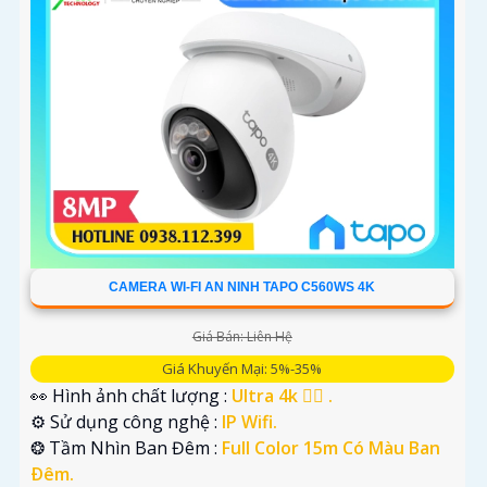
CAMERA WI-FI AN NINH TAPO C560WS 4K
Giá Bán: Liên Hệ
Giá Khuyến Mại: 5%-35%
👀 Hình ảnh chất lượng :
Ultra 4k 👍🏾 .
⚙ Sử dụng công nghệ :
IP Wifi.
❂ Tầm Nhìn Ban Đêm :
Full Color 15m Có Màu Ban
Ðêm.