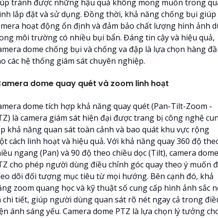
iúp tránh được những hậu quả không mong muốn trong qu
rình lắp đặt và sử dụng. Đồng thời, khả năng chống bụi giúp
amera hoạt động ổn định và đảm bảo chất lượng hình ảnh d
rong môi trường có nhiều bụi bẩn. Đáng tin cậy và hiệu quả,
amera dome chống bụi và chống va đập là lựa chọn hàng đầ
ho các hệ thống giám sát chuyên nghiệp.
amera dome quay quét và zoom linh hoạt
amera dome tích hợp khả năng quay quét (Pan-Tilt-Zoom -
TZ) là camera giám sát hiện đại được trang bị công nghệ cu
ấp khả năng quan sát toàn cảnh và bao quát khu vực rộng
ột cách linh hoạt và hiệu quả. Với khả năng quay 360 độ the
hiều ngang (Pan) và 90 độ theo chiều dọc (Tilt), camera dom
TZ cho phép người dùng điều chỉnh góc quay theo ý muốn 
heo dõi đối tượng mục tiêu từ mọi hướng. Bên cạnh đó, khả
ăng zoom quang học và kỹ thuật số cung cấp hình ảnh sắc n
 chi tiết, giúp người dùng quan sát rõ nét ngay cả trong điề
iện ánh sáng yếu. Camera dome PTZ là lựa chọn lý tưởng ch