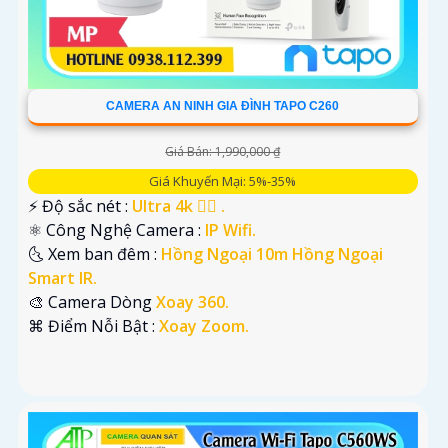
CAMERA AN NINH GIA ĐÌNH TAPO C260
Giá Bán: 1,990,000 ₫
Giá Khuyến Mại: 5%-35%
️⚡ Độ sắc nét :
Ultra 4k 👍🏾 .
⚛️ Công Nghệ Camera :
IP Wifi.
🌜 Xem ban đêm :
Hồng Ngoại 10m Hồng Ngoại
Smart IR.
🎨 Camera Dòng
Xoay 360.
️⌘ Điểm Nỗi Bật :
Xoay Zoom.