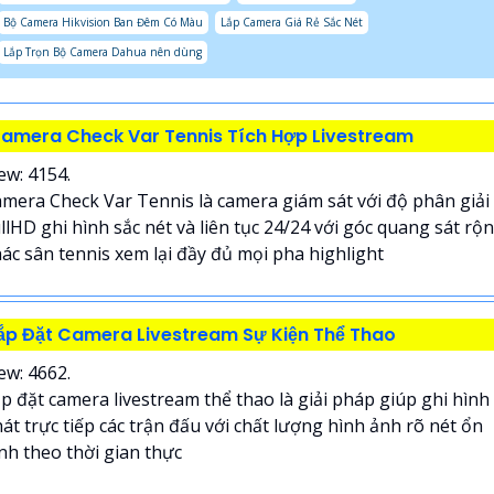
Bộ Camera Hikvision Ban Đêm Có Màu
Lắp Camera Giá Rẻ Sắc Nét
Lắp Trọn Bộ Camera Dahua nên dùng
amera Check Var Tennis Tích Hợp Livestream
ew: 4154.
mera Check Var Tennis là camera giám sát với độ phân giải
llHD ghi hình sắc nét và liên tục 24/24 với góc quang sát rộ
ác sân tennis xem lại đầy đủ mọi pha highlight
ắp Đặt Camera Livestream Sự Kiện Thể Thao
ew: 4662.
p đặt camera livestream thể thao là giải pháp giúp ghi hình
át trực tiếp các trận đấu với chất lượng hình ảnh rõ nét ổn
nh theo thời gian thực