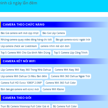
hình cả ngày lẫn đêm
CAMERA THEO CHỨC NĂNG
Báo Giá camera wifi mới cập nhật
Báo Giá Lắp Camera
Những camera quay video đóng hàng chi tiết
Báo giá camera ezviz ngoài trời
Lắp camera check var Livestream
camera nhìn mã vận đơn
Top 5 Camera Wifi Cho Gia Đình Nên Dùng
Top 5 Camera Lắp Công Trình
CAMERA KẾT NỐI WIFI
Lắp Camera Wifi Xoay 360 Trong Nhà Dahua
Camera Wifi Xoay 360
Lắp camera Wifi Dahua Có Màu Ban Đêm
Camera Wifi 360 Dahua Ngoài Trời
Camera Full HD Ezviz 1080P 2.0MP
Camera Wifi 360 Full Color
Bản báo giá camera wifi ezviz mới
Camera Wifi Kbone
CAMERA THEO GÓI
Trọn Bộ Camera Visioncop Full Color Giá rẻ
Bộ Camera Full Color