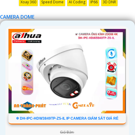
Xoay 360
Speed Dome
AI Coding
IP66
3D DNR
CAMERA DOME
✲ DH-IPC-HDW3849TP-ZS-IL IP CAMERA GIÁM SÁT GIÁ RẺ
Giá Bán: