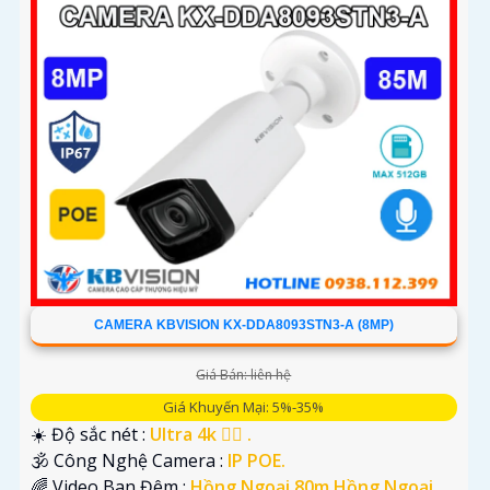
CAMERA KBVISION KX-DDA8093STN3-A (8MP)
Giá Bán: liên hệ
Giá Khuyến Mại: 5%-35%
☀️ Độ sắc nét :
Ultra 4k 👍🏾 .
🕉️ Công Nghệ Camera :
IP POE.
🌈 Video Ban Đêm :
Hồng Ngoại 80m Hồng Ngoại