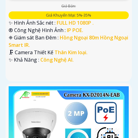
Giá Bán:
Giá Khuyến Mại: 5%-35%
✨ Hình Ảnh Sắc nét :
FULL HD 1080P .
®️ Công Nghệ Hình Ảnh :
IP POE.
❈ Giám sát Ban Đêm :
Hồng Ngoại 80m Hồng Ngoại
Smart IR.
🗜️ Camera Thiết Kế
Thân Kim loại.
️✨ Khả Năng :
Công Nghệ AI.