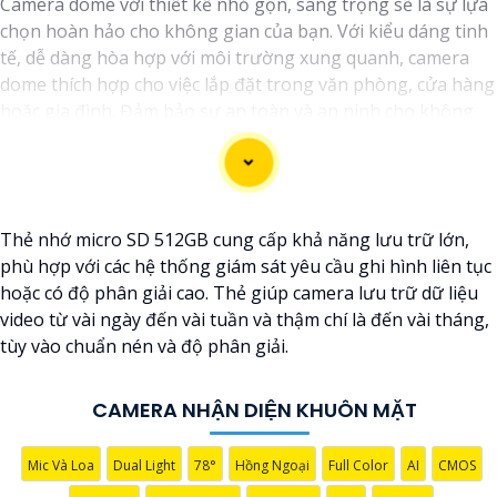
Camera dome với thiết kế nhỏ gọn, sang trọng sẽ là sự lựa
chọn hoàn hảo cho không gian của bạn. Với kiểu dáng tinh
tế, dễ dàng hòa hợp với môi trường xung quanh, camera
dome thích hợp cho việc lắp đặt trong văn phòng, cửa hàng
hoặc gia đình. Đảm bảo sự an toàn và an ninh cho không
gian của bạn mỗi ngày.
Thẻ nhớ micro SD 512GB cung cấp khả năng lưu trữ lớn,
phù hợp với các hệ thống giám sát yêu cầu ghi hình liên tục
hoặc có độ phân giải cao. Thẻ giúp camera lưu trữ dữ liệu
video từ vài ngày đến vài tuần và thậm chí là đến vài tháng,
tùy vào chuẩn nén và độ phân giải.
CAMERA NHẬN DIỆN KHUÔN MẶT
Mic Và Loa
Dual Light
78°
Hồng Ngoại
Full Color
AI
CMOS
'