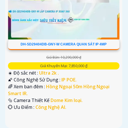
DH-SD29404DB-GNY-W CAMERA QUAN SÁT IP 4MP
Giá Bán: 10,290,000 ₫
Giá Khuyến Mại: 7,850,000 ₫
☀️ Độ sắc nét :
Ultra 2k .
🌠 Công Nghệ Sử Dụng :
IP POE.
🌈 Xem ban đêm :
Hồng Ngoại 50m Hồng Ngoại
Smart IR.
🔩 Camera Thiết Kế
Dome Kim loại.
️💮 Ưu Điểm :
Công Nghệ AI.