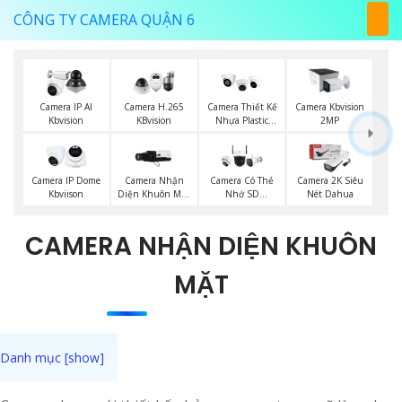
CÔNG TY CAMERA QUẬN 6
Camera IP AI
Camera H.265
Camera Thiết Kế
Camera Kbvision
Kbvision
KBvision
Nhựa Plastic
2MP
Kbvision
Camera Nhận
Camera IP Dome
Camera Có Thẻ
Camera 2K Siêu
Diện Khuôn Mặt
Kbviison
Nhớ SD
Nét Dahua
Kbvision
HIKVISION
CAMERA NHẬN DIỆN KHUÔN
MẶT