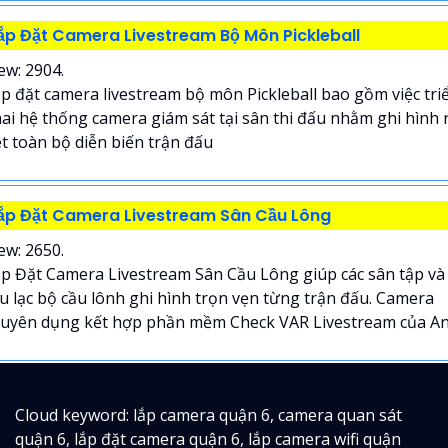
ắp Đặt Camera Livestream Bộ Môn Pickleball
ew: 2904.
p đặt camera livestream bộ môn Pickleball bao gồm việc tri
ai hệ thống camera giám sát tại sân thi đấu nhằm ghi hình 
t toàn bộ diễn biến trận đấu
ắp Đặt Camera Livestream Sân Cầu Lông
ew: 2650.
p Đặt Camera Livestream Sân Cầu Lông giúp các sân tập và
u lạc bộ cầu lônh ghi hình trọn vẹn từng trận đấu. Camera
uyên dụng kết hợp phần mềm Check VAR Livestream của An.
Cloud keyword: lắp camera quận 6, camera quan sát
quận 6, lắp đặt camera quận 6, lắp camera wifi quận