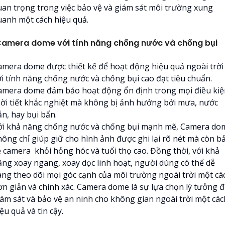
uan trọng trong việc bảo vệ và giám sát môi trường xung
uanh một cách hiệu quả.
amera dome với tính năng chống nước và chống bụi
amera dome được thiết kế để hoạt động hiệu quả ngoài trời
ới tính năng chống nước và chống bụi cao đạt tiêu chuẩn.
amera dome đảm bảo hoạt động ổn định trong mọi điều kiệ
hời tiết khắc nghiệt mà không bị ảnh hưởng bởi mưa, nước
ắn, hay bụi bẩn.
ới khả năng chống nước và chống bụi mạnh mẽ, Camera do
hông chỉ giúp giữ cho hình ảnh được ghi lại rõ nét mà còn b
ệ camera khỏi hỏng hóc và tuổi thọ cao. Đồng thời, với khả
ăng xoay ngang, xoay dọc linh hoạt, người dùng có thể dễ
àng theo dõi mọi góc cạnh của môi trường ngoài trời một cá
ơn giản và chính xác. Camera dome là sự lựa chọn lý tưởng 
iám sát và bảo vệ an ninh cho không gian ngoài trời một các
ệu quả và tin cậy.