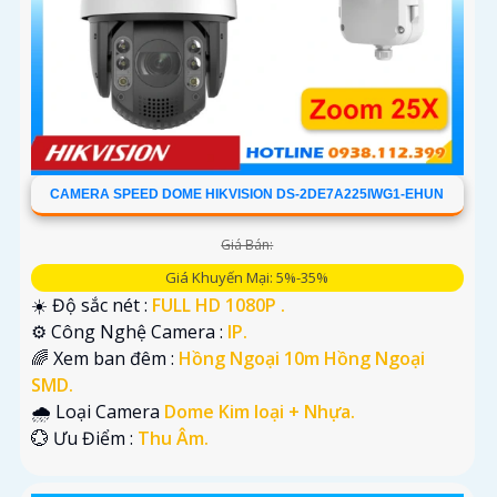
CAMERA SPEED DOME HIKVISION DS-2DE7A225IWG1-EHUN
Giá Bán:
Giá Khuyến Mại: 5%-35%
☀️ Độ sắc nét :
FULL HD 1080P .
⚙ Công Nghệ Camera :
IP.
🌈 Xem ban đêm :
Hồng Ngoại 10m Hồng Ngoại
SMD.
🌧️ Loại Camera
Dome Kim loại + Nhựa.
️💮 Ưu Điểm :
Thu Âm.