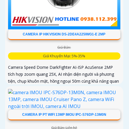
CAMERA IP HIKVISION DS-2DE4A225IWG1-E 2MP
Giá Bán:
Giá Khuyến Mại: 5%-35%
Camera Speed Dome DarkFighter AI-ISP AcuSense 2MP
tích hợp zoom quang 25X, AI nhận diện người và phương
tiện, chụp khuôn mặt, hồng ngoại 50m cùng khả năng quan
sát ban đêm vượt trội cho hệ thống giám sát chuyên nghiệp
CAMERA IP PT WIFI 13MP IMOU IPC-S76DP-13M0N
Giá Bán: Liên hệ