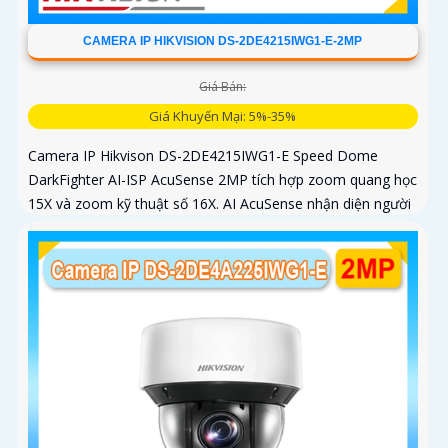
CAMERA IP HIKVISION DS-2DE4215IWG1-E-2MP
Giá Bán:
Giá Khuyến Mại: 5%-35%
Camera IP Hikvison DS-2DE4215IWG1-E Speed Dome
DarkFighter AI-ISP AcuSense 2MP tích hợp zoom quang học
15X và zoom kỹ thuật số 16X. AI AcuSense nhận diện người
và phương tiện và cảnh báo chủ động