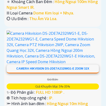
🔅 Khoảng Cách Ban Đêm :
Hồng Ngoại 100m Hồng
Ngoại Smart IR.
⛓ Loại Camera
Dome Kim loại + Nhựa.
️💮 Ưu Điểm :
Thu Âm Và Loa.
CAMERA HIKVISION DS-2DE7A232IWG1-E ZOOM 32X
Giá Bán:
Giá Khuyến Mại: 5%-35%
✨ Độ Phân giải :
FULL HD 1080P .
®️ Tích hợp công nghệ :
IP.
🔦 Hình ảnh ban đêm :
Hồng Ngoại 10m Hồng