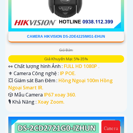
CAMERA HIKVISION DS-2DE4225IWG1-EHUN
Giá Bán:
Giá Khuyến Mại: 5%-35%
👀 Chất lượng hình Ảnh :
FULL HD 1080P .
⚜️ Camera Công nghệ :
IP POE.
💥 Giám sát Ban Đêm :
Hồng Ngoại 100m Hồng
Ngoại Smart IR.
🎲 Mẫu Camera
IP67 xoay 360.
️🎙 Khả Năng :
Xoay Zoom.