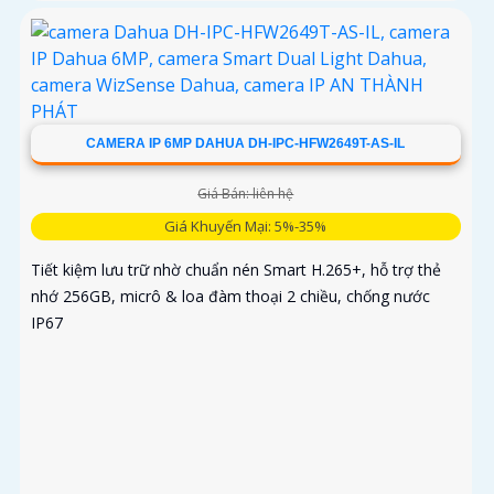
CAMERA IP 6MP DAHUA DH-IPC-HFW2649T-AS-IL
Giá Bán: liên hệ
Giá Khuyến Mại: 5%-35%
Tiết kiệm lưu trữ nhờ chuẩn nén Smart H.265+, hỗ trợ thẻ
nhớ 256GB, micrô & loa đàm thoại 2 chiều, chống nước
IP67