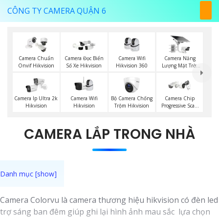
CÔNG TY CAMERA QUẬN 6
Camera Wifi
Camera Năng
Camera Chuẩn
Camera Đọc Biển
Hikvision 360
Lượng Mặt Trời
Onvif Hikvision
Số Xe Hikvision
Hikvision
Camera Wifi
Bộ Camera Chống
Camera Ip Ultra 2k
Camera Chip
Hikvision
Trộm Hikvision
Hikvision
Progressive Scan
CMOS Hikvision
CAMERA LẮP TRONG NHÀ
Camera Colorvu là camera thương hiệu hikvision có đèn led
trợ sáng ban đêm giúp ghi lại hình ảnh mau sắc lựa chọn