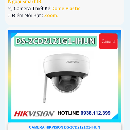
Ngoại Smart IR.
🔩 Camera Thiết Kế
Dome Plastic.
️₤ Điểm Nỗi Bật :
Zoom.
CAMERA HIKVISION DS-2CD2121G1-IHUN