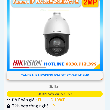
CAMERA IP HIKVISION DS-2DE4225IWG1-E 2MP
Giá Bán:
Giá Khuyến Mại: 5%-35%
👀 Độ Phân giải :
FULL HD 1080P .
🤖️ Tích hợp công nghệ :
IP.