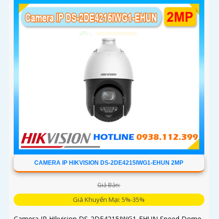
CAMERA IP HIKVISION DS-2DE4215IWG1-EHUN 2MP
Giá Bán:
Giá Khuyến Mại: 5%-35%
Camera IP Hikvision DS-2DE4215IWG1-EHUN Speed Dome