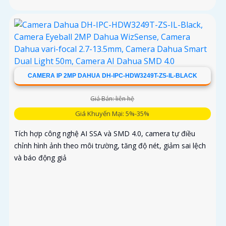
CAMERA IP 2MP DAHUA DH-IPC-HDW3249T-ZS-IL-BLACK
Giá Bán: liên hệ
Giá Khuyến Mại: 5%-35%
Tích hợp công nghệ AI SSA và SMD 4.0, camera tự điều
chỉnh hình ảnh theo môi trường, tăng độ nét, giảm sai lệch
và báo động giả