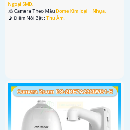
Ngoại SMD.
🕉️ Camera Theo Mẫu
Dome Kim loại + Nhựa.
️📡 Điểm Nỗi Bật :
Thu Âm.