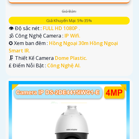
Giá Bán:
Giá Khuyến Mại: 5%-35%
👁 Độ sắc nét :
FULL HD 1080P .
🕉️ Công Nghệ Camera :
IP Wifi.
✪ Xem ban đêm :
Hồng Ngoại 30m Hồng Ngoại
Smart IR.
🗜️ Thiết Kế Camera
Dome Plastic.
️₤ Điểm Nỗi Bật :
Công Nghệ AI.