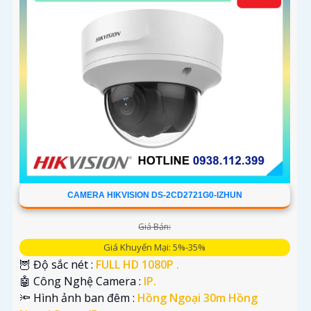
CAMERA HIKVISION DS-2CD2721G0-IZHUN
Giá Bán:
Giá Khuyến Mại: 5%-35%
🦉 Độ sắc nét :
FULL HD 1080P .
🤖️ Công Nghệ Camera :
IP.
🔦 Hình ảnh ban đêm :
Hồng Ngoại 30m Hồng