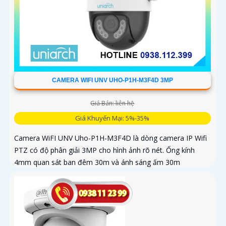
CAMERA WIFI UNV UHO-P1H-M3F4D 3MP
Giá Bán: liên hệ
Giá Khuyến Mại: 5%-35%
Camera WiFI UNV Uho-P1H-M3F4D là dòng camera IP Wifi
PTZ có độ phân giải 3MP cho hình ảnh rõ nét. Ống kính
4mm quan sát ban đêm 30m và ánh sáng ấm 30m