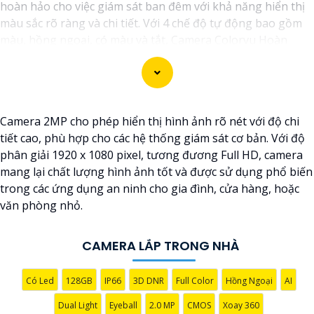
hoàn hảo cho việc giám sát ban đêm với khả năng hiển thị
màu sắc rõ ràng và chi tiết. Với 4 chế độ tự động bao gồm
màu, hồng ngoại, có màu và tắt, Camera Colorvu Hoàn
toàn tin cậy cho bạn khả năng quan sát linh hoạt và chất
lượng hình ảnh tốt nhất. Tầm xa hồng ngoại và ánh sáng
trắng lên đến 30m giúp camera hoạt động hiệu quả trong
mọi điều kiện ánh sáng.
Camera 2MP cho phép hiển thị hình ảnh rõ nét với độ chi
tiết cao, phù hợp cho các hệ thống giám sát cơ bản. Với độ
phân giải 1920 x 1080 pixel, tương đương Full HD, camera
mang lại chất lượng hình ảnh tốt và được sử dụng phổ biến
trong các ứng dụng an ninh cho gia đình, cửa hàng, hoặc
văn phòng nhỏ.
CAMERA LẮP TRONG NHÀ
'
Có Led
128GB
IP66
3D DNR
Full Color
Hồng Ngoại
AI
Dual Light
Eyeball
2.0 MP
CMOS
Xoay 360