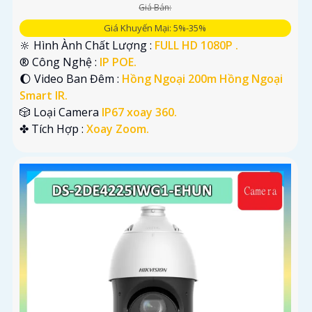
Giá Bán:
Giá Khuyến Mại: 5%-35%
🔆 Hình Ành Chất Lượng :
FULL HD 1080P .
®️ Công Nghệ :
IP POE.
🌔 Video Ban Đêm :
Hồng Ngoại 200m Hồng Ngoại
Smart IR.
🎲 Loại Camera
IP67 xoay 360.
️✤ Tích Hợp :
Xoay Zoom.