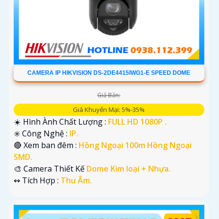
CAMERA IP HIKVISION DS-2DE4415IWG1-E SPEED DOME
Giá Bán:
Giá Khuyến Mại: 5%-35%
☀️ Hình Ành Chất Lượng :
FULL HD 1080P .
✳️ Công Nghệ :
IP.
🔴 Xem ban đêm :
Hồng Ngoại 100m Hồng Ngoại
SMD.
🎨 Camera Thiết Kế
Dome Kim loại + Nhựa.
️↭ Tích Hợp :
Thu Âm.